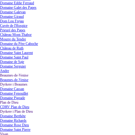
Domaine Eddie Ferraud
Domaine Galet des Papes
Domaine Galevan
Domaine Giraud
Dom Lou Frejau
Cuvée de l'Hospice
Prieuré des Papes
Château Mont-Thabor
Mourre du Tendre
Domaine du Père Caboche
Château de Ruth
Domaine Saint Laurent
Domaine Saint Paul
Domaine de Saje
Domaine Serguier
Andre
Beaumes-de-Venise
▼
Beaumes-de-Venise
Dyrkere i Beaumes
▼
Domaine Cassan
Domaine Fenouillet
Domaine Pigeade
Plan de Dieu
▼
CDRV Plan de Dieu
Dyrkere i Plan de Dieu
▼
Domaine Berthète
Domaine Richards
Domaine Rose Dieu
Domaine Saint Pierre
Visan
▼