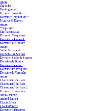
Andre
Gigondas
▼
Om Gigondas
Dyrkere i Gigondas
▼
Domaine Grapillon d'Or
Montvac & Espiers
Andre
Vacqueyras
▼
Om Vacqueyras
Dyrkere i Vacqueyras
▼
Domaine le Couroulu
Domaine les Ondines
Andre
Sablet & Seguret
▼
Om Sablet & Seguret
Dyrkere i Sablet & Seguret
▼
Domaine de Boissan
Domaine Chamfort
Domaine des Pasquiers
Domaine de Verquière
Andre
Châteauneuf-du-Pape
▼
Châteauneuf-du-Pape
Chateauneuf-du-Pape 2
Dyrkere i Châteauneuf
▼
Albin Jacumin
André Mathieu
Chante Cigale
Chante-Perdrix
Domaine Châteaumar