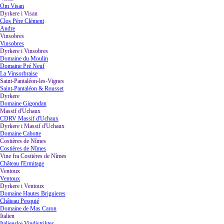
Om Visan
Dyrkere i Visan
▼
Clos Père Clément
Andre
Vinsobres
▼
Vinsobres
Dyrkere i Vinsobres
▼
Domaine du Moulin
Domaine Pré Neuf
La Vinsorbraise
Saint-Pantaléon-les-Vignes
▼
Saint-Pantaléon & Rousset
Dyrkere
▼
Domaine Gigondan
Massif d'Uchaux
▼
CDRV Massif d'Uchaux
Dyrkere i Massif d'Uchaux
▼
Domaine Cabotte
Costières de Nîmes
▼
Costières de Nîmes
Vine fra Costières de Nîmes
▼
Château l'Ermitage
Ventoux
▼
Ventoux
Dyrkere i Ventoux
▼
Domaine Hautes Briguieres
Château Pesquié
Domaine de Mas Caron
Italien
▼
Italienske Vindistrikter