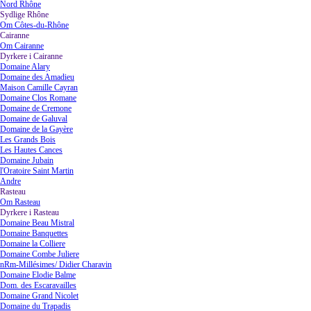
Nord Rhône
Sydlige Rhône
▼
Om Côtes-du-Rhône
Cairanne
▼
Om Cairanne
Dyrkere i Cairanne
▼
Domaine Alary
Domaine des Amadieu
Maison Camille Cayran
Domaine Clos Romane
Domaine de Cremone
Domaine de Galuval
Domaine de la Gayère
Les Grands Bois
Les Hautes Cances
Domaine Jubain
l'Oratoire Saint Martin
Andre
Rasteau
▼
Om Rasteau
Dyrkere i Rasteau
▼
Domaine Beau Mistral
Domaine Banquettes
Domaine la Colliere
Domaine Combe Juliere
nRm-Millésimes/ Didier Charavin
Domaine Elodie Balme
Dom. des Escaravailles
Domaine Grand Nicolet
Domaine du Trapadis