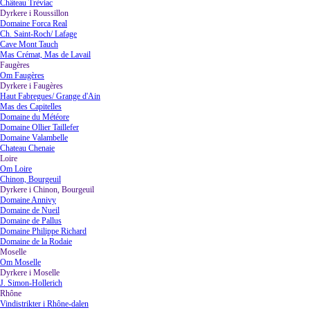
Château Trèviac
Dyrkere i Roussillon
▼
Domaine Forca Real
Ch. Saint-Roch/ Lafage
Cave Mont Tauch
Mas Crémat, Mas de Lavail
Faugères
▼
Om Faugères
Dyrkere i Faugères
▼
Haut Fabregues/ Grange d'Ain
Mas des Capitelles
Domaine du Météore
Domaine Ollier Taillefer
Domaine Valambelle
Chateau Chenaie
Loire
▼
Om Loire
Chinon, Bourgeuil
Dyrkere i Chinon, Bourgeuil
▼
Domaine Annivy
Domaine de Nueil
Domaine de Pallus
Domaine Philippe Richard
Domaine de la Rodaie
Moselle
▼
Om Moselle
Dyrkere i Moselle
▼
J. Simon-Hollerich
Rhône
▼
Vindistrikter i Rhône-dalen