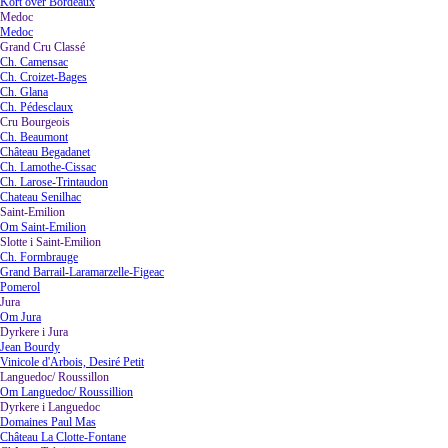
Kort over Bordeaux
Medoc
▼
Medoc
Grand Cru Classé
▼
Ch. Camensac
Ch. Croizet-Bages
Ch. Glana
Ch. Pédesclaux
Cru Bourgeois
▼
Ch. Beaumont
Château Begadanet
Ch. Lamothe-Cissac
Ch. Larose-Trintaudon
Chateau Senilhac
Saint-Emilion
▼
Om Saint-Emilion
Slotte i Saint-Emilion
▼
Ch. Formbrauge
Grand Barrail-Laramarzelle-Figeac
Pomerol
Jura
▼
Om Jura
Dyrkere i Jura
▼
Jean Bourdy
Vinicole d'Arbois, Desiré Petit
Languedoc/ Roussillon
▼
Om Languedoc/ Roussillion
Dyrkere i Languedoc
▼
Domaines Paul Mas
Château La Clotte-Fontane