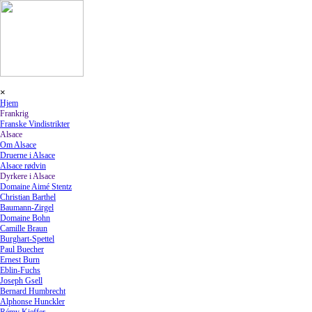
Gå til indhold
Spring menu
×
Hjem
Frankrig
▼
Franske Vindistrikter
Alsace
▼
Om Alsace
Druerne i Alsace
Alsace rødvin
Dyrkere i Alsace
▼
Domaine Aimé Stentz
Christian Barthel
Baumann-Zirgel
Domaine Bohn
Camille Braun
Burghart-Spettel
Paul Buecher
Ernest Burn
Eblin-Fuchs
Joseph Gsell
Bernard Humbrecht
Alphonse Hunckler