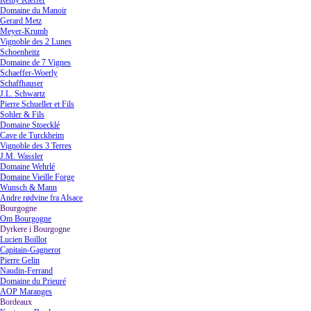
Rémy Kieffer
Domaine du Manoir
Gerard Metz
Meyer-Krumb
Vignoble des 2 Lunes
Schoenheitz
Domaine de 7 Vignes
Schaeffer-Woerly
Schaffhauser
J.L. Schwartz
Pierre Schueller et Fils
Sohler & Fils
Domaine Stoecklé
Cave de Turckheim
Vignoble des 3 Terres
J.M. Wassler
Domaine Wehrlé
Domaine Vieille Forge
Wunsch & Mann
Andre rødvine fra Alsace
Bourgogne
▼
Om Bourgogne
Dyrkere i Bourgogne
▼
Lucien Boillot
Capitain-Gagnerot
Pierre Gelin
Naudin-Ferrand
Domaine du Prieuré
AOP Maranges
Bordeaux
▼