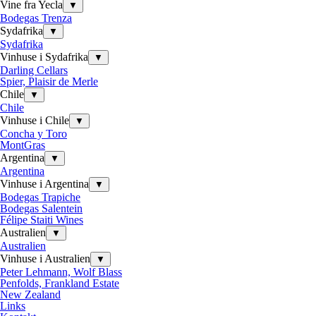
Vine fra Yecla
▼
Bodegas Trenza
Sydafrika
▼
Sydafrika
Vinhuse i Sydafrika
▼
Darling Cellars
Spier, Plaisir de Merle
Chile
▼
Chile
Vinhuse i Chile
▼
Concha y Toro
MontGras
Argentina
▼
Argentina
Vinhuse i Argentina
▼
Bodegas Trapiche
Bodegas Salentein
Félipe Staiti Wines
Australien
▼
Australien
Vinhuse i Australien
▼
Peter Lehmann, Wolf Blass
Penfolds, Frankland Estate
New Zealand
Links