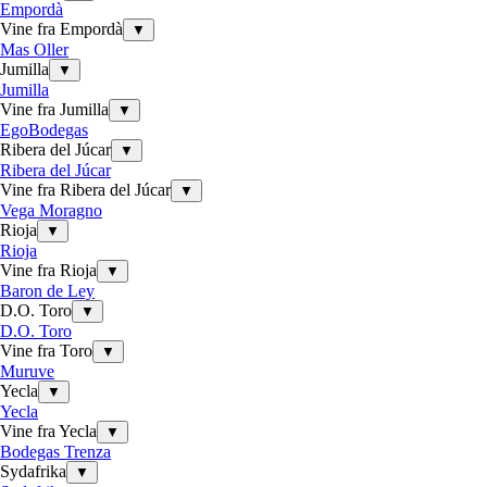
Empordà
Vine fra Empordà
▼
Mas Oller
Jumilla
▼
Jumilla
Vine fra Jumilla
▼
EgoBodegas
Ribera del Júcar
▼
Ribera del Júcar
Vine fra Ribera del Júcar
▼
Vega Moragno
Rioja
▼
Rioja
Vine fra Rioja
▼
Baron de Ley
D.O. Toro
▼
D.O. Toro
Vine fra Toro
▼
Muruve
Yecla
▼
Yecla
Vine fra Yecla
▼
Bodegas Trenza
Sydafrika
▼