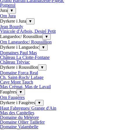
Grand Barrail-Laramarzelle-Figeac
Pomerol
Jura
▼
Om Jura
Dyrkere i Jura
▼
Jean Bourdy
Vinicole d'Arbois, Desiré Petit
Languedoc/ Roussillon
▼
Om Languedoc/ Roussillion
Dyrkere i Languedoc
▼
Domaines Paul Mas
Château La Clotte-Fontane
Château Trèviac
Dyrkere i Roussillon
▼
Domaine Forca Real
Ch. Saint-Roch/ Lafage
Cave Mont Tauch
Mas Crémat, Mas de Lavail
Faugères
▼
Om Faugères
Dyrkere i Faugères
▼
Haut Fabregues/ Grange d'Ain
Mas des Capitelles
Domaine du Météore
Domaine Ollier Taillefer
Domaine Valambelle