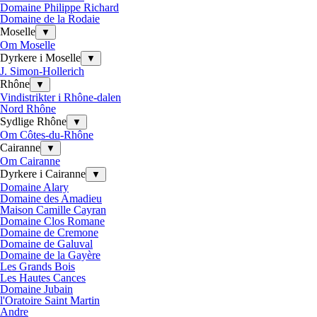
Domaine Philippe Richard
Domaine de la Rodaie
Moselle
▼
Om Moselle
Dyrkere i Moselle
▼
J. Simon-Hollerich
Rhône
▼
Vindistrikter i Rhône-dalen
Nord Rhône
Sydlige Rhône
▼
Om Côtes-du-Rhône
Cairanne
▼
Om Cairanne
Dyrkere i Cairanne
▼
Domaine Alary
Domaine des Amadieu
Maison Camille Cayran
Domaine Clos Romane
Domaine de Cremone
Domaine de Galuval
Domaine de la Gayère
Les Grands Bois
Les Hautes Cances
Domaine Jubain
l'Oratoire Saint Martin
Andre