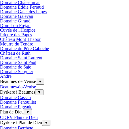
Domaine Châteaumar
Domaine Eddie Ferraud
Domaine Galet des Papes
Domaine Galevan
Domaine Giraud
Dom Lou Frejau
Cuvée de l'Hospice
Prieuré des Papes
Château Mont-Thabor
Mourre du Tendre
Domaine du Père Caboche
Château de Ruth
Domaine Saint Laurent
Domaine Saint Paul
Domaine de Saje
Domaine Serguier
Andre
Beaumes-de-Venise
▼
Beaumes-de-Venise
Dyrkere i Beaumes
▼
Domaine Cassan
Domaine Fenouillet
Domaine Pigeade
Plan de Dieu
▼
CDRV Plan de Dieu
Dyrkere i Plan de Dieu
▼
Domaine Berthète