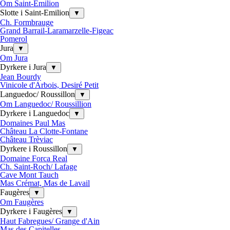
Om Saint-Emilion
Slotte i Saint-Emilion
▼
Ch. Formbrauge
Grand Barrail-Laramarzelle-Figeac
Pomerol
Jura
▼
Om Jura
Dyrkere i Jura
▼
Jean Bourdy
Vinicole d'Arbois, Desiré Petit
Languedoc/ Roussillon
▼
Om Languedoc/ Roussillion
Dyrkere i Languedoc
▼
Domaines Paul Mas
Château La Clotte-Fontane
Château Trèviac
Dyrkere i Roussillon
▼
Domaine Forca Real
Ch. Saint-Roch/ Lafage
Cave Mont Tauch
Mas Crémat, Mas de Lavail
Faugères
▼
Om Faugères
Dyrkere i Faugères
▼
Haut Fabregues/ Grange d'Ain
Mas des Capitelles