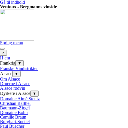
Gå til indhold
Ventoux - Bergmanns vinside
Spring menu
×
Hjem
Frankrig
▼
Franske Vindistrikter
Alsace
▼
Om Alsace
Druerne i Alsace
Alsace rødvin
Dyrkere i Alsace
▼
Domaine Aimé Stentz
Christian Barthel
Baumann-Zirgel
Domaine Bohn
Camille Braun
Burghart-Spettel
Paul Buecher