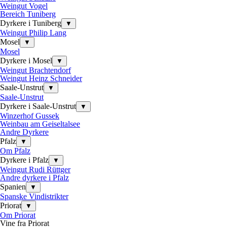
Weingut Vogel
Bereich Tuniberg
Dyrkere i Tuniberg
▼
Weingut Philip Lang
Mosel
▼
Mosel
Dyrkere i Mosel
▼
Weingut Brachtendorf
Weingut Heinz Schneider
Saale-Unstrut
▼
Saale-Unstrut
Dyrkere i Saale-Unstrut
▼
Winzerhof Gussek
Weinbau am Geiseltalsee
Andre Dyrkere
Pfalz
▼
Om Pfalz
Dyrkere i Pfalz
▼
Weingut Rudi Rüttger
Andre dyrkere i Pfalz
Spanien
▼
Spanske Vindistrikter
Priorat
▼
Om Priorat
Vine fra Priorat