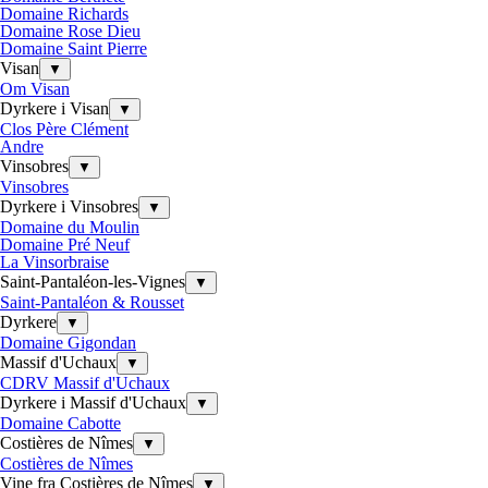
Domaine Richards
Domaine Rose Dieu
Domaine Saint Pierre
Visan
▼
Om Visan
Dyrkere i Visan
▼
Clos Père Clément
Andre
Vinsobres
▼
Vinsobres
Dyrkere i Vinsobres
▼
Domaine du Moulin
Domaine Pré Neuf
La Vinsorbraise
Saint-Pantaléon-les-Vignes
▼
Saint-Pantaléon & Rousset
Dyrkere
▼
Domaine Gigondan
Massif d'Uchaux
▼
CDRV Massif d'Uchaux
Dyrkere i Massif d'Uchaux
▼
Domaine Cabotte
Costières de Nîmes
▼
Costières de Nîmes
Vine fra Costières de Nîmes
▼