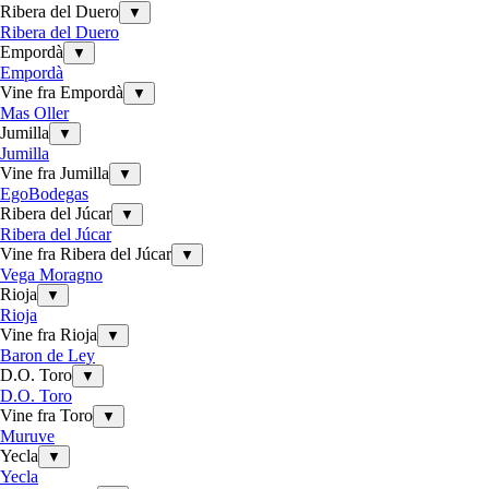
Ribera del Duero
▼
Ribera del Duero
Empordà
▼
Empordà
Vine fra Empordà
▼
Mas Oller
Jumilla
▼
Jumilla
Vine fra Jumilla
▼
EgoBodegas
Ribera del Júcar
▼
Ribera del Júcar
Vine fra Ribera del Júcar
▼
Vega Moragno
Rioja
▼
Rioja
Vine fra Rioja
▼
Baron de Ley
D.O. Toro
▼
D.O. Toro
Vine fra Toro
▼
Muruve
Yecla
▼
Yecla