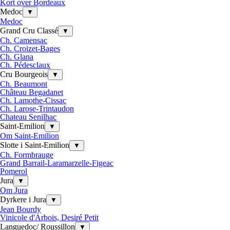
Kort over Bordeaux
Medoc
▼
Medoc
Grand Cru Classé
▼
Ch. Camensac
Ch. Croizet-Bages
Ch. Glana
Ch. Pédesclaux
Cru Bourgeois
▼
Ch. Beaumont
Château Begadanet
Ch. Lamothe-Cissac
Ch. Larose-Trintaudon
Chateau Senilhac
Saint-Emilion
▼
Om Saint-Emilion
Slotte i Saint-Emilion
▼
Ch. Formbrauge
Grand Barrail-Laramarzelle-Figeac
Pomerol
Jura
▼
Om Jura
Dyrkere i Jura
▼
Jean Bourdy
Vinicole d'Arbois, Desiré Petit
Languedoc/ Roussillon
▼