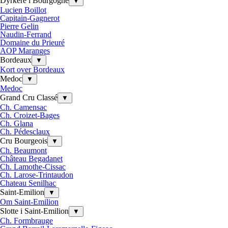
Dyrkere i Bourgogne
▼
Lucien Boillot
Capitain-Gagnerot
Pierre Gelin
Naudin-Ferrand
Domaine du Prieuré
AOP Maranges
Bordeaux
▼
Kort over Bordeaux
Medoc
▼
Medoc
Grand Cru Classé
▼
Ch. Camensac
Ch. Croizet-Bages
Ch. Glana
Ch. Pédesclaux
Cru Bourgeois
▼
Ch. Beaumont
Château Begadanet
Ch. Lamothe-Cissac
Ch. Larose-Trintaudon
Chateau Senilhac
Saint-Emilion
▼
Om Saint-Emilion
Slotte i Saint-Emilion
▼
Ch. Formbrauge