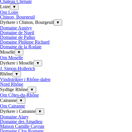
Chateau Chenaie
Loire
▼
Om Loire
Chinon, Bourgeuil
Dyrkere i Chinon, Bourgeuil
▼
Domaine Annivy
Domaine de Nueil
Domaine de Pallus
Domaine Philippe Richard
Domaine de la Rodaie
Moselle
▼
Om Moselle
Dyrkere i Moselle
▼
J. Simon-Hollerich
Rhône
▼
Vindistrikter i Rhône-dalen
Nord Rhône
Sydlige Rhône
▼
Om Côtes-du-Rhône
Cairanne
▼
Om Cairanne
Dyrkere i Cairanne
▼
Domaine Alary
Domaine des Amadieu
Maison Camille Cayran
Domaine Clos Romane