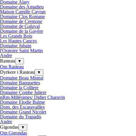
Domaine Alary
Domaine des Amadieu
Maison Camille Cayran
Domaine Clos Romane
Domaine de Cremone
Domaine de Galuval
Domaine de la Gayère
Les Grands Bois
Les Hautes Cances
Domaine Jubain
l'Oratoire Saint Martin
Andre
Rasteau
▼
Om Rasteau
Dyrkere i Rasteau
▼
Domaine Beau Mistral
Domaine Banquettes
Domaine la Colliere
Domaine Combe Juliere
nRm-Millésimes/ Didier Charavin
Domaine Elodie Balme
Dom. des Escaravailles
Domaine Grand Nicolet
Domaine du Trapadis
Andre
Gigondas
▼
Om Gigondas