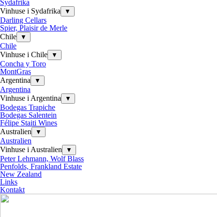
Sydafrika
Vinhuse i Sydafrika
▼
Darling Cellars
Spier, Plaisir de Merle
Chile
▼
Chile
Vinhuse i Chile
▼
Concha y Toro
MontGras
Argentina
▼
Argentina
Vinhuse i Argentina
▼
Bodegas Trapiche
Bodegas Salentein
Félipe Staiti Wines
Australien
▼
Australien
Vinhuse i Australien
▼
Peter Lehmann, Wolf Blass
Penfolds, Frankland Estate
New Zealand
Links
Kontakt