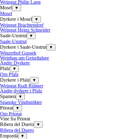
Weingut Philip Lang
Mosel
▼
Mosel
Dyrkere i Mosel
▼
Weingut Brachtendorf
Weingut Heinz Schneider
Saale-Unstrut
▼
Saale-Unstrut
Dyrkere i Saale-Unstrut
▼
Winzerhof Gussek
Weinbau am Geiseltalsee
Andre Dyrkere
Pfalz
▼
Om Pfalz
Dyrkere i Pfalz
▼
Weingut Rudi Rüttger
Andre dyrkere i Pfalz
Spanien
▼
Spanske Vindistrikter
Priorat
▼
Om Priorat
Vine fra Priorat
Ribera del Duero
▼
Ribera del Duero
Empordà
▼