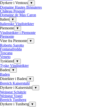
Dyrkere i Ventoux
▼
Domaine Hautes Briguieres
Château Pesquié
Domaine de Mas Caron
Italien
▼
Italienske Vindistrikter
Piemonte
▼
Vindistrikter i Piemonte
Piemonte
Vine fra Piemonte
▼
Roberto Sarotto
Fontanafredda
Toscana
Veneto
Tyskland
▼
Tyske Vindistrikter
Baden
▼
Baden
Distrikter i Baden
▼
Bereich Kaiserstuhl
Dyrkere i Kaiserstuhl
▼
Weingut Schätzle
Weingut Vogel
Bereich Tuniberg
Dyrkere i Tuniberg
▼