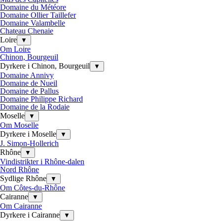
Domaine du Météore
Domaine Ollier Taillefer
Domaine Valambelle
Chateau Chenaie
Loire
▼
Om Loire
Chinon, Bourgeuil
Dyrkere i Chinon, Bourgeuil
▼
Domaine Annivy
Domaine de Nueil
Domaine de Pallus
Domaine Philippe Richard
Domaine de la Rodaie
Moselle
▼
Om Moselle
Dyrkere i Moselle
▼
J. Simon-Hollerich
Rhône
▼
Vindistrikter i Rhône-dalen
Nord Rhône
Sydlige Rhône
▼
Om Côtes-du-Rhône
Cairanne
▼
Om Cairanne
Dyrkere i Cairanne
▼