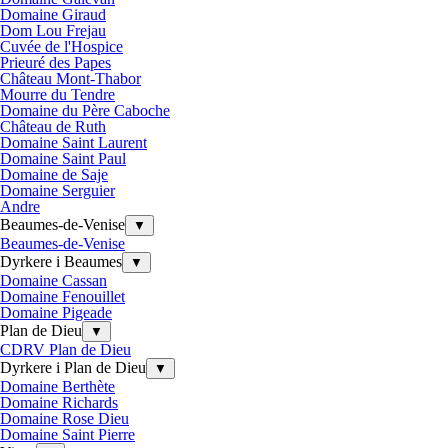
Domaine Giraud
Dom Lou Frejau
Cuvée de l'Hospice
Prieuré des Papes
Château Mont-Thabor
Mourre du Tendre
Domaine du Père Caboche
Château de Ruth
Domaine Saint Laurent
Domaine Saint Paul
Domaine de Saje
Domaine Serguier
Andre
Beaumes-de-Venise
▼
Beaumes-de-Venise
Dyrkere i Beaumes
▼
Domaine Cassan
Domaine Fenouillet
Domaine Pigeade
Plan de Dieu
▼
CDRV Plan de Dieu
Dyrkere i Plan de Dieu
▼
Domaine Berthète
Domaine Richards
Domaine Rose Dieu
Domaine Saint Pierre