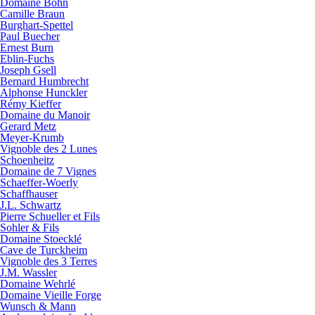
Domaine Bohn
Camille Braun
Burghart-Spettel
Paul Buecher
Ernest Burn
Eblin-Fuchs
Joseph Gsell
Bernard Humbrecht
Alphonse Hunckler
Rémy Kieffer
Domaine du Manoir
Gerard Metz
Meyer-Krumb
Vignoble des 2 Lunes
Schoenheitz
Domaine de 7 Vignes
Schaeffer-Woerly
Schaffhauser
J.L. Schwartz
Pierre Schueller et Fils
Sohler & Fils
Domaine Stoecklé
Cave de Turckheim
Vignoble des 3 Terres
J.M. Wassler
Domaine Wehrlé
Domaine Vieille Forge
Wunsch & Mann