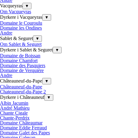
Andre
Vacqueyras
▼
Om Vacqueyras
Dyrkere i Vacqueyras
▼
Domaine le Couroulu
Domaine les Ondines
Andre
Sablet & Seguret
▼
Om Sablet & Seguret
Dyrkere i Sablet & Seguret
▼
Domaine de Boissan
Domaine Chamfort
Domaine des Pasquiers
Domaine de Verquière
Andre
Châteauneuf-du-Pape
▼
Châteauneuf-du-Pape
Chateauneuf-du-Pape 2
Dyrkere i Châteauneuf
▼
Albin Jacumin
André Mathieu
Chante Cigale
Chante-Perdrix
Domaine Châteaumar
Domaine Eddie Ferraud
Domaine Galet des Papes
Domaine Galevan