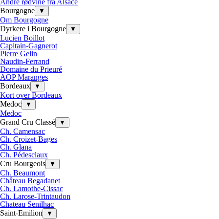
Andre rødvine fra Alsace
Bourgogne
▼
Om Bourgogne
Dyrkere i Bourgogne
▼
Lucien Boillot
Capitain-Gagnerot
Pierre Gelin
Naudin-Ferrand
Domaine du Prieuré
AOP Maranges
Bordeaux
▼
Kort over Bordeaux
Medoc
▼
Medoc
Grand Cru Classé
▼
Ch. Camensac
Ch. Croizet-Bages
Ch. Glana
Ch. Pédesclaux
Cru Bourgeois
▼
Ch. Beaumont
Château Begadanet
Ch. Lamothe-Cissac
Ch. Larose-Trintaudon
Chateau Senilhac
Saint-Emilion
▼