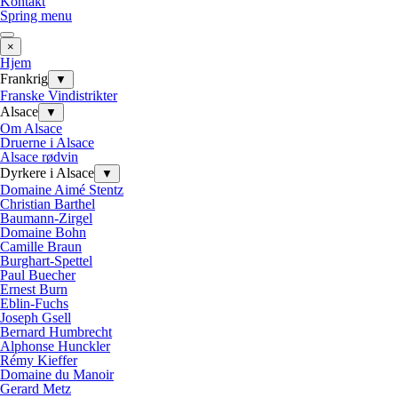
Kontakt
Spring menu
×
Hjem
Frankrig
▼
Franske Vindistrikter
Alsace
▼
Om Alsace
Druerne i Alsace
Alsace rødvin
Dyrkere i Alsace
▼
Domaine Aimé Stentz
Christian Barthel
Baumann-Zirgel
Domaine Bohn
Camille Braun
Burghart-Spettel
Paul Buecher
Ernest Burn
Eblin-Fuchs
Joseph Gsell
Bernard Humbrecht
Alphonse Hunckler
Rémy Kieffer
Domaine du Manoir
Gerard Metz