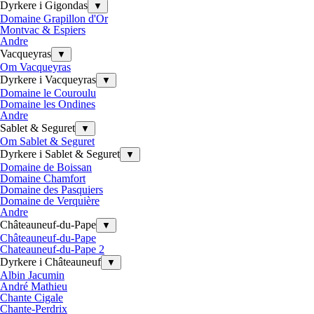
Dyrkere i Gigondas
▼
Domaine Grapillon d'Or
Montvac & Espiers
Andre
Vacqueyras
▼
Om Vacqueyras
Dyrkere i Vacqueyras
▼
Domaine le Couroulu
Domaine les Ondines
Andre
Sablet & Seguret
▼
Om Sablet & Seguret
Dyrkere i Sablet & Seguret
▼
Domaine de Boissan
Domaine Chamfort
Domaine des Pasquiers
Domaine de Verquière
Andre
Châteauneuf-du-Pape
▼
Châteauneuf-du-Pape
Chateauneuf-du-Pape 2
Dyrkere i Châteauneuf
▼
Albin Jacumin
André Mathieu
Chante Cigale
Chante-Perdrix