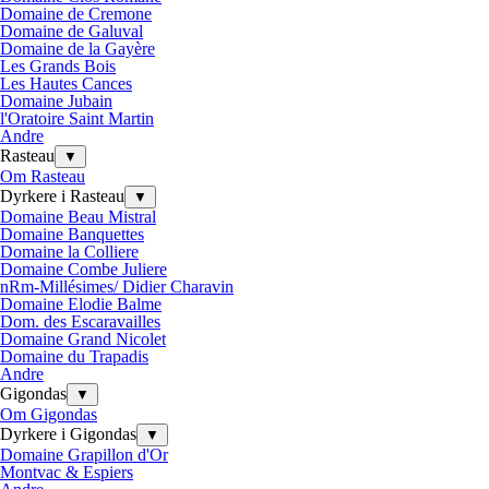
Domaine de Cremone
Domaine de Galuval
Domaine de la Gayère
Les Grands Bois
Les Hautes Cances
Domaine Jubain
l'Oratoire Saint Martin
Andre
Rasteau
▼
Om Rasteau
Dyrkere i Rasteau
▼
Domaine Beau Mistral
Domaine Banquettes
Domaine la Colliere
Domaine Combe Juliere
nRm-Millésimes/ Didier Charavin
Domaine Elodie Balme
Dom. des Escaravailles
Domaine Grand Nicolet
Domaine du Trapadis
Andre
Gigondas
▼
Om Gigondas
Dyrkere i Gigondas
▼
Domaine Grapillon d'Or
Montvac & Espiers