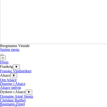
Bergmanns Vinside
Spring menu
×
Hjem
Frankrig
▼
Franske Vindistrikter
Alsace
▼
Om Alsace
Druerne i Alsace
Alsace rødvin
Dyrkere i Alsace
▼
Domaine Aimé Stentz
Christian Barthel
Baumann-Zirgel