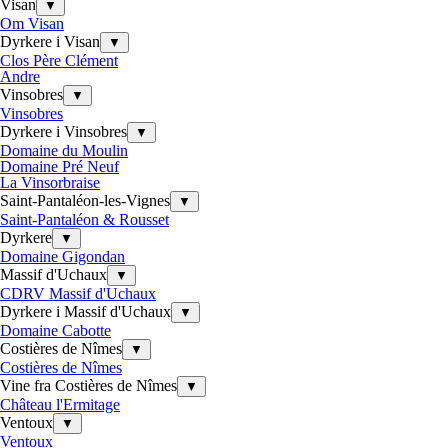
Visan
▼
Om Visan
Dyrkere i Visan
▼
Clos Père Clément
Andre
Vinsobres
▼
Vinsobres
Dyrkere i Vinsobres
▼
Domaine du Moulin
Domaine Pré Neuf
La Vinsorbraise
Saint-Pantaléon-les-Vignes
▼
Saint-Pantaléon & Rousset
Dyrkere
▼
Domaine Gigondan
Massif d'Uchaux
▼
CDRV Massif d'Uchaux
Dyrkere i Massif d'Uchaux
▼
Domaine Cabotte
Costières de Nîmes
▼
Costières de Nîmes
Vine fra Costières de Nîmes
▼
Château l'Ermitage
Ventoux
▼
Ventoux