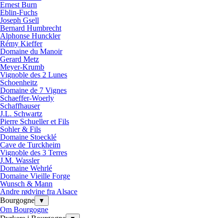
Ernest Burn
Eblin-Fuchs
Joseph Gsell
Bernard Humbrecht
Alphonse Hunckler
Rémy Kieffer
Domaine du Manoir
Gerard Metz
Meyer-Krumb
Vignoble des 2 Lunes
Schoenheitz
Domaine de 7 Vignes
Schaeffer-Woerly
Schaffhauser
J.L. Schwartz
Pierre Schueller et Fils
Sohler & Fils
Domaine Stoecklé
Cave de Turckheim
Vignoble des 3 Terres
J.M. Wassler
Domaine Wehrlé
Domaine Vieille Forge
Wunsch & Mann
Andre rødvine fra Alsace
Bourgogne
▼
Om Bourgogne