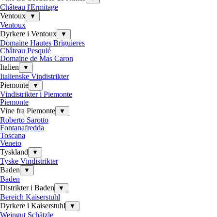
Château l'Ermitage
Ventoux
▼
Ventoux
Dyrkere i Ventoux
▼
Domaine Hautes Briguieres
Château Pesquié
Domaine de Mas Caron
Italien
▼
Italienske Vindistrikter
Piemonte
▼
Vindistrikter i Piemonte
Piemonte
Vine fra Piemonte
▼
Roberto Sarotto
Fontanafredda
Toscana
Veneto
Tyskland
▼
Tyske Vindistrikter
Baden
▼
Baden
Distrikter i Baden
▼
Bereich Kaiserstuhl
Dyrkere i Kaiserstuhl
▼
Weingut Schätzle