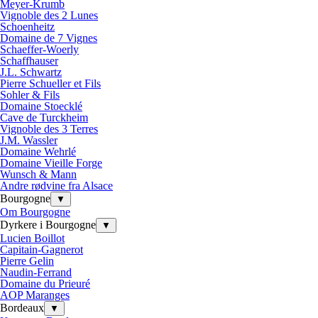
Meyer-Krumb
Vignoble des 2 Lunes
Schoenheitz
Domaine de 7 Vignes
Schaeffer-Woerly
Schaffhauser
J.L. Schwartz
Pierre Schueller et Fils
Sohler & Fils
Domaine Stoecklé
Cave de Turckheim
Vignoble des 3 Terres
J.M. Wassler
Domaine Wehrlé
Domaine Vieille Forge
Wunsch & Mann
Andre rødvine fra Alsace
Bourgogne
▼
Om Bourgogne
Dyrkere i Bourgogne
▼
Lucien Boillot
Capitain-Gagnerot
Pierre Gelin
Naudin-Ferrand
Domaine du Prieuré
AOP Maranges
Bordeaux
▼