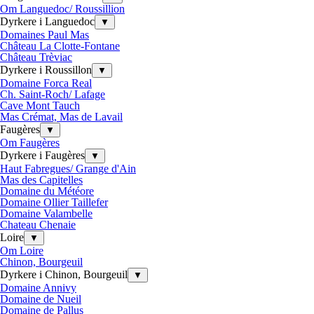
Om Languedoc/ Roussillion
Dyrkere i Languedoc
▼
Domaines Paul Mas
Château La Clotte-Fontane
Château Trèviac
Dyrkere i Roussillon
▼
Domaine Forca Real
Ch. Saint-Roch/ Lafage
Cave Mont Tauch
Mas Crémat, Mas de Lavail
Faugères
▼
Om Faugères
Dyrkere i Faugères
▼
Haut Fabregues/ Grange d'Ain
Mas des Capitelles
Domaine du Météore
Domaine Ollier Taillefer
Domaine Valambelle
Chateau Chenaie
Loire
▼
Om Loire
Chinon, Bourgeuil
Dyrkere i Chinon, Bourgeuil
▼
Domaine Annivy
Domaine de Nueil
Domaine de Pallus