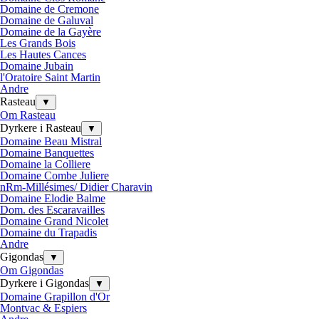
Domaine de Cremone
Domaine de Galuval
Domaine de la Gayère
Les Grands Bois
Les Hautes Cances
Domaine Jubain
l'Oratoire Saint Martin
Andre
Rasteau
▼
Om Rasteau
Dyrkere i Rasteau
▼
Domaine Beau Mistral
Domaine Banquettes
Domaine la Colliere
Domaine Combe Juliere
nRm-Millésimes/ Didier Charavin
Domaine Elodie Balme
Dom. des Escaravailles
Domaine Grand Nicolet
Domaine du Trapadis
Andre
Gigondas
▼
Om Gigondas
Dyrkere i Gigondas
▼
Domaine Grapillon d'Or
Montvac & Espiers