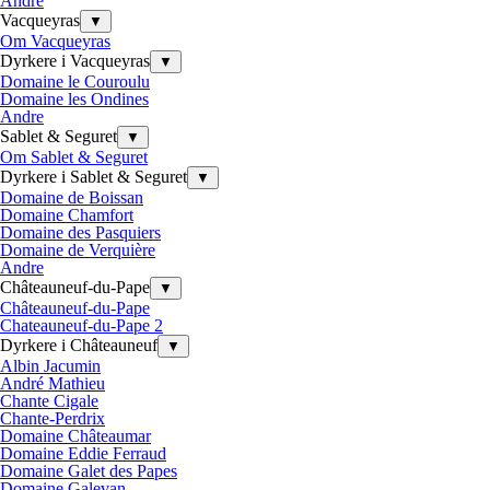
Andre
Vacqueyras
▼
Om Vacqueyras
Dyrkere i Vacqueyras
▼
Domaine le Couroulu
Domaine les Ondines
Andre
Sablet & Seguret
▼
Om Sablet & Seguret
Dyrkere i Sablet & Seguret
▼
Domaine de Boissan
Domaine Chamfort
Domaine des Pasquiers
Domaine de Verquière
Andre
Châteauneuf-du-Pape
▼
Châteauneuf-du-Pape
Chateauneuf-du-Pape 2
Dyrkere i Châteauneuf
▼
Albin Jacumin
André Mathieu
Chante Cigale
Chante-Perdrix
Domaine Châteaumar
Domaine Eddie Ferraud
Domaine Galet des Papes
Domaine Galevan