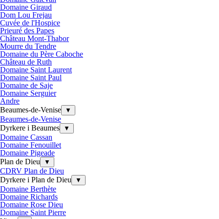
Domaine Giraud
Dom Lou Frejau
Cuvée de l'Hospice
Prieuré des Papes
Château Mont-Thabor
Mourre du Tendre
Domaine du Père Caboche
Château de Ruth
Domaine Saint Laurent
Domaine Saint Paul
Domaine de Saje
Domaine Serguier
Andre
Beaumes-de-Venise
▼
Beaumes-de-Venise
Dyrkere i Beaumes
▼
Domaine Cassan
Domaine Fenouillet
Domaine Pigeade
Plan de Dieu
▼
CDRV Plan de Dieu
Dyrkere i Plan de Dieu
▼
Domaine Berthète
Domaine Richards
Domaine Rose Dieu
Domaine Saint Pierre