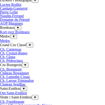
Dyrkere i Bourgogne
▼
Lucien Boillot
Capitain-Gagnerot
Pierre Gelin
Naudin-Ferrand
Domaine du Prieuré
AOP Maranges
Bordeaux
▼
Kort over Bordeaux
Medoc
▼
Medoc
Grand Cru Classé
▼
Ch. Camensac
Ch. Croizet-Bages
Ch. Glana
Ch. Pédesclaux
Cru Bourgeois
▼
Ch. Beaumont
Château Begadanet
Ch. Lamothe-Cissac
Ch. Larose-Trintaudon
Chateau Senilhac
Saint-Emilion
▼
Om Saint-Emilion
Slotte i Saint-Emilion
▼
Ch. Formbrauge