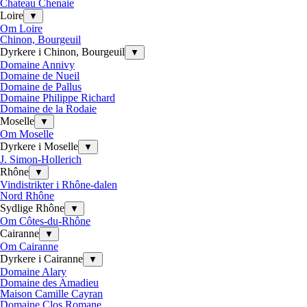
Chateau Chenaie
Loire
▼
Om Loire
Chinon, Bourgeuil
Dyrkere i Chinon, Bourgeuil
▼
Domaine Annivy
Domaine de Nueil
Domaine de Pallus
Domaine Philippe Richard
Domaine de la Rodaie
Moselle
▼
Om Moselle
Dyrkere i Moselle
▼
J. Simon-Hollerich
Rhône
▼
Vindistrikter i Rhône-dalen
Nord Rhône
Sydlige Rhône
▼
Om Côtes-du-Rhône
Cairanne
▼
Om Cairanne
Dyrkere i Cairanne
▼
Domaine Alary
Domaine des Amadieu
Maison Camille Cayran
Domaine Clos Romane