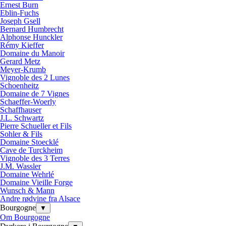
Ernest Burn
Eblin-Fuchs
Joseph Gsell
Bernard Humbrecht
Alphonse Hunckler
Rémy Kieffer
Domaine du Manoir
Gerard Metz
Meyer-Krumb
Vignoble des 2 Lunes
Schoenheitz
Domaine de 7 Vignes
Schaeffer-Woerly
Schaffhauser
J.L. Schwartz
Pierre Schueller et Fils
Sohler & Fils
Domaine Stoecklé
Cave de Turckheim
Vignoble des 3 Terres
J.M. Wassler
Domaine Wehrlé
Domaine Vieille Forge
Wunsch & Mann
Andre rødvine fra Alsace
Bourgogne
▼
Om Bourgogne