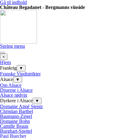
Gå til indhold
Château Begadanet - Bergmanns vinside
Spring menu
×
Hjem
Frankrig
▼
Franske Vindistrikter
Alsace
▼
Om Alsace
Druerne i Alsace
Alsace rødvin
Dyrkere i Alsace
▼
Domaine Aimé Stentz
Christian Barthel
Baumann-Zirgel
Domaine Bohn
Camille Braun
Burghart-Spettel
Paul Buecher