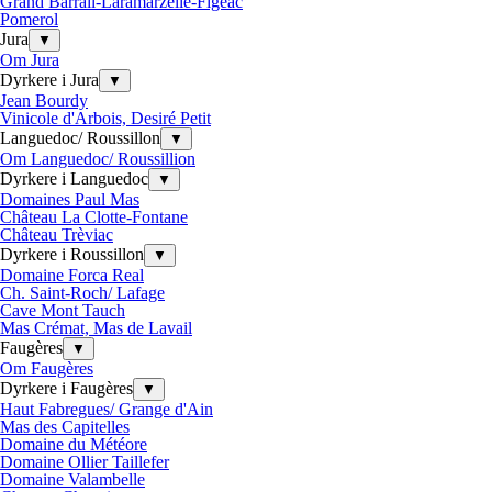
Grand Barrail-Laramarzelle-Figeac
Pomerol
Jura
▼
Om Jura
Dyrkere i Jura
▼
Jean Bourdy
Vinicole d'Arbois, Desiré Petit
Languedoc/ Roussillon
▼
Om Languedoc/ Roussillion
Dyrkere i Languedoc
▼
Domaines Paul Mas
Château La Clotte-Fontane
Château Trèviac
Dyrkere i Roussillon
▼
Domaine Forca Real
Ch. Saint-Roch/ Lafage
Cave Mont Tauch
Mas Crémat, Mas de Lavail
Faugères
▼
Om Faugères
Dyrkere i Faugères
▼
Haut Fabregues/ Grange d'Ain
Mas des Capitelles
Domaine du Météore
Domaine Ollier Taillefer
Domaine Valambelle