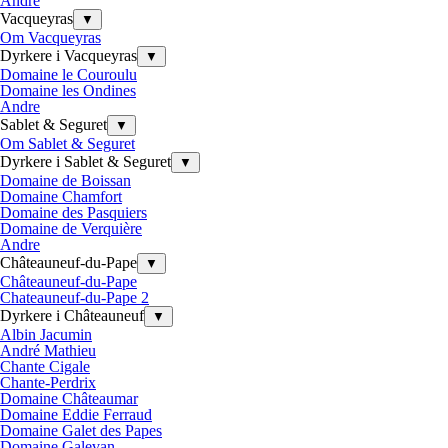
Andre
Vacqueyras
▼
Om Vacqueyras
Dyrkere i Vacqueyras
▼
Domaine le Couroulu
Domaine les Ondines
Andre
Sablet & Seguret
▼
Om Sablet & Seguret
Dyrkere i Sablet & Seguret
▼
Domaine de Boissan
Domaine Chamfort
Domaine des Pasquiers
Domaine de Verquière
Andre
Châteauneuf-du-Pape
▼
Châteauneuf-du-Pape
Chateauneuf-du-Pape 2
Dyrkere i Châteauneuf
▼
Albin Jacumin
André Mathieu
Chante Cigale
Chante-Perdrix
Domaine Châteaumar
Domaine Eddie Ferraud
Domaine Galet des Papes
Domaine Galevan