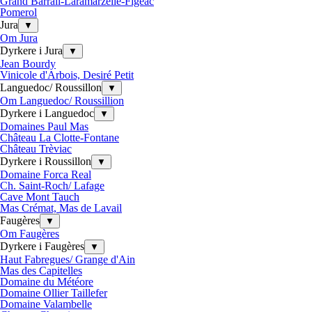
Grand Barrail-Laramarzelle-Figeac
Pomerol
Jura
▼
Om Jura
Dyrkere i Jura
▼
Jean Bourdy
Vinicole d'Arbois, Desiré Petit
Languedoc/ Roussillon
▼
Om Languedoc/ Roussillion
Dyrkere i Languedoc
▼
Domaines Paul Mas
Château La Clotte-Fontane
Château Trèviac
Dyrkere i Roussillon
▼
Domaine Forca Real
Ch. Saint-Roch/ Lafage
Cave Mont Tauch
Mas Crémat, Mas de Lavail
Faugères
▼
Om Faugères
Dyrkere i Faugères
▼
Haut Fabregues/ Grange d'Ain
Mas des Capitelles
Domaine du Météore
Domaine Ollier Taillefer
Domaine Valambelle