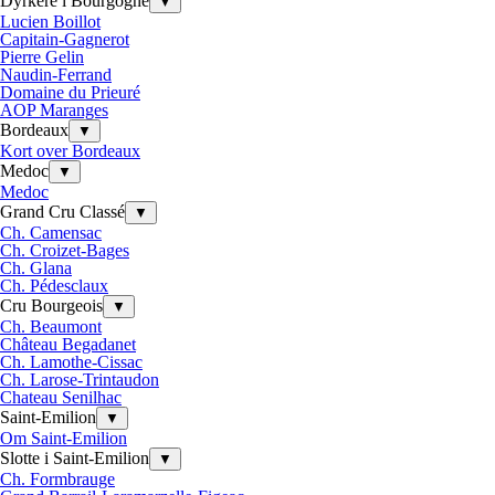
Dyrkere i Bourgogne
▼
Lucien Boillot
Capitain-Gagnerot
Pierre Gelin
Naudin-Ferrand
Domaine du Prieuré
AOP Maranges
Bordeaux
▼
Kort over Bordeaux
Medoc
▼
Medoc
Grand Cru Classé
▼
Ch. Camensac
Ch. Croizet-Bages
Ch. Glana
Ch. Pédesclaux
Cru Bourgeois
▼
Ch. Beaumont
Château Begadanet
Ch. Lamothe-Cissac
Ch. Larose-Trintaudon
Chateau Senilhac
Saint-Emilion
▼
Om Saint-Emilion
Slotte i Saint-Emilion
▼
Ch. Formbrauge