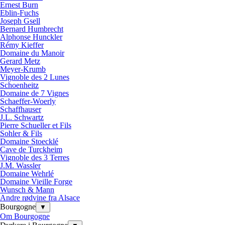
Ernest Burn
Eblin-Fuchs
Joseph Gsell
Bernard Humbrecht
Alphonse Hunckler
Rémy Kieffer
Domaine du Manoir
Gerard Metz
Meyer-Krumb
Vignoble des 2 Lunes
Schoenheitz
Domaine de 7 Vignes
Schaeffer-Woerly
Schaffhauser
J.L. Schwartz
Pierre Schueller et Fils
Sohler & Fils
Domaine Stoecklé
Cave de Turckheim
Vignoble des 3 Terres
J.M. Wassler
Domaine Wehrlé
Domaine Vieille Forge
Wunsch & Mann
Andre rødvine fra Alsace
Bourgogne
▼
Om Bourgogne