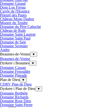
Domaine Giraud
Dom Lou Frejau
Cuvée de l'Hospice
Prieuré des Papes
Château Mont-Thabor
Mourre du Tendre
Domaine du Père Caboche
Château de Ruth
Domaine Saint Laurent
Domaine Saint Paul
Domaine de Saje
Domaine Serguier
Andre
Beaumes-de-Venise
▼
Beaumes-de-Venise
Dyrkere i Beaumes
▼
Domaine Cassan
Domaine Fenouillet
Domaine Pigeade
Plan de Dieu
▼
CDRV Plan de Dieu
Dyrkere i Plan de Dieu
▼
Domaine Berthète
Domaine Richards
Domaine Rose Dieu
Domaine Saint Pierre