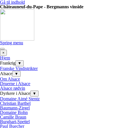
Gå til indhold
Châteauneuf-du-Pape - Bergmanns vinside
Spring menu
×
Hjem
Frankrig
▼
Franske Vindistrikter
Alsace
▼
Om Alsace
Druerne i Alsace
Alsace rødvin
Dyrkere i Alsace
▼
Domaine Aimé Stentz
Christian Barthel
Baumann-Zirgel
Domaine Bohn
Camille Braun
Burghart-Spettel
Paul Buecher