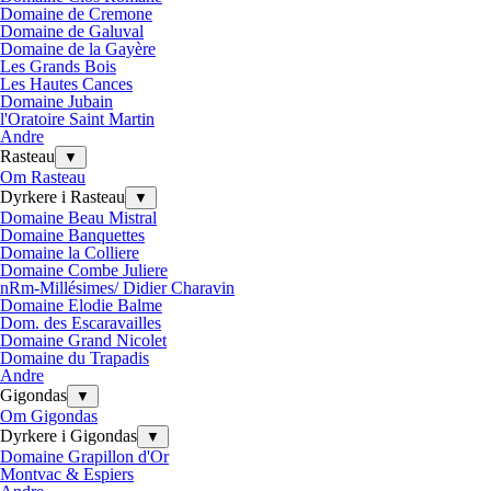
Domaine de Cremone
Domaine de Galuval
Domaine de la Gayère
Les Grands Bois
Les Hautes Cances
Domaine Jubain
l'Oratoire Saint Martin
Andre
Rasteau
▼
Om Rasteau
Dyrkere i Rasteau
▼
Domaine Beau Mistral
Domaine Banquettes
Domaine la Colliere
Domaine Combe Juliere
nRm-Millésimes/ Didier Charavin
Domaine Elodie Balme
Dom. des Escaravailles
Domaine Grand Nicolet
Domaine du Trapadis
Andre
Gigondas
▼
Om Gigondas
Dyrkere i Gigondas
▼
Domaine Grapillon d'Or
Montvac & Espiers