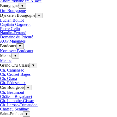
Andre rødvine fra Alsace
Bourgogne
▼
Om Bourgogne
Dyrkere i Bourgogne
▼
Lucien Boillot
Capitain-Gagnerot
Pierre Gelin
Naudin-Ferrand
Domaine du Prieuré
AOP Maranges
Bordeaux
▼
Kort over Bordeaux
Medoc
▼
Medoc
Grand Cru Classé
▼
Ch. Camensac
Ch. Croizet-Bages
Ch. Glana
Ch. Pédesclaux
Cru Bourgeois
▼
Ch. Beaumont
Château Begadanet
Ch. Lamothe-Cissac
Ch. Larose-Trintaudon
Chateau Senilhac
Saint-Emilion
▼