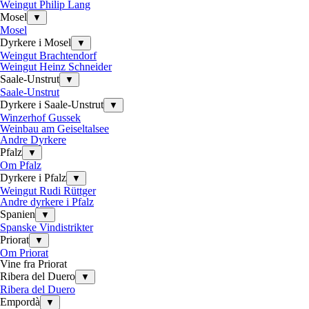
Weingut Philip Lang
Mosel
▼
Mosel
Dyrkere i Mosel
▼
Weingut Brachtendorf
Weingut Heinz Schneider
Saale-Unstrut
▼
Saale-Unstrut
Dyrkere i Saale-Unstrut
▼
Winzerhof Gussek
Weinbau am Geiseltalsee
Andre Dyrkere
Pfalz
▼
Om Pfalz
Dyrkere i Pfalz
▼
Weingut Rudi Rüttger
Andre dyrkere i Pfalz
Spanien
▼
Spanske Vindistrikter
Priorat
▼
Om Priorat
Vine fra Priorat
Ribera del Duero
▼
Ribera del Duero
Empordà
▼