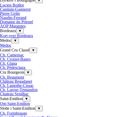
Dyrkere i Bourgogne
▼
Lucien Boillot
Capitain-Gagnerot
Pierre Gelin
Naudin-Ferrand
Domaine du Prieuré
AOP Maranges
Bordeaux
▼
Kort over Bordeaux
Medoc
▼
Medoc
Grand Cru Classé
▼
Ch. Camensac
Ch. Croizet-Bages
Ch. Glana
Ch. Pédesclaux
Cru Bourgeois
▼
Ch. Beaumont
Château Begadanet
Ch. Lamothe-Cissac
Ch. Larose-Trintaudon
Chateau Senilhac
Saint-Emilion
▼
Om Saint-Emilion
Slotte i Saint-Emilion
▼
Ch. Formbrauge