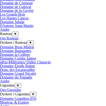
Domaine de Cremone
Domaine de Galuval
Domaine de la Gayère
Les Grands Bois
Les Hautes Cances
Domaine Jubain
l'Oratoire Saint Martin
Andre
Rasteau
▼
Om Rasteau
Dyrkere i Rasteau
▼
Domaine Beau Mistral
Domaine Banquettes
Domaine la Colliere
Domaine Combe Juliere
nRm-Millésimes/ Didier Charavin
Domaine Elodie Balme
Dom. des Escaravailles
Domaine Grand Nicolet
Domaine du Trapadis
Andre
Gigondas
▼
Om Gigondas
Dyrkere i Gigondas
▼
Domaine Grapillon d'Or
Montvac & Espiers