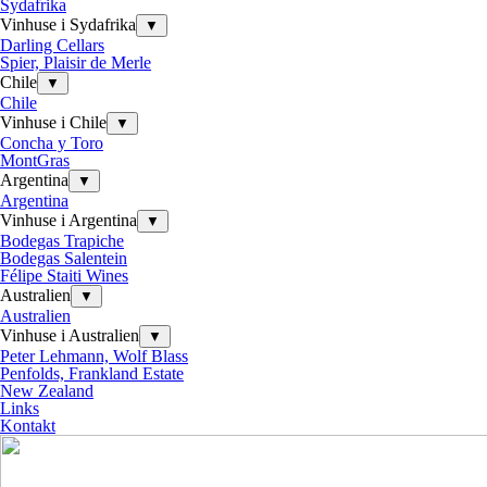
Sydafrika
Vinhuse i Sydafrika
▼
Darling Cellars
Spier, Plaisir de Merle
Chile
▼
Chile
Vinhuse i Chile
▼
Concha y Toro
MontGras
Argentina
▼
Argentina
Vinhuse i Argentina
▼
Bodegas Trapiche
Bodegas Salentein
Félipe Staiti Wines
Australien
▼
Australien
Vinhuse i Australien
▼
Peter Lehmann, Wolf Blass
Penfolds, Frankland Estate
New Zealand
Links
Kontakt