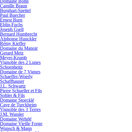
Domaine Bohn
Camille Braun
Burghart-Spettel
Paul Buecher
Ernest Burn
Eblin-Fuchs
Joseph Gsell
Bernard Humbrecht
Alphonse Hunckler
Rémy Kieffer
Domaine du Manoir
Gerard Metz
Meyer-Krumb
Vignoble des 2 Lunes
Schoenheitz
Domaine de 7 Vignes
Schaeffer-Woerly
Schaffhauser
J.L. Schwartz
Pierre Schueller et Fils
Sohler & Fils
Domaine Stoecklé
Cave de Turckheim
Vignoble des 3 Terres
J.M. Wassler
Domaine Wehrlé
Domaine Vieille Forge
Wunsch & Mann