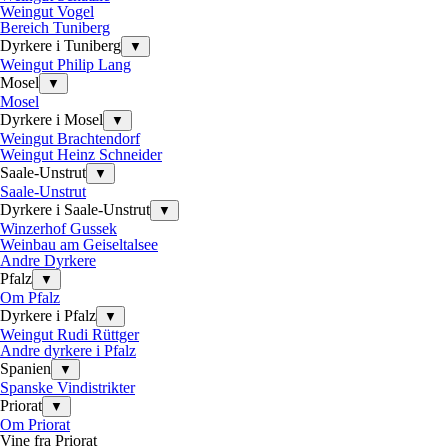
Weingut Vogel
Bereich Tuniberg
Dyrkere i Tuniberg
▼
Weingut Philip Lang
Mosel
▼
Mosel
Dyrkere i Mosel
▼
Weingut Brachtendorf
Weingut Heinz Schneider
Saale-Unstrut
▼
Saale-Unstrut
Dyrkere i Saale-Unstrut
▼
Winzerhof Gussek
Weinbau am Geiseltalsee
Andre Dyrkere
Pfalz
▼
Om Pfalz
Dyrkere i Pfalz
▼
Weingut Rudi Rüttger
Andre dyrkere i Pfalz
Spanien
▼
Spanske Vindistrikter
Priorat
▼
Om Priorat
Vine fra Priorat