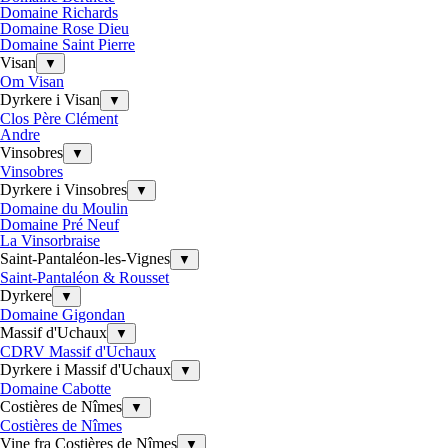
Domaine Richards
Domaine Rose Dieu
Domaine Saint Pierre
Visan
▼
Om Visan
Dyrkere i Visan
▼
Clos Père Clément
Andre
Vinsobres
▼
Vinsobres
Dyrkere i Vinsobres
▼
Domaine du Moulin
Domaine Pré Neuf
La Vinsorbraise
Saint-Pantaléon-les-Vignes
▼
Saint-Pantaléon & Rousset
Dyrkere
▼
Domaine Gigondan
Massif d'Uchaux
▼
CDRV Massif d'Uchaux
Dyrkere i Massif d'Uchaux
▼
Domaine Cabotte
Costières de Nîmes
▼
Costières de Nîmes
Vine fra Costières de Nîmes
▼