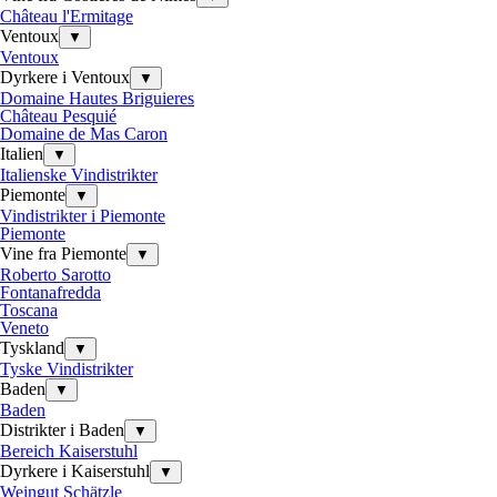
Château l'Ermitage
Ventoux
▼
Ventoux
Dyrkere i Ventoux
▼
Domaine Hautes Briguieres
Château Pesquié
Domaine de Mas Caron
Italien
▼
Italienske Vindistrikter
Piemonte
▼
Vindistrikter i Piemonte
Piemonte
Vine fra Piemonte
▼
Roberto Sarotto
Fontanafredda
Toscana
Veneto
Tyskland
▼
Tyske Vindistrikter
Baden
▼
Baden
Distrikter i Baden
▼
Bereich Kaiserstuhl
Dyrkere i Kaiserstuhl
▼
Weingut Schätzle