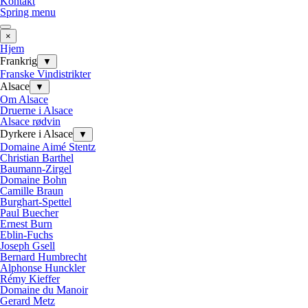
Kontakt
Spring menu
×
Hjem
Frankrig
▼
Franske Vindistrikter
Alsace
▼
Om Alsace
Druerne i Alsace
Alsace rødvin
Dyrkere i Alsace
▼
Domaine Aimé Stentz
Christian Barthel
Baumann-Zirgel
Domaine Bohn
Camille Braun
Burghart-Spettel
Paul Buecher
Ernest Burn
Eblin-Fuchs
Joseph Gsell
Bernard Humbrecht
Alphonse Hunckler
Rémy Kieffer
Domaine du Manoir
Gerard Metz