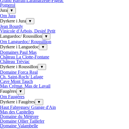
Grand Barrail-Laramarzelle-Figeac
Pomerol
Jura
▼
Om Jura
Dyrkere i Jura
▼
Jean Bourdy
Vinicole d'Arbois, Desiré Petit
Languedoc/ Roussillon
▼
Om Languedoc/ Roussillion
Dyrkere i Languedoc
▼
Domaines Paul Mas
Château La Clotte-Fontane
Château Trèviac
Dyrkere i Roussillon
▼
Domaine Forca Real
Ch. Saint-Roch/ Lafage
Cave Mont Tauch
Mas Crémat, Mas de Lavail
Faugères
▼
Om Faugères
Dyrkere i Faugères
▼
Haut Fabregues/ Grange d'Ain
Mas des Capitelles
Domaine du Météore
Domaine Ollier Taillefer
Domaine Valambelle