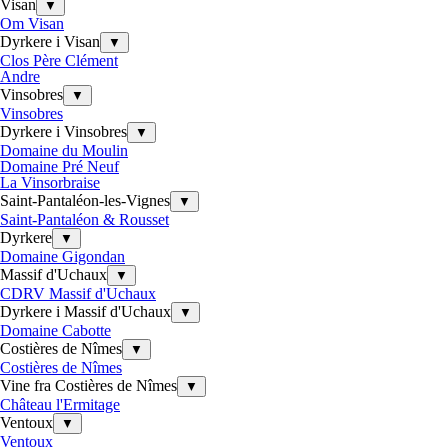
Visan
▼
Om Visan
Dyrkere i Visan
▼
Clos Père Clément
Andre
Vinsobres
▼
Vinsobres
Dyrkere i Vinsobres
▼
Domaine du Moulin
Domaine Pré Neuf
La Vinsorbraise
Saint-Pantaléon-les-Vignes
▼
Saint-Pantaléon & Rousset
Dyrkere
▼
Domaine Gigondan
Massif d'Uchaux
▼
CDRV Massif d'Uchaux
Dyrkere i Massif d'Uchaux
▼
Domaine Cabotte
Costières de Nîmes
▼
Costières de Nîmes
Vine fra Costières de Nîmes
▼
Château l'Ermitage
Ventoux
▼
Ventoux