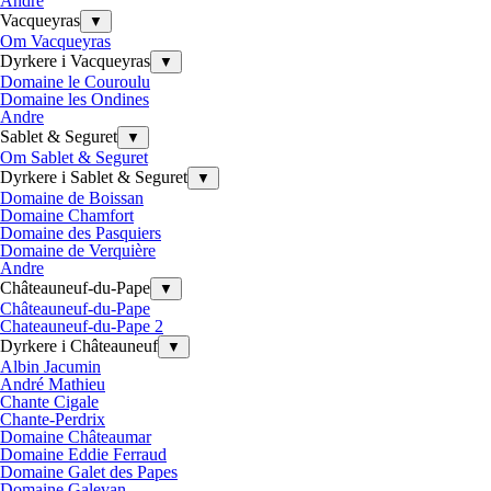
Andre
Vacqueyras
▼
Om Vacqueyras
Dyrkere i Vacqueyras
▼
Domaine le Couroulu
Domaine les Ondines
Andre
Sablet & Seguret
▼
Om Sablet & Seguret
Dyrkere i Sablet & Seguret
▼
Domaine de Boissan
Domaine Chamfort
Domaine des Pasquiers
Domaine de Verquière
Andre
Châteauneuf-du-Pape
▼
Châteauneuf-du-Pape
Chateauneuf-du-Pape 2
Dyrkere i Châteauneuf
▼
Albin Jacumin
André Mathieu
Chante Cigale
Chante-Perdrix
Domaine Châteaumar
Domaine Eddie Ferraud
Domaine Galet des Papes
Domaine Galevan