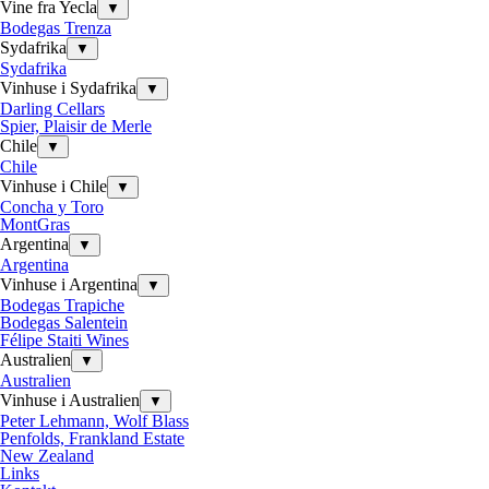
Vine fra Yecla
▼
Bodegas Trenza
Sydafrika
▼
Sydafrika
Vinhuse i Sydafrika
▼
Darling Cellars
Spier, Plaisir de Merle
Chile
▼
Chile
Vinhuse i Chile
▼
Concha y Toro
MontGras
Argentina
▼
Argentina
Vinhuse i Argentina
▼
Bodegas Trapiche
Bodegas Salentein
Félipe Staiti Wines
Australien
▼
Australien
Vinhuse i Australien
▼
Peter Lehmann, Wolf Blass
Penfolds, Frankland Estate
New Zealand
Links