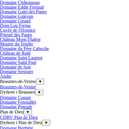
Domaine Châteaumar
Domaine Eddie Ferraud
Domaine Galet des Papes
Domaine Galevan
Domaine Giraud
Dom Lou Frejau
Cuvée de l'Hospice
Prieuré des Papes
Château Mont-Thabor
Mourre du Tendre
Domaine du Père Caboche
Château de Ruth
Domaine Saint Laurent
Domaine Saint Paul
Domaine de Saje
Domaine Serguier
Andre
Beaumes-de-Venise
▼
Beaumes-de-Venise
Dyrkere i Beaumes
▼
Domaine Cassan
Domaine Fenouillet
Domaine Pigeade
Plan de Dieu
▼
CDRV Plan de Dieu
Dyrkere i Plan de Dieu
▼
Domaine Berthète