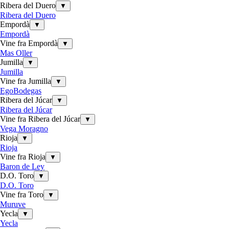
Ribera del Duero
▼
Ribera del Duero
Empordà
▼
Empordà
Vine fra Empordà
▼
Mas Oller
Jumilla
▼
Jumilla
Vine fra Jumilla
▼
EgoBodegas
Ribera del Júcar
▼
Ribera del Júcar
Vine fra Ribera del Júcar
▼
Vega Moragno
Rioja
▼
Rioja
Vine fra Rioja
▼
Baron de Ley
D.O. Toro
▼
D.O. Toro
Vine fra Toro
▼
Muruve
Yecla
▼
Yecla