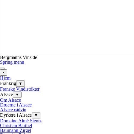
Bergmanns Vinside
Spring menu
×
Hjem
Frankrig
▼
Franske Vindistrikter
Alsace
▼
Om Alsace
Druerne i Alsace
Alsace rødvin
Dyrkere i Alsace
▼
Domaine Aimé Stentz
Christian Barthel
Baumann-Zirgel