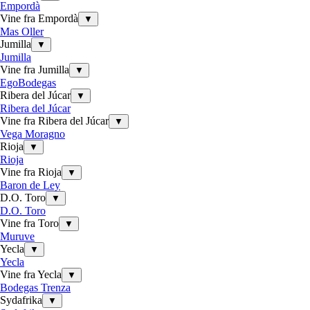
Empordà
Vine fra Empordà
▼
Mas Oller
Jumilla
▼
Jumilla
Vine fra Jumilla
▼
EgoBodegas
Ribera del Júcar
▼
Ribera del Júcar
Vine fra Ribera del Júcar
▼
Vega Moragno
Rioja
▼
Rioja
Vine fra Rioja
▼
Baron de Ley
D.O. Toro
▼
D.O. Toro
Vine fra Toro
▼
Muruve
Yecla
▼
Yecla
Vine fra Yecla
▼
Bodegas Trenza
Sydafrika
▼