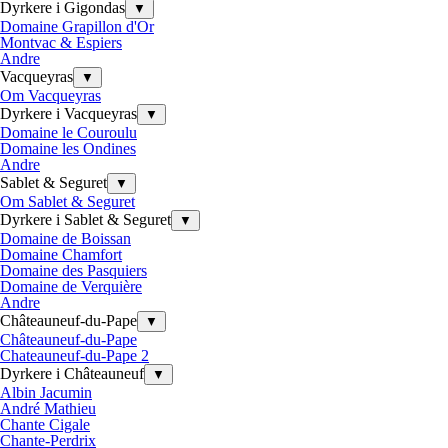
Dyrkere i Gigondas
▼
Domaine Grapillon d'Or
Montvac & Espiers
Andre
Vacqueyras
▼
Om Vacqueyras
Dyrkere i Vacqueyras
▼
Domaine le Couroulu
Domaine les Ondines
Andre
Sablet & Seguret
▼
Om Sablet & Seguret
Dyrkere i Sablet & Seguret
▼
Domaine de Boissan
Domaine Chamfort
Domaine des Pasquiers
Domaine de Verquière
Andre
Châteauneuf-du-Pape
▼
Châteauneuf-du-Pape
Chateauneuf-du-Pape 2
Dyrkere i Châteauneuf
▼
Albin Jacumin
André Mathieu
Chante Cigale
Chante-Perdrix