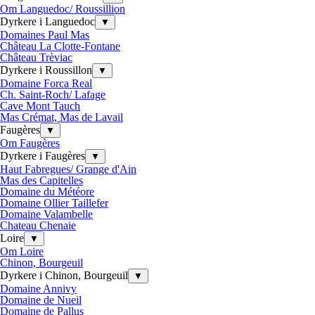
Om Languedoc/ Roussillion
Dyrkere i Languedoc
▼
Domaines Paul Mas
Château La Clotte-Fontane
Château Trèviac
Dyrkere i Roussillon
▼
Domaine Forca Real
Ch. Saint-Roch/ Lafage
Cave Mont Tauch
Mas Crémat, Mas de Lavail
Faugères
▼
Om Faugères
Dyrkere i Faugères
▼
Haut Fabregues/ Grange d'Ain
Mas des Capitelles
Domaine du Météore
Domaine Ollier Taillefer
Domaine Valambelle
Chateau Chenaie
Loire
▼
Om Loire
Chinon, Bourgeuil
Dyrkere i Chinon, Bourgeuil
▼
Domaine Annivy
Domaine de Nueil
Domaine de Pallus