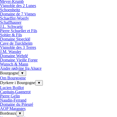
Meyer-Krumb
Vignoble des 2 Lunes
Schoenheitz
Domaine de 7 Vignes
Schaeffer-Woerly
Schaffhauser
J.L. Schwartz
Pierre Schueller et Fils
Sohler & Fils
Domaine Stoecklé
Cave de Turckheim
Vignoble des 3 Terres
J.M. Wassler
Domaine Wehrlé
Domaine Vieille Forge
Wunsch & Mann
Andre rødvine fra Alsace
Bourgogne
▼
Om Bourgogne
Dyrkere i Bourgogne
▼
Lucien Boillot
Capitain-Gagnerot
Pierre Gelin
Naudin-Ferrand
Domaine du Prieuré
AOP Maranges
Bordeaux
▼