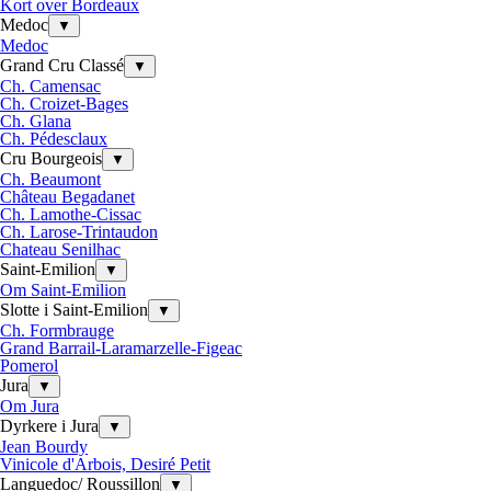
Kort over Bordeaux
Medoc
▼
Medoc
Grand Cru Classé
▼
Ch. Camensac
Ch. Croizet-Bages
Ch. Glana
Ch. Pédesclaux
Cru Bourgeois
▼
Ch. Beaumont
Château Begadanet
Ch. Lamothe-Cissac
Ch. Larose-Trintaudon
Chateau Senilhac
Saint-Emilion
▼
Om Saint-Emilion
Slotte i Saint-Emilion
▼
Ch. Formbrauge
Grand Barrail-Laramarzelle-Figeac
Pomerol
Jura
▼
Om Jura
Dyrkere i Jura
▼
Jean Bourdy
Vinicole d'Arbois, Desiré Petit
Languedoc/ Roussillon
▼