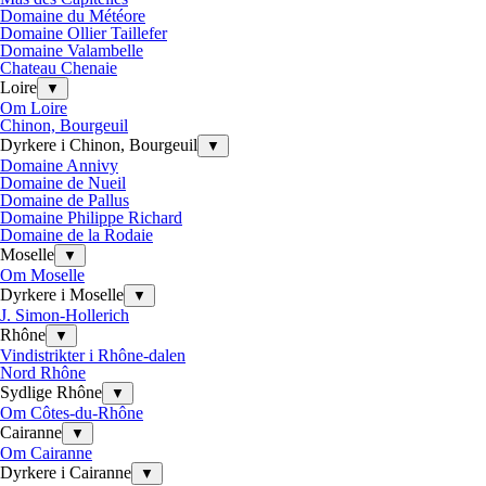
Domaine du Météore
Domaine Ollier Taillefer
Domaine Valambelle
Chateau Chenaie
Loire
▼
Om Loire
Chinon, Bourgeuil
Dyrkere i Chinon, Bourgeuil
▼
Domaine Annivy
Domaine de Nueil
Domaine de Pallus
Domaine Philippe Richard
Domaine de la Rodaie
Moselle
▼
Om Moselle
Dyrkere i Moselle
▼
J. Simon-Hollerich
Rhône
▼
Vindistrikter i Rhône-dalen
Nord Rhône
Sydlige Rhône
▼
Om Côtes-du-Rhône
Cairanne
▼
Om Cairanne
Dyrkere i Cairanne
▼