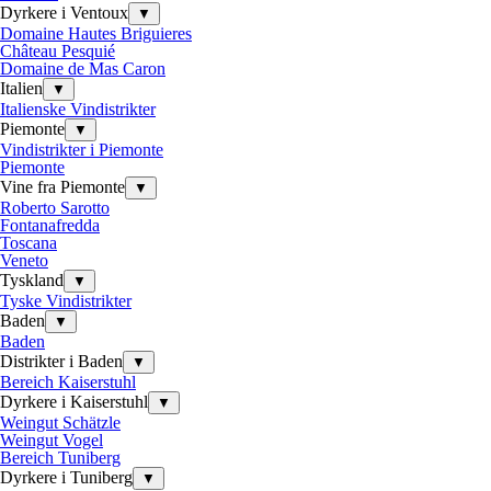
Dyrkere i Ventoux
▼
Domaine Hautes Briguieres
Château Pesquié
Domaine de Mas Caron
Italien
▼
Italienske Vindistrikter
Piemonte
▼
Vindistrikter i Piemonte
Piemonte
Vine fra Piemonte
▼
Roberto Sarotto
Fontanafredda
Toscana
Veneto
Tyskland
▼
Tyske Vindistrikter
Baden
▼
Baden
Distrikter i Baden
▼
Bereich Kaiserstuhl
Dyrkere i Kaiserstuhl
▼
Weingut Schätzle
Weingut Vogel
Bereich Tuniberg
Dyrkere i Tuniberg
▼