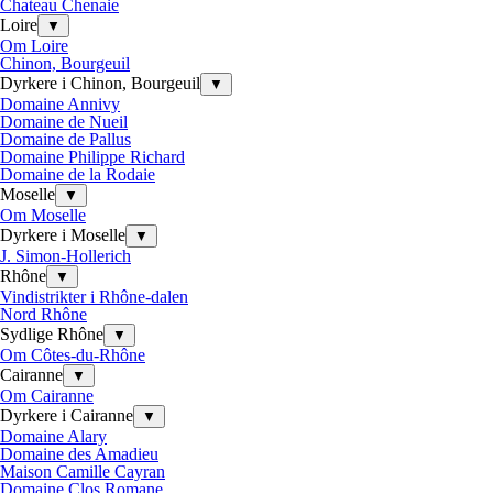
Chateau Chenaie
Loire
▼
Om Loire
Chinon, Bourgeuil
Dyrkere i Chinon, Bourgeuil
▼
Domaine Annivy
Domaine de Nueil
Domaine de Pallus
Domaine Philippe Richard
Domaine de la Rodaie
Moselle
▼
Om Moselle
Dyrkere i Moselle
▼
J. Simon-Hollerich
Rhône
▼
Vindistrikter i Rhône-dalen
Nord Rhône
Sydlige Rhône
▼
Om Côtes-du-Rhône
Cairanne
▼
Om Cairanne
Dyrkere i Cairanne
▼
Domaine Alary
Domaine des Amadieu
Maison Camille Cayran
Domaine Clos Romane