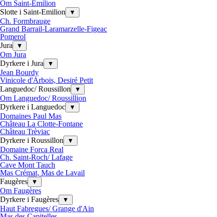
Om Saint-Emilion
Slotte i Saint-Emilion
▼
Ch. Formbrauge
Grand Barrail-Laramarzelle-Figeac
Pomerol
Jura
▼
Om Jura
Dyrkere i Jura
▼
Jean Bourdy
Vinicole d'Arbois, Desiré Petit
Languedoc/ Roussillon
▼
Om Languedoc/ Roussillion
Dyrkere i Languedoc
▼
Domaines Paul Mas
Château La Clotte-Fontane
Château Trèviac
Dyrkere i Roussillon
▼
Domaine Forca Real
Ch. Saint-Roch/ Lafage
Cave Mont Tauch
Mas Crémat, Mas de Lavail
Faugères
▼
Om Faugères
Dyrkere i Faugères
▼
Haut Fabregues/ Grange d'Ain
Mas des Capitelles