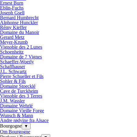
Ernest Burn
Eblin-Fuchs
Joseph Gsell
Bernard Humbrecht
Alphonse Hunckler
Rémy Kieffer
Domaine du Manoir
Gerard Metz
Meyer-Krumb
Vignoble des 2 Lunes
Schoenheitz
Domaine de 7 Vignes
Schaeffer-Woerly
Schaffhauser
J.L. Schwartz
Pierre Schueller et Fils
Sohler & Fils
Domaine Stoecklé
Cave de Turckheim
Vignoble des 3 Terres
J.M. Wassler
Domaine Wehrlé
Domaine Vieille Forge
Wunsch & Mann
Andre rødvine fra Alsace
Bourgogne
▼
Om Bourgogne