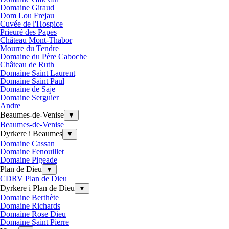
Domaine Giraud
Dom Lou Frejau
Cuvée de l'Hospice
Prieuré des Papes
Château Mont-Thabor
Mourre du Tendre
Domaine du Père Caboche
Château de Ruth
Domaine Saint Laurent
Domaine Saint Paul
Domaine de Saje
Domaine Serguier
Andre
Beaumes-de-Venise
▼
Beaumes-de-Venise
Dyrkere i Beaumes
▼
Domaine Cassan
Domaine Fenouillet
Domaine Pigeade
Plan de Dieu
▼
CDRV Plan de Dieu
Dyrkere i Plan de Dieu
▼
Domaine Berthète
Domaine Richards
Domaine Rose Dieu
Domaine Saint Pierre