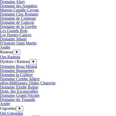
Domaine Alary
Domaine des Amadieu
Maison Camille Cayran
Domaine Clos Romane
Domaine de Cremone
Domaine de Galuval
Domaine de la Gayère
Les Grands Bois
Les Hautes Cances
Domaine Jubain
l'Oratoire Saint Martin
Andre
Rasteau
▼
Om Rasteau
Dyrkere i Rasteau
▼
Domaine Beau Mistral
Domaine Banquettes
Domaine la Colliere
Domaine Combe Juliere
nRm-Millésimes/ Didier Charavin
Domaine Elodie Balme
Dom. des Escaravailles
Domaine Grand Nicolet
Domaine du Trapadis
Andre
Gigondas
▼
Om Gigondas