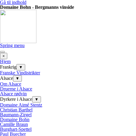
Gå til indhold
Domaine Bohn - Bergmanns vinside
Spring menu
×
Hjem
Frankrig
▼
Franske Vindistrikter
Alsace
▼
Om Alsace
Druerne i Alsace
Alsace rødvin
Dyrkere i Alsace
▼
Domaine Aimé Stentz
Christian Barthel
Baumann-Zirgel
Domaine Bohn
Camille Braun
Burghart-Spettel
Paul Buecher