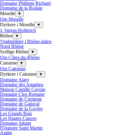
Domaine Philippe Richard
Domaine de la Rodaie
Moselle
▼
Om Moselle
Dyrkere i Moselle
▼
J. Simon-Hollerich
Rhône
▼
Vindistrikter i Rhône-dalen
Nord Rhône
Sydlige Rhône
▼
Om Côtes-du-Rhône
Cairanne
▼
Om Cairanne
Dyrkere i Cairanne
▼
Domaine Alary
Domaine des Amadieu
Maison Camille Cayran
Domaine Clos Romane
Domaine de Cremone
Domaine de Galuval
Domaine de la Gayère
Les Grands Bois
Les Hautes Cances
Domaine Jubain
l'Oratoire Saint Martin
Andre