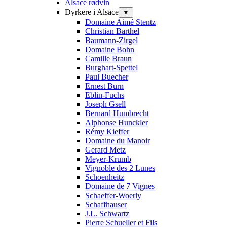
Alsace rødvin
Dyrkere i Alsace
▼
Domaine Aimé Stentz
Christian Barthel
Baumann-Zirgel
Domaine Bohn
Camille Braun
Burghart-Spettel
Paul Buecher
Ernest Burn
Eblin-Fuchs
Joseph Gsell
Bernard Humbrecht
Alphonse Hunckler
Rémy Kieffer
Domaine du Manoir
Gerard Metz
Meyer-Krumb
Vignoble des 2 Lunes
Schoenheitz
Domaine de 7 Vignes
Schaeffer-Woerly
Schaffhauser
J.L. Schwartz
Pierre Schueller et Fils