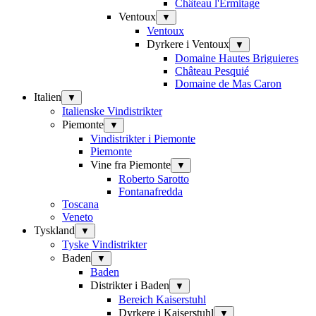
Château l'Ermitage
Ventoux
▼
Ventoux
Dyrkere i Ventoux
▼
Domaine Hautes Briguieres
Château Pesquié
Domaine de Mas Caron
Italien
▼
Italienske Vindistrikter
Piemonte
▼
Vindistrikter i Piemonte
Piemonte
Vine fra Piemonte
▼
Roberto Sarotto
Fontanafredda
Toscana
Veneto
Tyskland
▼
Tyske Vindistrikter
Baden
▼
Baden
Distrikter i Baden
▼
Bereich Kaiserstuhl
Dyrkere i Kaiserstuhl
▼