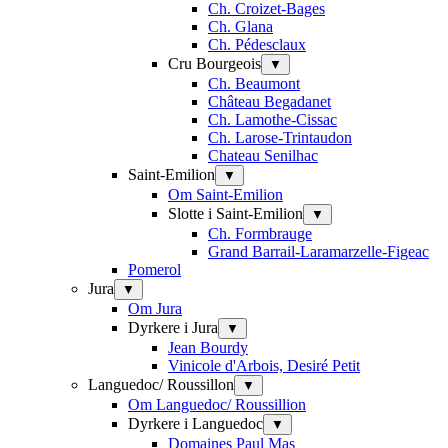
Ch. Croizet-Bages
Ch. Glana
Ch. Pédesclaux
Cru Bourgeois
▼
Ch. Beaumont
Château Begadanet
Ch. Lamothe-Cissac
Ch. Larose-Trintaudon
Chateau Senilhac
Saint-Emilion
▼
Om Saint-Emilion
Slotte i Saint-Emilion
▼
Ch. Formbrauge
Grand Barrail-Laramarzelle-Figeac
Pomerol
Jura
▼
Om Jura
Dyrkere i Jura
▼
Jean Bourdy
Vinicole d'Arbois, Desiré Petit
Languedoc/ Roussillon
▼
Om Languedoc/ Roussillion
Dyrkere i Languedoc
▼
Domaines Paul Mas