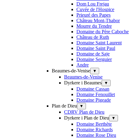
Dom Lou Frejau
Cuvée de l'Hospice
Prieuré des Papes
Château Mont-Thabor
Mourre du Tendre
Domaine du Père Caboche
Château de Ruth
Domaine Saint Laurent
Domaine Saint Paul
Domaine de Saje
Domaine Serguier
Andre
Beaumes-de-Venise
▼
Beaumes-de-Venise
Dyrkere i Beaumes
▼
Domaine Cassan
Domaine Fenouillet
Domaine Pigeade
Plan de Dieu
▼
CDRV Plan de Dieu
Dyrkere i Plan de Dieu
▼
Domaine Berthète
Domaine Richards
Domaine Rose Dieu