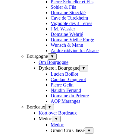
Pierre Schueller et Fils
Sohler & Fils
Domaine Stoecklé
Cave de Turckheim
Vignoble des 3 Terres
J.M. Wassler
Domaine Wehrlé
Domaine Vieille Forge
Wunsch & Mann
Andre rødvine fra Alsace
Bourgogne
▼
Om Bourgogne
Dyrkere i Bourgogne
▼
Lucien Boillot
Capitain-Gagnerot
Pierre Gelin
Naudin-Ferrand
Domaine du Prieuré
AOP Maranges
Bordeaux
▼
Kort over Bordeaux
Medoc
▼
Medoc
Grand Cru Classé
▼