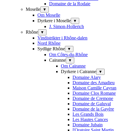
Domaine de la Rodaie
Moselle
▼
Om Moselle
Dyrkere i Moselle
▼
J. Simon-Hollerich
Rhône
▼
Vindistrikter i Rhône-dalen
Nord Rhône
Sydlige Rhône
▼
Om Côtes-du-Rhône
Cairanne
▼
Om Cairanne
Dyrkere i Cairanne
▼
Domaine Alary
Domaine des Amadieu
Maison Camille Cayran
Domaine Clos Romane
Domaine de Cremone
Domaine de Galuval
Domaine de la Gayère
Les Grands Bois
Les Hautes Cances
Domaine Jubain
l'Oratoire Saint Martin