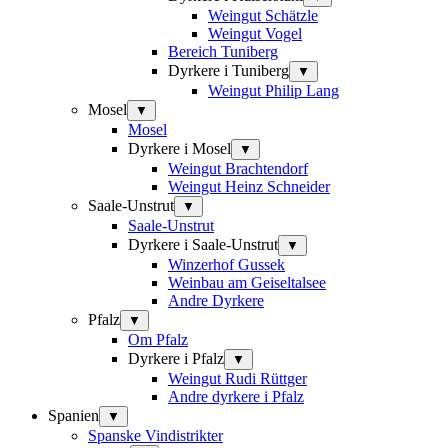
Weingut Schätzle
Weingut Vogel
Bereich Tuniberg
Dyrkere i Tuniberg
▼
Weingut Philip Lang
Mosel
▼
Mosel
Dyrkere i Mosel
▼
Weingut Brachtendorf
Weingut Heinz Schneider
Saale-Unstrut
▼
Saale-Unstrut
Dyrkere i Saale-Unstrut
▼
Winzerhof Gussek
Weinbau am Geiseltalsee
Andre Dyrkere
Pfalz
▼
Om Pfalz
Dyrkere i Pfalz
▼
Weingut Rudi Rüttger
Andre dyrkere i Pfalz
Spanien
▼
Spanske Vindistrikter