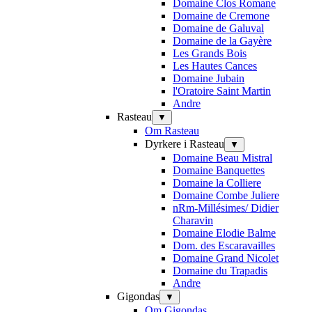
Domaine Clos Romane
Domaine de Cremone
Domaine de Galuval
Domaine de la Gayère
Les Grands Bois
Les Hautes Cances
Domaine Jubain
l'Oratoire Saint Martin
Andre
Rasteau
▼
Om Rasteau
Dyrkere i Rasteau
▼
Domaine Beau Mistral
Domaine Banquettes
Domaine la Colliere
Domaine Combe Juliere
nRm-Millésimes/ Didier
Charavin
Domaine Elodie Balme
Dom. des Escaravailles
Domaine Grand Nicolet
Domaine du Trapadis
Andre
Gigondas
▼
Om Gigondas