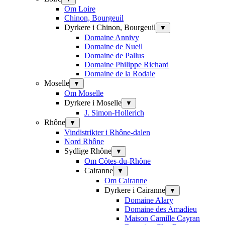
Om Loire
Chinon, Bourgeuil
Dyrkere i Chinon, Bourgeuil
▼
Domaine Annivy
Domaine de Nueil
Domaine de Pallus
Domaine Philippe Richard
Domaine de la Rodaie
Moselle
▼
Om Moselle
Dyrkere i Moselle
▼
J. Simon-Hollerich
Rhône
▼
Vindistrikter i Rhône-dalen
Nord Rhône
Sydlige Rhône
▼
Om Côtes-du-Rhône
Cairanne
▼
Om Cairanne
Dyrkere i Cairanne
▼
Domaine Alary
Domaine des Amadieu
Maison Camille Cayran