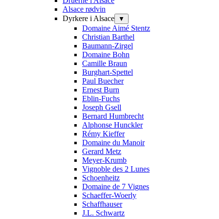
Druerne i Alsace
Alsace rødvin
Dyrkere i Alsace
▼
Domaine Aimé Stentz
Christian Barthel
Baumann-Zirgel
Domaine Bohn
Camille Braun
Burghart-Spettel
Paul Buecher
Ernest Burn
Eblin-Fuchs
Joseph Gsell
Bernard Humbrecht
Alphonse Hunckler
Rémy Kieffer
Domaine du Manoir
Gerard Metz
Meyer-Krumb
Vignoble des 2 Lunes
Schoenheitz
Domaine de 7 Vignes
Schaeffer-Woerly
Schaffhauser
J.L. Schwartz