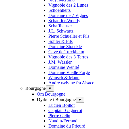
Vignoble des 2 Lunes
Schoenheitz
Domaine de 7 Vignes
Schaeffer-Woerly
Schaffhauser
J.L. Schwartz
Pierre Schueller et Fils
Sohler & Fils
Domaine Stoecklé
Cave de Turckheim
Vignoble des 3 Terres
J.M. Wassler
Domaine Wehrlé
Domaine Vieille Forge
Wunsch & Mann
Andre rødvine fra Alsace
Bourgogne
▼
Om Bourgogne
Dyrkere i Bourgogne
▼
Lucien Boillot
Capitain-Gagnerot
Pierre Gelin
Naudin-Ferrand
Domaine du Prieuré