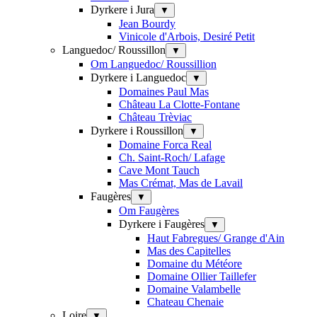
Dyrkere i Jura
▼
Jean Bourdy
Vinicole d'Arbois, Desiré Petit
Languedoc/ Roussillon
▼
Om Languedoc/ Roussillion
Dyrkere i Languedoc
▼
Domaines Paul Mas
Château La Clotte-Fontane
Château Trèviac
Dyrkere i Roussillon
▼
Domaine Forca Real
Ch. Saint-Roch/ Lafage
Cave Mont Tauch
Mas Crémat, Mas de Lavail
Faugères
▼
Om Faugères
Dyrkere i Faugères
▼
Haut Fabregues/ Grange d'Ain
Mas des Capitelles
Domaine du Météore
Domaine Ollier Taillefer
Domaine Valambelle
Chateau Chenaie
Loire
▼