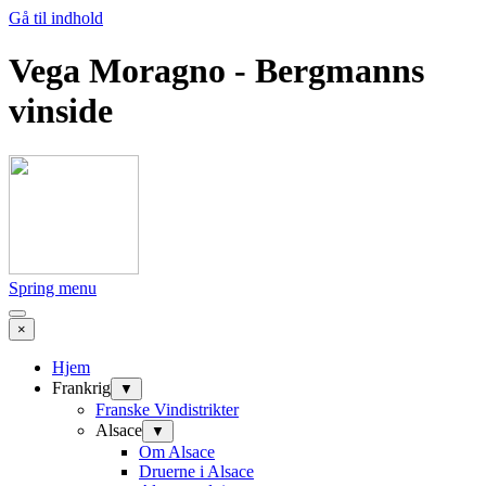
Gå til indhold
Vega Moragno - Bergmanns
vinside
Spring menu
×
Hjem
Frankrig
▼
Franske Vindistrikter
Alsace
▼
Om Alsace
Druerne i Alsace