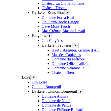
Château La Clotte-Fontane
Château Trèviac
Dyrkere i Roussillon
▼
Domaine Forca Real
Ch. Saint-Roch/ Lafage
Cave Mont Tauch
Mas Crémat, Mas de Lavail
Faugères
▼
Om Faugères
Dyrkere i Faugères
▼
Haut Fabregues/ Grange d'Ain
Mas des Capitelles
Domaine du Météore
Domaine Ollier Taillefer
Domaine Valambelle
Chateau Chenaie
Loire
▼
Om Loire
Chinon, Bourgeuil
Dyrkere i Chinon, Bourgeuil
▼
Domaine Annivy
Domaine de Nueil
Domaine de Pallus
Domaine Philippe Richard