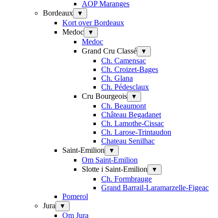
AOP Maranges
Bordeaux
▼
Kort over Bordeaux
Medoc
▼
Medoc
Grand Cru Classé
▼
Ch. Camensac
Ch. Croizet-Bages
Ch. Glana
Ch. Pédesclaux
Cru Bourgeois
▼
Ch. Beaumont
Château Begadanet
Ch. Lamothe-Cissac
Ch. Larose-Trintaudon
Chateau Senilhac
Saint-Emilion
▼
Om Saint-Emilion
Slotte i Saint-Emilion
▼
Ch. Formbrauge
Grand Barrail-Laramarzelle-Figeac
Pomerol
Jura
▼
Om Jura