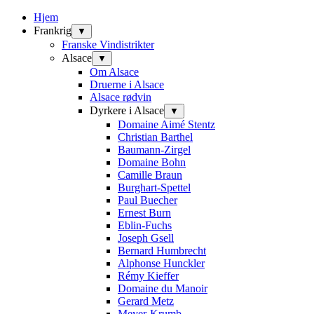
Hjem
Frankrig
▼
Franske Vindistrikter
Alsace
▼
Om Alsace
Druerne i Alsace
Alsace rødvin
Dyrkere i Alsace
▼
Domaine Aimé Stentz
Christian Barthel
Baumann-Zirgel
Domaine Bohn
Camille Braun
Burghart-Spettel
Paul Buecher
Ernest Burn
Eblin-Fuchs
Joseph Gsell
Bernard Humbrecht
Alphonse Hunckler
Rémy Kieffer
Domaine du Manoir
Gerard Metz
Meyer-Krumb