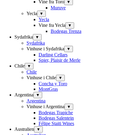
Vine fra Toro
▼
Muruve
Yecla
▼
Yecla
Vine fra Yecla
▼
Bodegas Trenza
Sydafrika
▼
Sydafrika
Vinhuse i Sydafrika
▼
Darling Cellars
Spier, Plaisir de Merle
Chile
▼
Chile
Vinhuse i Chile
▼
Concha y Toro
MontGras
Argentina
▼
Argentina
Vinhuse i Argentina
▼
Bodegas Trapiche
Bodegas Salentein
Félipe Staiti Wines
Australien
▼