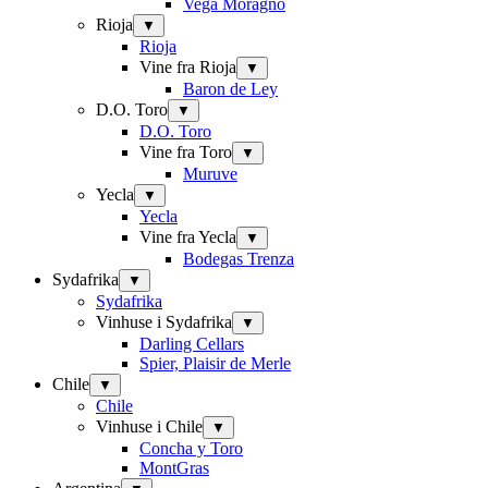
Vega Moragno
Rioja
▼
Rioja
Vine fra Rioja
▼
Baron de Ley
D.O. Toro
▼
D.O. Toro
Vine fra Toro
▼
Muruve
Yecla
▼
Yecla
Vine fra Yecla
▼
Bodegas Trenza
Sydafrika
▼
Sydafrika
Vinhuse i Sydafrika
▼
Darling Cellars
Spier, Plaisir de Merle
Chile
▼
Chile
Vinhuse i Chile
▼
Concha y Toro
MontGras