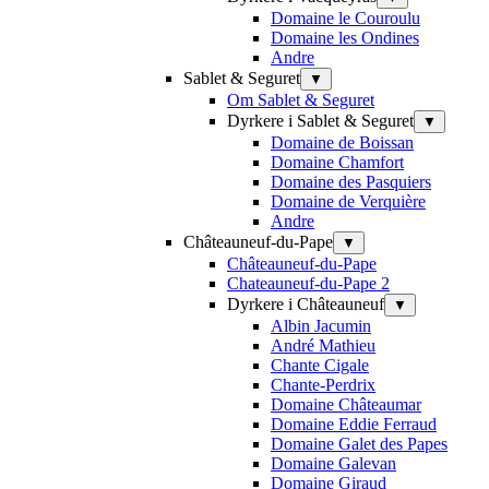
Domaine le Couroulu
Domaine les Ondines
Andre
Sablet & Seguret
▼
Om Sablet & Seguret
Dyrkere i Sablet & Seguret
▼
Domaine de Boissan
Domaine Chamfort
Domaine des Pasquiers
Domaine de Verquière
Andre
Châteauneuf-du-Pape
▼
Châteauneuf-du-Pape
Chateauneuf-du-Pape 2
Dyrkere i Châteauneuf
▼
Albin Jacumin
André Mathieu
Chante Cigale
Chante-Perdrix
Domaine Châteaumar
Domaine Eddie Ferraud
Domaine Galet des Papes
Domaine Galevan
Domaine Giraud