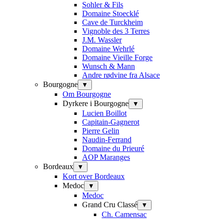
Sohler & Fils
Domaine Stoecklé
Cave de Turckheim
Vignoble des 3 Terres
J.M. Wassler
Domaine Wehrlé
Domaine Vieille Forge
Wunsch & Mann
Andre rødvine fra Alsace
Bourgogne
▼
Om Bourgogne
Dyrkere i Bourgogne
▼
Lucien Boillot
Capitain-Gagnerot
Pierre Gelin
Naudin-Ferrand
Domaine du Prieuré
AOP Maranges
Bordeaux
▼
Kort over Bordeaux
Medoc
▼
Medoc
Grand Cru Classé
▼
Ch. Camensac