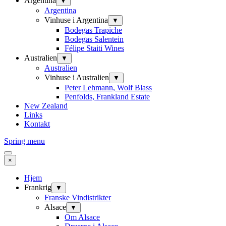
Argentina
▼
Argentina
Vinhuse i Argentina
▼
Bodegas Trapiche
Bodegas Salentein
Félipe Staiti Wines
Australien
▼
Australien
Vinhuse i Australien
▼
Peter Lehmann, Wolf Blass
Penfolds, Frankland Estate
New Zealand
Links
Kontakt
Spring menu
×
Hjem
Frankrig
▼
Franske Vindistrikter
Alsace
▼
Om Alsace