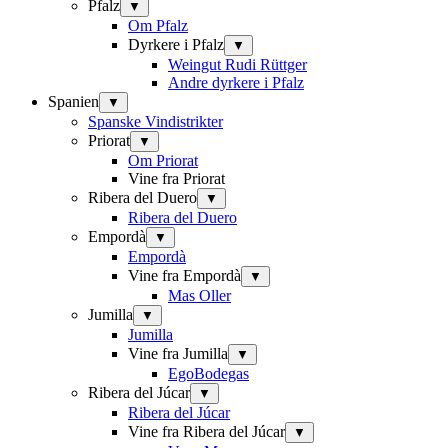
Pfalz
▼
Om Pfalz
Dyrkere i Pfalz
▼
Weingut Rudi Rüttger
Andre dyrkere i Pfalz
Spanien
▼
Spanske Vindistrikter
Priorat
▼
Om Priorat
Vine fra Priorat
Ribera del Duero
▼
Ribera del Duero
Empordà
▼
Empordà
Vine fra Empordà
▼
Mas Oller
Jumilla
▼
Jumilla
Vine fra Jumilla
▼
EgoBodegas
Ribera del Júcar
▼
Ribera del Júcar
Vine fra Ribera del Júcar
▼