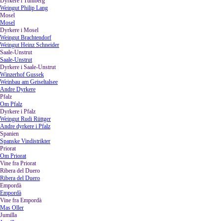
Dyrkere i Tuniberg
▼
Weingut Philip Lang
Mosel
▼
Mosel
Dyrkere i Mosel
▼
Weingut Brachtendorf
Weingut Heinz Schneider
Saale-Unstrut
▼
Saale-Unstrut
Dyrkere i Saale-Unstrut
▼
Winzerhof Gussek
Weinbau am Geiseltalsee
Andre Dyrkere
Pfalz
▼
Om Pfalz
Dyrkere i Pfalz
▼
Weingut Rudi Rüttger
Andre dyrkere i Pfalz
Spanien
▼
Spanske Vindistrikter
Priorat
▼
Om Priorat
Vine fra Priorat
Ribera del Duero
▼
Ribera del Duero
Empordà
▼
Empordà
Vine fra Empordà
▼
Mas Oller
Jumilla
▼