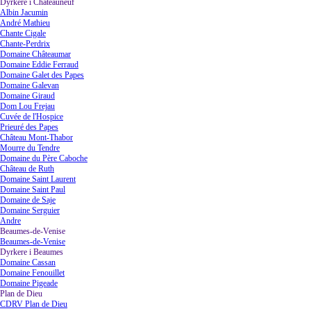
Dyrkere i Châteauneuf
▼
Albin Jacumin
André Mathieu
Chante Cigale
Chante-Perdrix
Domaine Châteaumar
Domaine Eddie Ferraud
Domaine Galet des Papes
Domaine Galevan
Domaine Giraud
Dom Lou Frejau
Cuvée de l'Hospice
Prieuré des Papes
Château Mont-Thabor
Mourre du Tendre
Domaine du Père Caboche
Château de Ruth
Domaine Saint Laurent
Domaine Saint Paul
Domaine de Saje
Domaine Serguier
Andre
Beaumes-de-Venise
▼
Beaumes-de-Venise
Dyrkere i Beaumes
▼
Domaine Cassan
Domaine Fenouillet
Domaine Pigeade
Plan de Dieu
▼
CDRV Plan de Dieu