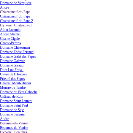
Domaine de Verquière
Andre
Châteauneuf-du-Pape
▼
Châteauneuf-du-Pape
Chateauneuf-du-Pape 2
Dyrkere i Châteauneuf
▼
Albin Jacumin
André Mathieu
Chante Cigale
Chante-Perdrix
Domaine Châteaumar
Domaine Eddie Ferraud
Domaine Galet des Papes
Domaine Galevan
Domaine Giraud
Dom Lou Frejau
Cuvée de l'Hospice
Prieuré des Papes
Château Mont-Thabor
Mourre du Tendre
Domaine du Père Caboche
Château de Ruth
Domaine Saint Laurent
Domaine Saint Paul
Domaine de Saje
Domaine Serguier
Andre
Beaumes-de-Venise
▼
Beaumes-de-Venise
Dyrkere i Beaumes
▼