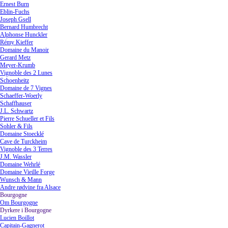
Ernest Burn
Eblin-Fuchs
Joseph Gsell
Bernard Humbrecht
Alphonse Hunckler
Rémy Kieffer
Domaine du Manoir
Gerard Metz
Meyer-Krumb
Vignoble des 2 Lunes
Schoenheitz
Domaine de 7 Vignes
Schaeffer-Woerly
Schaffhauser
J.L. Schwartz
Pierre Schueller et Fils
Sohler & Fils
Domaine Stoecklé
Cave de Turckheim
Vignoble des 3 Terres
J.M. Wassler
Domaine Wehrlé
Domaine Vieille Forge
Wunsch & Mann
Andre rødvine fra Alsace
Bourgogne
▼
Om Bourgogne
Dyrkere i Bourgogne
▼
Lucien Boillot
Capitain-Gagnerot