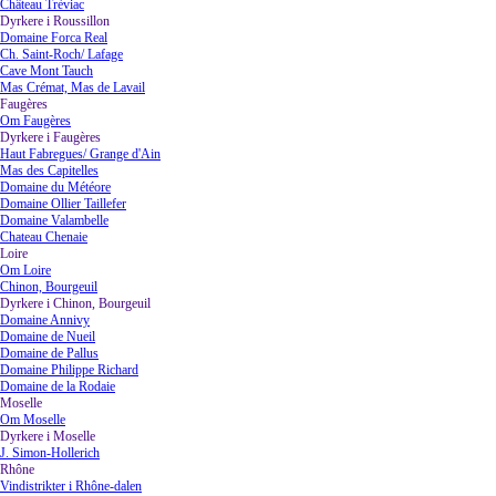
Château Trèviac
Dyrkere i Roussillon
▼
Domaine Forca Real
Ch. Saint-Roch/ Lafage
Cave Mont Tauch
Mas Crémat, Mas de Lavail
Faugères
▼
Om Faugères
Dyrkere i Faugères
▼
Haut Fabregues/ Grange d'Ain
Mas des Capitelles
Domaine du Météore
Domaine Ollier Taillefer
Domaine Valambelle
Chateau Chenaie
Loire
▼
Om Loire
Chinon, Bourgeuil
Dyrkere i Chinon, Bourgeuil
▼
Domaine Annivy
Domaine de Nueil
Domaine de Pallus
Domaine Philippe Richard
Domaine de la Rodaie
Moselle
▼
Om Moselle
Dyrkere i Moselle
▼
J. Simon-Hollerich
Rhône
▼
Vindistrikter i Rhône-dalen