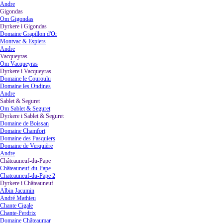
Andre
Gigondas
▼
Om Gigondas
Dyrkere i Gigondas
▼
Domaine Grapillon d'Or
Montvac & Espiers
Andre
Vacqueyras
▼
Om Vacqueyras
Dyrkere i Vacqueyras
▼
Domaine le Couroulu
Domaine les Ondines
Andre
Sablet & Seguret
▼
Om Sablet & Seguret
Dyrkere i Sablet & Seguret
▼
Domaine de Boissan
Domaine Chamfort
Domaine des Pasquiers
Domaine de Verquière
Andre
Châteauneuf-du-Pape
▼
Châteauneuf-du-Pape
Chateauneuf-du-Pape 2
Dyrkere i Châteauneuf
▼
Albin Jacumin
André Mathieu
Chante Cigale
Chante-Perdrix
Domaine Châteaumar