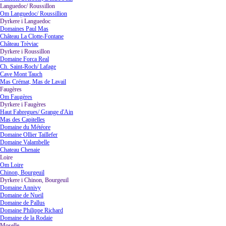
Languedoc/ Roussillon
▼
Om Languedoc/ Roussillion
Dyrkere i Languedoc
▼
Domaines Paul Mas
Château La Clotte-Fontane
Château Trèviac
Dyrkere i Roussillon
▼
Domaine Forca Real
Ch. Saint-Roch/ Lafage
Cave Mont Tauch
Mas Crémat, Mas de Lavail
Faugères
▼
Om Faugères
Dyrkere i Faugères
▼
Haut Fabregues/ Grange d'Ain
Mas des Capitelles
Domaine du Météore
Domaine Ollier Taillefer
Domaine Valambelle
Chateau Chenaie
Loire
▼
Om Loire
Chinon, Bourgeuil
Dyrkere i Chinon, Bourgeuil
▼
Domaine Annivy
Domaine de Nueil
Domaine de Pallus
Domaine Philippe Richard
Domaine de la Rodaie
Moselle
▼