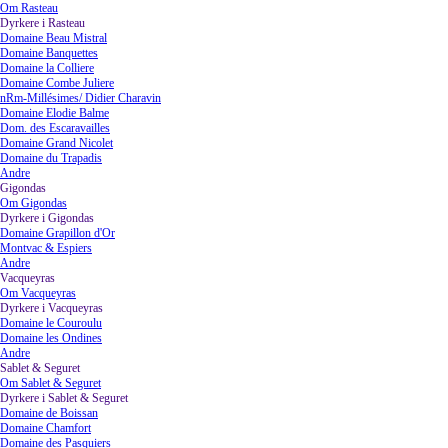
Om Rasteau
Dyrkere i Rasteau
▼
Domaine Beau Mistral
Domaine Banquettes
Domaine la Colliere
Domaine Combe Juliere
nRm-Millésimes/ Didier Charavin
Domaine Elodie Balme
Dom. des Escaravailles
Domaine Grand Nicolet
Domaine du Trapadis
Andre
Gigondas
▼
Om Gigondas
Dyrkere i Gigondas
▼
Domaine Grapillon d'Or
Montvac & Espiers
Andre
Vacqueyras
▼
Om Vacqueyras
Dyrkere i Vacqueyras
▼
Domaine le Couroulu
Domaine les Ondines
Andre
Sablet & Seguret
▼
Om Sablet & Seguret
Dyrkere i Sablet & Seguret
▼
Domaine de Boissan
Domaine Chamfort
Domaine des Pasquiers