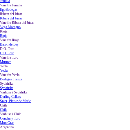
Jumilla
Vine fra Jumilla
▼
EgoBodegas
Ribera del Júcar
▼
Ribera del Júcar
Vine fra Ribera del Júcar
▼
Vega Moragno
Rioja
▼
Rioja
Vine fra Rioja
▼
Baron de Ley
D.O. Toro
▼
D.O. Toro
Vine fra Toro
▼
Muruve
Yecla
▼
Yecla
Vine fra Yecla
▼
Bodegas Trenza
Sydafrika
▼
Sydafrika
Vinhuse i Sydafrika
▼
Darling Cellars
Spier, Plaisir de Merle
Chile
▼
Chile
Vinhuse i Chile
▼
Concha y Toro
MontGras
Argentina
▼