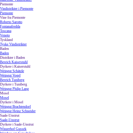
Piemonte
▼
Vindistrikter i Piemonte
Piemonte
Vine fra Piemonte
▼
Roberto Sarotto
Fontanafredda
Toscana
Veneto
Tyskland
▼
Tyske Vindistrikter
Baden
▼
Baden
Distrikter i Baden
▼
Bereich Kaiserstuhl
Dyrkere i Kaiserstuhl
▼
Weingut Schätzle
Weingut Vogel
Bereich Tuniberg
Dyrkere i Tuniberg
▼
Weingut Philip Lang
Mosel
▼
Mosel
Dyrkere i Mosel
▼
Weingut Brachtendorf
Weingut Heinz Schneider
Saale-Unstrut
▼
Saale-Unstrut
Dyrkere i Saale-Unstrut
▼
Winzerhof Gussek