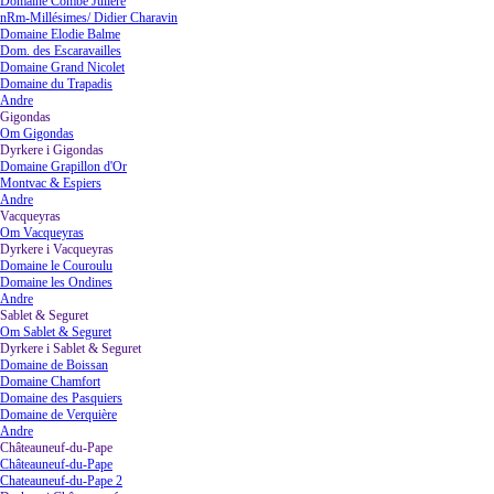
Domaine Combe Juliere
nRm-Millésimes/ Didier Charavin
Domaine Elodie Balme
Dom. des Escaravailles
Domaine Grand Nicolet
Domaine du Trapadis
Andre
Gigondas
▼
Om Gigondas
Dyrkere i Gigondas
▼
Domaine Grapillon d'Or
Montvac & Espiers
Andre
Vacqueyras
▼
Om Vacqueyras
Dyrkere i Vacqueyras
▼
Domaine le Couroulu
Domaine les Ondines
Andre
Sablet & Seguret
▼
Om Sablet & Seguret
Dyrkere i Sablet & Seguret
▼
Domaine de Boissan
Domaine Chamfort
Domaine des Pasquiers
Domaine de Verquière
Andre
Châteauneuf-du-Pape
▼
Châteauneuf-du-Pape
Chateauneuf-du-Pape 2