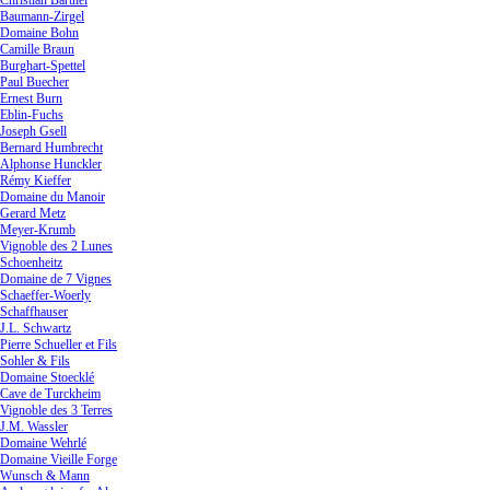
Christian Barthel
Baumann-Zirgel
Domaine Bohn
Camille Braun
Burghart-Spettel
Paul Buecher
Ernest Burn
Eblin-Fuchs
Joseph Gsell
Bernard Humbrecht
Alphonse Hunckler
Rémy Kieffer
Domaine du Manoir
Gerard Metz
Meyer-Krumb
Vignoble des 2 Lunes
Schoenheitz
Domaine de 7 Vignes
Schaeffer-Woerly
Schaffhauser
J.L. Schwartz
Pierre Schueller et Fils
Sohler & Fils
Domaine Stoecklé
Cave de Turckheim
Vignoble des 3 Terres
J.M. Wassler
Domaine Wehrlé
Domaine Vieille Forge
Wunsch & Mann