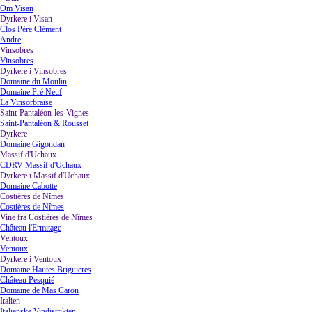
Om Visan
Dyrkere i Visan
▼
Clos Père Clément
Andre
Vinsobres
▼
Vinsobres
Dyrkere i Vinsobres
▼
Domaine du Moulin
Domaine Pré Neuf
La Vinsorbraise
Saint-Pantaléon-les-Vignes
▼
Saint-Pantaléon & Rousset
Dyrkere
▼
Domaine Gigondan
Massif d'Uchaux
▼
CDRV Massif d'Uchaux
Dyrkere i Massif d'Uchaux
▼
Domaine Cabotte
Costières de Nîmes
▼
Costières de Nîmes
Vine fra Costières de Nîmes
▼
Château l'Ermitage
Ventoux
▼
Ventoux
Dyrkere i Ventoux
▼
Domaine Hautes Briguieres
Château Pesquié
Domaine de Mas Caron
Italien
▼
Italienske Vindistrikter