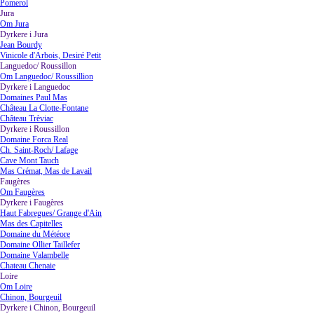
Pomerol
Jura
▼
Om Jura
Dyrkere i Jura
▼
Jean Bourdy
Vinicole d'Arbois, Desiré Petit
Languedoc/ Roussillon
▼
Om Languedoc/ Roussillion
Dyrkere i Languedoc
▼
Domaines Paul Mas
Château La Clotte-Fontane
Château Trèviac
Dyrkere i Roussillon
▼
Domaine Forca Real
Ch. Saint-Roch/ Lafage
Cave Mont Tauch
Mas Crémat, Mas de Lavail
Faugères
▼
Om Faugères
Dyrkere i Faugères
▼
Haut Fabregues/ Grange d'Ain
Mas des Capitelles
Domaine du Météore
Domaine Ollier Taillefer
Domaine Valambelle
Chateau Chenaie
Loire
▼
Om Loire
Chinon, Bourgeuil
Dyrkere i Chinon, Bourgeuil
▼