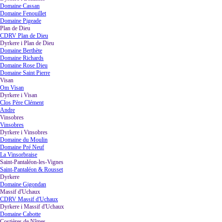
Domaine Cassan
Domaine Fenouillet
Domaine Pigeade
Plan de Dieu
▼
CDRV Plan de Dieu
Dyrkere i Plan de Dieu
▼
Domaine Berthète
Domaine Richards
Domaine Rose Dieu
Domaine Saint Pierre
Visan
▼
Om Visan
Dyrkere i Visan
▼
Clos Père Clément
Andre
Vinsobres
▼
Vinsobres
Dyrkere i Vinsobres
▼
Domaine du Moulin
Domaine Pré Neuf
La Vinsorbraise
Saint-Pantaléon-les-Vignes
▼
Saint-Pantaléon & Rousset
Dyrkere
▼
Domaine Gigondan
Massif d'Uchaux
▼
CDRV Massif d'Uchaux
Dyrkere i Massif d'Uchaux
▼
Domaine Cabotte
Costières de Nîmes
▼