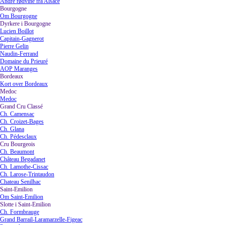
Andre rødvine fra Alsace
Bourgogne
▼
Om Bourgogne
Dyrkere i Bourgogne
▼
Lucien Boillot
Capitain-Gagnerot
Pierre Gelin
Naudin-Ferrand
Domaine du Prieuré
AOP Maranges
Bordeaux
▼
Kort over Bordeaux
Medoc
▼
Medoc
Grand Cru Classé
▼
Ch. Camensac
Ch. Croizet-Bages
Ch. Glana
Ch. Pédesclaux
Cru Bourgeois
▼
Ch. Beaumont
Château Begadanet
Ch. Lamothe-Cissac
Ch. Larose-Trintaudon
Chateau Senilhac
Saint-Emilion
▼
Om Saint-Emilion
Slotte i Saint-Emilion
▼
Ch. Formbrauge
Grand Barrail-Laramarzelle-Figeac