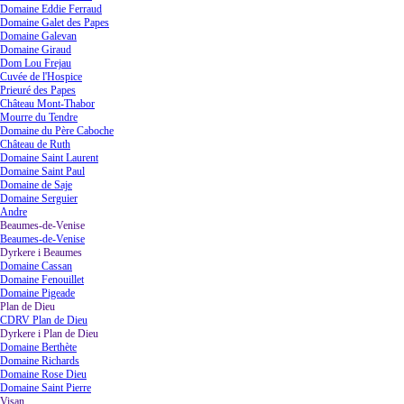
Domaine Eddie Ferraud
Domaine Galet des Papes
Domaine Galevan
Domaine Giraud
Dom Lou Frejau
Cuvée de l'Hospice
Prieuré des Papes
Château Mont-Thabor
Mourre du Tendre
Domaine du Père Caboche
Château de Ruth
Domaine Saint Laurent
Domaine Saint Paul
Domaine de Saje
Domaine Serguier
Andre
Beaumes-de-Venise
▼
Beaumes-de-Venise
Dyrkere i Beaumes
▼
Domaine Cassan
Domaine Fenouillet
Domaine Pigeade
Plan de Dieu
▼
CDRV Plan de Dieu
Dyrkere i Plan de Dieu
▼
Domaine Berthète
Domaine Richards
Domaine Rose Dieu
Domaine Saint Pierre
Visan
▼