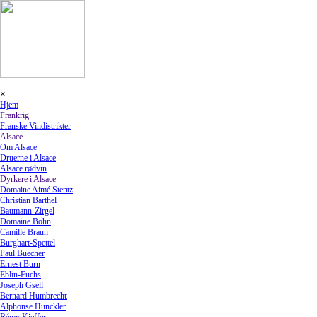
Gå til indhold
Spring menu
×
Hjem
Frankrig
▼
Franske Vindistrikter
Alsace
▼
Om Alsace
Druerne i Alsace
Alsace rødvin
Dyrkere i Alsace
▼
Domaine Aimé Stentz
Christian Barthel
Baumann-Zirgel
Domaine Bohn
Camille Braun
Burghart-Spettel
Paul Buecher
Ernest Burn
Eblin-Fuchs
Joseph Gsell
Bernard Humbrecht
Alphonse Hunckler