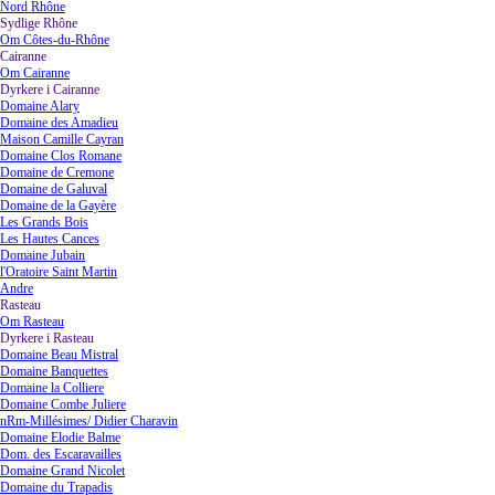
Nord Rhône
Sydlige Rhône
▼
Om Côtes-du-Rhône
Cairanne
▼
Om Cairanne
Dyrkere i Cairanne
▼
Domaine Alary
Domaine des Amadieu
Maison Camille Cayran
Domaine Clos Romane
Domaine de Cremone
Domaine de Galuval
Domaine de la Gayère
Les Grands Bois
Les Hautes Cances
Domaine Jubain
l'Oratoire Saint Martin
Andre
Rasteau
▼
Om Rasteau
Dyrkere i Rasteau
▼
Domaine Beau Mistral
Domaine Banquettes
Domaine la Colliere
Domaine Combe Juliere
nRm-Millésimes/ Didier Charavin
Domaine Elodie Balme
Dom. des Escaravailles
Domaine Grand Nicolet
Domaine du Trapadis