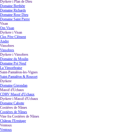
Dyrkere i Plan de Dieu
▼
Domaine Berthète
Domaine Richards
Domaine Rose Dieu
Domaine Saint Pierre
Visan
▼
Om Visan
Dyrkere i Visan
▼
Clos Père Clément
Andre
Vinsobres
▼
Vinsobres
Dyrkere i Vinsobres
▼
Domaine du Moulin
Domaine Pré Neuf
La Vinsorbraise
Saint-Pantaléon-les-Vignes
▼
Saint-Pantaléon & Rousset
Dyrkere
▼
Domaine Gigondan
Massif d'Uchaux
▼
CDRV Massif d'Uchaux
Dyrkere i Massif d'Uchaux
▼
Domaine Cabotte
Costières de Nîmes
▼
Costières de Nîmes
Vine fra Costières de Nîmes
▼
Château l'Ermitage
Ventoux
▼
Ventoux