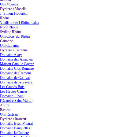
Om Moselle
Dyrkere i Moselle
▼
J. Simon-Hollerich
Rhône
▼
Vindistrikter i Rhône-dalen
Nord Rhône
Sydlige Rhône
▼
Om Côtes-du-Rhône
Cairanne
▼
Om Cairanne
Dyrkere i Cairanne
▼
Domaine Alary
Domaine des Amadieu
Maison Camille Cayran
Domaine Clos Romane
Domaine de Cremone
Domaine de Galuval
Domaine de la Gayère
Les Grands Bois
Les Hautes Cances
Domaine Jubain
l'Oratoire Saint Martin
Andre
Rasteau
▼
Om Rasteau
Dyrkere i Rasteau
▼
Domaine Beau Mistral
Domaine Banquettes
Domaine la Colliere