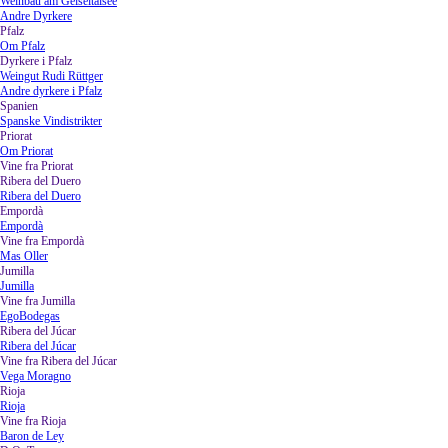
Weinbau am Geiseltalsee
Andre Dyrkere
Pfalz
▼
Om Pfalz
Dyrkere i Pfalz
▼
Weingut Rudi Rüttger
Andre dyrkere i Pfalz
Spanien
▼
Spanske Vindistrikter
Priorat
▼
Om Priorat
Vine fra Priorat
Ribera del Duero
▼
Ribera del Duero
Empordà
▼
Empordà
Vine fra Empordà
▼
Mas Oller
Jumilla
▼
Jumilla
Vine fra Jumilla
▼
EgoBodegas
Ribera del Júcar
▼
Ribera del Júcar
Vine fra Ribera del Júcar
▼
Vega Moragno
Rioja
▼
Rioja
Vine fra Rioja
▼
Baron de Ley