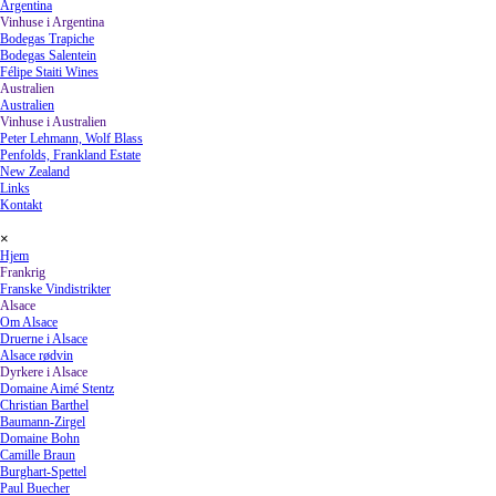
Argentina
Vinhuse i Argentina
▼
Bodegas Trapiche
Bodegas Salentein
Félipe Staiti Wines
Australien
▼
Australien
Vinhuse i Australien
▼
Peter Lehmann, Wolf Blass
Penfolds, Frankland Estate
New Zealand
Links
Kontakt
Spring menu
×
Hjem
Frankrig
▼
Franske Vindistrikter
Alsace
▼
Om Alsace
Druerne i Alsace
Alsace rødvin
Dyrkere i Alsace
▼
Domaine Aimé Stentz
Christian Barthel
Baumann-Zirgel
Domaine Bohn
Camille Braun
Burghart-Spettel
Paul Buecher