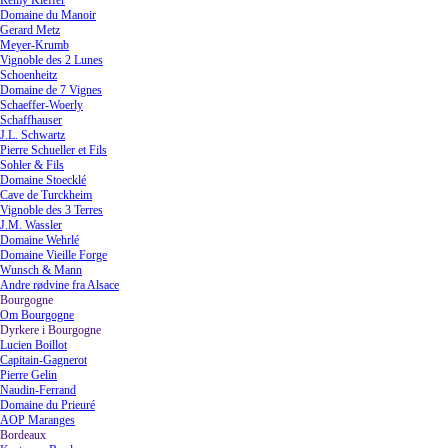
Rémy Kieffer
Domaine du Manoir
Gerard Metz
Meyer-Krumb
Vignoble des 2 Lunes
Schoenheitz
Domaine de 7 Vignes
Schaeffer-Woerly
Schaffhauser
J.L. Schwartz
Pierre Schueller et Fils
Sohler & Fils
Domaine Stoecklé
Cave de Turckheim
Vignoble des 3 Terres
J.M. Wassler
Domaine Wehrlé
Domaine Vieille Forge
Wunsch & Mann
Andre rødvine fra Alsace
Bourgogne
▼
Om Bourgogne
Dyrkere i Bourgogne
▼
Lucien Boillot
Capitain-Gagnerot
Pierre Gelin
Naudin-Ferrand
Domaine du Prieuré
AOP Maranges
Bordeaux
▼