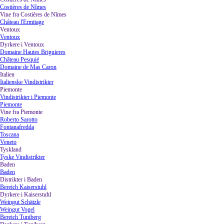
Costières de Nîmes
Vine fra Costières de Nîmes
▼
Château l'Ermitage
Ventoux
▼
Ventoux
Dyrkere i Ventoux
▼
Domaine Hautes Briguieres
Château Pesquié
Domaine de Mas Caron
Italien
▼
Italienske Vindistrikter
Piemonte
▼
Vindistrikter i Piemonte
Piemonte
Vine fra Piemonte
▼
Roberto Sarotto
Fontanafredda
Toscana
Veneto
Tyskland
▼
Tyske Vindistrikter
Baden
▼
Baden
Distrikter i Baden
▼
Bereich Kaiserstuhl
Dyrkere i Kaiserstuhl
▼
Weingut Schätzle
Weingut Vogel
Bereich Tuniberg