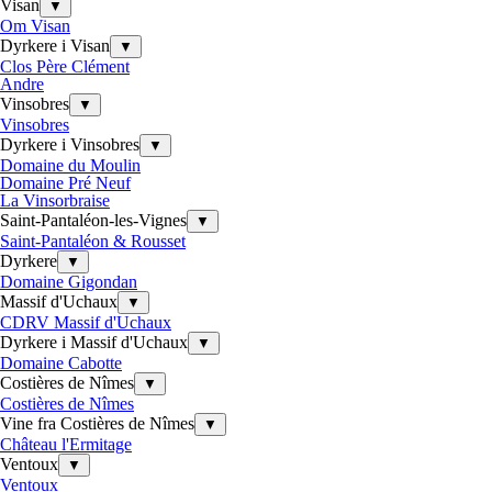
Visan
▼
Om Visan
Dyrkere i Visan
▼
Clos Père Clément
Andre
Vinsobres
▼
Vinsobres
Dyrkere i Vinsobres
▼
Domaine du Moulin
Domaine Pré Neuf
La Vinsorbraise
Saint-Pantaléon-les-Vignes
▼
Saint-Pantaléon & Rousset
Dyrkere
▼
Domaine Gigondan
Massif d'Uchaux
▼
CDRV Massif d'Uchaux
Dyrkere i Massif d'Uchaux
▼
Domaine Cabotte
Costières de Nîmes
▼
Costières de Nîmes
Vine fra Costières de Nîmes
▼
Château l'Ermitage
Ventoux
▼
Ventoux