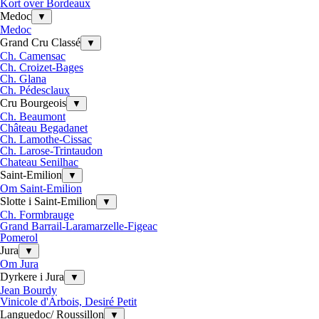
Kort over Bordeaux
Medoc
▼
Medoc
Grand Cru Classé
▼
Ch. Camensac
Ch. Croizet-Bages
Ch. Glana
Ch. Pédesclaux
Cru Bourgeois
▼
Ch. Beaumont
Château Begadanet
Ch. Lamothe-Cissac
Ch. Larose-Trintaudon
Chateau Senilhac
Saint-Emilion
▼
Om Saint-Emilion
Slotte i Saint-Emilion
▼
Ch. Formbrauge
Grand Barrail-Laramarzelle-Figeac
Pomerol
Jura
▼
Om Jura
Dyrkere i Jura
▼
Jean Bourdy
Vinicole d'Arbois, Desiré Petit
Languedoc/ Roussillon
▼