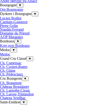
Andre rødvine fra Alsace
Bourgogne
▼
Om Bourgogne
Dyrkere i Bourgogne
▼
Lucien Boillot
Capitain-Gagnerot
Pierre Gelin
Naudin-Ferrand
Domaine du Prieuré
AOP Maranges
Bordeaux
▼
Kort over Bordeaux
Medoc
▼
Medoc
Grand Cru Classé
▼
Ch. Camensac
Ch. Croizet-Bages
Ch. Glana
Ch. Pédesclaux
Cru Bourgeois
▼
Ch. Beaumont
Château Begadanet
Ch. Lamothe-Cissac
Ch. Larose-Trintaudon
Chateau Senilhac
Saint-Emilion
▼