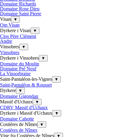
Domaine Richards
Domaine Rose Dieu
Domaine Saint Pierre
Visan
▼
Om Visan
Dyrkere i Visan
▼
Clos Père Clément
Andre
Vinsobres
▼
Vinsobres
Dyrkere i Vinsobres
▼
Domaine du Moulin
Domaine Pré Neuf
La Vinsorbraise
Saint-Pantaléon-les-Vignes
▼
Saint-Pantaléon & Rousset
Dyrkere
▼
Domaine Gigondan
Massif d'Uchaux
▼
CDRV Massif d'Uchaux
Dyrkere i Massif d'Uchaux
▼
Domaine Cabotte
Costières de Nîmes
▼
Costières de Nîmes
Vine fra Costières de Nîmes
▼