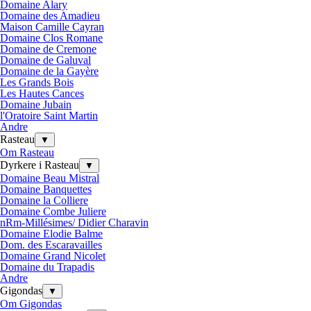
Domaine Alary
Domaine des Amadieu
Maison Camille Cayran
Domaine Clos Romane
Domaine de Cremone
Domaine de Galuval
Domaine de la Gayère
Les Grands Bois
Les Hautes Cances
Domaine Jubain
l'Oratoire Saint Martin
Andre
Rasteau
▼
Om Rasteau
Dyrkere i Rasteau
▼
Domaine Beau Mistral
Domaine Banquettes
Domaine la Colliere
Domaine Combe Juliere
nRm-Millésimes/ Didier Charavin
Domaine Elodie Balme
Dom. des Escaravailles
Domaine Grand Nicolet
Domaine du Trapadis
Andre
Gigondas
▼
Om Gigondas