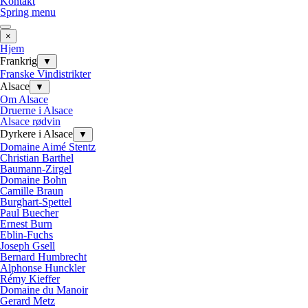
Kontakt
Spring menu
×
Hjem
Frankrig
▼
Franske Vindistrikter
Alsace
▼
Om Alsace
Druerne i Alsace
Alsace rødvin
Dyrkere i Alsace
▼
Domaine Aimé Stentz
Christian Barthel
Baumann-Zirgel
Domaine Bohn
Camille Braun
Burghart-Spettel
Paul Buecher
Ernest Burn
Eblin-Fuchs
Joseph Gsell
Bernard Humbrecht
Alphonse Hunckler
Rémy Kieffer
Domaine du Manoir
Gerard Metz