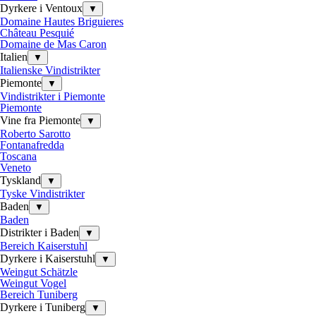
Dyrkere i Ventoux
▼
Domaine Hautes Briguieres
Château Pesquié
Domaine de Mas Caron
Italien
▼
Italienske Vindistrikter
Piemonte
▼
Vindistrikter i Piemonte
Piemonte
Vine fra Piemonte
▼
Roberto Sarotto
Fontanafredda
Toscana
Veneto
Tyskland
▼
Tyske Vindistrikter
Baden
▼
Baden
Distrikter i Baden
▼
Bereich Kaiserstuhl
Dyrkere i Kaiserstuhl
▼
Weingut Schätzle
Weingut Vogel
Bereich Tuniberg
Dyrkere i Tuniberg
▼