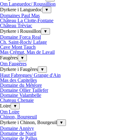
Om Languedoc/ Roussillion
Dyrkere i Languedoc
▼
Domaines Paul Mas
Château La Clotte-Fontane
Château Trèviac
Dyrkere i Roussillon
▼
Domaine Forca Real
Ch. Saint-Roch/ Lafage
Cave Mont Tauch
Mas Crémat, Mas de Lavail
Faugères
▼
Om Faugères
Dyrkere i Faugères
▼
Haut Fabregues/ Grange d'Ain
Mas des Capitelles
Domaine du Météore
Domaine Ollier Taillefer
Domaine Valambelle
Chateau Chenaie
Loire
▼
Om Loire
Chinon, Bourgeuil
Dyrkere i Chinon, Bourgeuil
▼
Domaine Annivy
Domaine de Nueil
Domaine de Pallus