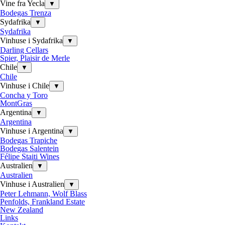
Vine fra Yecla
▼
Bodegas Trenza
Sydafrika
▼
Sydafrika
Vinhuse i Sydafrika
▼
Darling Cellars
Spier, Plaisir de Merle
Chile
▼
Chile
Vinhuse i Chile
▼
Concha y Toro
MontGras
Argentina
▼
Argentina
Vinhuse i Argentina
▼
Bodegas Trapiche
Bodegas Salentein
Félipe Staiti Wines
Australien
▼
Australien
Vinhuse i Australien
▼
Peter Lehmann, Wolf Blass
Penfolds, Frankland Estate
New Zealand
Links