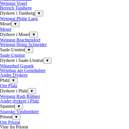
Weingut Vogel
Bereich Tuniberg
Dyrkere i Tuniberg
▼
Weingut Philip Lang
Mosel
▼
Mosel
Dyrkere i Mosel
▼
Weingut Brachtendorf
Weingut Heinz Schneider
Saale-Unstrut
▼
Saale-Unstrut
Dyrkere i Saale-Unstrut
▼
Winzerhof Gussek
Weinbau am Geiseltalsee
Andre Dyrkere
Pfalz
▼
Om Pfalz
Dyrkere i Pfalz
▼
Weingut Rudi Rüttger
Andre dyrkere i Pfalz
Spanien
▼
Spanske Vindistrikter
Priorat
▼
Om Priorat
Vine fra Priorat