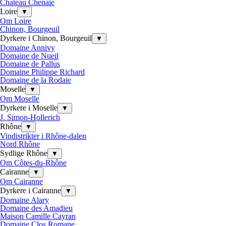
Chateau Chenaie
Loire
▼
Om Loire
Chinon, Bourgeuil
Dyrkere i Chinon, Bourgeuil
▼
Domaine Annivy
Domaine de Nueil
Domaine de Pallus
Domaine Philippe Richard
Domaine de la Rodaie
Moselle
▼
Om Moselle
Dyrkere i Moselle
▼
J. Simon-Hollerich
Rhône
▼
Vindistrikter i Rhône-dalen
Nord Rhône
Sydlige Rhône
▼
Om Côtes-du-Rhône
Cairanne
▼
Om Cairanne
Dyrkere i Cairanne
▼
Domaine Alary
Domaine des Amadieu
Maison Camille Cayran
Domaine Clos Romane