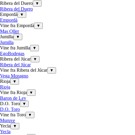
Ribera del Duero
▼
Ribera del Duero
Empordà
▼
Empordà
Vine fra Empordà
▼
Mas Oller
Jumilla
▼
Jumilla
Vine fra Jumilla
▼
EgoBodegas
Ribera del Júcar
▼
Ribera del Júcar
Vine fra Ribera del Júcar
▼
Vega Moragno
Rioja
▼
Rioja
Vine fra Rioja
▼
Baron de Ley
D.O. Toro
▼
D.O. Toro
Vine fra Toro
▼
Muruve
Yecla
▼
Yecla