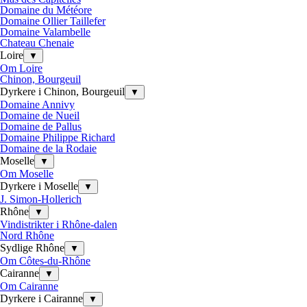
Domaine du Météore
Domaine Ollier Taillefer
Domaine Valambelle
Chateau Chenaie
Loire
▼
Om Loire
Chinon, Bourgeuil
Dyrkere i Chinon, Bourgeuil
▼
Domaine Annivy
Domaine de Nueil
Domaine de Pallus
Domaine Philippe Richard
Domaine de la Rodaie
Moselle
▼
Om Moselle
Dyrkere i Moselle
▼
J. Simon-Hollerich
Rhône
▼
Vindistrikter i Rhône-dalen
Nord Rhône
Sydlige Rhône
▼
Om Côtes-du-Rhône
Cairanne
▼
Om Cairanne
Dyrkere i Cairanne
▼