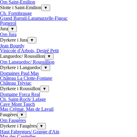
Om Saint-Emilion
Slotte i Saint-Emilion
▼
Ch. Formbrauge
Grand Barrail-Laramarzelle-Figeac
Pomerol
Jura
▼
Om Jura
Dyrkere i Jura
▼
Jean Bourdy
Vinicole d'Arbois, Desiré Petit
Languedoc/ Roussillon
▼
Om Languedoc/ Roussillion
Dyrkere i Languedoc
▼
Domaines Paul Mas
Château La Clotte-Fontane
Château Trèviac
Dyrkere i Roussillon
▼
Domaine Forca Real
Ch. Saint-Roch/ Lafage
Cave Mont Tauch
Mas Crémat, Mas de Lavail
Faugères
▼
Om Faugères
Dyrkere i Faugères
▼
Haut Fabregues/ Grange d'Ain
Mas des Capitelles