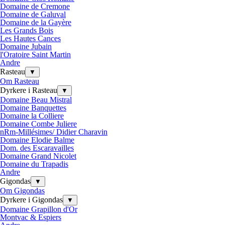
Domaine de Cremone
Domaine de Galuval
Domaine de la Gayère
Les Grands Bois
Les Hautes Cances
Domaine Jubain
l'Oratoire Saint Martin
Andre
Rasteau
▼
Om Rasteau
Dyrkere i Rasteau
▼
Domaine Beau Mistral
Domaine Banquettes
Domaine la Colliere
Domaine Combe Juliere
nRm-Millésimes/ Didier Charavin
Domaine Elodie Balme
Dom. des Escaravailles
Domaine Grand Nicolet
Domaine du Trapadis
Andre
Gigondas
▼
Om Gigondas
Dyrkere i Gigondas
▼
Domaine Grapillon d'Or
Montvac & Espiers