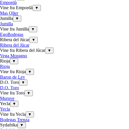
Empordà
Vine fra Empordà
▼
Mas Oller
Jumilla
▼
Jumilla
Vine fra Jumilla
▼
EgoBodegas
Ribera del Júcar
▼
Ribera del Júcar
Vine fra Ribera del Júcar
▼
Vega Moragno
Rioja
▼
Rioja
Vine fra Rioja
▼
Baron de Ley
D.O. Toro
▼
D.O. Toro
Vine fra Toro
▼
Muruve
Yecla
▼
Yecla
Vine fra Yecla
▼
Bodegas Trenza
Sydafrika
▼