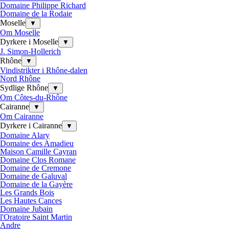
Domaine Philippe Richard
Domaine de la Rodaie
Moselle
▼
Om Moselle
Dyrkere i Moselle
▼
J. Simon-Hollerich
Rhône
▼
Vindistrikter i Rhône-dalen
Nord Rhône
Sydlige Rhône
▼
Om Côtes-du-Rhône
Cairanne
▼
Om Cairanne
Dyrkere i Cairanne
▼
Domaine Alary
Domaine des Amadieu
Maison Camille Cayran
Domaine Clos Romane
Domaine de Cremone
Domaine de Galuval
Domaine de la Gayère
Les Grands Bois
Les Hautes Cances
Domaine Jubain
l'Oratoire Saint Martin
Andre