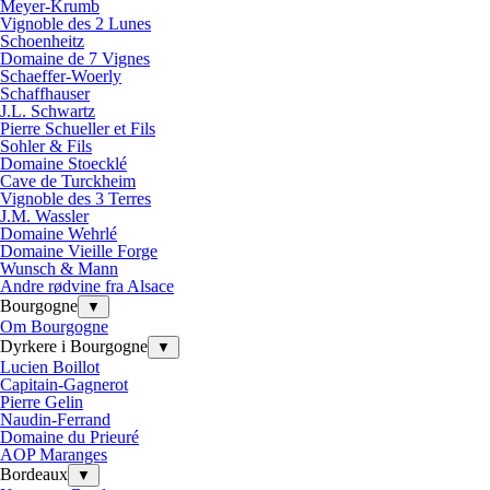
Meyer-Krumb
Vignoble des 2 Lunes
Schoenheitz
Domaine de 7 Vignes
Schaeffer-Woerly
Schaffhauser
J.L. Schwartz
Pierre Schueller et Fils
Sohler & Fils
Domaine Stoecklé
Cave de Turckheim
Vignoble des 3 Terres
J.M. Wassler
Domaine Wehrlé
Domaine Vieille Forge
Wunsch & Mann
Andre rødvine fra Alsace
Bourgogne
▼
Om Bourgogne
Dyrkere i Bourgogne
▼
Lucien Boillot
Capitain-Gagnerot
Pierre Gelin
Naudin-Ferrand
Domaine du Prieuré
AOP Maranges
Bordeaux
▼