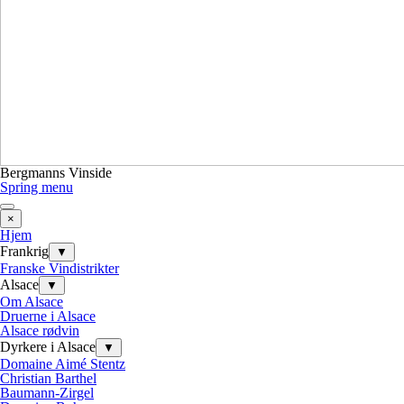
Bergmanns Vinside
Spring menu
×
Hjem
Frankrig
▼
Franske Vindistrikter
Alsace
▼
Om Alsace
Druerne i Alsace
Alsace rødvin
Dyrkere i Alsace
▼
Domaine Aimé Stentz
Christian Barthel
Baumann-Zirgel