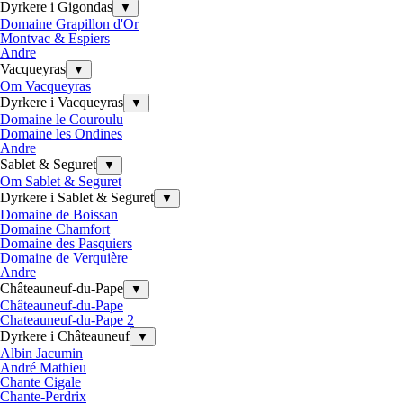
Dyrkere i Gigondas
▼
Domaine Grapillon d'Or
Montvac & Espiers
Andre
Vacqueyras
▼
Om Vacqueyras
Dyrkere i Vacqueyras
▼
Domaine le Couroulu
Domaine les Ondines
Andre
Sablet & Seguret
▼
Om Sablet & Seguret
Dyrkere i Sablet & Seguret
▼
Domaine de Boissan
Domaine Chamfort
Domaine des Pasquiers
Domaine de Verquière
Andre
Châteauneuf-du-Pape
▼
Châteauneuf-du-Pape
Chateauneuf-du-Pape 2
Dyrkere i Châteauneuf
▼
Albin Jacumin
André Mathieu
Chante Cigale
Chante-Perdrix