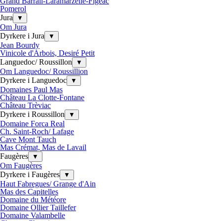
Grand Barrail-Laramarzelle-Figeac
Pomerol
Jura
▼
Om Jura
Dyrkere i Jura
▼
Jean Bourdy
Vinicole d'Arbois, Desiré Petit
Languedoc/ Roussillon
▼
Om Languedoc/ Roussillion
Dyrkere i Languedoc
▼
Domaines Paul Mas
Château La Clotte-Fontane
Château Trèviac
Dyrkere i Roussillon
▼
Domaine Forca Real
Ch. Saint-Roch/ Lafage
Cave Mont Tauch
Mas Crémat, Mas de Lavail
Faugères
▼
Om Faugères
Dyrkere i Faugères
▼
Haut Fabregues/ Grange d'Ain
Mas des Capitelles
Domaine du Météore
Domaine Ollier Taillefer
Domaine Valambelle