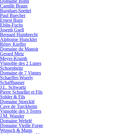
Domaine Bohn
Camille Braun
Burghart-Spettel
Paul Buecher
Ernest Burn
Eblin-Fuchs
Joseph Gsell
Bernard Humbrecht
Alphonse Hunckler
Rémy Kieffer
Domaine du Manoir
Gerard Metz
Meyer-Krumb
Vignoble des 2 Lunes
Schoenheitz
Domaine de 7 Vignes
Schaeffer-Woerly
Schaffhauser
J.L. Schwartz
Pierre Schueller et Fils
Sohler & Fils
Domaine Stoecklé
Cave de Turckheim
Vignoble des 3 Terres
J.M. Wassler
Domaine Wehrlé
Domaine Vieille Forge
Wunsch & Mann