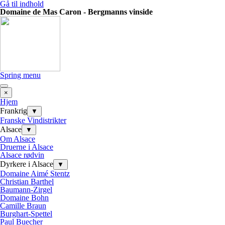
Gå til indhold
Domaine de Mas Caron - Bergmanns vinside
Spring menu
×
Hjem
Frankrig
▼
Franske Vindistrikter
Alsace
▼
Om Alsace
Druerne i Alsace
Alsace rødvin
Dyrkere i Alsace
▼
Domaine Aimé Stentz
Christian Barthel
Baumann-Zirgel
Domaine Bohn
Camille Braun
Burghart-Spettel
Paul Buecher