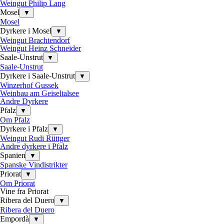
Weingut Philip Lang
Mosel
▼
Mosel
Dyrkere i Mosel
▼
Weingut Brachtendorf
Weingut Heinz Schneider
Saale-Unstrut
▼
Saale-Unstrut
Dyrkere i Saale-Unstrut
▼
Winzerhof Gussek
Weinbau am Geiseltalsee
Andre Dyrkere
Pfalz
▼
Om Pfalz
Dyrkere i Pfalz
▼
Weingut Rudi Rüttger
Andre dyrkere i Pfalz
Spanien
▼
Spanske Vindistrikter
Priorat
▼
Om Priorat
Vine fra Priorat
Ribera del Duero
▼
Ribera del Duero
Empordà
▼