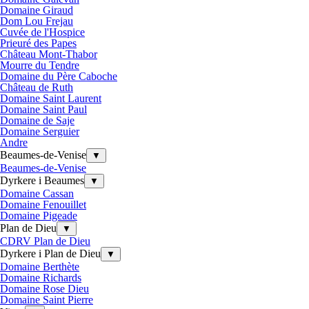
Domaine Giraud
Dom Lou Frejau
Cuvée de l'Hospice
Prieuré des Papes
Château Mont-Thabor
Mourre du Tendre
Domaine du Père Caboche
Château de Ruth
Domaine Saint Laurent
Domaine Saint Paul
Domaine de Saje
Domaine Serguier
Andre
Beaumes-de-Venise
▼
Beaumes-de-Venise
Dyrkere i Beaumes
▼
Domaine Cassan
Domaine Fenouillet
Domaine Pigeade
Plan de Dieu
▼
CDRV Plan de Dieu
Dyrkere i Plan de Dieu
▼
Domaine Berthète
Domaine Richards
Domaine Rose Dieu
Domaine Saint Pierre