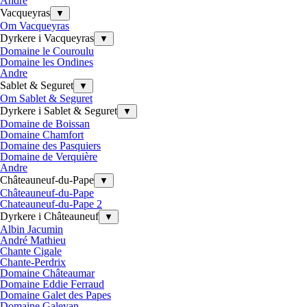
Andre
Vacqueyras
▼
Om Vacqueyras
Dyrkere i Vacqueyras
▼
Domaine le Couroulu
Domaine les Ondines
Andre
Sablet & Seguret
▼
Om Sablet & Seguret
Dyrkere i Sablet & Seguret
▼
Domaine de Boissan
Domaine Chamfort
Domaine des Pasquiers
Domaine de Verquière
Andre
Châteauneuf-du-Pape
▼
Châteauneuf-du-Pape
Chateauneuf-du-Pape 2
Dyrkere i Châteauneuf
▼
Albin Jacumin
André Mathieu
Chante Cigale
Chante-Perdrix
Domaine Châteaumar
Domaine Eddie Ferraud
Domaine Galet des Papes
Domaine Galevan