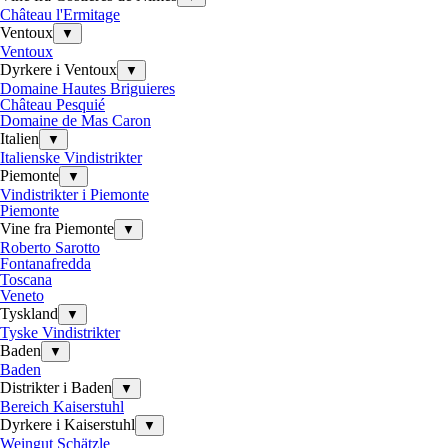
Château l'Ermitage
Ventoux
▼
Ventoux
Dyrkere i Ventoux
▼
Domaine Hautes Briguieres
Château Pesquié
Domaine de Mas Caron
Italien
▼
Italienske Vindistrikter
Piemonte
▼
Vindistrikter i Piemonte
Piemonte
Vine fra Piemonte
▼
Roberto Sarotto
Fontanafredda
Toscana
Veneto
Tyskland
▼
Tyske Vindistrikter
Baden
▼
Baden
Distrikter i Baden
▼
Bereich Kaiserstuhl
Dyrkere i Kaiserstuhl
▼
Weingut Schätzle