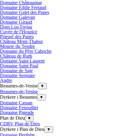
Domaine Châteaumar
Domaine Eddie Ferraud
Domaine Galet des Papes
Domaine Galevan
Domaine Giraud
Dom Lou Frejau
Cuvée de l'Hospice
Prieuré des Papes
Château Mont-Thabor
Mourre du Tendre
Domaine du Père Caboche
Château de Ruth
Domaine Saint Laurent
Domaine Saint Paul
Domaine de Saje
Domaine Serguier
Andre
Beaumes-de-Venise
▼
Beaumes-de-Venise
Dyrkere i Beaumes
▼
Domaine Cassan
Domaine Fenouillet
Domaine Pigeade
Plan de Dieu
▼
CDRV Plan de Dieu
Dyrkere i Plan de Dieu
▼
Domaine Berthète