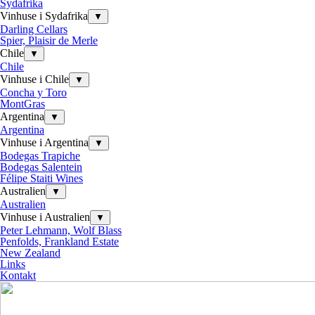
Sydafrika
Vinhuse i Sydafrika
▼
Darling Cellars
Spier, Plaisir de Merle
Chile
▼
Chile
Vinhuse i Chile
▼
Concha y Toro
MontGras
Argentina
▼
Argentina
Vinhuse i Argentina
▼
Bodegas Trapiche
Bodegas Salentein
Félipe Staiti Wines
Australien
▼
Australien
Vinhuse i Australien
▼
Peter Lehmann, Wolf Blass
Penfolds, Frankland Estate
New Zealand
Links
Kontakt