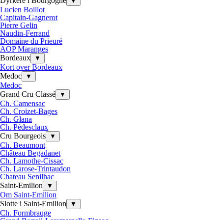
Dyrkere i Bourgogne
▼
Lucien Boillot
Capitain-Gagnerot
Pierre Gelin
Naudin-Ferrand
Domaine du Prieuré
AOP Maranges
Bordeaux
▼
Kort over Bordeaux
Medoc
▼
Medoc
Grand Cru Classé
▼
Ch. Camensac
Ch. Croizet-Bages
Ch. Glana
Ch. Pédesclaux
Cru Bourgeois
▼
Ch. Beaumont
Château Begadanet
Ch. Lamothe-Cissac
Ch. Larose-Trintaudon
Chateau Senilhac
Saint-Emilion
▼
Om Saint-Emilion
Slotte i Saint-Emilion
▼
Ch. Formbrauge