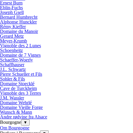
Ernest Burn
Eblin-Fuchs
Joseph Gsell
Bernard Humbrecht
Alphonse Hunckler
Rémy Kieffer
Domaine du Manoir
Gerard Metz
Meyer-Krumb
Vignoble des 2 Lunes
Schoenheitz
Domaine de 7 Vignes
Schaeffer-Woerly
Schaffhauser
J.L. Schwartz
Pierre Schueller et Fils
Sohler & Fils
Domaine Stoecklé
Cave de Turckheim
Vignoble des 3 Terres
J.M. Wassler
Domaine Wehrlé
Domaine Vieille Forge
Wunsch & Mann
Andre rødvine fra Alsace
Bourgogne
▼
Om Bourgogne