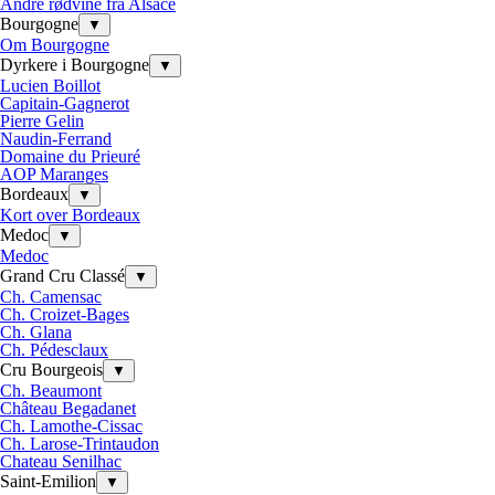
Andre rødvine fra Alsace
Bourgogne
▼
Om Bourgogne
Dyrkere i Bourgogne
▼
Lucien Boillot
Capitain-Gagnerot
Pierre Gelin
Naudin-Ferrand
Domaine du Prieuré
AOP Maranges
Bordeaux
▼
Kort over Bordeaux
Medoc
▼
Medoc
Grand Cru Classé
▼
Ch. Camensac
Ch. Croizet-Bages
Ch. Glana
Ch. Pédesclaux
Cru Bourgeois
▼
Ch. Beaumont
Château Begadanet
Ch. Lamothe-Cissac
Ch. Larose-Trintaudon
Chateau Senilhac
Saint-Emilion
▼