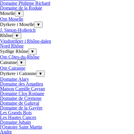
Domaine Philippe Richard
Domaine de la Rodaie
Moselle
▼
Om Moselle
Dyrkere i Moselle
▼
J. Simon-Hollerich
Rhône
▼
Vindistrikter i Rhône-dalen
Nord Rhône
Sydlige Rhône
▼
Om Côtes-du-Rhône
Cairanne
▼
Om Cairanne
Dyrkere i Cairanne
▼
Domaine Alary
Domaine des Amadieu
Maison Camille Cayran
Domaine Clos Romane
Domaine de Cremone
Domaine de Galuval
Domaine de la Gayère
Les Grands Bois
Les Hautes Cances
Domaine Jubain
l'Oratoire Saint Martin
Andre