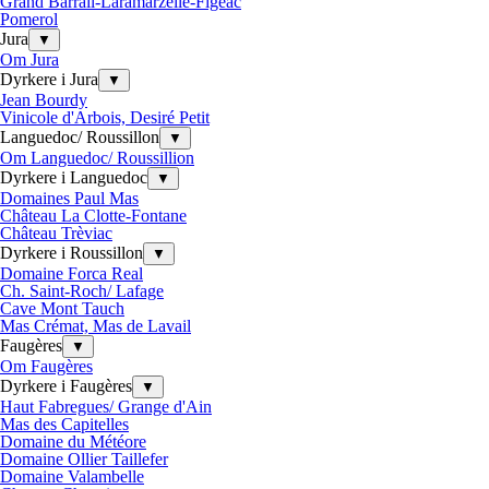
Grand Barrail-Laramarzelle-Figeac
Pomerol
Jura
▼
Om Jura
Dyrkere i Jura
▼
Jean Bourdy
Vinicole d'Arbois, Desiré Petit
Languedoc/ Roussillon
▼
Om Languedoc/ Roussillion
Dyrkere i Languedoc
▼
Domaines Paul Mas
Château La Clotte-Fontane
Château Trèviac
Dyrkere i Roussillon
▼
Domaine Forca Real
Ch. Saint-Roch/ Lafage
Cave Mont Tauch
Mas Crémat, Mas de Lavail
Faugères
▼
Om Faugères
Dyrkere i Faugères
▼
Haut Fabregues/ Grange d'Ain
Mas des Capitelles
Domaine du Météore
Domaine Ollier Taillefer
Domaine Valambelle