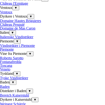
Château l'Ermitage
Ventoux
▼
Ventoux
Dyrkere i Ventoux
▼
Domaine Hautes Briguieres
Château Pesquié
Domaine de Mas Caron
Italien
▼
Italienske Vindistrikter
Piemonte
▼
Vindistrikter i Piemonte
Piemonte
Vine fra Piemonte
▼
Roberto Sarotto
Fontanafredda
Toscana
Veneto
Tyskland
▼
Tyske Vindistrikter
Baden
▼
Baden
Distrikter i Baden
▼
Bereich Kaiserstuhl
Dyrkere i Kaiserstuhl
▼
Weingut Schätzle