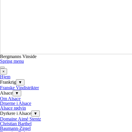
Bergmanns Vinside
Spring menu
×
Hjem
Frankrig
▼
Franske Vindistrikter
Alsace
▼
Om Alsace
Druerne i Alsace
Alsace rødvin
Dyrkere i Alsace
▼
Domaine Aimé Stentz
Christian Barthel
Baumann-Zirgel