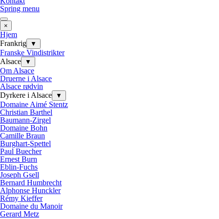
Kontakt
Spring menu
×
Hjem
Frankrig
▼
Franske Vindistrikter
Alsace
▼
Om Alsace
Druerne i Alsace
Alsace rødvin
Dyrkere i Alsace
▼
Domaine Aimé Stentz
Christian Barthel
Baumann-Zirgel
Domaine Bohn
Camille Braun
Burghart-Spettel
Paul Buecher
Ernest Burn
Eblin-Fuchs
Joseph Gsell
Bernard Humbrecht
Alphonse Hunckler
Rémy Kieffer
Domaine du Manoir
Gerard Metz