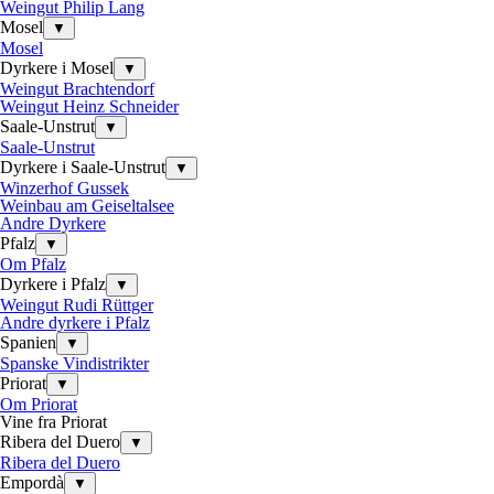
Weingut Philip Lang
Mosel
▼
Mosel
Dyrkere i Mosel
▼
Weingut Brachtendorf
Weingut Heinz Schneider
Saale-Unstrut
▼
Saale-Unstrut
Dyrkere i Saale-Unstrut
▼
Winzerhof Gussek
Weinbau am Geiseltalsee
Andre Dyrkere
Pfalz
▼
Om Pfalz
Dyrkere i Pfalz
▼
Weingut Rudi Rüttger
Andre dyrkere i Pfalz
Spanien
▼
Spanske Vindistrikter
Priorat
▼
Om Priorat
Vine fra Priorat
Ribera del Duero
▼
Ribera del Duero
Empordà
▼