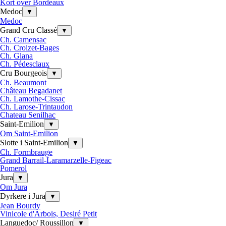
Kort over Bordeaux
Medoc
▼
Medoc
Grand Cru Classé
▼
Ch. Camensac
Ch. Croizet-Bages
Ch. Glana
Ch. Pédesclaux
Cru Bourgeois
▼
Ch. Beaumont
Château Begadanet
Ch. Lamothe-Cissac
Ch. Larose-Trintaudon
Chateau Senilhac
Saint-Emilion
▼
Om Saint-Emilion
Slotte i Saint-Emilion
▼
Ch. Formbrauge
Grand Barrail-Laramarzelle-Figeac
Pomerol
Jura
▼
Om Jura
Dyrkere i Jura
▼
Jean Bourdy
Vinicole d'Arbois, Desiré Petit
Languedoc/ Roussillon
▼