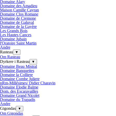
Domaine Alary
Domaine des Amadieu
Maison Camille Cayran
Domaine Clos Romane
Domaine de Cremone
Domaine de Galuval
Domaine de la Gayère
Les Grands Bois
Les Hautes Cances
Domaine Jubain
l'Oratoire Saint Martin
Andre
Rasteau
▼
Om Rasteau
Dyrkere i Rasteau
▼
Domaine Beau Mistral
Domaine Banquettes
Domaine la Colliere
Domaine Combe Juliere
nRm-Millésimes/ Didier Charavin
Domaine Elodie Balme
Dom. des Escaravailles
Domaine Grand Nicolet
Domaine du Trapadis
Andre
Gigondas
▼
Om Gigondas