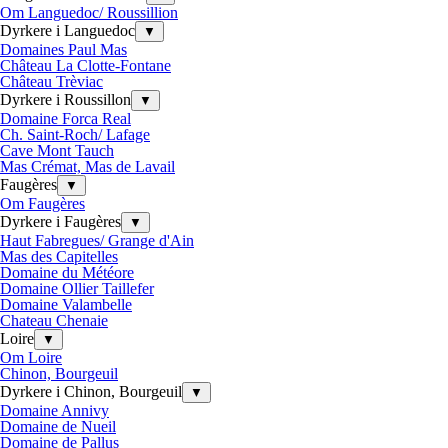
Om Languedoc/ Roussillion
Dyrkere i Languedoc
▼
Domaines Paul Mas
Château La Clotte-Fontane
Château Trèviac
Dyrkere i Roussillon
▼
Domaine Forca Real
Ch. Saint-Roch/ Lafage
Cave Mont Tauch
Mas Crémat, Mas de Lavail
Faugères
▼
Om Faugères
Dyrkere i Faugères
▼
Haut Fabregues/ Grange d'Ain
Mas des Capitelles
Domaine du Météore
Domaine Ollier Taillefer
Domaine Valambelle
Chateau Chenaie
Loire
▼
Om Loire
Chinon, Bourgeuil
Dyrkere i Chinon, Bourgeuil
▼
Domaine Annivy
Domaine de Nueil
Domaine de Pallus