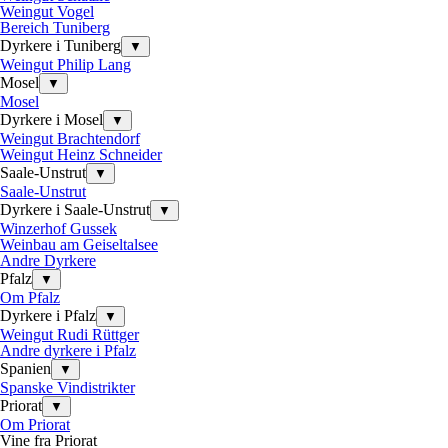
Weingut Vogel
Bereich Tuniberg
Dyrkere i Tuniberg
▼
Weingut Philip Lang
Mosel
▼
Mosel
Dyrkere i Mosel
▼
Weingut Brachtendorf
Weingut Heinz Schneider
Saale-Unstrut
▼
Saale-Unstrut
Dyrkere i Saale-Unstrut
▼
Winzerhof Gussek
Weinbau am Geiseltalsee
Andre Dyrkere
Pfalz
▼
Om Pfalz
Dyrkere i Pfalz
▼
Weingut Rudi Rüttger
Andre dyrkere i Pfalz
Spanien
▼
Spanske Vindistrikter
Priorat
▼
Om Priorat
Vine fra Priorat