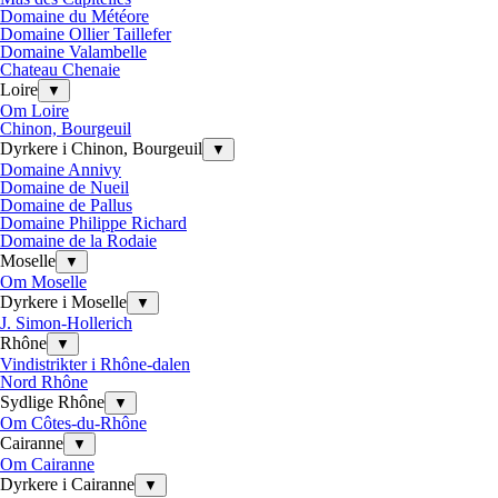
Domaine du Météore
Domaine Ollier Taillefer
Domaine Valambelle
Chateau Chenaie
Loire
▼
Om Loire
Chinon, Bourgeuil
Dyrkere i Chinon, Bourgeuil
▼
Domaine Annivy
Domaine de Nueil
Domaine de Pallus
Domaine Philippe Richard
Domaine de la Rodaie
Moselle
▼
Om Moselle
Dyrkere i Moselle
▼
J. Simon-Hollerich
Rhône
▼
Vindistrikter i Rhône-dalen
Nord Rhône
Sydlige Rhône
▼
Om Côtes-du-Rhône
Cairanne
▼
Om Cairanne
Dyrkere i Cairanne
▼