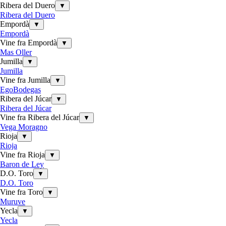
Ribera del Duero
▼
Ribera del Duero
Empordà
▼
Empordà
Vine fra Empordà
▼
Mas Oller
Jumilla
▼
Jumilla
Vine fra Jumilla
▼
EgoBodegas
Ribera del Júcar
▼
Ribera del Júcar
Vine fra Ribera del Júcar
▼
Vega Moragno
Rioja
▼
Rioja
Vine fra Rioja
▼
Baron de Ley
D.O. Toro
▼
D.O. Toro
Vine fra Toro
▼
Muruve
Yecla
▼
Yecla