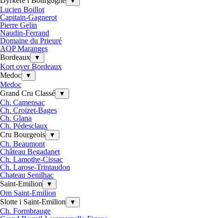
Dyrkere i Bourgogne
▼
Lucien Boillot
Capitain-Gagnerot
Pierre Gelin
Naudin-Ferrand
Domaine du Prieuré
AOP Maranges
Bordeaux
▼
Kort over Bordeaux
Medoc
▼
Medoc
Grand Cru Classé
▼
Ch. Camensac
Ch. Croizet-Bages
Ch. Glana
Ch. Pédesclaux
Cru Bourgeois
▼
Ch. Beaumont
Château Begadanet
Ch. Lamothe-Cissac
Ch. Larose-Trintaudon
Chateau Senilhac
Saint-Emilion
▼
Om Saint-Emilion
Slotte i Saint-Emilion
▼
Ch. Formbrauge