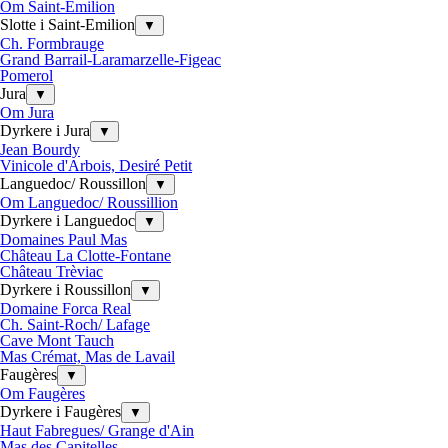
Om Saint-Emilion
Slotte i Saint-Emilion
▼
Ch. Formbrauge
Grand Barrail-Laramarzelle-Figeac
Pomerol
Jura
▼
Om Jura
Dyrkere i Jura
▼
Jean Bourdy
Vinicole d'Arbois, Desiré Petit
Languedoc/ Roussillon
▼
Om Languedoc/ Roussillion
Dyrkere i Languedoc
▼
Domaines Paul Mas
Château La Clotte-Fontane
Château Trèviac
Dyrkere i Roussillon
▼
Domaine Forca Real
Ch. Saint-Roch/ Lafage
Cave Mont Tauch
Mas Crémat, Mas de Lavail
Faugères
▼
Om Faugères
Dyrkere i Faugères
▼
Haut Fabregues/ Grange d'Ain
Mas des Capitelles