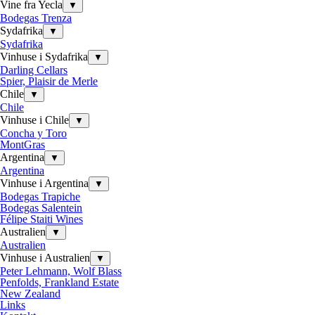
Vine fra Yecla
▼
Bodegas Trenza
Sydafrika
▼
Sydafrika
Vinhuse i Sydafrika
▼
Darling Cellars
Spier, Plaisir de Merle
Chile
▼
Chile
Vinhuse i Chile
▼
Concha y Toro
MontGras
Argentina
▼
Argentina
Vinhuse i Argentina
▼
Bodegas Trapiche
Bodegas Salentein
Félipe Staiti Wines
Australien
▼
Australien
Vinhuse i Australien
▼
Peter Lehmann, Wolf Blass
Penfolds, Frankland Estate
New Zealand
Links