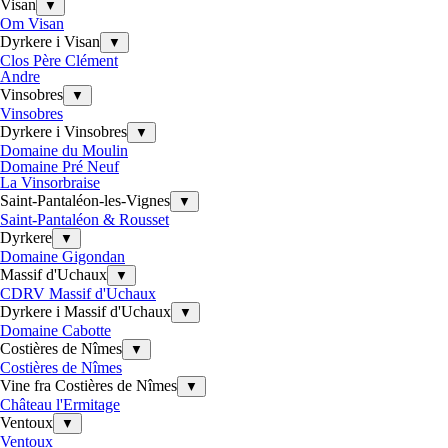
Visan
▼
Om Visan
Dyrkere i Visan
▼
Clos Père Clément
Andre
Vinsobres
▼
Vinsobres
Dyrkere i Vinsobres
▼
Domaine du Moulin
Domaine Pré Neuf
La Vinsorbraise
Saint-Pantaléon-les-Vignes
▼
Saint-Pantaléon & Rousset
Dyrkere
▼
Domaine Gigondan
Massif d'Uchaux
▼
CDRV Massif d'Uchaux
Dyrkere i Massif d'Uchaux
▼
Domaine Cabotte
Costières de Nîmes
▼
Costières de Nîmes
Vine fra Costières de Nîmes
▼
Château l'Ermitage
Ventoux
▼
Ventoux