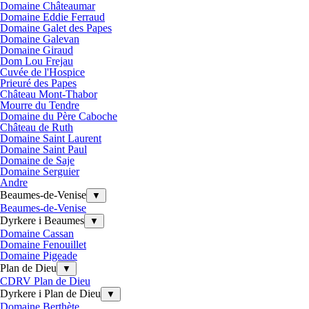
Domaine Châteaumar
Domaine Eddie Ferraud
Domaine Galet des Papes
Domaine Galevan
Domaine Giraud
Dom Lou Frejau
Cuvée de l'Hospice
Prieuré des Papes
Château Mont-Thabor
Mourre du Tendre
Domaine du Père Caboche
Château de Ruth
Domaine Saint Laurent
Domaine Saint Paul
Domaine de Saje
Domaine Serguier
Andre
Beaumes-de-Venise
▼
Beaumes-de-Venise
Dyrkere i Beaumes
▼
Domaine Cassan
Domaine Fenouillet
Domaine Pigeade
Plan de Dieu
▼
CDRV Plan de Dieu
Dyrkere i Plan de Dieu
▼
Domaine Berthète