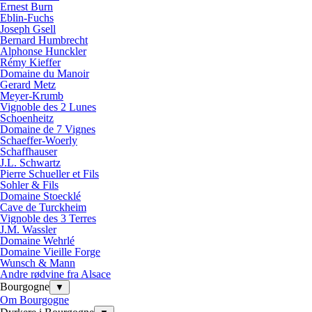
Ernest Burn
Eblin-Fuchs
Joseph Gsell
Bernard Humbrecht
Alphonse Hunckler
Rémy Kieffer
Domaine du Manoir
Gerard Metz
Meyer-Krumb
Vignoble des 2 Lunes
Schoenheitz
Domaine de 7 Vignes
Schaeffer-Woerly
Schaffhauser
J.L. Schwartz
Pierre Schueller et Fils
Sohler & Fils
Domaine Stoecklé
Cave de Turckheim
Vignoble des 3 Terres
J.M. Wassler
Domaine Wehrlé
Domaine Vieille Forge
Wunsch & Mann
Andre rødvine fra Alsace
Bourgogne
▼
Om Bourgogne