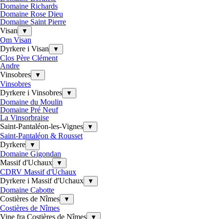
Domaine Richards
Domaine Rose Dieu
Domaine Saint Pierre
Visan
▼
Om Visan
Dyrkere i Visan
▼
Clos Père Clément
Andre
Vinsobres
▼
Vinsobres
Dyrkere i Vinsobres
▼
Domaine du Moulin
Domaine Pré Neuf
La Vinsorbraise
Saint-Pantaléon-les-Vignes
▼
Saint-Pantaléon & Rousset
Dyrkere
▼
Domaine Gigondan
Massif d'Uchaux
▼
CDRV Massif d'Uchaux
Dyrkere i Massif d'Uchaux
▼
Domaine Cabotte
Costières de Nîmes
▼
Costières de Nîmes
Vine fra Costières de Nîmes
▼