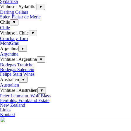
Sydafrika
Vinhuse i Sydafrika
▼
Darling Cellars
Spier, Plaisir de Merle
Chile
▼
Chile
Vinhuse i Chile
▼
Concha y Toro
MontGras
Argentina
▼
Argentina
Vinhuse i Argentina
▼
Bodegas Trapiche
Bodegas Salentein
Félipe Staiti Wines
Australien
▼
Australien
Vinhuse i Australien
▼
Peter Lehmann, Wolf Blass
Penfolds, Frankland Estate
New Zealand
Links
Kontakt