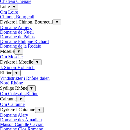
Chateau Chenaie
Loire
▼
Om Loire
Chinon, Bourgeuil
Dyrkere i Chinon, Bourgeuil
▼
Domaine Annivy
Domaine de Nueil
Domaine de Pallus
Domaine Philippe Richard
Domaine de la Rodaie
Moselle
▼
Om Moselle
Dyrkere i Moselle
▼
J. Simon-Hollerich
Rhône
▼
Vindistrikter i Rhône-dalen
Nord Rhône
Sydlige Rhône
▼
Om Côtes-du-Rhône
Cairanne
▼
Om Cairanne
Dyrkere i Cairanne
▼
Domaine Alary
Domaine des Amadieu
Maison Camille Cayran
Domaine Clos Romane