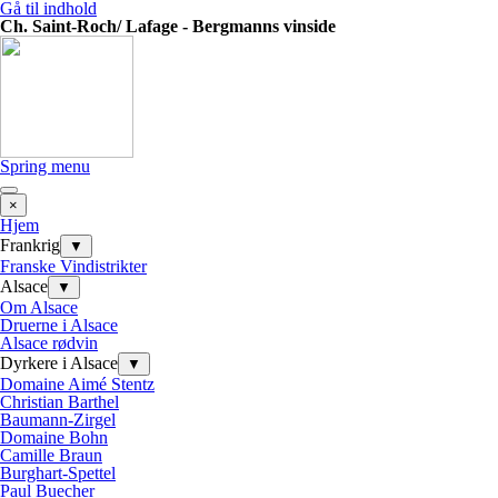
Gå til indhold
Ch. Saint-Roch/ Lafage - Bergmanns vinside
Spring menu
×
Hjem
Frankrig
▼
Franske Vindistrikter
Alsace
▼
Om Alsace
Druerne i Alsace
Alsace rødvin
Dyrkere i Alsace
▼
Domaine Aimé Stentz
Christian Barthel
Baumann-Zirgel
Domaine Bohn
Camille Braun
Burghart-Spettel
Paul Buecher