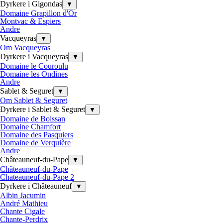
Dyrkere i Gigondas
▼
Domaine Grapillon d'Or
Montvac & Espiers
Andre
Vacqueyras
▼
Om Vacqueyras
Dyrkere i Vacqueyras
▼
Domaine le Couroulu
Domaine les Ondines
Andre
Sablet & Seguret
▼
Om Sablet & Seguret
Dyrkere i Sablet & Seguret
▼
Domaine de Boissan
Domaine Chamfort
Domaine des Pasquiers
Domaine de Verquière
Andre
Châteauneuf-du-Pape
▼
Châteauneuf-du-Pape
Chateauneuf-du-Pape 2
Dyrkere i Châteauneuf
▼
Albin Jacumin
André Mathieu
Chante Cigale
Chante-Perdrix