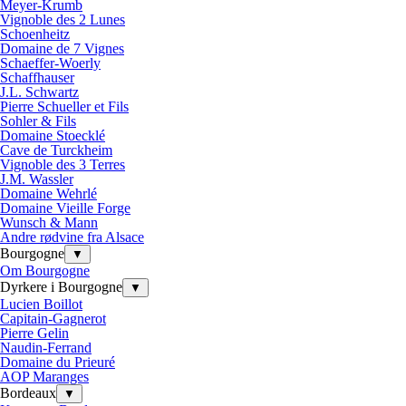
Meyer-Krumb
Vignoble des 2 Lunes
Schoenheitz
Domaine de 7 Vignes
Schaeffer-Woerly
Schaffhauser
J.L. Schwartz
Pierre Schueller et Fils
Sohler & Fils
Domaine Stoecklé
Cave de Turckheim
Vignoble des 3 Terres
J.M. Wassler
Domaine Wehrlé
Domaine Vieille Forge
Wunsch & Mann
Andre rødvine fra Alsace
Bourgogne
▼
Om Bourgogne
Dyrkere i Bourgogne
▼
Lucien Boillot
Capitain-Gagnerot
Pierre Gelin
Naudin-Ferrand
Domaine du Prieuré
AOP Maranges
Bordeaux
▼