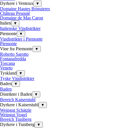
Dyrkere i Ventoux
▼
Domaine Hautes Briguieres
Château Pesquié
Domaine de Mas Caron
Italien
▼
Italienske Vindistrikter
Piemonte
▼
Vindistrikter i Piemonte
Piemonte
Vine fra Piemonte
▼
Roberto Sarotto
Fontanafredda
Toscana
Veneto
Tyskland
▼
Tyske Vindistrikter
Baden
▼
Baden
Distrikter i Baden
▼
Bereich Kaiserstuhl
Dyrkere i Kaiserstuhl
▼
Weingut Schätzle
Weingut Vogel
Bereich Tuniberg
Dyrkere i Tuniberg
▼