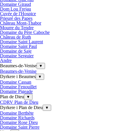
Domaine Giraud
Dom Lou Frejau
Cuvée de l'Hospice
Prieuré des Papes
Château Mont-Thabor
Mourre du Tendre
Domaine du Père Caboche
Château de Ruth
Domaine Saint Laurent
Domaine Saint Paul
Domaine de Saje
Domaine Serguier
Andre
Beaumes-de-Venise
▼
Beaumes-de-Venise
Dyrkere i Beaumes
▼
Domaine Cassan
Domaine Fenouillet
Domaine Pigeade
Plan de Dieu
▼
CDRV Plan de Dieu
Dyrkere i Plan de Dieu
▼
Domaine Berthète
Domaine Richards
Domaine Rose Dieu
Domaine Saint Pierre