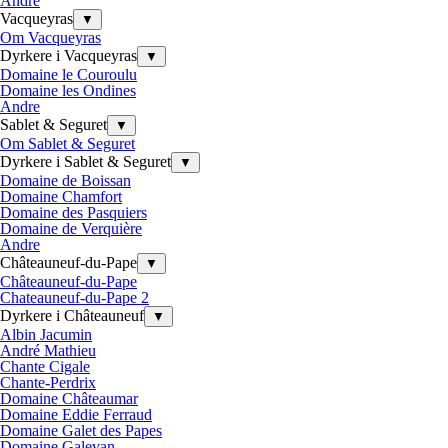
Andre
Vacqueyras
▼
Om Vacqueyras
Dyrkere i Vacqueyras
▼
Domaine le Couroulu
Domaine les Ondines
Andre
Sablet & Seguret
▼
Om Sablet & Seguret
Dyrkere i Sablet & Seguret
▼
Domaine de Boissan
Domaine Chamfort
Domaine des Pasquiers
Domaine de Verquière
Andre
Châteauneuf-du-Pape
▼
Châteauneuf-du-Pape
Chateauneuf-du-Pape 2
Dyrkere i Châteauneuf
▼
Albin Jacumin
André Mathieu
Chante Cigale
Chante-Perdrix
Domaine Châteaumar
Domaine Eddie Ferraud
Domaine Galet des Papes
Domaine Galevan