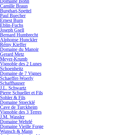
Domaine Bohn
Camille Braun
Burghart-Spettel
Paul Buecher
Ernest Burn
Eblin-Fuchs
Joseph Gsell
Bernard Humbrecht
Alphonse Hunckler
Rémy Kieffer
Domaine du Manoir
Gerard Metz
Meyer-Krumb
Vignoble des 2 Lunes
Schoenheitz
Domaine de 7 Vignes
Schaeffer-Woerly
Schaffhauser
J.L. Schwartz
Pierre Schueller et Fils
Sohler & Fils
Domaine Stoecklé
Cave de Turckheim
Vignoble des 3 Terres
J.M. Wassler
Domaine Wehrlé
Domaine Vieille Forge
Wunsch & Mann