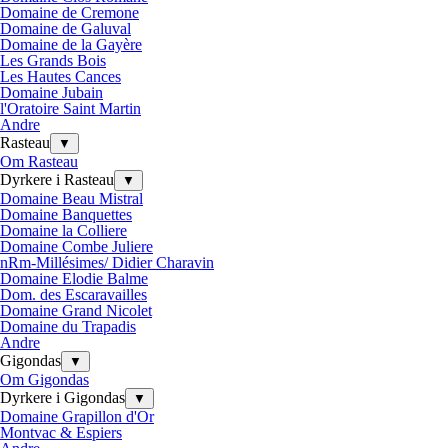
Domaine de Cremone
Domaine de Galuval
Domaine de la Gayère
Les Grands Bois
Les Hautes Cances
Domaine Jubain
l'Oratoire Saint Martin
Andre
Rasteau
▼
Om Rasteau
Dyrkere i Rasteau
▼
Domaine Beau Mistral
Domaine Banquettes
Domaine la Colliere
Domaine Combe Juliere
nRm-Millésimes/ Didier Charavin
Domaine Elodie Balme
Dom. des Escaravailles
Domaine Grand Nicolet
Domaine du Trapadis
Andre
Gigondas
▼
Om Gigondas
Dyrkere i Gigondas
▼
Domaine Grapillon d'Or
Montvac & Espiers