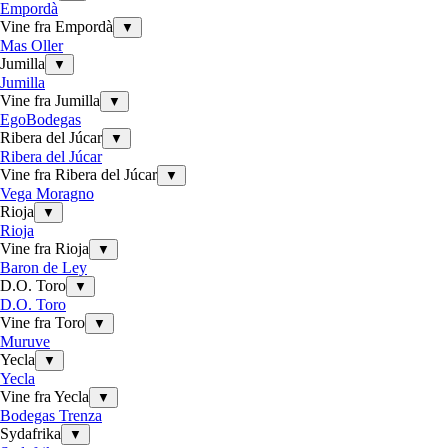
Empordà
Vine fra Empordà
▼
Mas Oller
Jumilla
▼
Jumilla
Vine fra Jumilla
▼
EgoBodegas
Ribera del Júcar
▼
Ribera del Júcar
Vine fra Ribera del Júcar
▼
Vega Moragno
Rioja
▼
Rioja
Vine fra Rioja
▼
Baron de Ley
D.O. Toro
▼
D.O. Toro
Vine fra Toro
▼
Muruve
Yecla
▼
Yecla
Vine fra Yecla
▼
Bodegas Trenza
Sydafrika
▼