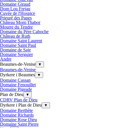
Domaine Giraud
Dom Lou Frejau
Cuvée de l'Hospice
Prieuré des Papes
Château Mont-Thabor
Mourre du Tendre
Domaine du Père Caboche
Château de Ruth
Domaine Saint Laurent
Domaine Saint Paul
Domaine de Saje
Domaine Serguier
Andre
Beaumes-de-Venise
▼
Beaumes-de-Venise
Dyrkere i Beaumes
▼
Domaine Cassan
Domaine Fenouillet
Domaine Pigeade
Plan de Dieu
▼
CDRV Plan de Dieu
Dyrkere i Plan de Dieu
▼
Domaine Berthète
Domaine Richards
Domaine Rose Dieu
Domaine Saint Pierre