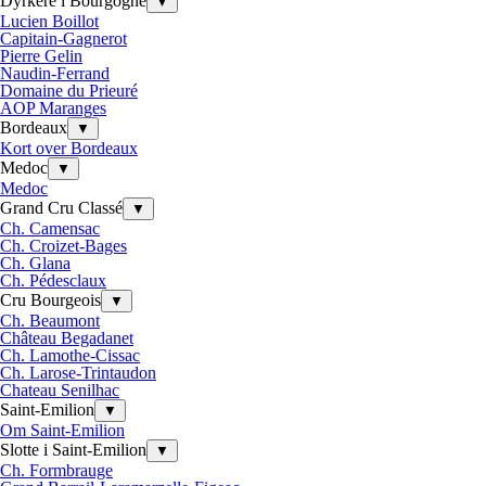
Dyrkere i Bourgogne
▼
Lucien Boillot
Capitain-Gagnerot
Pierre Gelin
Naudin-Ferrand
Domaine du Prieuré
AOP Maranges
Bordeaux
▼
Kort over Bordeaux
Medoc
▼
Medoc
Grand Cru Classé
▼
Ch. Camensac
Ch. Croizet-Bages
Ch. Glana
Ch. Pédesclaux
Cru Bourgeois
▼
Ch. Beaumont
Château Begadanet
Ch. Lamothe-Cissac
Ch. Larose-Trintaudon
Chateau Senilhac
Saint-Emilion
▼
Om Saint-Emilion
Slotte i Saint-Emilion
▼
Ch. Formbrauge