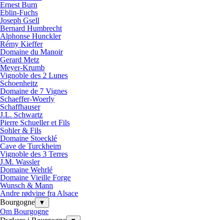
Ernest Burn
Eblin-Fuchs
Joseph Gsell
Bernard Humbrecht
Alphonse Hunckler
Rémy Kieffer
Domaine du Manoir
Gerard Metz
Meyer-Krumb
Vignoble des 2 Lunes
Schoenheitz
Domaine de 7 Vignes
Schaeffer-Woerly
Schaffhauser
J.L. Schwartz
Pierre Schueller et Fils
Sohler & Fils
Domaine Stoecklé
Cave de Turckheim
Vignoble des 3 Terres
J.M. Wassler
Domaine Wehrlé
Domaine Vieille Forge
Wunsch & Mann
Andre rødvine fra Alsace
Bourgogne
▼
Om Bourgogne