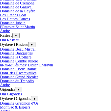
Domaine de Cremone
Domaine de Galuval
Domaine de la Gayère
Les Grands Bois
Les Hautes Cances
Domaine Jubain
l'Oratoire Saint Martin
Andre
Rasteau
▼
Om Rasteau
Dyrkere i Rasteau
▼
Domaine Beau Mistral
Domaine Banquettes
Domaine la Colliere
Domaine Combe Juliere
nRm-Millésimes/ Didier Charavin
Domaine Elodie Balme
Dom. des Escaravailles
Domaine Grand Nicolet
Domaine du Trapadis
Andre
Gigondas
▼
Om Gigondas
Dyrkere i Gigondas
▼
Domaine Grapillon d'Or
Montvac & Espiers