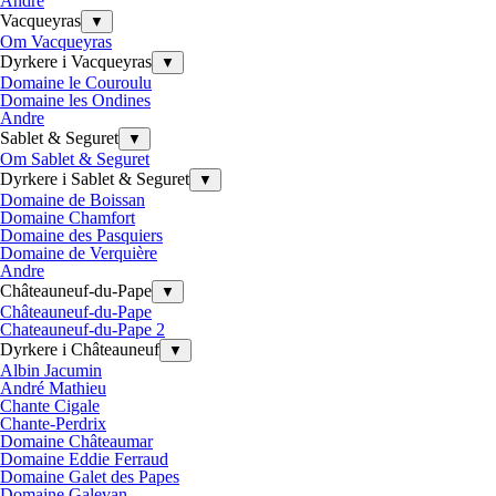
Andre
Vacqueyras
▼
Om Vacqueyras
Dyrkere i Vacqueyras
▼
Domaine le Couroulu
Domaine les Ondines
Andre
Sablet & Seguret
▼
Om Sablet & Seguret
Dyrkere i Sablet & Seguret
▼
Domaine de Boissan
Domaine Chamfort
Domaine des Pasquiers
Domaine de Verquière
Andre
Châteauneuf-du-Pape
▼
Châteauneuf-du-Pape
Chateauneuf-du-Pape 2
Dyrkere i Châteauneuf
▼
Albin Jacumin
André Mathieu
Chante Cigale
Chante-Perdrix
Domaine Châteaumar
Domaine Eddie Ferraud
Domaine Galet des Papes
Domaine Galevan