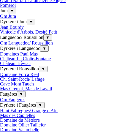
Grand Barrail-Laramarzelle-Figeac
Pomerol
Jura
▼
Om Jura
Dyrkere i Jura
▼
Jean Bourdy
Vinicole d'Arbois, Desiré Petit
Languedoc/ Roussillon
▼
Om Languedoc/ Roussillion
Dyrkere i Languedoc
▼
Domaines Paul Mas
Château La Clotte-Fontane
Château Trèviac
Dyrkere i Roussillon
▼
Domaine Forca Real
Ch. Saint-Roch/ Lafage
Cave Mont Tauch
Mas Crémat, Mas de Lavail
Faugères
▼
Om Faugères
Dyrkere i Faugères
▼
Haut Fabregues/ Grange d'Ain
Mas des Capitelles
Domaine du Météore
Domaine Ollier Taillefer
Domaine Valambelle