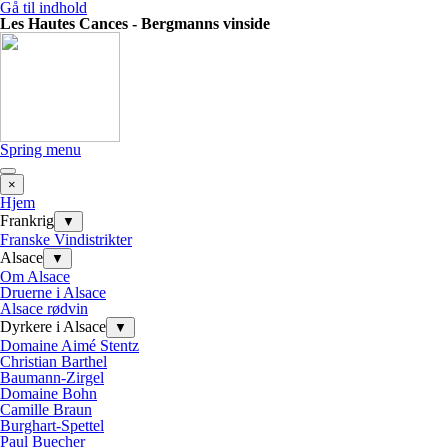
Gå til indhold
Les Hautes Cances - Bergmanns vinside
Spring menu
×
Hjem
Frankrig
▼
Franske Vindistrikter
Alsace
▼
Om Alsace
Druerne i Alsace
Alsace rødvin
Dyrkere i Alsace
▼
Domaine Aimé Stentz
Christian Barthel
Baumann-Zirgel
Domaine Bohn
Camille Braun
Burghart-Spettel
Paul Buecher