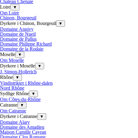
Chateau Chenaie
Loire
▼
Om Loire
Chinon, Bourgeuil
Dyrkere i Chinon, Bourgeuil
▼
Domaine Annivy
Domaine de Nueil
Domaine de Pallus
Domaine Philippe Richard
Domaine de la Rodaie
Moselle
▼
Om Moselle
Dyrkere i Moselle
▼
J. Simon-Hollerich
Rhône
▼
Vindistrikter i Rhône-dalen
Nord Rhône
Sydlige Rhône
▼
Om Côtes-du-Rhône
Cairanne
▼
Om Cairanne
Dyrkere i Cairanne
▼
Domaine Alary
Domaine des Amadieu
Maison Camille Cayran
Domaine Clos Romane