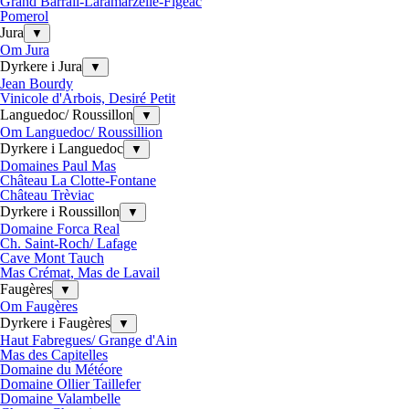
Grand Barrail-Laramarzelle-Figeac
Pomerol
Jura
▼
Om Jura
Dyrkere i Jura
▼
Jean Bourdy
Vinicole d'Arbois, Desiré Petit
Languedoc/ Roussillon
▼
Om Languedoc/ Roussillion
Dyrkere i Languedoc
▼
Domaines Paul Mas
Château La Clotte-Fontane
Château Trèviac
Dyrkere i Roussillon
▼
Domaine Forca Real
Ch. Saint-Roch/ Lafage
Cave Mont Tauch
Mas Crémat, Mas de Lavail
Faugères
▼
Om Faugères
Dyrkere i Faugères
▼
Haut Fabregues/ Grange d'Ain
Mas des Capitelles
Domaine du Météore
Domaine Ollier Taillefer
Domaine Valambelle