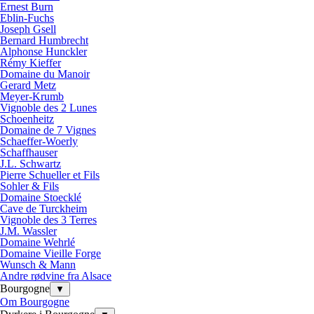
Ernest Burn
Eblin-Fuchs
Joseph Gsell
Bernard Humbrecht
Alphonse Hunckler
Rémy Kieffer
Domaine du Manoir
Gerard Metz
Meyer-Krumb
Vignoble des 2 Lunes
Schoenheitz
Domaine de 7 Vignes
Schaeffer-Woerly
Schaffhauser
J.L. Schwartz
Pierre Schueller et Fils
Sohler & Fils
Domaine Stoecklé
Cave de Turckheim
Vignoble des 3 Terres
J.M. Wassler
Domaine Wehrlé
Domaine Vieille Forge
Wunsch & Mann
Andre rødvine fra Alsace
Bourgogne
▼
Om Bourgogne