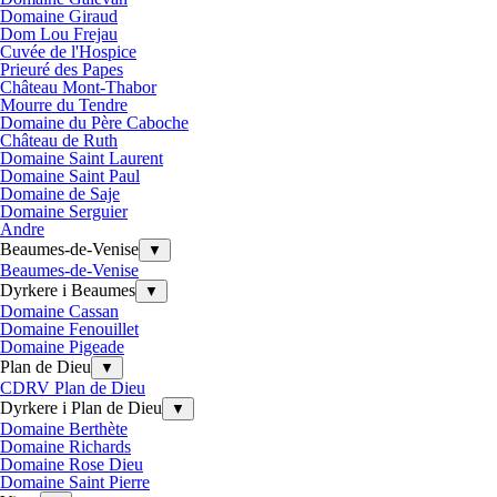
Domaine Giraud
Dom Lou Frejau
Cuvée de l'Hospice
Prieuré des Papes
Château Mont-Thabor
Mourre du Tendre
Domaine du Père Caboche
Château de Ruth
Domaine Saint Laurent
Domaine Saint Paul
Domaine de Saje
Domaine Serguier
Andre
Beaumes-de-Venise
▼
Beaumes-de-Venise
Dyrkere i Beaumes
▼
Domaine Cassan
Domaine Fenouillet
Domaine Pigeade
Plan de Dieu
▼
CDRV Plan de Dieu
Dyrkere i Plan de Dieu
▼
Domaine Berthète
Domaine Richards
Domaine Rose Dieu
Domaine Saint Pierre