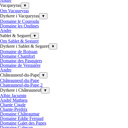
Andre
Vacqueyras
▼
Om Vacqueyras
Dyrkere i Vacqueyras
▼
Domaine le Couroulu
Domaine les Ondines
Andre
Sablet & Seguret
▼
Om Sablet & Seguret
Dyrkere i Sablet & Seguret
▼
Domaine de Boissan
Domaine Chamfort
Domaine des Pasquiers
Domaine de Verquière
Andre
Châteauneuf-du-Pape
▼
Châteauneuf-du-Pape
Chateauneuf-du-Pape 2
Dyrkere i Châteauneuf
▼
Albin Jacumin
André Mathieu
Chante Cigale
Chante-Perdrix
Domaine Châteaumar
Domaine Eddie Ferraud
Domaine Galet des Papes
Domaine Galevan