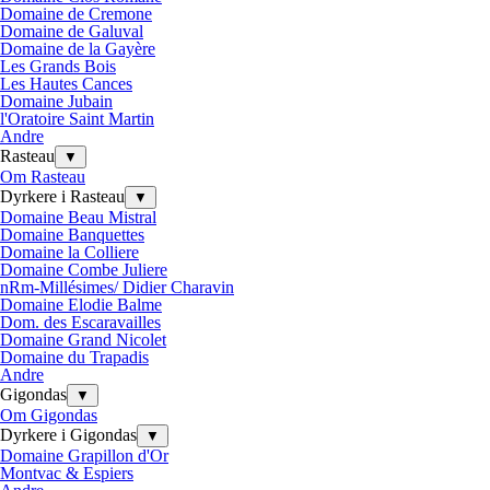
Domaine de Cremone
Domaine de Galuval
Domaine de la Gayère
Les Grands Bois
Les Hautes Cances
Domaine Jubain
l'Oratoire Saint Martin
Andre
Rasteau
▼
Om Rasteau
Dyrkere i Rasteau
▼
Domaine Beau Mistral
Domaine Banquettes
Domaine la Colliere
Domaine Combe Juliere
nRm-Millésimes/ Didier Charavin
Domaine Elodie Balme
Dom. des Escaravailles
Domaine Grand Nicolet
Domaine du Trapadis
Andre
Gigondas
▼
Om Gigondas
Dyrkere i Gigondas
▼
Domaine Grapillon d'Or
Montvac & Espiers