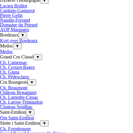
Dyrkere i Bourgogne
▼
Lucien Boillot
Capitain-Gagnerot
Pierre Gelin
Naudin-Ferrand
Domaine du Prieuré
AOP Maranges
Bordeaux
▼
Kort over Bordeaux
Medoc
▼
Medoc
Grand Cru Classé
▼
Ch. Camensac
Ch. Croizet-Bages
Ch. Glana
Ch. Pédesclaux
Cru Bourgeois
▼
Ch. Beaumont
Château Begadanet
Ch. Lamothe-Cissac
Ch. Larose-Trintaudon
Chateau Senilhac
Saint-Emilion
▼
Om Saint-Emilion
Slotte i Saint-Emilion
▼
Ch. Formbrauge