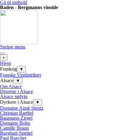
Gå til indhold
Baden - Bergmanns vinside
Spring menu
×
Hjem
Frankrig
▼
Franske Vindistrikter
Alsace
▼
Om Alsace
Druerne i Alsace
Alsace rødvin
Dyrkere i Alsace
▼
Domaine Aimé Stentz
Christian Barthel
Baumann-Zirgel
Domaine Bohn
Camille Braun
Burghart-Spettel
Paul Buecher