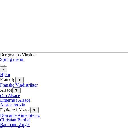
Bergmanns Vinside
Spring menu
×
Hjem
Frankrig
▼
Franske Vindistrikter
Alsace
▼
Om Alsace
Druerne i Alsace
Alsace rødvin
Dyrkere i Alsace
▼
Domaine Aimé Stentz
Christian Barthel
Baumann-Zirgel