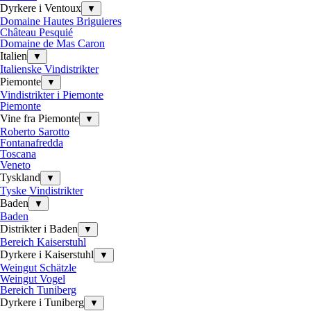
Dyrkere i Ventoux
▼
Domaine Hautes Briguieres
Château Pesquié
Domaine de Mas Caron
Italien
▼
Italienske Vindistrikter
Piemonte
▼
Vindistrikter i Piemonte
Piemonte
Vine fra Piemonte
▼
Roberto Sarotto
Fontanafredda
Toscana
Veneto
Tyskland
▼
Tyske Vindistrikter
Baden
▼
Baden
Distrikter i Baden
▼
Bereich Kaiserstuhl
Dyrkere i Kaiserstuhl
▼
Weingut Schätzle
Weingut Vogel
Bereich Tuniberg
Dyrkere i Tuniberg
▼