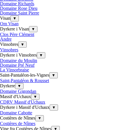
Domaine Richards
Domaine Rose Dieu
Domaine Saint Pierre
Visan
▼
Om Visan
Dyrkere i Visan
▼
Clos Père Clément
Andre
Vinsobres
▼
Vinsobres
Dyrkere i Vinsobres
▼
Domaine du Moulin
Domaine Pré Neuf
La Vinsorbraise
Saint-Pantaléon-les-Vignes
▼
Saint-Pantaléon & Rousset
Dyrkere
▼
Domaine Gigondan
Massif d'Uchaux
▼
CDRV Massif d'Uchaux
Dyrkere i Massif d'Uchaux
▼
Domaine Cabotte
Costières de Nîmes
▼
Costières de Nîmes
Vine fra Costières de Nîmes
▼