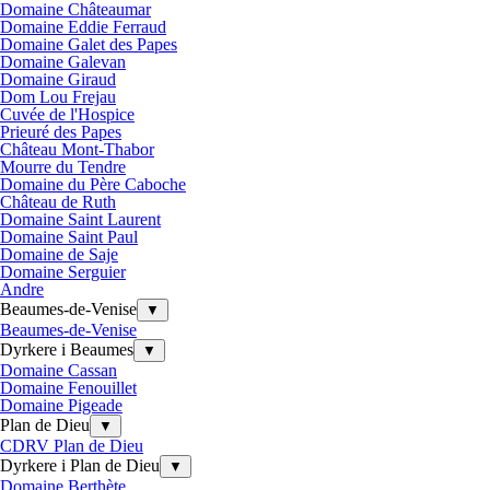
Domaine Châteaumar
Domaine Eddie Ferraud
Domaine Galet des Papes
Domaine Galevan
Domaine Giraud
Dom Lou Frejau
Cuvée de l'Hospice
Prieuré des Papes
Château Mont-Thabor
Mourre du Tendre
Domaine du Père Caboche
Château de Ruth
Domaine Saint Laurent
Domaine Saint Paul
Domaine de Saje
Domaine Serguier
Andre
Beaumes-de-Venise
▼
Beaumes-de-Venise
Dyrkere i Beaumes
▼
Domaine Cassan
Domaine Fenouillet
Domaine Pigeade
Plan de Dieu
▼
CDRV Plan de Dieu
Dyrkere i Plan de Dieu
▼
Domaine Berthète