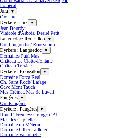
Grand Barrail-Laramarzelle-Figeac
Pomerol
Jura
▼
Om Jura
Dyrkere i Jura
▼
Jean Bourdy
Vinicole d'Arbois, Desiré Petit
Languedoc/ Roussillon
▼
Om Languedoc/ Roussillion
Dyrkere i Languedoc
▼
Domaines Paul Mas
Château La Clotte-Fontane
Château Trèviac
Dyrkere i Roussillon
▼
Domaine Forca Real
Ch. Saint-Roch/ Lafage
Cave Mont Tauch
Mas Crémat, Mas de Lavail
Faugères
▼
Om Faugères
Dyrkere i Faugères
▼
Haut Fabregues/ Grange d'Ain
Mas des Capitelles
Domaine du Météore
Domaine Ollier Taillefer
Domaine Valambelle