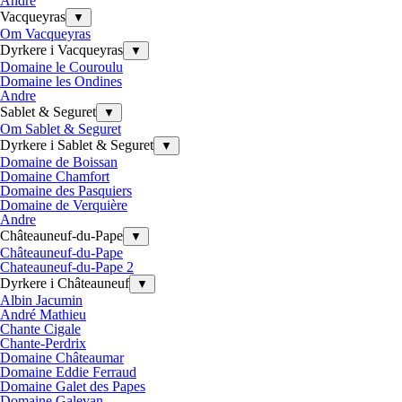
Andre
Vacqueyras
▼
Om Vacqueyras
Dyrkere i Vacqueyras
▼
Domaine le Couroulu
Domaine les Ondines
Andre
Sablet & Seguret
▼
Om Sablet & Seguret
Dyrkere i Sablet & Seguret
▼
Domaine de Boissan
Domaine Chamfort
Domaine des Pasquiers
Domaine de Verquière
Andre
Châteauneuf-du-Pape
▼
Châteauneuf-du-Pape
Chateauneuf-du-Pape 2
Dyrkere i Châteauneuf
▼
Albin Jacumin
André Mathieu
Chante Cigale
Chante-Perdrix
Domaine Châteaumar
Domaine Eddie Ferraud
Domaine Galet des Papes
Domaine Galevan