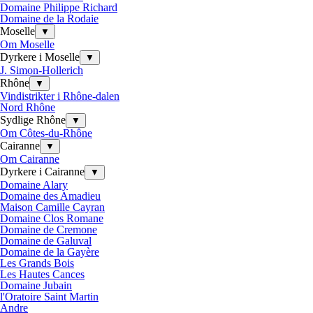
Domaine Philippe Richard
Domaine de la Rodaie
Moselle
▼
Om Moselle
Dyrkere i Moselle
▼
J. Simon-Hollerich
Rhône
▼
Vindistrikter i Rhône-dalen
Nord Rhône
Sydlige Rhône
▼
Om Côtes-du-Rhône
Cairanne
▼
Om Cairanne
Dyrkere i Cairanne
▼
Domaine Alary
Domaine des Amadieu
Maison Camille Cayran
Domaine Clos Romane
Domaine de Cremone
Domaine de Galuval
Domaine de la Gayère
Les Grands Bois
Les Hautes Cances
Domaine Jubain
l'Oratoire Saint Martin
Andre