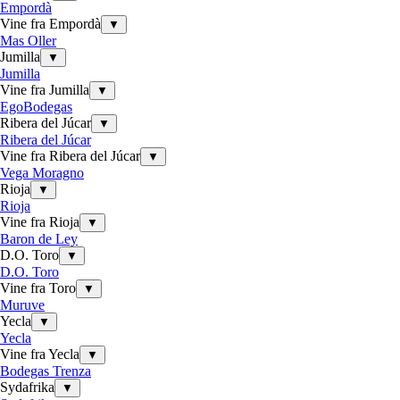
Empordà
Vine fra Empordà
▼
Mas Oller
Jumilla
▼
Jumilla
Vine fra Jumilla
▼
EgoBodegas
Ribera del Júcar
▼
Ribera del Júcar
Vine fra Ribera del Júcar
▼
Vega Moragno
Rioja
▼
Rioja
Vine fra Rioja
▼
Baron de Ley
D.O. Toro
▼
D.O. Toro
Vine fra Toro
▼
Muruve
Yecla
▼
Yecla
Vine fra Yecla
▼
Bodegas Trenza
Sydafrika
▼