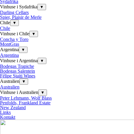
Sydafrika
Vinhuse i Sydafrika
▼
Darling Cellars
Spier, Plaisir de Merle
Chile
▼
Chile
Vinhuse i Chile
▼
Concha y Toro
MontGras
Argentina
▼
Argentina
Vinhuse i Argentina
▼
Bodegas Trapiche
Bodegas Salentein
Félipe Staiti Wines
Australien
▼
Australien
Vinhuse i Australien
▼
Peter Lehmann, Wolf Blass
Penfolds, Frankland Estate
New Zealand
Links
Kontakt