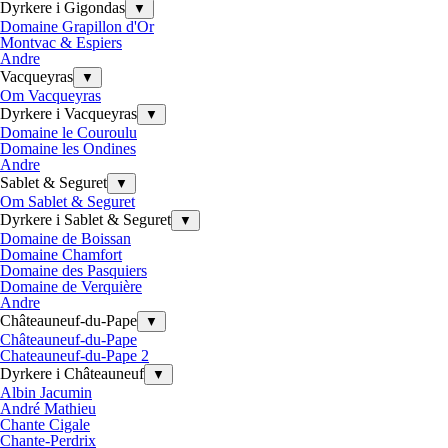
Dyrkere i Gigondas
▼
Domaine Grapillon d'Or
Montvac & Espiers
Andre
Vacqueyras
▼
Om Vacqueyras
Dyrkere i Vacqueyras
▼
Domaine le Couroulu
Domaine les Ondines
Andre
Sablet & Seguret
▼
Om Sablet & Seguret
Dyrkere i Sablet & Seguret
▼
Domaine de Boissan
Domaine Chamfort
Domaine des Pasquiers
Domaine de Verquière
Andre
Châteauneuf-du-Pape
▼
Châteauneuf-du-Pape
Chateauneuf-du-Pape 2
Dyrkere i Châteauneuf
▼
Albin Jacumin
André Mathieu
Chante Cigale
Chante-Perdrix