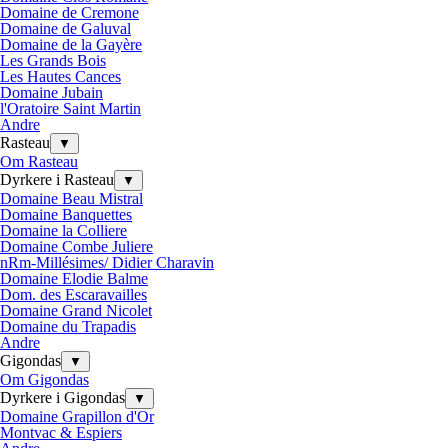
Domaine de Cremone
Domaine de Galuval
Domaine de la Gayère
Les Grands Bois
Les Hautes Cances
Domaine Jubain
l'Oratoire Saint Martin
Andre
Rasteau
▼
Om Rasteau
Dyrkere i Rasteau
▼
Domaine Beau Mistral
Domaine Banquettes
Domaine la Colliere
Domaine Combe Juliere
nRm-Millésimes/ Didier Charavin
Domaine Elodie Balme
Dom. des Escaravailles
Domaine Grand Nicolet
Domaine du Trapadis
Andre
Gigondas
▼
Om Gigondas
Dyrkere i Gigondas
▼
Domaine Grapillon d'Or
Montvac & Espiers