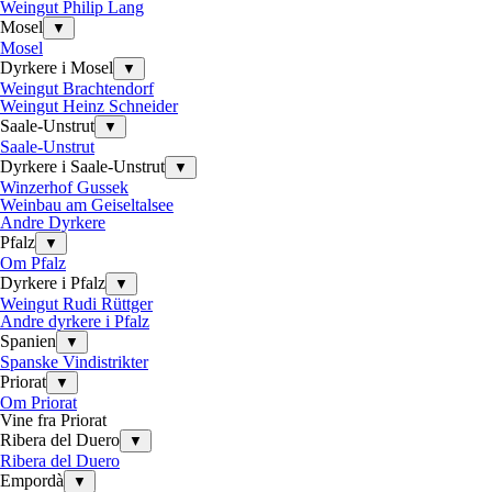
Weingut Philip Lang
Mosel
▼
Mosel
Dyrkere i Mosel
▼
Weingut Brachtendorf
Weingut Heinz Schneider
Saale-Unstrut
▼
Saale-Unstrut
Dyrkere i Saale-Unstrut
▼
Winzerhof Gussek
Weinbau am Geiseltalsee
Andre Dyrkere
Pfalz
▼
Om Pfalz
Dyrkere i Pfalz
▼
Weingut Rudi Rüttger
Andre dyrkere i Pfalz
Spanien
▼
Spanske Vindistrikter
Priorat
▼
Om Priorat
Vine fra Priorat
Ribera del Duero
▼
Ribera del Duero
Empordà
▼