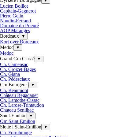
Dyrkere i Bourgogne
▼
Lucien Boillot
Capitain-Gagnerot
Pierre Gelin
Naudin-Ferrand
Domaine du Prieuré
AOP Maranges
Bordeaux
▼
Kort over Bordeaux
Medoc
▼
Medoc
Grand Cru Classé
▼
Ch. Camensac
Ch. Croizet-Bages
Ch. Glana
Ch. Pédesclaux
Cru Bourgeois
▼
Ch. Beaumont
Château Begadanet
Ch. Lamothe-Cissac
Ch. Larose-Trintaudon
Chateau Senilhac
Saint-Emilion
▼
Om Saint-Emilion
Slotte i Saint-Emilion
▼
Ch. Formbrauge