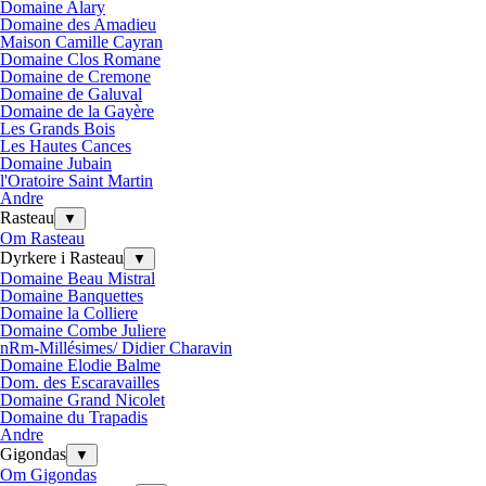
Domaine Alary
Domaine des Amadieu
Maison Camille Cayran
Domaine Clos Romane
Domaine de Cremone
Domaine de Galuval
Domaine de la Gayère
Les Grands Bois
Les Hautes Cances
Domaine Jubain
l'Oratoire Saint Martin
Andre
Rasteau
▼
Om Rasteau
Dyrkere i Rasteau
▼
Domaine Beau Mistral
Domaine Banquettes
Domaine la Colliere
Domaine Combe Juliere
nRm-Millésimes/ Didier Charavin
Domaine Elodie Balme
Dom. des Escaravailles
Domaine Grand Nicolet
Domaine du Trapadis
Andre
Gigondas
▼
Om Gigondas