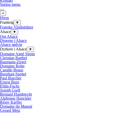
Kontakt
Spring menu
×
Hjem
Frankrig
▼
Franske Vindistrikter
Alsace
▼
Om Alsace
Druerne i Alsace
Alsace rødvin
Dyrkere i Alsace
▼
Domaine Aimé Stentz
Christian Barthel
Baumann-Zirgel
Domaine Bohn
Camille Braun
Burghart-Spettel
Paul Buecher
Ernest Burn
Eblin-Fuchs
Joseph Gsell
Bernard Humbrecht
Alphonse Hunckler
Rémy Kieffer
Domaine du Manoir
Gerard Metz