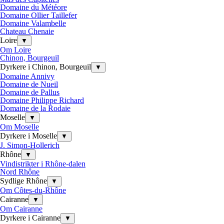
Domaine du Météore
Domaine Ollier Taillefer
Domaine Valambelle
Chateau Chenaie
Loire
▼
Om Loire
Chinon, Bourgeuil
Dyrkere i Chinon, Bourgeuil
▼
Domaine Annivy
Domaine de Nueil
Domaine de Pallus
Domaine Philippe Richard
Domaine de la Rodaie
Moselle
▼
Om Moselle
Dyrkere i Moselle
▼
J. Simon-Hollerich
Rhône
▼
Vindistrikter i Rhône-dalen
Nord Rhône
Sydlige Rhône
▼
Om Côtes-du-Rhône
Cairanne
▼
Om Cairanne
Dyrkere i Cairanne
▼