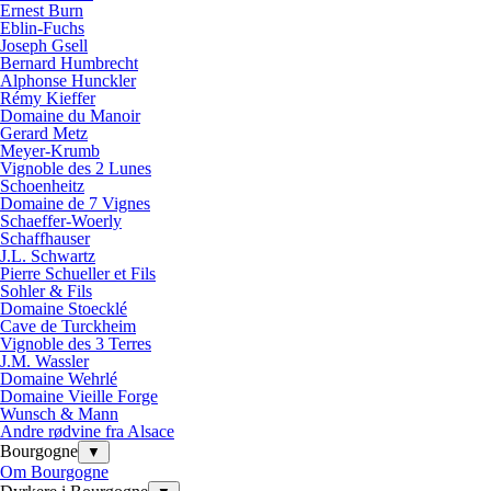
Ernest Burn
Eblin-Fuchs
Joseph Gsell
Bernard Humbrecht
Alphonse Hunckler
Rémy Kieffer
Domaine du Manoir
Gerard Metz
Meyer-Krumb
Vignoble des 2 Lunes
Schoenheitz
Domaine de 7 Vignes
Schaeffer-Woerly
Schaffhauser
J.L. Schwartz
Pierre Schueller et Fils
Sohler & Fils
Domaine Stoecklé
Cave de Turckheim
Vignoble des 3 Terres
J.M. Wassler
Domaine Wehrlé
Domaine Vieille Forge
Wunsch & Mann
Andre rødvine fra Alsace
Bourgogne
▼
Om Bourgogne