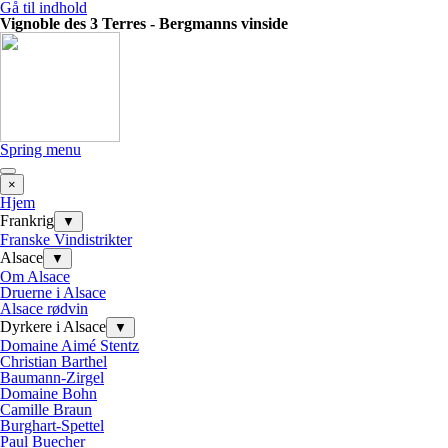
Gå til indhold
Vignoble des 3 Terres - Bergmanns vinside
Spring menu
×
Hjem
Frankrig
▼
Franske Vindistrikter
Alsace
▼
Om Alsace
Druerne i Alsace
Alsace rødvin
Dyrkere i Alsace
▼
Domaine Aimé Stentz
Christian Barthel
Baumann-Zirgel
Domaine Bohn
Camille Braun
Burghart-Spettel
Paul Buecher