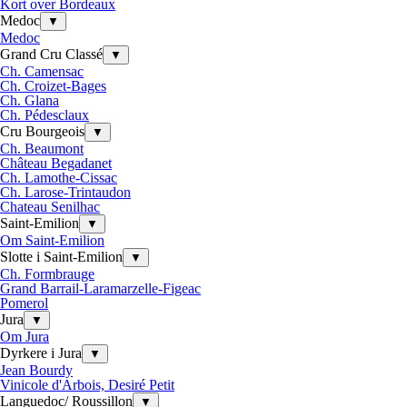
Kort over Bordeaux
Medoc
▼
Medoc
Grand Cru Classé
▼
Ch. Camensac
Ch. Croizet-Bages
Ch. Glana
Ch. Pédesclaux
Cru Bourgeois
▼
Ch. Beaumont
Château Begadanet
Ch. Lamothe-Cissac
Ch. Larose-Trintaudon
Chateau Senilhac
Saint-Emilion
▼
Om Saint-Emilion
Slotte i Saint-Emilion
▼
Ch. Formbrauge
Grand Barrail-Laramarzelle-Figeac
Pomerol
Jura
▼
Om Jura
Dyrkere i Jura
▼
Jean Bourdy
Vinicole d'Arbois, Desiré Petit
Languedoc/ Roussillon
▼