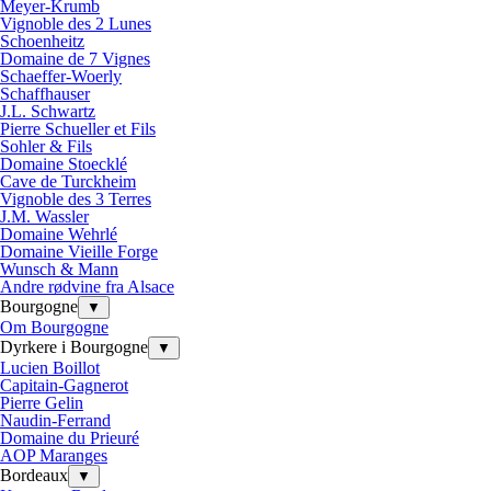
Meyer-Krumb
Vignoble des 2 Lunes
Schoenheitz
Domaine de 7 Vignes
Schaeffer-Woerly
Schaffhauser
J.L. Schwartz
Pierre Schueller et Fils
Sohler & Fils
Domaine Stoecklé
Cave de Turckheim
Vignoble des 3 Terres
J.M. Wassler
Domaine Wehrlé
Domaine Vieille Forge
Wunsch & Mann
Andre rødvine fra Alsace
Bourgogne
▼
Om Bourgogne
Dyrkere i Bourgogne
▼
Lucien Boillot
Capitain-Gagnerot
Pierre Gelin
Naudin-Ferrand
Domaine du Prieuré
AOP Maranges
Bordeaux
▼