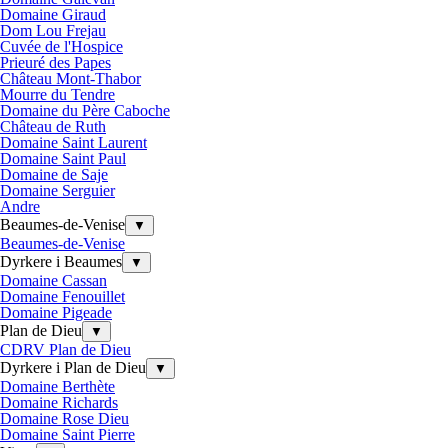
Domaine Giraud
Dom Lou Frejau
Cuvée de l'Hospice
Prieuré des Papes
Château Mont-Thabor
Mourre du Tendre
Domaine du Père Caboche
Château de Ruth
Domaine Saint Laurent
Domaine Saint Paul
Domaine de Saje
Domaine Serguier
Andre
Beaumes-de-Venise
▼
Beaumes-de-Venise
Dyrkere i Beaumes
▼
Domaine Cassan
Domaine Fenouillet
Domaine Pigeade
Plan de Dieu
▼
CDRV Plan de Dieu
Dyrkere i Plan de Dieu
▼
Domaine Berthète
Domaine Richards
Domaine Rose Dieu
Domaine Saint Pierre