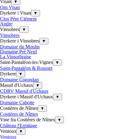
Visan
▼
Om Visan
Dyrkere i Visan
▼
Clos Père Clément
Andre
Vinsobres
▼
Vinsobres
Dyrkere i Vinsobres
▼
Domaine du Moulin
Domaine Pré Neuf
La Vinsorbraise
Saint-Pantaléon-les-Vignes
▼
Saint-Pantaléon & Rousset
Dyrkere
▼
Domaine Gigondan
Massif d'Uchaux
▼
CDRV Massif d'Uchaux
Dyrkere i Massif d'Uchaux
▼
Domaine Cabotte
Costières de Nîmes
▼
Costières de Nîmes
Vine fra Costières de Nîmes
▼
Château l'Ermitage
Ventoux
▼
Ventoux