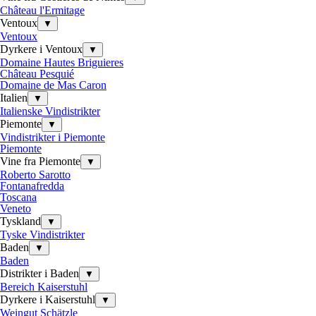
Château l'Ermitage
Ventoux
▼
Ventoux
Dyrkere i Ventoux
▼
Domaine Hautes Briguieres
Château Pesquié
Domaine de Mas Caron
Italien
▼
Italienske Vindistrikter
Piemonte
▼
Vindistrikter i Piemonte
Piemonte
Vine fra Piemonte
▼
Roberto Sarotto
Fontanafredda
Toscana
Veneto
Tyskland
▼
Tyske Vindistrikter
Baden
▼
Baden
Distrikter i Baden
▼
Bereich Kaiserstuhl
Dyrkere i Kaiserstuhl
▼
Weingut Schätzle