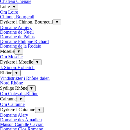
Chateau Chenaie
Loire
▼
Om Loire
Chinon, Bourgeuil
Dyrkere i Chinon, Bourgeuil
▼
Domaine Annivy
Domaine de Nueil
Domaine de Pallus
Domaine Philippe Richard
Domaine de la Rodaie
Moselle
▼
Om Moselle
Dyrkere i Moselle
▼
J. Simon-Hollerich
Rhône
▼
Vindistrikter i Rhône-dalen
Nord Rhône
Sydlige Rhône
▼
Om Côtes-du-Rhône
Cairanne
▼
Om Cairanne
Dyrkere i Cairanne
▼
Domaine Alary
Domaine des Amadieu
Maison Camille Cayran
Domaine Clos Romane