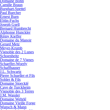
Domaine Bohn
Camille Braun
Burghart-Spettel
Paul Buecher
Ernest Burn
Eblin-Fuchs
Joseph Gsell
Bernard Humbrecht
Alphonse Hunckler
Rémy Kieffer
Domaine du Manoir
Gerard Metz
Meyer-Krumb
Vignoble des 2 Lunes
Schoenheitz
Domaine de 7 Vignes
Schaeffer-Woerly
Schaffhauser
J.L. Schwartz
Pierre Schueller et Fils
Sohler & Fils
Domaine Stoecklé
Cave de Turckheim
Vignoble des 3 Terres
J.M. Wassler
Domaine Wehrlé
Domaine Vieille Forge
Wunsch & Mann