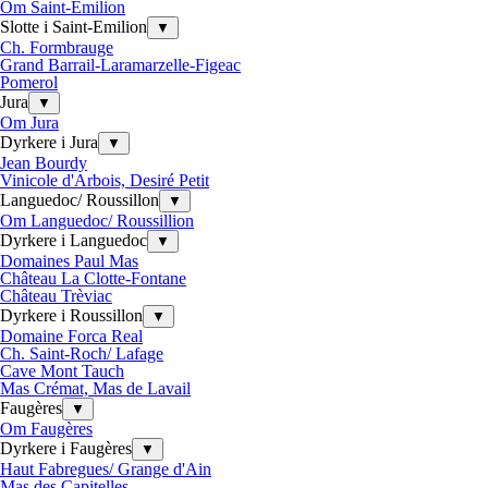
Om Saint-Emilion
Slotte i Saint-Emilion
▼
Ch. Formbrauge
Grand Barrail-Laramarzelle-Figeac
Pomerol
Jura
▼
Om Jura
Dyrkere i Jura
▼
Jean Bourdy
Vinicole d'Arbois, Desiré Petit
Languedoc/ Roussillon
▼
Om Languedoc/ Roussillion
Dyrkere i Languedoc
▼
Domaines Paul Mas
Château La Clotte-Fontane
Château Trèviac
Dyrkere i Roussillon
▼
Domaine Forca Real
Ch. Saint-Roch/ Lafage
Cave Mont Tauch
Mas Crémat, Mas de Lavail
Faugères
▼
Om Faugères
Dyrkere i Faugères
▼
Haut Fabregues/ Grange d'Ain
Mas des Capitelles