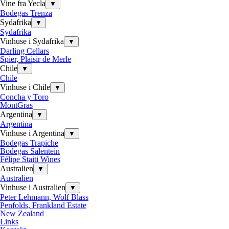
Vine fra Yecla
▼
Bodegas Trenza
Sydafrika
▼
Sydafrika
Vinhuse i Sydafrika
▼
Darling Cellars
Spier, Plaisir de Merle
Chile
▼
Chile
Vinhuse i Chile
▼
Concha y Toro
MontGras
Argentina
▼
Argentina
Vinhuse i Argentina
▼
Bodegas Trapiche
Bodegas Salentein
Félipe Staiti Wines
Australien
▼
Australien
Vinhuse i Australien
▼
Peter Lehmann, Wolf Blass
Penfolds, Frankland Estate
New Zealand
Links