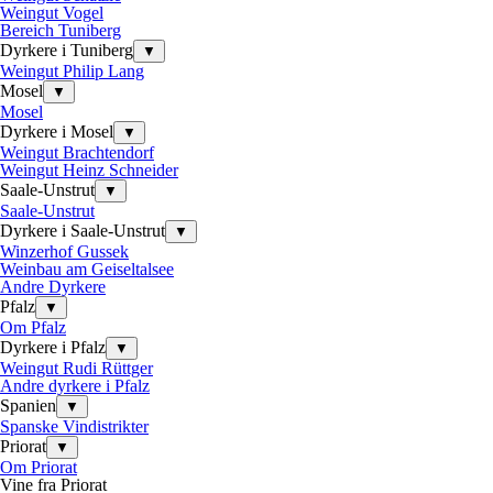
Weingut Vogel
Bereich Tuniberg
Dyrkere i Tuniberg
▼
Weingut Philip Lang
Mosel
▼
Mosel
Dyrkere i Mosel
▼
Weingut Brachtendorf
Weingut Heinz Schneider
Saale-Unstrut
▼
Saale-Unstrut
Dyrkere i Saale-Unstrut
▼
Winzerhof Gussek
Weinbau am Geiseltalsee
Andre Dyrkere
Pfalz
▼
Om Pfalz
Dyrkere i Pfalz
▼
Weingut Rudi Rüttger
Andre dyrkere i Pfalz
Spanien
▼
Spanske Vindistrikter
Priorat
▼
Om Priorat
Vine fra Priorat