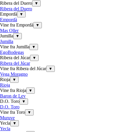
Ribera del Duero
▼
Ribera del Duero
Empordà
▼
Empordà
Vine fra Empordà
▼
Mas Oller
Jumilla
▼
Jumilla
Vine fra Jumilla
▼
EgoBodegas
Ribera del Júcar
▼
Ribera del Júcar
Vine fra Ribera del Júcar
▼
Vega Moragno
Rioja
▼
Rioja
Vine fra Rioja
▼
Baron de Ley
D.O. Toro
▼
D.O. Toro
Vine fra Toro
▼
Muruve
Yecla
▼
Yecla