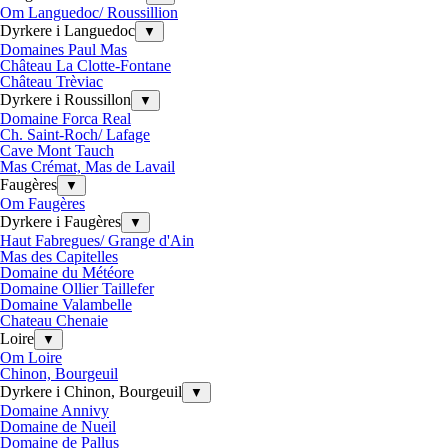
Om Languedoc/ Roussillion
Dyrkere i Languedoc
▼
Domaines Paul Mas
Château La Clotte-Fontane
Château Trèviac
Dyrkere i Roussillon
▼
Domaine Forca Real
Ch. Saint-Roch/ Lafage
Cave Mont Tauch
Mas Crémat, Mas de Lavail
Faugères
▼
Om Faugères
Dyrkere i Faugères
▼
Haut Fabregues/ Grange d'Ain
Mas des Capitelles
Domaine du Météore
Domaine Ollier Taillefer
Domaine Valambelle
Chateau Chenaie
Loire
▼
Om Loire
Chinon, Bourgeuil
Dyrkere i Chinon, Bourgeuil
▼
Domaine Annivy
Domaine de Nueil
Domaine de Pallus