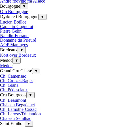
Andre rødvine fra Alsace
Bourgogne
▼
Om Bourgogne
Dyrkere i Bourgogne
▼
Lucien Boillot
Capitain-Gagnerot
Pierre Gelin
Naudin-Ferrand
Domaine du Prieuré
AOP Maranges
Bordeaux
▼
Kort over Bordeaux
Medoc
▼
Medoc
Grand Cru Classé
▼
Ch. Camensac
Ch. Croizet-Bages
Ch. Glana
Ch. Pédesclaux
Cru Bourgeois
▼
Ch. Beaumont
Château Begadanet
Ch. Lamothe-Cissac
Ch. Larose-Trintaudon
Chateau Senilhac
Saint-Emilion
▼