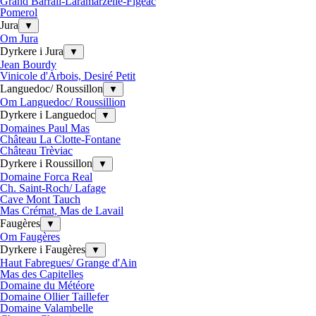
Grand Barrail-Laramarzelle-Figeac
Pomerol
Jura
▼
Om Jura
Dyrkere i Jura
▼
Jean Bourdy
Vinicole d'Arbois, Desiré Petit
Languedoc/ Roussillon
▼
Om Languedoc/ Roussillion
Dyrkere i Languedoc
▼
Domaines Paul Mas
Château La Clotte-Fontane
Château Trèviac
Dyrkere i Roussillon
▼
Domaine Forca Real
Ch. Saint-Roch/ Lafage
Cave Mont Tauch
Mas Crémat, Mas de Lavail
Faugères
▼
Om Faugères
Dyrkere i Faugères
▼
Haut Fabregues/ Grange d'Ain
Mas des Capitelles
Domaine du Météore
Domaine Ollier Taillefer
Domaine Valambelle