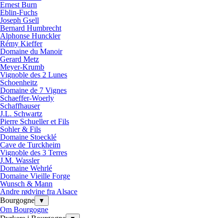
Ernest Burn
Eblin-Fuchs
Joseph Gsell
Bernard Humbrecht
Alphonse Hunckler
Rémy Kieffer
Domaine du Manoir
Gerard Metz
Meyer-Krumb
Vignoble des 2 Lunes
Schoenheitz
Domaine de 7 Vignes
Schaeffer-Woerly
Schaffhauser
J.L. Schwartz
Pierre Schueller et Fils
Sohler & Fils
Domaine Stoecklé
Cave de Turckheim
Vignoble des 3 Terres
J.M. Wassler
Domaine Wehrlé
Domaine Vieille Forge
Wunsch & Mann
Andre rødvine fra Alsace
Bourgogne
▼
Om Bourgogne