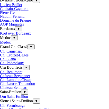
Dyrkere i Bourgogne
▼
Lucien Boillot
Capitain-Gagnerot
Pierre Gelin
Naudin-Ferrand
Domaine du Prieuré
AOP Maranges
Bordeaux
▼
Kort over Bordeaux
Medoc
▼
Medoc
Grand Cru Classé
▼
Ch. Camensac
Ch. Croizet-Bages
Ch. Glana
Ch. Pédesclaux
Cru Bourgeois
▼
Ch. Beaumont
Château Begadanet
Ch. Lamothe-Cissac
Ch. Larose-Trintaudon
Chateau Senilhac
Saint-Emilion
▼
Om Saint-Emilion
Slotte i Saint-Emilion
▼
Ch. Formbrauge