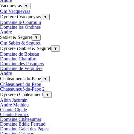
Andre
Vacqueyras
▼
Om Vacqueyras
Dyrkere i Vacqueyras
▼
Domaine le Couroulu
Domaine les Ondines
Andre
Sablet & Seguret
▼
Om Sablet & Seguret
Dyrkere i Sablet & Seguret
▼
Domaine de Boissan
Domaine Chamfort
Domaine des Pasquiers
Domaine de Verquière
Andre
Châteauneuf-du-Pape
▼
Châteauneuf-du-Pape
Chateauneuf-du-Pape 2
Dyrkere i Châteauneuf
▼
Albin Jacumin
André Mathieu
Chante Cigale
Chante-Perdrix
Domaine Châteaumar
Domaine Eddie Ferraud
Domaine Galet des Papes
Domaine Galevan