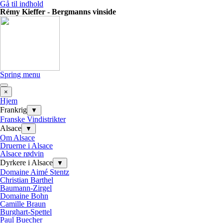
Gå til indhold
Rémy Kieffer - Bergmanns vinside
Spring menu
×
Hjem
Frankrig
▼
Franske Vindistrikter
Alsace
▼
Om Alsace
Druerne i Alsace
Alsace rødvin
Dyrkere i Alsace
▼
Domaine Aimé Stentz
Christian Barthel
Baumann-Zirgel
Domaine Bohn
Camille Braun
Burghart-Spettel
Paul Buecher