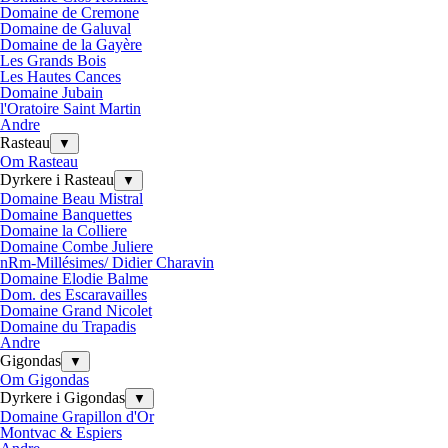
Domaine de Cremone
Domaine de Galuval
Domaine de la Gayère
Les Grands Bois
Les Hautes Cances
Domaine Jubain
l'Oratoire Saint Martin
Andre
Rasteau
▼
Om Rasteau
Dyrkere i Rasteau
▼
Domaine Beau Mistral
Domaine Banquettes
Domaine la Colliere
Domaine Combe Juliere
nRm-Millésimes/ Didier Charavin
Domaine Elodie Balme
Dom. des Escaravailles
Domaine Grand Nicolet
Domaine du Trapadis
Andre
Gigondas
▼
Om Gigondas
Dyrkere i Gigondas
▼
Domaine Grapillon d'Or
Montvac & Espiers