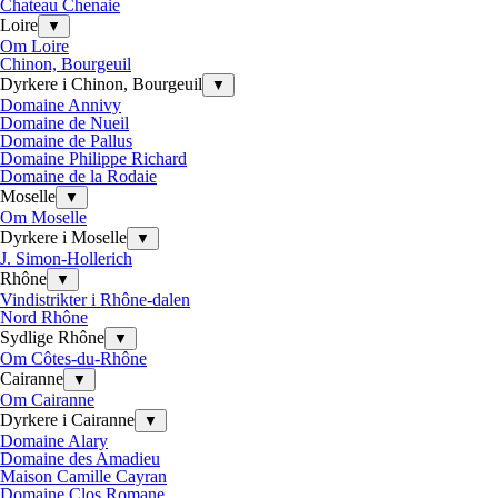
Chateau Chenaie
Loire
▼
Om Loire
Chinon, Bourgeuil
Dyrkere i Chinon, Bourgeuil
▼
Domaine Annivy
Domaine de Nueil
Domaine de Pallus
Domaine Philippe Richard
Domaine de la Rodaie
Moselle
▼
Om Moselle
Dyrkere i Moselle
▼
J. Simon-Hollerich
Rhône
▼
Vindistrikter i Rhône-dalen
Nord Rhône
Sydlige Rhône
▼
Om Côtes-du-Rhône
Cairanne
▼
Om Cairanne
Dyrkere i Cairanne
▼
Domaine Alary
Domaine des Amadieu
Maison Camille Cayran
Domaine Clos Romane