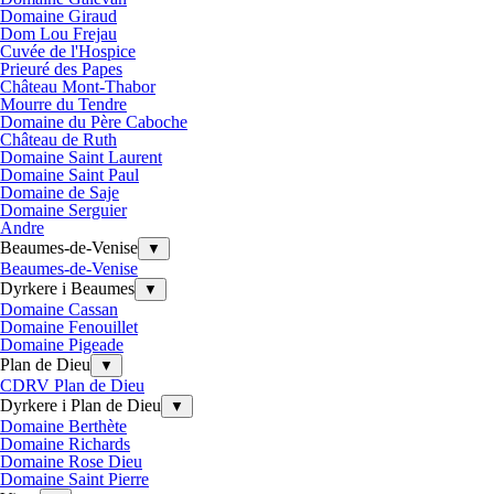
Domaine Giraud
Dom Lou Frejau
Cuvée de l'Hospice
Prieuré des Papes
Château Mont-Thabor
Mourre du Tendre
Domaine du Père Caboche
Château de Ruth
Domaine Saint Laurent
Domaine Saint Paul
Domaine de Saje
Domaine Serguier
Andre
Beaumes-de-Venise
▼
Beaumes-de-Venise
Dyrkere i Beaumes
▼
Domaine Cassan
Domaine Fenouillet
Domaine Pigeade
Plan de Dieu
▼
CDRV Plan de Dieu
Dyrkere i Plan de Dieu
▼
Domaine Berthète
Domaine Richards
Domaine Rose Dieu
Domaine Saint Pierre