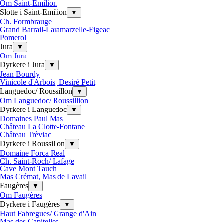
Om Saint-Emilion
Slotte i Saint-Emilion
▼
Ch. Formbrauge
Grand Barrail-Laramarzelle-Figeac
Pomerol
Jura
▼
Om Jura
Dyrkere i Jura
▼
Jean Bourdy
Vinicole d'Arbois, Desiré Petit
Languedoc/ Roussillon
▼
Om Languedoc/ Roussillion
Dyrkere i Languedoc
▼
Domaines Paul Mas
Château La Clotte-Fontane
Château Trèviac
Dyrkere i Roussillon
▼
Domaine Forca Real
Ch. Saint-Roch/ Lafage
Cave Mont Tauch
Mas Crémat, Mas de Lavail
Faugères
▼
Om Faugères
Dyrkere i Faugères
▼
Haut Fabregues/ Grange d'Ain
Mas des Capitelles