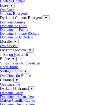
Chateau Chenaie
Loire
▼
Om Loire
Chinon, Bourgeuil
Dyrkere i Chinon, Bourgeuil
▼
Domaine Annivy
Domaine de Nueil
Domaine de Pallus
Domaine Philippe Richard
Domaine de la Rodaie
Moselle
▼
Om Moselle
Dyrkere i Moselle
▼
J. Simon-Hollerich
Rhône
▼
Vindistrikter i Rhône-dalen
Nord Rhône
Sydlige Rhône
▼
Om Côtes-du-Rhône
Cairanne
▼
Om Cairanne
Dyrkere i Cairanne
▼
Domaine Alary
Domaine des Amadieu
Maison Camille Cayran
Domaine Clos Romane