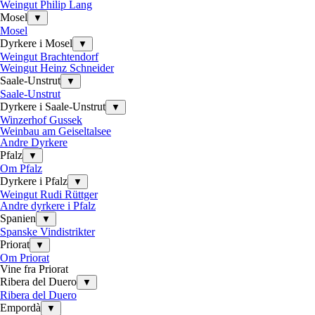
Weingut Philip Lang
Mosel
▼
Mosel
Dyrkere i Mosel
▼
Weingut Brachtendorf
Weingut Heinz Schneider
Saale-Unstrut
▼
Saale-Unstrut
Dyrkere i Saale-Unstrut
▼
Winzerhof Gussek
Weinbau am Geiseltalsee
Andre Dyrkere
Pfalz
▼
Om Pfalz
Dyrkere i Pfalz
▼
Weingut Rudi Rüttger
Andre dyrkere i Pfalz
Spanien
▼
Spanske Vindistrikter
Priorat
▼
Om Priorat
Vine fra Priorat
Ribera del Duero
▼
Ribera del Duero
Empordà
▼