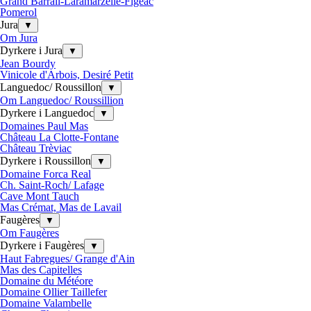
Grand Barrail-Laramarzelle-Figeac
Pomerol
Jura
▼
Om Jura
Dyrkere i Jura
▼
Jean Bourdy
Vinicole d'Arbois, Desiré Petit
Languedoc/ Roussillon
▼
Om Languedoc/ Roussillion
Dyrkere i Languedoc
▼
Domaines Paul Mas
Château La Clotte-Fontane
Château Trèviac
Dyrkere i Roussillon
▼
Domaine Forca Real
Ch. Saint-Roch/ Lafage
Cave Mont Tauch
Mas Crémat, Mas de Lavail
Faugères
▼
Om Faugères
Dyrkere i Faugères
▼
Haut Fabregues/ Grange d'Ain
Mas des Capitelles
Domaine du Météore
Domaine Ollier Taillefer
Domaine Valambelle