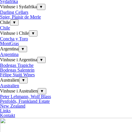
Sydafrika
Vinhuse i Sydafrika
▼
Darling Cellars
Spier, Plaisir de Merle
Chile
▼
Chile
Vinhuse i Chile
▼
Concha y Toro
MontGras
Argentina
▼
Argentina
Vinhuse i Argentina
▼
Bodegas Trapiche
Bodegas Salentein
Félipe Staiti Wines
Australien
▼
Australien
Vinhuse i Australien
▼
Peter Lehmann, Wolf Blass
Penfolds, Frankland Estate
New Zealand
Links
Kontakt