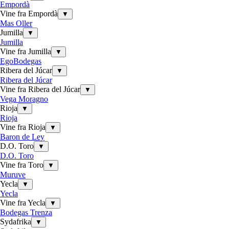
Empordà
Vine fra Empordà
▼
Mas Oller
Jumilla
▼
Jumilla
Vine fra Jumilla
▼
EgoBodegas
Ribera del Júcar
▼
Ribera del Júcar
Vine fra Ribera del Júcar
▼
Vega Moragno
Rioja
▼
Rioja
Vine fra Rioja
▼
Baron de Ley
D.O. Toro
▼
D.O. Toro
Vine fra Toro
▼
Muruve
Yecla
▼
Yecla
Vine fra Yecla
▼
Bodegas Trenza
Sydafrika
▼