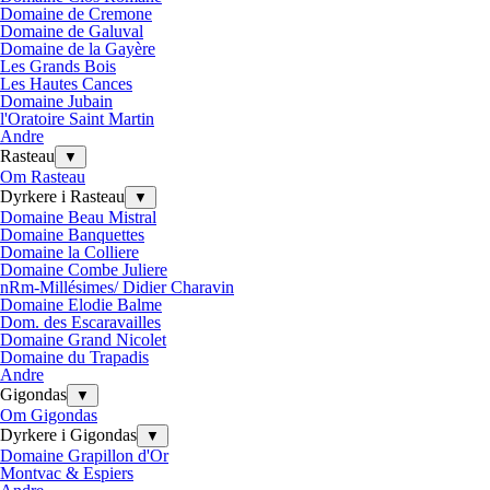
Domaine de Cremone
Domaine de Galuval
Domaine de la Gayère
Les Grands Bois
Les Hautes Cances
Domaine Jubain
l'Oratoire Saint Martin
Andre
Rasteau
▼
Om Rasteau
Dyrkere i Rasteau
▼
Domaine Beau Mistral
Domaine Banquettes
Domaine la Colliere
Domaine Combe Juliere
nRm-Millésimes/ Didier Charavin
Domaine Elodie Balme
Dom. des Escaravailles
Domaine Grand Nicolet
Domaine du Trapadis
Andre
Gigondas
▼
Om Gigondas
Dyrkere i Gigondas
▼
Domaine Grapillon d'Or
Montvac & Espiers