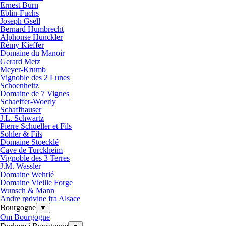
Ernest Burn
Eblin-Fuchs
Joseph Gsell
Bernard Humbrecht
Alphonse Hunckler
Rémy Kieffer
Domaine du Manoir
Gerard Metz
Meyer-Krumb
Vignoble des 2 Lunes
Schoenheitz
Domaine de 7 Vignes
Schaeffer-Woerly
Schaffhauser
J.L. Schwartz
Pierre Schueller et Fils
Sohler & Fils
Domaine Stoecklé
Cave de Turckheim
Vignoble des 3 Terres
J.M. Wassler
Domaine Wehrlé
Domaine Vieille Forge
Wunsch & Mann
Andre rødvine fra Alsace
Bourgogne
▼
Om Bourgogne