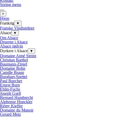
Kontakt
Spring menu
×
Hjem
Frankrig
▼
Franske Vindistrikter
Alsace
▼
Om Alsace
Druerne i Alsace
Alsace rødvin
Dyrkere i Alsace
▼
Domaine Aimé Stentz
Christian Barthel
Baumann-Zirgel
Domaine Bohn
Camille Braun
Burghart-Spettel
Paul Buecher
Ernest Burn
Eblin-Fuchs
Joseph Gsell
Bernard Humbrecht
Alphonse Hunckler
Rémy Kieffer
Domaine du Manoir
Gerard Metz