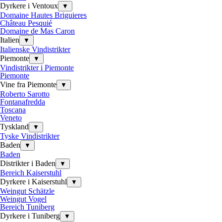
Dyrkere i Ventoux
▼
Domaine Hautes Briguieres
Château Pesquié
Domaine de Mas Caron
Italien
▼
Italienske Vindistrikter
Piemonte
▼
Vindistrikter i Piemonte
Piemonte
Vine fra Piemonte
▼
Roberto Sarotto
Fontanafredda
Toscana
Veneto
Tyskland
▼
Tyske Vindistrikter
Baden
▼
Baden
Distrikter i Baden
▼
Bereich Kaiserstuhl
Dyrkere i Kaiserstuhl
▼
Weingut Schätzle
Weingut Vogel
Bereich Tuniberg
Dyrkere i Tuniberg
▼