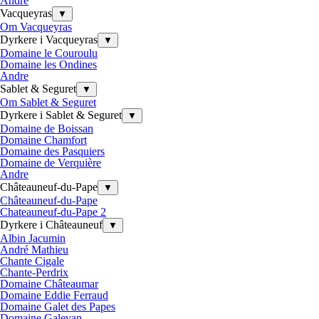
Andre
Vacqueyras
▼
Om Vacqueyras
Dyrkere i Vacqueyras
▼
Domaine le Couroulu
Domaine les Ondines
Andre
Sablet & Seguret
▼
Om Sablet & Seguret
Dyrkere i Sablet & Seguret
▼
Domaine de Boissan
Domaine Chamfort
Domaine des Pasquiers
Domaine de Verquière
Andre
Châteauneuf-du-Pape
▼
Châteauneuf-du-Pape
Chateauneuf-du-Pape 2
Dyrkere i Châteauneuf
▼
Albin Jacumin
André Mathieu
Chante Cigale
Chante-Perdrix
Domaine Châteaumar
Domaine Eddie Ferraud
Domaine Galet des Papes
Domaine Galevan