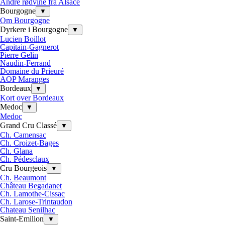
Andre rødvine fra Alsace
Bourgogne
▼
Om Bourgogne
Dyrkere i Bourgogne
▼
Lucien Boillot
Capitain-Gagnerot
Pierre Gelin
Naudin-Ferrand
Domaine du Prieuré
AOP Maranges
Bordeaux
▼
Kort over Bordeaux
Medoc
▼
Medoc
Grand Cru Classé
▼
Ch. Camensac
Ch. Croizet-Bages
Ch. Glana
Ch. Pédesclaux
Cru Bourgeois
▼
Ch. Beaumont
Château Begadanet
Ch. Lamothe-Cissac
Ch. Larose-Trintaudon
Chateau Senilhac
Saint-Emilion
▼