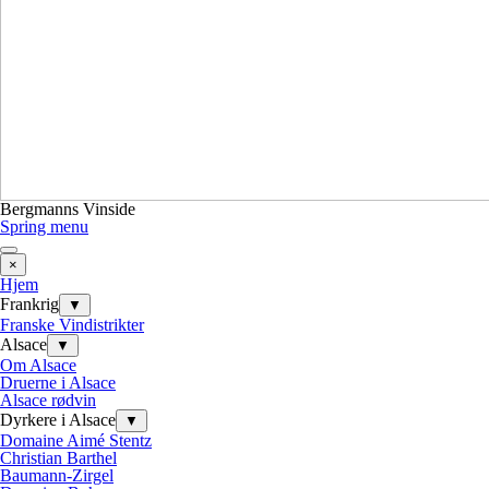
Bergmanns Vinside
Spring menu
×
Hjem
Frankrig
▼
Franske Vindistrikter
Alsace
▼
Om Alsace
Druerne i Alsace
Alsace rødvin
Dyrkere i Alsace
▼
Domaine Aimé Stentz
Christian Barthel
Baumann-Zirgel