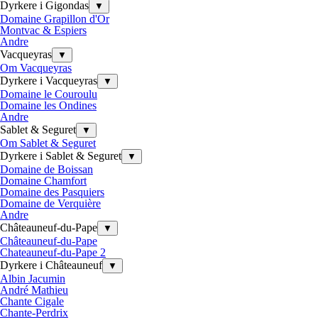
Dyrkere i Gigondas
▼
Domaine Grapillon d'Or
Montvac & Espiers
Andre
Vacqueyras
▼
Om Vacqueyras
Dyrkere i Vacqueyras
▼
Domaine le Couroulu
Domaine les Ondines
Andre
Sablet & Seguret
▼
Om Sablet & Seguret
Dyrkere i Sablet & Seguret
▼
Domaine de Boissan
Domaine Chamfort
Domaine des Pasquiers
Domaine de Verquière
Andre
Châteauneuf-du-Pape
▼
Châteauneuf-du-Pape
Chateauneuf-du-Pape 2
Dyrkere i Châteauneuf
▼
Albin Jacumin
André Mathieu
Chante Cigale
Chante-Perdrix