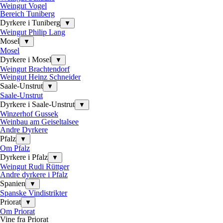
Weingut Vogel
Bereich Tuniberg
Dyrkere i Tuniberg
▼
Weingut Philip Lang
Mosel
▼
Mosel
Dyrkere i Mosel
▼
Weingut Brachtendorf
Weingut Heinz Schneider
Saale-Unstrut
▼
Saale-Unstrut
Dyrkere i Saale-Unstrut
▼
Winzerhof Gussek
Weinbau am Geiseltalsee
Andre Dyrkere
Pfalz
▼
Om Pfalz
Dyrkere i Pfalz
▼
Weingut Rudi Rüttger
Andre dyrkere i Pfalz
Spanien
▼
Spanske Vindistrikter
Priorat
▼
Om Priorat
Vine fra Priorat