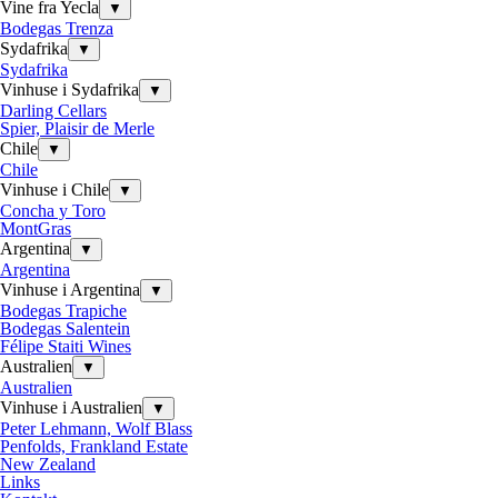
Vine fra Yecla
▼
Bodegas Trenza
Sydafrika
▼
Sydafrika
Vinhuse i Sydafrika
▼
Darling Cellars
Spier, Plaisir de Merle
Chile
▼
Chile
Vinhuse i Chile
▼
Concha y Toro
MontGras
Argentina
▼
Argentina
Vinhuse i Argentina
▼
Bodegas Trapiche
Bodegas Salentein
Félipe Staiti Wines
Australien
▼
Australien
Vinhuse i Australien
▼
Peter Lehmann, Wolf Blass
Penfolds, Frankland Estate
New Zealand
Links