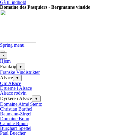
Gå til indhold
Domaine des Pasquiers - Bergmanns vinside
Spring menu
×
Hjem
Frankrig
▼
Franske Vindistrikter
Alsace
▼
Om Alsace
Druerne i Alsace
Alsace rødvin
Dyrkere i Alsace
▼
Domaine Aimé Stentz
Christian Barthel
Baumann-Zirgel
Domaine Bohn
Camille Braun
Burghart-Spettel
Paul Buecher