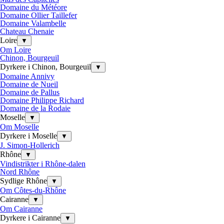
Domaine du Météore
Domaine Ollier Taillefer
Domaine Valambelle
Chateau Chenaie
Loire
▼
Om Loire
Chinon, Bourgeuil
Dyrkere i Chinon, Bourgeuil
▼
Domaine Annivy
Domaine de Nueil
Domaine de Pallus
Domaine Philippe Richard
Domaine de la Rodaie
Moselle
▼
Om Moselle
Dyrkere i Moselle
▼
J. Simon-Hollerich
Rhône
▼
Vindistrikter i Rhône-dalen
Nord Rhône
Sydlige Rhône
▼
Om Côtes-du-Rhône
Cairanne
▼
Om Cairanne
Dyrkere i Cairanne
▼