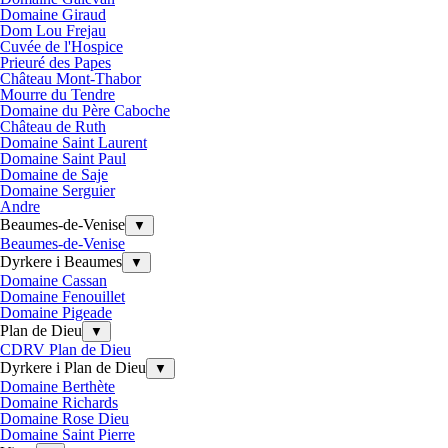
Domaine Giraud
Dom Lou Frejau
Cuvée de l'Hospice
Prieuré des Papes
Château Mont-Thabor
Mourre du Tendre
Domaine du Père Caboche
Château de Ruth
Domaine Saint Laurent
Domaine Saint Paul
Domaine de Saje
Domaine Serguier
Andre
Beaumes-de-Venise
▼
Beaumes-de-Venise
Dyrkere i Beaumes
▼
Domaine Cassan
Domaine Fenouillet
Domaine Pigeade
Plan de Dieu
▼
CDRV Plan de Dieu
Dyrkere i Plan de Dieu
▼
Domaine Berthète
Domaine Richards
Domaine Rose Dieu
Domaine Saint Pierre