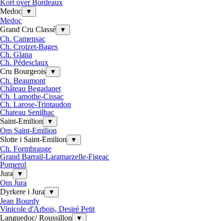
Kort over Bordeaux
Medoc
▼
Medoc
Grand Cru Classé
▼
Ch. Camensac
Ch. Croizet-Bages
Ch. Glana
Ch. Pédesclaux
Cru Bourgeois
▼
Ch. Beaumont
Château Begadanet
Ch. Lamothe-Cissac
Ch. Larose-Trintaudon
Chateau Senilhac
Saint-Emilion
▼
Om Saint-Emilion
Slotte i Saint-Emilion
▼
Ch. Formbrauge
Grand Barrail-Laramarzelle-Figeac
Pomerol
Jura
▼
Om Jura
Dyrkere i Jura
▼
Jean Bourdy
Vinicole d'Arbois, Desiré Petit
Languedoc/ Roussillon
▼