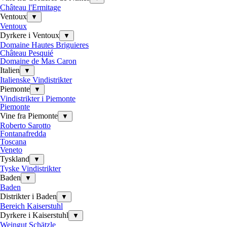
Château l'Ermitage
Ventoux
▼
Ventoux
Dyrkere i Ventoux
▼
Domaine Hautes Briguieres
Château Pesquié
Domaine de Mas Caron
Italien
▼
Italienske Vindistrikter
Piemonte
▼
Vindistrikter i Piemonte
Piemonte
Vine fra Piemonte
▼
Roberto Sarotto
Fontanafredda
Toscana
Veneto
Tyskland
▼
Tyske Vindistrikter
Baden
▼
Baden
Distrikter i Baden
▼
Bereich Kaiserstuhl
Dyrkere i Kaiserstuhl
▼
Weingut Schätzle