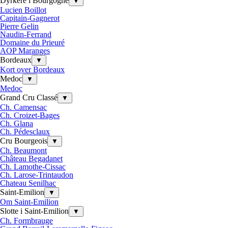
Dyrkere i Bourgogne
▼
Lucien Boillot
Capitain-Gagnerot
Pierre Gelin
Naudin-Ferrand
Domaine du Prieuré
AOP Maranges
Bordeaux
▼
Kort over Bordeaux
Medoc
▼
Medoc
Grand Cru Classé
▼
Ch. Camensac
Ch. Croizet-Bages
Ch. Glana
Ch. Pédesclaux
Cru Bourgeois
▼
Ch. Beaumont
Château Begadanet
Ch. Lamothe-Cissac
Ch. Larose-Trintaudon
Chateau Senilhac
Saint-Emilion
▼
Om Saint-Emilion
Slotte i Saint-Emilion
▼
Ch. Formbrauge