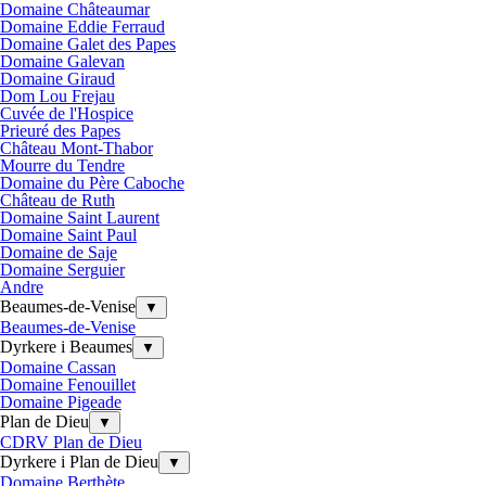
Domaine Châteaumar
Domaine Eddie Ferraud
Domaine Galet des Papes
Domaine Galevan
Domaine Giraud
Dom Lou Frejau
Cuvée de l'Hospice
Prieuré des Papes
Château Mont-Thabor
Mourre du Tendre
Domaine du Père Caboche
Château de Ruth
Domaine Saint Laurent
Domaine Saint Paul
Domaine de Saje
Domaine Serguier
Andre
Beaumes-de-Venise
▼
Beaumes-de-Venise
Dyrkere i Beaumes
▼
Domaine Cassan
Domaine Fenouillet
Domaine Pigeade
Plan de Dieu
▼
CDRV Plan de Dieu
Dyrkere i Plan de Dieu
▼
Domaine Berthète