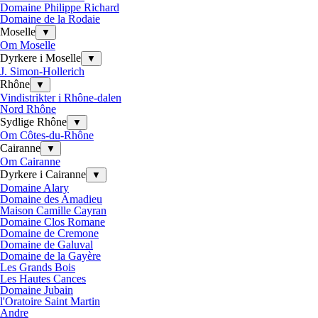
Domaine Philippe Richard
Domaine de la Rodaie
Moselle
▼
Om Moselle
Dyrkere i Moselle
▼
J. Simon-Hollerich
Rhône
▼
Vindistrikter i Rhône-dalen
Nord Rhône
Sydlige Rhône
▼
Om Côtes-du-Rhône
Cairanne
▼
Om Cairanne
Dyrkere i Cairanne
▼
Domaine Alary
Domaine des Amadieu
Maison Camille Cayran
Domaine Clos Romane
Domaine de Cremone
Domaine de Galuval
Domaine de la Gayère
Les Grands Bois
Les Hautes Cances
Domaine Jubain
l'Oratoire Saint Martin
Andre