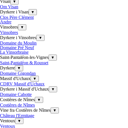
Visan
▼
Om Visan
Dyrkere i Visan
▼
Clos Père Clément
Andre
Vinsobres
▼
Vinsobres
Dyrkere i Vinsobres
▼
Domaine du Moulin
Domaine Pré Neuf
La Vinsorbraise
Saint-Pantaléon-les-Vignes
▼
Saint-Pantaléon & Rousset
Dyrkere
▼
Domaine Gigondan
Massif d'Uchaux
▼
CDRV Massif d'Uchaux
Dyrkere i Massif d'Uchaux
▼
Domaine Cabotte
Costières de Nîmes
▼
Costières de Nîmes
Vine fra Costières de Nîmes
▼
Château l'Ermitage
Ventoux
▼
Ventoux