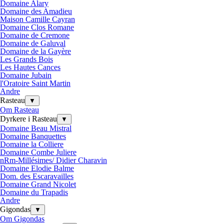
Domaine Alary
Domaine des Amadieu
Maison Camille Cayran
Domaine Clos Romane
Domaine de Cremone
Domaine de Galuval
Domaine de la Gayère
Les Grands Bois
Les Hautes Cances
Domaine Jubain
l'Oratoire Saint Martin
Andre
Rasteau
▼
Om Rasteau
Dyrkere i Rasteau
▼
Domaine Beau Mistral
Domaine Banquettes
Domaine la Colliere
Domaine Combe Juliere
nRm-Millésimes/ Didier Charavin
Domaine Elodie Balme
Dom. des Escaravailles
Domaine Grand Nicolet
Domaine du Trapadis
Andre
Gigondas
▼
Om Gigondas