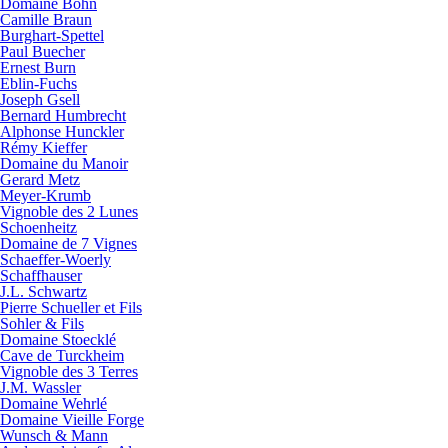
Domaine Bohn
Camille Braun
Burghart-Spettel
Paul Buecher
Ernest Burn
Eblin-Fuchs
Joseph Gsell
Bernard Humbrecht
Alphonse Hunckler
Rémy Kieffer
Domaine du Manoir
Gerard Metz
Meyer-Krumb
Vignoble des 2 Lunes
Schoenheitz
Domaine de 7 Vignes
Schaeffer-Woerly
Schaffhauser
J.L. Schwartz
Pierre Schueller et Fils
Sohler & Fils
Domaine Stoecklé
Cave de Turckheim
Vignoble des 3 Terres
J.M. Wassler
Domaine Wehrlé
Domaine Vieille Forge
Wunsch & Mann