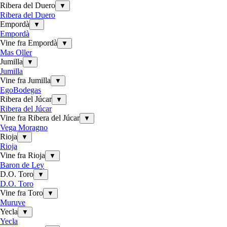
Ribera del Duero
▼
Ribera del Duero
Empordà
▼
Empordà
Vine fra Empordà
▼
Mas Oller
Jumilla
▼
Jumilla
Vine fra Jumilla
▼
EgoBodegas
Ribera del Júcar
▼
Ribera del Júcar
Vine fra Ribera del Júcar
▼
Vega Moragno
Rioja
▼
Rioja
Vine fra Rioja
▼
Baron de Ley
D.O. Toro
▼
D.O. Toro
Vine fra Toro
▼
Muruve
Yecla
▼
Yecla