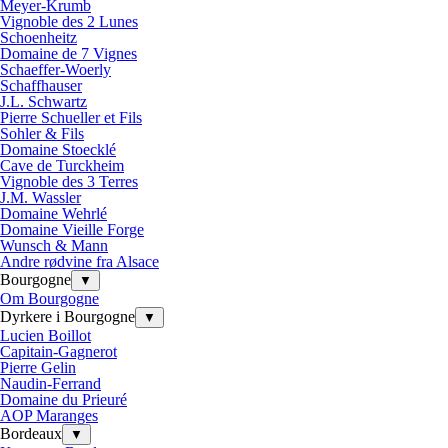
Meyer-Krumb
Vignoble des 2 Lunes
Schoenheitz
Domaine de 7 Vignes
Schaeffer-Woerly
Schaffhauser
J.L. Schwartz
Pierre Schueller et Fils
Sohler & Fils
Domaine Stoecklé
Cave de Turckheim
Vignoble des 3 Terres
J.M. Wassler
Domaine Wehrlé
Domaine Vieille Forge
Wunsch & Mann
Andre rødvine fra Alsace
Bourgogne
▼
Om Bourgogne
Dyrkere i Bourgogne
▼
Lucien Boillot
Capitain-Gagnerot
Pierre Gelin
Naudin-Ferrand
Domaine du Prieuré
AOP Maranges
Bordeaux
▼