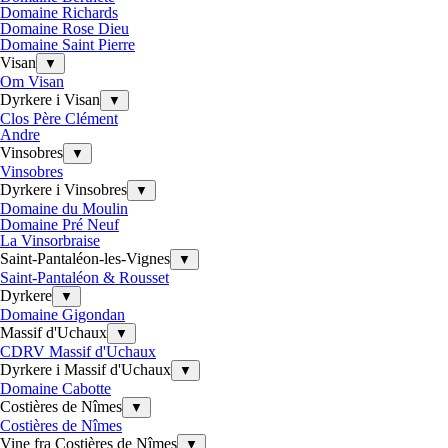
Domaine Richards
Domaine Rose Dieu
Domaine Saint Pierre
Visan
▼
Om Visan
Dyrkere i Visan
▼
Clos Père Clément
Andre
Vinsobres
▼
Vinsobres
Dyrkere i Vinsobres
▼
Domaine du Moulin
Domaine Pré Neuf
La Vinsorbraise
Saint-Pantaléon-les-Vignes
▼
Saint-Pantaléon & Rousset
Dyrkere
▼
Domaine Gigondan
Massif d'Uchaux
▼
CDRV Massif d'Uchaux
Dyrkere i Massif d'Uchaux
▼
Domaine Cabotte
Costières de Nîmes
▼
Costières de Nîmes
Vine fra Costières de Nîmes
▼