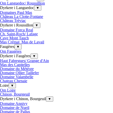
Om Languedoc/ Roussillion
Dyrkere i Languedoc
▼
Domaines Paul Mas
Château La Clotte-Fontane
Château Trèviac
Dyrkere i Roussillon
▼
Domaine Forca Real
Ch. Saint-Roch/ Lafage
Cave Mont Tauch
Mas Crémat, Mas de Lavail
Faugères
▼
Om Faugères
Dyrkere i Faugères
▼
Haut Fabregues/ Grange d'Ain
Mas des Capitelles
Domaine du Météore
Domaine Ollier Taillefer
Domaine Valambelle
Chateau Chenaie
Loire
▼
Om Loire
Chinon, Bourgeuil
Dyrkere i Chinon, Bourgeuil
▼
Domaine Annivy
Domaine de Nueil
Domaine de Pallus