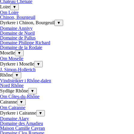
Chateau Chenaie
Loire
▼
Om Loire
Chinon, Bourgeuil
Dyrkere i Chinon, Bourgeuil
▼
Domaine Annivy
Domaine de Nueil
Domaine de Pallus
Domaine Philippe Richard
Domaine de la Rodaie
Moselle
▼
Om Moselle
Dyrkere i Moselle
▼
J. Simon-Hollerich
Rhône
▼
Vindistrikter i Rhône-dalen
Nord Rhône
Sydlige Rhône
▼
Om Côtes-du-Rhône
Cairanne
▼
Om Cairanne
Dyrkere i Cairanne
▼
Domaine Alary
Domaine des Amadieu
Maison Camille Cayran
Domaine Clos Romane