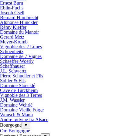
Ernest Burn
Eblin-Fuchs
Joseph Gsell
Bernard Humbrecht
Alphonse Hunckler
Rémy Kieffer
Domaine du Manoir
Gerard Metz
Meyer-Krumb
Vignoble des 2 Lunes
Schoenheitz
Domaine de 7 Vignes
Schaeffer-Woerly
Schaffhauser
J.L. Schwartz
Pierre Schueller et Fils
Sohler & Fils
Domaine Stoecklé
Cave de Turckheim
Vignoble des 3 Terres
J.M. Wassler
Domaine Wehrlé
Domaine Vieille Forge
Wunsch & Mann
Andre rødvine fra Alsace
Bourgogne
▼
Om Bourgogne