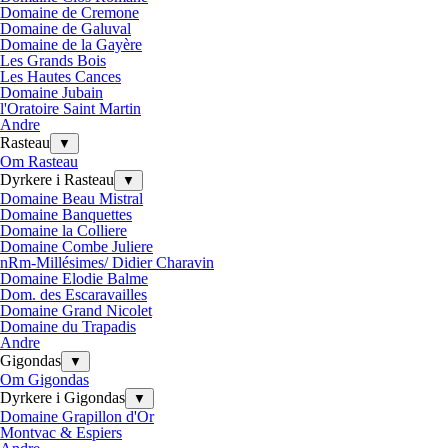
Domaine de Cremone
Domaine de Galuval
Domaine de la Gayère
Les Grands Bois
Les Hautes Cances
Domaine Jubain
l'Oratoire Saint Martin
Andre
Rasteau
▼
Om Rasteau
Dyrkere i Rasteau
▼
Domaine Beau Mistral
Domaine Banquettes
Domaine la Colliere
Domaine Combe Juliere
nRm-Millésimes/ Didier Charavin
Domaine Elodie Balme
Dom. des Escaravailles
Domaine Grand Nicolet
Domaine du Trapadis
Andre
Gigondas
▼
Om Gigondas
Dyrkere i Gigondas
▼
Domaine Grapillon d'Or
Montvac & Espiers