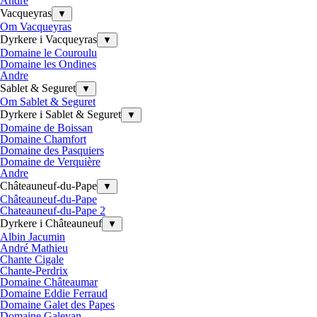
Andre
Vacqueyras
▼
Om Vacqueyras
Dyrkere i Vacqueyras
▼
Domaine le Couroulu
Domaine les Ondines
Andre
Sablet & Seguret
▼
Om Sablet & Seguret
Dyrkere i Sablet & Seguret
▼
Domaine de Boissan
Domaine Chamfort
Domaine des Pasquiers
Domaine de Verquière
Andre
Châteauneuf-du-Pape
▼
Châteauneuf-du-Pape
Chateauneuf-du-Pape 2
Dyrkere i Châteauneuf
▼
Albin Jacumin
André Mathieu
Chante Cigale
Chante-Perdrix
Domaine Châteaumar
Domaine Eddie Ferraud
Domaine Galet des Papes
Domaine Galevan