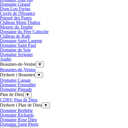
Domaine Giraud
Dom Lou Frejau
Cuvée de l'Hospice
Prieuré des Papes
Château Mont-Thabor
Mourre du Tendre
Domaine du Père Caboche
Château de Ruth
Domaine Saint Laurent
Domaine Saint Paul
Domaine de Saje
Domaine Serguier
Andre
Beaumes-de-Venise
▼
Beaumes-de-Venise
Dyrkere i Beaumes
▼
Domaine Cassan
Domaine Fenouillet
Domaine Pigeade
Plan de Dieu
▼
CDRV Plan de Dieu
Dyrkere i Plan de Dieu
▼
Domaine Berthète
Domaine Richards
Domaine Rose Dieu
Domaine Saint Pierre