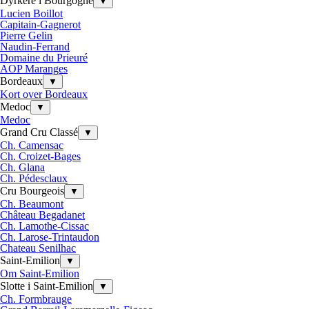
Dyrkere i Bourgogne
▼
Lucien Boillot
Capitain-Gagnerot
Pierre Gelin
Naudin-Ferrand
Domaine du Prieuré
AOP Maranges
Bordeaux
▼
Kort over Bordeaux
Medoc
▼
Medoc
Grand Cru Classé
▼
Ch. Camensac
Ch. Croizet-Bages
Ch. Glana
Ch. Pédesclaux
Cru Bourgeois
▼
Ch. Beaumont
Château Begadanet
Ch. Lamothe-Cissac
Ch. Larose-Trintaudon
Chateau Senilhac
Saint-Emilion
▼
Om Saint-Emilion
Slotte i Saint-Emilion
▼
Ch. Formbrauge