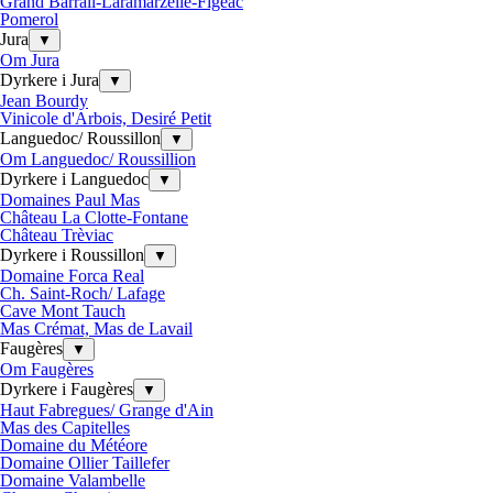
Grand Barrail-Laramarzelle-Figeac
Pomerol
Jura
▼
Om Jura
Dyrkere i Jura
▼
Jean Bourdy
Vinicole d'Arbois, Desiré Petit
Languedoc/ Roussillon
▼
Om Languedoc/ Roussillion
Dyrkere i Languedoc
▼
Domaines Paul Mas
Château La Clotte-Fontane
Château Trèviac
Dyrkere i Roussillon
▼
Domaine Forca Real
Ch. Saint-Roch/ Lafage
Cave Mont Tauch
Mas Crémat, Mas de Lavail
Faugères
▼
Om Faugères
Dyrkere i Faugères
▼
Haut Fabregues/ Grange d'Ain
Mas des Capitelles
Domaine du Météore
Domaine Ollier Taillefer
Domaine Valambelle