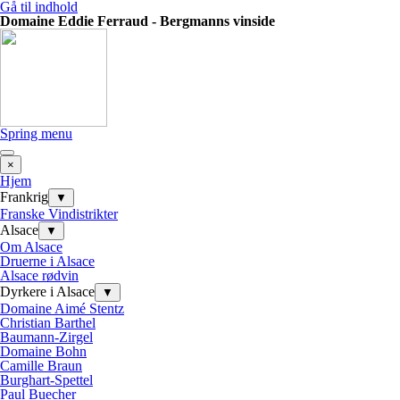
Gå til indhold
Domaine Eddie Ferraud - Bergmanns vinside
Spring menu
×
Hjem
Frankrig
▼
Franske Vindistrikter
Alsace
▼
Om Alsace
Druerne i Alsace
Alsace rødvin
Dyrkere i Alsace
▼
Domaine Aimé Stentz
Christian Barthel
Baumann-Zirgel
Domaine Bohn
Camille Braun
Burghart-Spettel
Paul Buecher