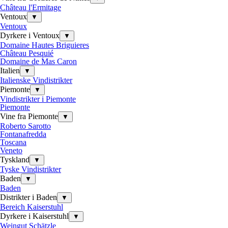
Château l'Ermitage
Ventoux
▼
Ventoux
Dyrkere i Ventoux
▼
Domaine Hautes Briguieres
Château Pesquié
Domaine de Mas Caron
Italien
▼
Italienske Vindistrikter
Piemonte
▼
Vindistrikter i Piemonte
Piemonte
Vine fra Piemonte
▼
Roberto Sarotto
Fontanafredda
Toscana
Veneto
Tyskland
▼
Tyske Vindistrikter
Baden
▼
Baden
Distrikter i Baden
▼
Bereich Kaiserstuhl
Dyrkere i Kaiserstuhl
▼
Weingut Schätzle