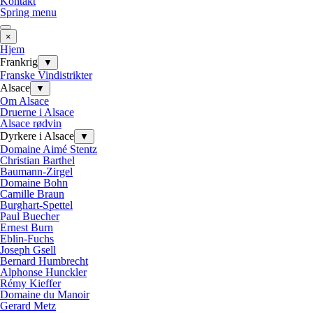
Kontakt
Spring menu
×
Hjem
Frankrig
▼
Franske Vindistrikter
Alsace
▼
Om Alsace
Druerne i Alsace
Alsace rødvin
Dyrkere i Alsace
▼
Domaine Aimé Stentz
Christian Barthel
Baumann-Zirgel
Domaine Bohn
Camille Braun
Burghart-Spettel
Paul Buecher
Ernest Burn
Eblin-Fuchs
Joseph Gsell
Bernard Humbrecht
Alphonse Hunckler
Rémy Kieffer
Domaine du Manoir
Gerard Metz