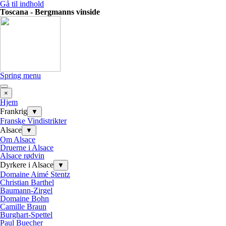
Gå til indhold
Toscana - Bergmanns vinside
Spring menu
×
Hjem
Frankrig
▼
Franske Vindistrikter
Alsace
▼
Om Alsace
Druerne i Alsace
Alsace rødvin
Dyrkere i Alsace
▼
Domaine Aimé Stentz
Christian Barthel
Baumann-Zirgel
Domaine Bohn
Camille Braun
Burghart-Spettel
Paul Buecher