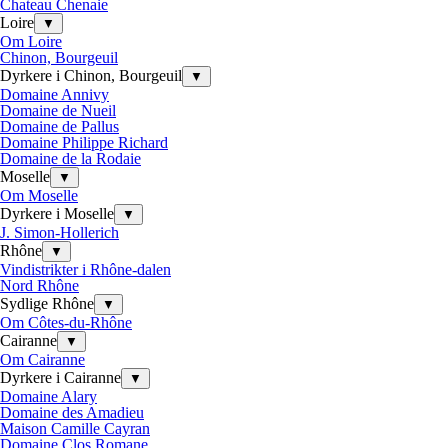
Chateau Chenaie
Loire
▼
Om Loire
Chinon, Bourgeuil
Dyrkere i Chinon, Bourgeuil
▼
Domaine Annivy
Domaine de Nueil
Domaine de Pallus
Domaine Philippe Richard
Domaine de la Rodaie
Moselle
▼
Om Moselle
Dyrkere i Moselle
▼
J. Simon-Hollerich
Rhône
▼
Vindistrikter i Rhône-dalen
Nord Rhône
Sydlige Rhône
▼
Om Côtes-du-Rhône
Cairanne
▼
Om Cairanne
Dyrkere i Cairanne
▼
Domaine Alary
Domaine des Amadieu
Maison Camille Cayran
Domaine Clos Romane