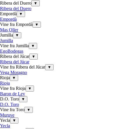
Ribera del Duero
▼
Ribera del Duero
Empordà
▼
Empordà
Vine fra Empordà
▼
Mas Oller
Jumilla
▼
Jumilla
Vine fra Jumilla
▼
EgoBodegas
Ribera del Júcar
▼
Ribera del Júcar
Vine fra Ribera del Júcar
▼
Vega Moragno
Rioja
▼
Rioja
Vine fra Rioja
▼
Baron de Ley
D.O. Toro
▼
D.O. Toro
Vine fra Toro
▼
Muruve
Yecla
▼
Yecla