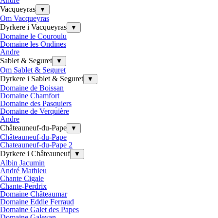
Andre
Vacqueyras
▼
Om Vacqueyras
Dyrkere i Vacqueyras
▼
Domaine le Couroulu
Domaine les Ondines
Andre
Sablet & Seguret
▼
Om Sablet & Seguret
Dyrkere i Sablet & Seguret
▼
Domaine de Boissan
Domaine Chamfort
Domaine des Pasquiers
Domaine de Verquière
Andre
Châteauneuf-du-Pape
▼
Châteauneuf-du-Pape
Chateauneuf-du-Pape 2
Dyrkere i Châteauneuf
▼
Albin Jacumin
André Mathieu
Chante Cigale
Chante-Perdrix
Domaine Châteaumar
Domaine Eddie Ferraud
Domaine Galet des Papes
Domaine Galevan