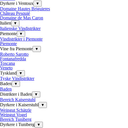
Dyrkere i Ventoux
▼
Domaine Hautes Briguieres
Château Pesquié
Domaine de Mas Caron
Italien
▼
Italienske Vindistrikter
Piemonte
▼
Vindistrikter i Piemonte
Piemonte
Vine fra Piemonte
▼
Roberto Sarotto
Fontanafredda
Toscana
Veneto
Tyskland
▼
Tyske Vindistrikter
Baden
▼
Baden
Distrikter i Baden
▼
Bereich Kaiserstuhl
Dyrkere i Kaiserstuhl
▼
Weingut Schätzle
Weingut Vogel
Bereich Tuniberg
Dyrkere i Tuniberg
▼