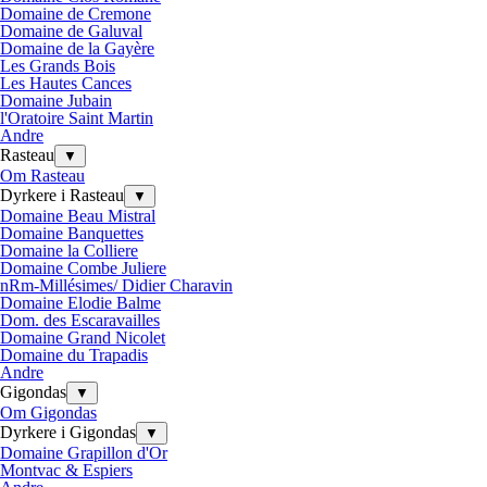
Domaine de Cremone
Domaine de Galuval
Domaine de la Gayère
Les Grands Bois
Les Hautes Cances
Domaine Jubain
l'Oratoire Saint Martin
Andre
Rasteau
▼
Om Rasteau
Dyrkere i Rasteau
▼
Domaine Beau Mistral
Domaine Banquettes
Domaine la Colliere
Domaine Combe Juliere
nRm-Millésimes/ Didier Charavin
Domaine Elodie Balme
Dom. des Escaravailles
Domaine Grand Nicolet
Domaine du Trapadis
Andre
Gigondas
▼
Om Gigondas
Dyrkere i Gigondas
▼
Domaine Grapillon d'Or
Montvac & Espiers