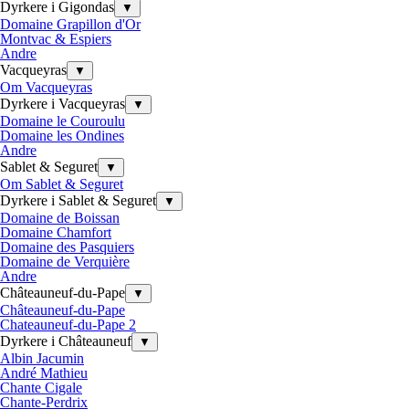
Dyrkere i Gigondas
▼
Domaine Grapillon d'Or
Montvac & Espiers
Andre
Vacqueyras
▼
Om Vacqueyras
Dyrkere i Vacqueyras
▼
Domaine le Couroulu
Domaine les Ondines
Andre
Sablet & Seguret
▼
Om Sablet & Seguret
Dyrkere i Sablet & Seguret
▼
Domaine de Boissan
Domaine Chamfort
Domaine des Pasquiers
Domaine de Verquière
Andre
Châteauneuf-du-Pape
▼
Châteauneuf-du-Pape
Chateauneuf-du-Pape 2
Dyrkere i Châteauneuf
▼
Albin Jacumin
André Mathieu
Chante Cigale
Chante-Perdrix