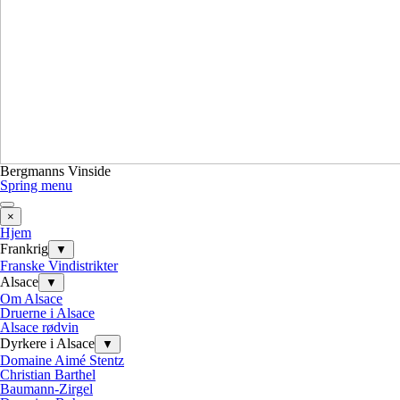
Bergmanns Vinside
Spring menu
×
Hjem
Frankrig
▼
Franske Vindistrikter
Alsace
▼
Om Alsace
Druerne i Alsace
Alsace rødvin
Dyrkere i Alsace
▼
Domaine Aimé Stentz
Christian Barthel
Baumann-Zirgel