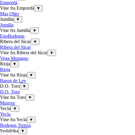
Empordà
Vine fra Empordà
▼
Mas Oller
Jumilla
▼
Jumilla
Vine fra Jumilla
▼
EgoBodegas
Ribera del Júcar
▼
Ribera del Júcar
Vine fra Ribera del Júcar
▼
Vega Moragno
Rioja
▼
Rioja
Vine fra Rioja
▼
Baron de Ley
D.O. Toro
▼
D.O. Toro
Vine fra Toro
▼
Muruve
Yecla
▼
Yecla
Vine fra Yecla
▼
Bodegas Trenza
Sydafrika
▼