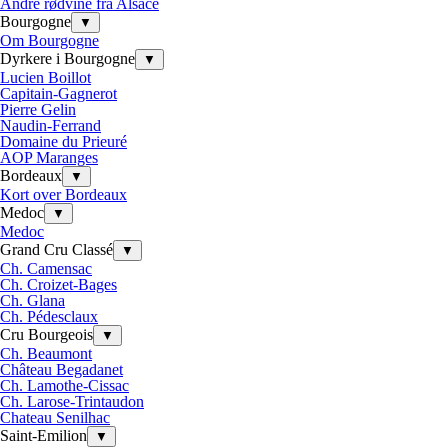
Andre rødvine fra Alsace
Bourgogne
▼
Om Bourgogne
Dyrkere i Bourgogne
▼
Lucien Boillot
Capitain-Gagnerot
Pierre Gelin
Naudin-Ferrand
Domaine du Prieuré
AOP Maranges
Bordeaux
▼
Kort over Bordeaux
Medoc
▼
Medoc
Grand Cru Classé
▼
Ch. Camensac
Ch. Croizet-Bages
Ch. Glana
Ch. Pédesclaux
Cru Bourgeois
▼
Ch. Beaumont
Château Begadanet
Ch. Lamothe-Cissac
Ch. Larose-Trintaudon
Chateau Senilhac
Saint-Emilion
▼