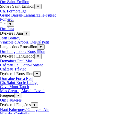
Om Saint-Emilion
Slotte i Saint-Emilion
▼
Ch. Formbrauge
Grand Barrail-Laramarzelle-Figeac
Pomerol
Jura
▼
Om Jura
Dyrkere i Jura
▼
Jean Bourdy
Vinicole d'Arbois, Desiré Petit
Languedoc/ Roussillon
▼
Om Languedoc/ Roussillion
Dyrkere i Languedoc
▼
Domaines Paul Mas
Château La Clotte-Fontane
Château Trèviac
Dyrkere i Roussillon
▼
Domaine Forca Real
Ch. Saint-Roch/ Lafage
Cave Mont Tauch
Mas Crémat, Mas de Lavail
Faugères
▼
Om Faugères
Dyrkere i Faugères
▼
Haut Fabregues/ Grange d'Ain
Mas des Capitelles