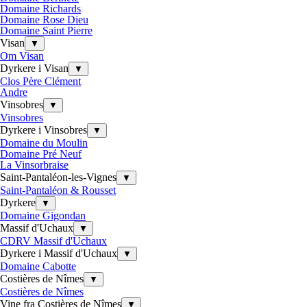
Domaine Richards
Domaine Rose Dieu
Domaine Saint Pierre
Visan
▼
Om Visan
Dyrkere i Visan
▼
Clos Père Clément
Andre
Vinsobres
▼
Vinsobres
Dyrkere i Vinsobres
▼
Domaine du Moulin
Domaine Pré Neuf
La Vinsorbraise
Saint-Pantaléon-les-Vignes
▼
Saint-Pantaléon & Rousset
Dyrkere
▼
Domaine Gigondan
Massif d'Uchaux
▼
CDRV Massif d'Uchaux
Dyrkere i Massif d'Uchaux
▼
Domaine Cabotte
Costières de Nîmes
▼
Costières de Nîmes
Vine fra Costières de Nîmes
▼