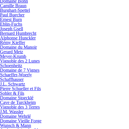
Domaine Bohn
Camille Braun
Burghart-Spettel
Paul Buecher
Ernest Burn
Eblin-Fuchs
Joseph Gsell
Bernard Humbrecht
Alphonse Hunckler
Rémy Kieffer
Domaine du Manoir
Gerard Metz
Meyer-Krumb
Vignoble des 2 Lunes
Schoenheitz
Domaine de 7 Vignes
Schaeffer-Woerly
Schaffhauser
J.L. Schwartz
Pierre Schueller et Fils
Sohler & Fils
Domaine Stoecklé
Cave de Turckheim
Vignoble des 3 Terres
J.M. Wassler
Domaine Wehrlé
Domaine Vieille Forge
Wunsch & Mann