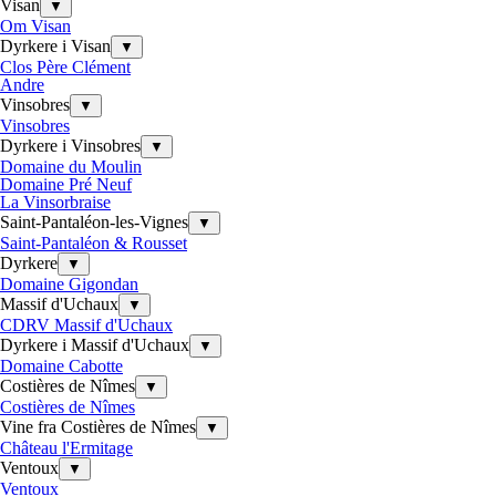
Visan
▼
Om Visan
Dyrkere i Visan
▼
Clos Père Clément
Andre
Vinsobres
▼
Vinsobres
Dyrkere i Vinsobres
▼
Domaine du Moulin
Domaine Pré Neuf
La Vinsorbraise
Saint-Pantaléon-les-Vignes
▼
Saint-Pantaléon & Rousset
Dyrkere
▼
Domaine Gigondan
Massif d'Uchaux
▼
CDRV Massif d'Uchaux
Dyrkere i Massif d'Uchaux
▼
Domaine Cabotte
Costières de Nîmes
▼
Costières de Nîmes
Vine fra Costières de Nîmes
▼
Château l'Ermitage
Ventoux
▼
Ventoux