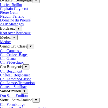
Dyrkere i Bourgogne
▼
Lucien Boillot
Capitain-Gagnerot
Pierre Gelin
Naudin-Ferrand
Domaine du Prieuré
AOP Maranges
Bordeaux
▼
Kort over Bordeaux
Medoc
▼
Medoc
Grand Cru Classé
▼
Ch. Camensac
Ch. Croizet-Bages
Ch. Glana
Ch. Pédesclaux
Cru Bourgeois
▼
Ch. Beaumont
Château Begadanet
Ch. Lamothe-Cissac
Ch. Larose-Trintaudon
Chateau Senilhac
Saint-Emilion
▼
Om Saint-Emilion
Slotte i Saint-Emilion
▼
Ch. Formbrauge