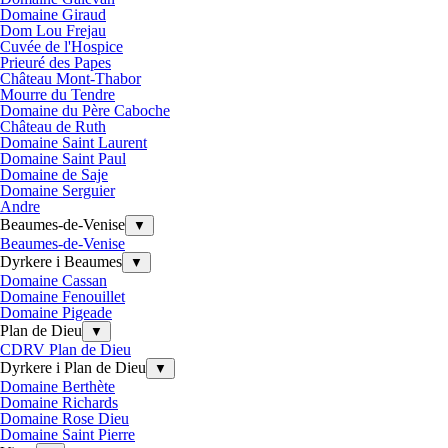
Domaine Giraud
Dom Lou Frejau
Cuvée de l'Hospice
Prieuré des Papes
Château Mont-Thabor
Mourre du Tendre
Domaine du Père Caboche
Château de Ruth
Domaine Saint Laurent
Domaine Saint Paul
Domaine de Saje
Domaine Serguier
Andre
Beaumes-de-Venise
▼
Beaumes-de-Venise
Dyrkere i Beaumes
▼
Domaine Cassan
Domaine Fenouillet
Domaine Pigeade
Plan de Dieu
▼
CDRV Plan de Dieu
Dyrkere i Plan de Dieu
▼
Domaine Berthète
Domaine Richards
Domaine Rose Dieu
Domaine Saint Pierre