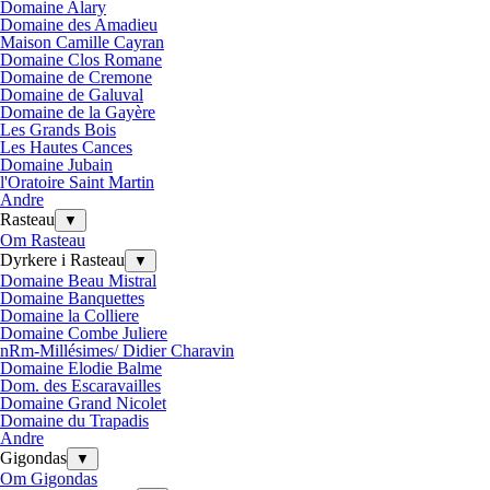
Domaine Alary
Domaine des Amadieu
Maison Camille Cayran
Domaine Clos Romane
Domaine de Cremone
Domaine de Galuval
Domaine de la Gayère
Les Grands Bois
Les Hautes Cances
Domaine Jubain
l'Oratoire Saint Martin
Andre
Rasteau
▼
Om Rasteau
Dyrkere i Rasteau
▼
Domaine Beau Mistral
Domaine Banquettes
Domaine la Colliere
Domaine Combe Juliere
nRm-Millésimes/ Didier Charavin
Domaine Elodie Balme
Dom. des Escaravailles
Domaine Grand Nicolet
Domaine du Trapadis
Andre
Gigondas
▼
Om Gigondas