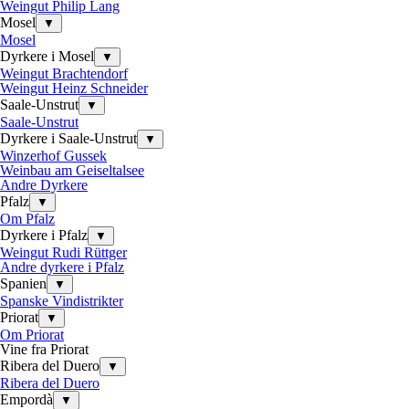
Weingut Philip Lang
Mosel
▼
Mosel
Dyrkere i Mosel
▼
Weingut Brachtendorf
Weingut Heinz Schneider
Saale-Unstrut
▼
Saale-Unstrut
Dyrkere i Saale-Unstrut
▼
Winzerhof Gussek
Weinbau am Geiseltalsee
Andre Dyrkere
Pfalz
▼
Om Pfalz
Dyrkere i Pfalz
▼
Weingut Rudi Rüttger
Andre dyrkere i Pfalz
Spanien
▼
Spanske Vindistrikter
Priorat
▼
Om Priorat
Vine fra Priorat
Ribera del Duero
▼
Ribera del Duero
Empordà
▼