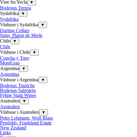
Vine fra Yecla
▼
Bodegas Trenza
Sydafrika
▼
Sydafrika
Vinhuse i Sydafrika
▼
Darling Cellars
Spier, Plaisir de Merle
Chile
▼
Chile
Vinhuse i Chile
▼
Concha y Toro
MontGras
Argentina
▼
Argentina
Vinhuse i Argentina
▼
Bodegas Trapiche
Bodegas Salentein
Félipe Staiti Wines
Australien
▼
Australien
Vinhuse i Australien
▼
Peter Lehmann, Wolf Blass
Penfolds, Frankland Estate
New Zealand
Links