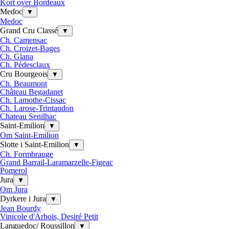
Kort over Bordeaux
Medoc
▼
Medoc
Grand Cru Classé
▼
Ch. Camensac
Ch. Croizet-Bages
Ch. Glana
Ch. Pédesclaux
Cru Bourgeois
▼
Ch. Beaumont
Château Begadanet
Ch. Lamothe-Cissac
Ch. Larose-Trintaudon
Chateau Senilhac
Saint-Emilion
▼
Om Saint-Emilion
Slotte i Saint-Emilion
▼
Ch. Formbrauge
Grand Barrail-Laramarzelle-Figeac
Pomerol
Jura
▼
Om Jura
Dyrkere i Jura
▼
Jean Bourdy
Vinicole d'Arbois, Desiré Petit
Languedoc/ Roussillon
▼