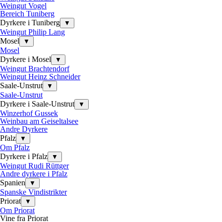
Weingut Vogel
Bereich Tuniberg
Dyrkere i Tuniberg
▼
Weingut Philip Lang
Mosel
▼
Mosel
Dyrkere i Mosel
▼
Weingut Brachtendorf
Weingut Heinz Schneider
Saale-Unstrut
▼
Saale-Unstrut
Dyrkere i Saale-Unstrut
▼
Winzerhof Gussek
Weinbau am Geiseltalsee
Andre Dyrkere
Pfalz
▼
Om Pfalz
Dyrkere i Pfalz
▼
Weingut Rudi Rüttger
Andre dyrkere i Pfalz
Spanien
▼
Spanske Vindistrikter
Priorat
▼
Om Priorat
Vine fra Priorat