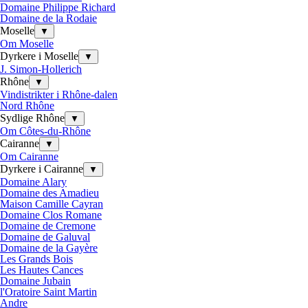
Domaine Philippe Richard
Domaine de la Rodaie
Moselle
▼
Om Moselle
Dyrkere i Moselle
▼
J. Simon-Hollerich
Rhône
▼
Vindistrikter i Rhône-dalen
Nord Rhône
Sydlige Rhône
▼
Om Côtes-du-Rhône
Cairanne
▼
Om Cairanne
Dyrkere i Cairanne
▼
Domaine Alary
Domaine des Amadieu
Maison Camille Cayran
Domaine Clos Romane
Domaine de Cremone
Domaine de Galuval
Domaine de la Gayère
Les Grands Bois
Les Hautes Cances
Domaine Jubain
l'Oratoire Saint Martin
Andre