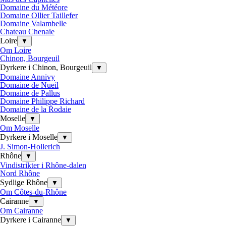
Domaine du Météore
Domaine Ollier Taillefer
Domaine Valambelle
Chateau Chenaie
Loire
▼
Om Loire
Chinon, Bourgeuil
Dyrkere i Chinon, Bourgeuil
▼
Domaine Annivy
Domaine de Nueil
Domaine de Pallus
Domaine Philippe Richard
Domaine de la Rodaie
Moselle
▼
Om Moselle
Dyrkere i Moselle
▼
J. Simon-Hollerich
Rhône
▼
Vindistrikter i Rhône-dalen
Nord Rhône
Sydlige Rhône
▼
Om Côtes-du-Rhône
Cairanne
▼
Om Cairanne
Dyrkere i Cairanne
▼