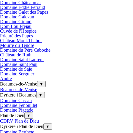
Domaine Châteaumar
Domaine Eddie Ferraud
Domaine Galet des Papes
Domaine Galevan
Domaine Giraud
Dom Lou Frejau
Cuvée de l'Hospice
Prieuré des Papes
Château Mont-Thabor
Mourre du Tendre
Domaine du Père Caboche
Château de Ruth
Domaine Saint Laurent
Domaine Saint Paul
Domaine de Saje
Domaine Serguier
Andre
Beaumes-de-Venise
▼
Beaumes-de-Venise
Dyrkere i Beaumes
▼
Domaine Cassan
Domaine Fenouillet
Domaine Pigeade
Plan de Dieu
▼
CDRV Plan de Dieu
Dyrkere i Plan de Dieu
▼
Domaine Berthète