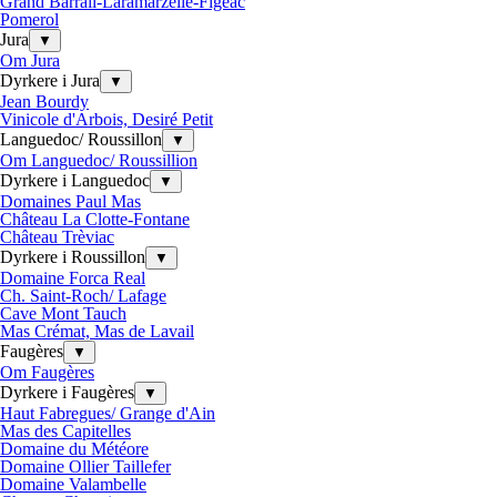
Grand Barrail-Laramarzelle-Figeac
Pomerol
Jura
▼
Om Jura
Dyrkere i Jura
▼
Jean Bourdy
Vinicole d'Arbois, Desiré Petit
Languedoc/ Roussillon
▼
Om Languedoc/ Roussillion
Dyrkere i Languedoc
▼
Domaines Paul Mas
Château La Clotte-Fontane
Château Trèviac
Dyrkere i Roussillon
▼
Domaine Forca Real
Ch. Saint-Roch/ Lafage
Cave Mont Tauch
Mas Crémat, Mas de Lavail
Faugères
▼
Om Faugères
Dyrkere i Faugères
▼
Haut Fabregues/ Grange d'Ain
Mas des Capitelles
Domaine du Météore
Domaine Ollier Taillefer
Domaine Valambelle