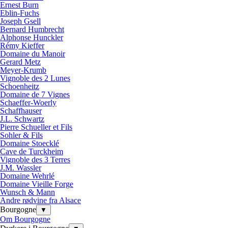
Ernest Burn
Eblin-Fuchs
Joseph Gsell
Bernard Humbrecht
Alphonse Hunckler
Rémy Kieffer
Domaine du Manoir
Gerard Metz
Meyer-Krumb
Vignoble des 2 Lunes
Schoenheitz
Domaine de 7 Vignes
Schaeffer-Woerly
Schaffhauser
J.L. Schwartz
Pierre Schueller et Fils
Sohler & Fils
Domaine Stoecklé
Cave de Turckheim
Vignoble des 3 Terres
J.M. Wassler
Domaine Wehrlé
Domaine Vieille Forge
Wunsch & Mann
Andre rødvine fra Alsace
Bourgogne
▼
Om Bourgogne