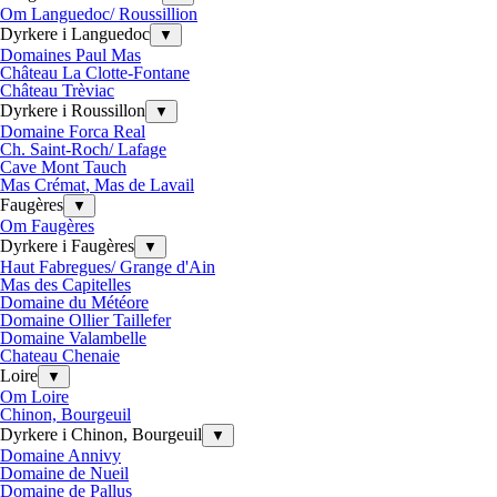
Om Languedoc/ Roussillion
Dyrkere i Languedoc
▼
Domaines Paul Mas
Château La Clotte-Fontane
Château Trèviac
Dyrkere i Roussillon
▼
Domaine Forca Real
Ch. Saint-Roch/ Lafage
Cave Mont Tauch
Mas Crémat, Mas de Lavail
Faugères
▼
Om Faugères
Dyrkere i Faugères
▼
Haut Fabregues/ Grange d'Ain
Mas des Capitelles
Domaine du Météore
Domaine Ollier Taillefer
Domaine Valambelle
Chateau Chenaie
Loire
▼
Om Loire
Chinon, Bourgeuil
Dyrkere i Chinon, Bourgeuil
▼
Domaine Annivy
Domaine de Nueil
Domaine de Pallus