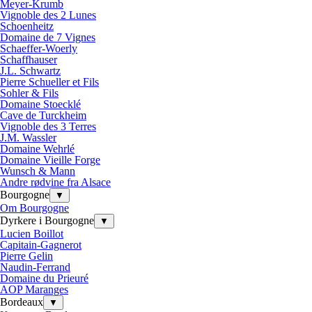
Meyer-Krumb
Vignoble des 2 Lunes
Schoenheitz
Domaine de 7 Vignes
Schaeffer-Woerly
Schaffhauser
J.L. Schwartz
Pierre Schueller et Fils
Sohler & Fils
Domaine Stoecklé
Cave de Turckheim
Vignoble des 3 Terres
J.M. Wassler
Domaine Wehrlé
Domaine Vieille Forge
Wunsch & Mann
Andre rødvine fra Alsace
Bourgogne
▼
Om Bourgogne
Dyrkere i Bourgogne
▼
Lucien Boillot
Capitain-Gagnerot
Pierre Gelin
Naudin-Ferrand
Domaine du Prieuré
AOP Maranges
Bordeaux
▼