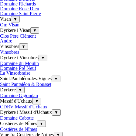
Domaine Richards
Domaine Rose Dieu
Domaine Saint Pierre
Visan
▼
Om Visan
Dyrkere i Visan
▼
Clos Père Clément
Andre
Vinsobres
▼
Vinsobres
Dyrkere i Vinsobres
▼
Domaine du Moulin
Domaine Pré Neuf
La Vinsorbraise
Saint-Pantaléon-les-Vignes
▼
Saint-Pantaléon & Rousset
Dyrkere
▼
Domaine Gigondan
Massif d'Uchaux
▼
CDRV Massif d'Uchaux
Dyrkere i Massif d'Uchaux
▼
Domaine Cabotte
Costières de Nîmes
▼
Costières de Nîmes
Vine fra Costières de Nîmes
▼