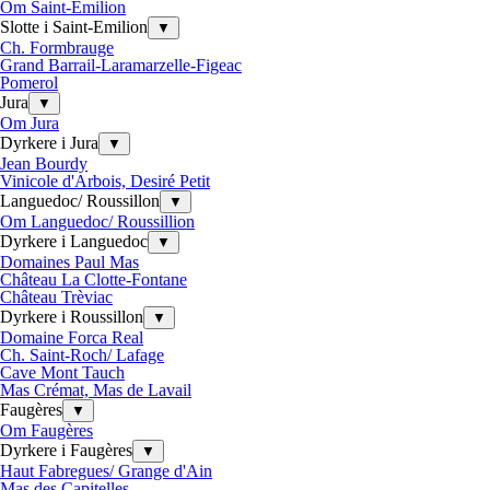
Om Saint-Emilion
Slotte i Saint-Emilion
▼
Ch. Formbrauge
Grand Barrail-Laramarzelle-Figeac
Pomerol
Jura
▼
Om Jura
Dyrkere i Jura
▼
Jean Bourdy
Vinicole d'Arbois, Desiré Petit
Languedoc/ Roussillon
▼
Om Languedoc/ Roussillion
Dyrkere i Languedoc
▼
Domaines Paul Mas
Château La Clotte-Fontane
Château Trèviac
Dyrkere i Roussillon
▼
Domaine Forca Real
Ch. Saint-Roch/ Lafage
Cave Mont Tauch
Mas Crémat, Mas de Lavail
Faugères
▼
Om Faugères
Dyrkere i Faugères
▼
Haut Fabregues/ Grange d'Ain
Mas des Capitelles