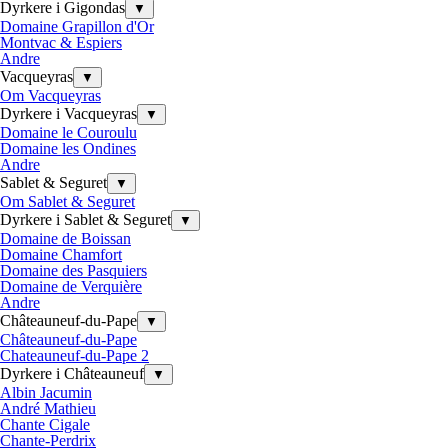
Dyrkere i Gigondas
▼
Domaine Grapillon d'Or
Montvac & Espiers
Andre
Vacqueyras
▼
Om Vacqueyras
Dyrkere i Vacqueyras
▼
Domaine le Couroulu
Domaine les Ondines
Andre
Sablet & Seguret
▼
Om Sablet & Seguret
Dyrkere i Sablet & Seguret
▼
Domaine de Boissan
Domaine Chamfort
Domaine des Pasquiers
Domaine de Verquière
Andre
Châteauneuf-du-Pape
▼
Châteauneuf-du-Pape
Chateauneuf-du-Pape 2
Dyrkere i Châteauneuf
▼
Albin Jacumin
André Mathieu
Chante Cigale
Chante-Perdrix