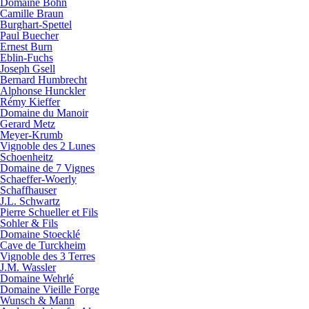
Domaine Bohn
Camille Braun
Burghart-Spettel
Paul Buecher
Ernest Burn
Eblin-Fuchs
Joseph Gsell
Bernard Humbrecht
Alphonse Hunckler
Rémy Kieffer
Domaine du Manoir
Gerard Metz
Meyer-Krumb
Vignoble des 2 Lunes
Schoenheitz
Domaine de 7 Vignes
Schaeffer-Woerly
Schaffhauser
J.L. Schwartz
Pierre Schueller et Fils
Sohler & Fils
Domaine Stoecklé
Cave de Turckheim
Vignoble des 3 Terres
J.M. Wassler
Domaine Wehrlé
Domaine Vieille Forge
Wunsch & Mann