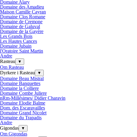
Domaine Alary
Domaine des Amadieu
Maison Camille Cayran
Domaine Clos Romane
Domaine de Cremone
Domaine de Galuval
Domaine de la Gayère
Les Grands Bois
Les Hautes Cances
Domaine Jubain
l'Oratoire Saint Martin
Andre
Rasteau
▼
Om Rasteau
Dyrkere i Rasteau
▼
Domaine Beau Mistral
Domaine Banquettes
Domaine la Colliere
Domaine Combe Juliere
nRm-Millésimes/ Didier Charavin
Domaine Elodie Balme
Dom. des Escaravailles
Domaine Grand Nicolet
Domaine du Trapadis
Andre
Gigondas
▼
Om Gigondas