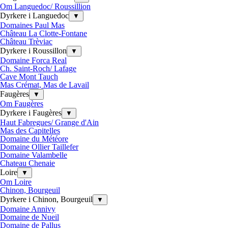
Om Languedoc/ Roussillion
Dyrkere i Languedoc
▼
Domaines Paul Mas
Château La Clotte-Fontane
Château Trèviac
Dyrkere i Roussillon
▼
Domaine Forca Real
Ch. Saint-Roch/ Lafage
Cave Mont Tauch
Mas Crémat, Mas de Lavail
Faugères
▼
Om Faugères
Dyrkere i Faugères
▼
Haut Fabregues/ Grange d'Ain
Mas des Capitelles
Domaine du Météore
Domaine Ollier Taillefer
Domaine Valambelle
Chateau Chenaie
Loire
▼
Om Loire
Chinon, Bourgeuil
Dyrkere i Chinon, Bourgeuil
▼
Domaine Annivy
Domaine de Nueil
Domaine de Pallus