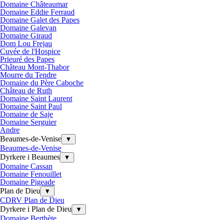
Domaine Châteaumar
Domaine Eddie Ferraud
Domaine Galet des Papes
Domaine Galevan
Domaine Giraud
Dom Lou Frejau
Cuvée de l'Hospice
Prieuré des Papes
Château Mont-Thabor
Mourre du Tendre
Domaine du Père Caboche
Château de Ruth
Domaine Saint Laurent
Domaine Saint Paul
Domaine de Saje
Domaine Serguier
Andre
Beaumes-de-Venise
▼
Beaumes-de-Venise
Dyrkere i Beaumes
▼
Domaine Cassan
Domaine Fenouillet
Domaine Pigeade
Plan de Dieu
▼
CDRV Plan de Dieu
Dyrkere i Plan de Dieu
▼
Domaine Berthète