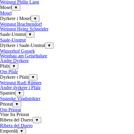
Weingut Philip Lang
Mosel
▼
Mosel
Dyrkere i Mosel
▼
Weingut Brachtendorf
Weingut Heinz Schneider
Saale-Unstrut
▼
Saale-Unstrut
Dyrkere i Saale-Unstrut
▼
Winzerhof Gussek
Weinbau am Geiseltalsee
Andre Dyrkere
Pfalz
▼
Om Pfalz
Dyrkere i Pfalz
▼
Weingut Rudi Rüttger
Andre dyrkere i Pfalz
Spanien
▼
Spanske Vindistrikter
Priorat
▼
Om Priorat
Vine fra Priorat
Ribera del Duero
▼
Ribera del Duero
Empordà
▼