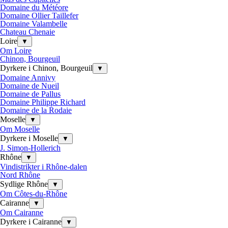
Domaine du Météore
Domaine Ollier Taillefer
Domaine Valambelle
Chateau Chenaie
Loire
▼
Om Loire
Chinon, Bourgeuil
Dyrkere i Chinon, Bourgeuil
▼
Domaine Annivy
Domaine de Nueil
Domaine de Pallus
Domaine Philippe Richard
Domaine de la Rodaie
Moselle
▼
Om Moselle
Dyrkere i Moselle
▼
J. Simon-Hollerich
Rhône
▼
Vindistrikter i Rhône-dalen
Nord Rhône
Sydlige Rhône
▼
Om Côtes-du-Rhône
Cairanne
▼
Om Cairanne
Dyrkere i Cairanne
▼