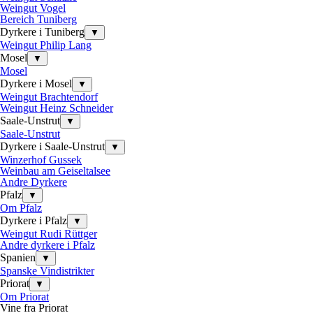
Weingut Vogel
Bereich Tuniberg
Dyrkere i Tuniberg
▼
Weingut Philip Lang
Mosel
▼
Mosel
Dyrkere i Mosel
▼
Weingut Brachtendorf
Weingut Heinz Schneider
Saale-Unstrut
▼
Saale-Unstrut
Dyrkere i Saale-Unstrut
▼
Winzerhof Gussek
Weinbau am Geiseltalsee
Andre Dyrkere
Pfalz
▼
Om Pfalz
Dyrkere i Pfalz
▼
Weingut Rudi Rüttger
Andre dyrkere i Pfalz
Spanien
▼
Spanske Vindistrikter
Priorat
▼
Om Priorat
Vine fra Priorat