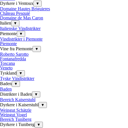
Dyrkere i Ventoux
▼
Domaine Hautes Briguieres
Château Pesquié
Domaine de Mas Caron
Italien
▼
Italienske Vindistrikter
Piemonte
▼
Vindistrikter i Piemonte
Piemonte
Vine fra Piemonte
▼
Roberto Sarotto
Fontanafredda
Toscana
Veneto
Tyskland
▼
Tyske Vindistrikter
Baden
▼
Baden
Distrikter i Baden
▼
Bereich Kaiserstuhl
Dyrkere i Kaiserstuhl
▼
Weingut Schätzle
Weingut Vogel
Bereich Tuniberg
Dyrkere i Tuniberg
▼