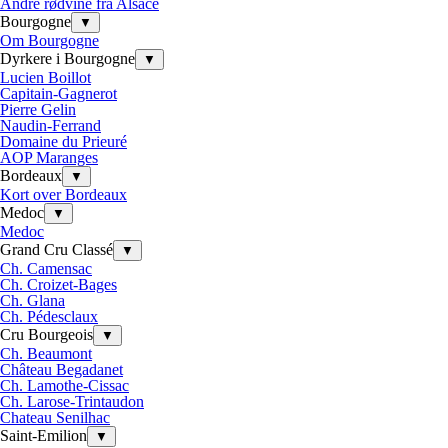
Andre rødvine fra Alsace
Bourgogne
▼
Om Bourgogne
Dyrkere i Bourgogne
▼
Lucien Boillot
Capitain-Gagnerot
Pierre Gelin
Naudin-Ferrand
Domaine du Prieuré
AOP Maranges
Bordeaux
▼
Kort over Bordeaux
Medoc
▼
Medoc
Grand Cru Classé
▼
Ch. Camensac
Ch. Croizet-Bages
Ch. Glana
Ch. Pédesclaux
Cru Bourgeois
▼
Ch. Beaumont
Château Begadanet
Ch. Lamothe-Cissac
Ch. Larose-Trintaudon
Chateau Senilhac
Saint-Emilion
▼