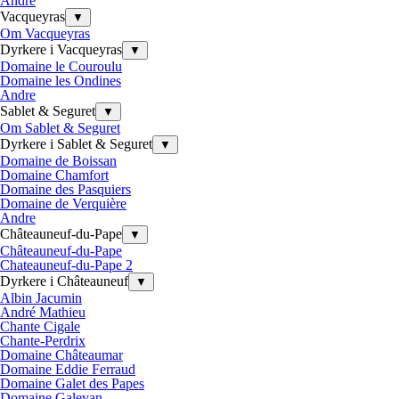
Andre
Vacqueyras
▼
Om Vacqueyras
Dyrkere i Vacqueyras
▼
Domaine le Couroulu
Domaine les Ondines
Andre
Sablet & Seguret
▼
Om Sablet & Seguret
Dyrkere i Sablet & Seguret
▼
Domaine de Boissan
Domaine Chamfort
Domaine des Pasquiers
Domaine de Verquière
Andre
Châteauneuf-du-Pape
▼
Châteauneuf-du-Pape
Chateauneuf-du-Pape 2
Dyrkere i Châteauneuf
▼
Albin Jacumin
André Mathieu
Chante Cigale
Chante-Perdrix
Domaine Châteaumar
Domaine Eddie Ferraud
Domaine Galet des Papes
Domaine Galevan