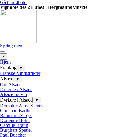
Gå til indhold
Vignoble des 2 Lunes - Bergmanns vinside
Spring menu
×
Hjem
Frankrig
▼
Franske Vindistrikter
Alsace
▼
Om Alsace
Druerne i Alsace
Alsace rødvin
Dyrkere i Alsace
▼
Domaine Aimé Stentz
Christian Barthel
Baumann-Zirgel
Domaine Bohn
Camille Braun
Burghart-Spettel
Paul Buecher