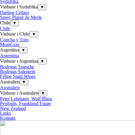
Sydafrika
Vinhuse i Sydafrika
▼
Darling Cellars
Spier, Plaisir de Merle
Chile
▼
Chile
Vinhuse i Chile
▼
Concha y Toro
MontGras
Argentina
▼
Argentina
Vinhuse i Argentina
▼
Bodegas Trapiche
Bodegas Salentein
Félipe Staiti Wines
Australien
▼
Australien
Vinhuse i Australien
▼
Peter Lehmann, Wolf Blass
Penfolds, Frankland Estate
New Zealand
Links
Kontakt