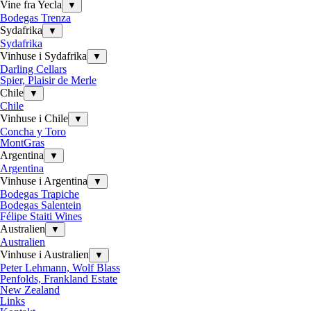
Vine fra Yecla
▼
Bodegas Trenza
Sydafrika
▼
Sydafrika
Vinhuse i Sydafrika
▼
Darling Cellars
Spier, Plaisir de Merle
Chile
▼
Chile
Vinhuse i Chile
▼
Concha y Toro
MontGras
Argentina
▼
Argentina
Vinhuse i Argentina
▼
Bodegas Trapiche
Bodegas Salentein
Félipe Staiti Wines
Australien
▼
Australien
Vinhuse i Australien
▼
Peter Lehmann, Wolf Blass
Penfolds, Frankland Estate
New Zealand
Links