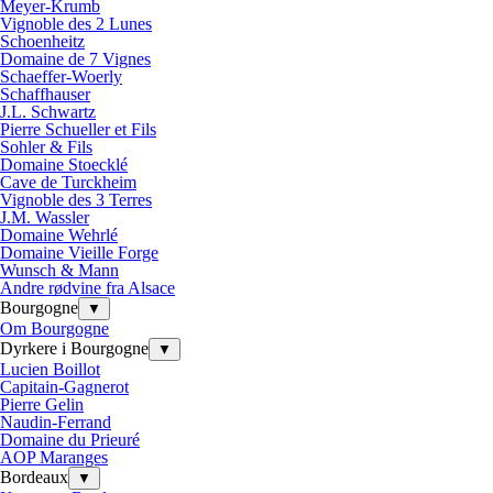
Meyer-Krumb
Vignoble des 2 Lunes
Schoenheitz
Domaine de 7 Vignes
Schaeffer-Woerly
Schaffhauser
J.L. Schwartz
Pierre Schueller et Fils
Sohler & Fils
Domaine Stoecklé
Cave de Turckheim
Vignoble des 3 Terres
J.M. Wassler
Domaine Wehrlé
Domaine Vieille Forge
Wunsch & Mann
Andre rødvine fra Alsace
Bourgogne
▼
Om Bourgogne
Dyrkere i Bourgogne
▼
Lucien Boillot
Capitain-Gagnerot
Pierre Gelin
Naudin-Ferrand
Domaine du Prieuré
AOP Maranges
Bordeaux
▼