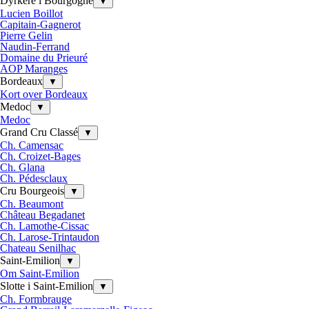
Dyrkere i Bourgogne
▼
Lucien Boillot
Capitain-Gagnerot
Pierre Gelin
Naudin-Ferrand
Domaine du Prieuré
AOP Maranges
Bordeaux
▼
Kort over Bordeaux
Medoc
▼
Medoc
Grand Cru Classé
▼
Ch. Camensac
Ch. Croizet-Bages
Ch. Glana
Ch. Pédesclaux
Cru Bourgeois
▼
Ch. Beaumont
Château Begadanet
Ch. Lamothe-Cissac
Ch. Larose-Trintaudon
Chateau Senilhac
Saint-Emilion
▼
Om Saint-Emilion
Slotte i Saint-Emilion
▼
Ch. Formbrauge