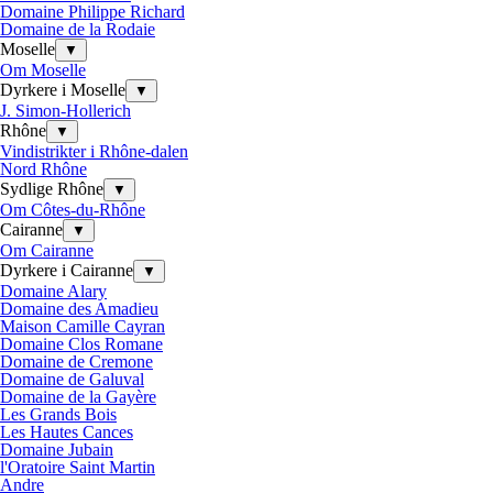
Domaine Philippe Richard
Domaine de la Rodaie
Moselle
▼
Om Moselle
Dyrkere i Moselle
▼
J. Simon-Hollerich
Rhône
▼
Vindistrikter i Rhône-dalen
Nord Rhône
Sydlige Rhône
▼
Om Côtes-du-Rhône
Cairanne
▼
Om Cairanne
Dyrkere i Cairanne
▼
Domaine Alary
Domaine des Amadieu
Maison Camille Cayran
Domaine Clos Romane
Domaine de Cremone
Domaine de Galuval
Domaine de la Gayère
Les Grands Bois
Les Hautes Cances
Domaine Jubain
l'Oratoire Saint Martin
Andre