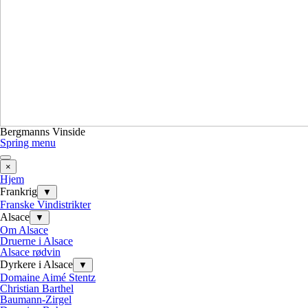
Bergmanns Vinside
Spring menu
×
Hjem
Frankrig
▼
Franske Vindistrikter
Alsace
▼
Om Alsace
Druerne i Alsace
Alsace rødvin
Dyrkere i Alsace
▼
Domaine Aimé Stentz
Christian Barthel
Baumann-Zirgel