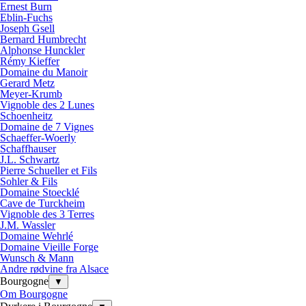
Ernest Burn
Eblin-Fuchs
Joseph Gsell
Bernard Humbrecht
Alphonse Hunckler
Rémy Kieffer
Domaine du Manoir
Gerard Metz
Meyer-Krumb
Vignoble des 2 Lunes
Schoenheitz
Domaine de 7 Vignes
Schaeffer-Woerly
Schaffhauser
J.L. Schwartz
Pierre Schueller et Fils
Sohler & Fils
Domaine Stoecklé
Cave de Turckheim
Vignoble des 3 Terres
J.M. Wassler
Domaine Wehrlé
Domaine Vieille Forge
Wunsch & Mann
Andre rødvine fra Alsace
Bourgogne
▼
Om Bourgogne