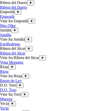
Ribera del Duero
▼
Ribera del Duero
Empordà
▼
Empordà
Vine fra Empordà
▼
Mas Oller
Jumilla
▼
Jumilla
Vine fra Jumilla
▼
EgoBodegas
Ribera del Júcar
▼
Ribera del Júcar
Vine fra Ribera del Júcar
▼
Vega Moragno
Rioja
▼
Rioja
Vine fra Rioja
▼
Baron de Ley
D.O. Toro
▼
D.O. Toro
Vine fra Toro
▼
Muruve
Yecla
▼
Yecla