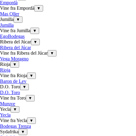
Empordà
Vine fra Empordà
▼
Mas Oller
Jumilla
▼
Jumilla
Vine fra Jumilla
▼
EgoBodegas
Ribera del Júcar
▼
Ribera del Júcar
Vine fra Ribera del Júcar
▼
Vega Moragno
Rioja
▼
Rioja
Vine fra Rioja
▼
Baron de Ley
D.O. Toro
▼
D.O. Toro
Vine fra Toro
▼
Muruve
Yecla
▼
Yecla
Vine fra Yecla
▼
Bodegas Trenza
Sydafrika
▼