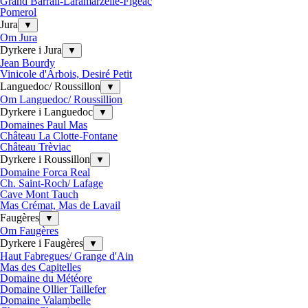
Grand Barrail-Laramarzelle-Figeac
Pomerol
Jura
▼
Om Jura
Dyrkere i Jura
▼
Jean Bourdy
Vinicole d'Arbois, Desiré Petit
Languedoc/ Roussillon
▼
Om Languedoc/ Roussillion
Dyrkere i Languedoc
▼
Domaines Paul Mas
Château La Clotte-Fontane
Château Trèviac
Dyrkere i Roussillon
▼
Domaine Forca Real
Ch. Saint-Roch/ Lafage
Cave Mont Tauch
Mas Crémat, Mas de Lavail
Faugères
▼
Om Faugères
Dyrkere i Faugères
▼
Haut Fabregues/ Grange d'Ain
Mas des Capitelles
Domaine du Météore
Domaine Ollier Taillefer
Domaine Valambelle