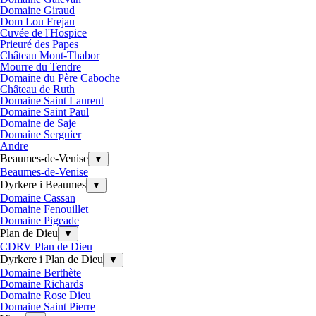
Domaine Giraud
Dom Lou Frejau
Cuvée de l'Hospice
Prieuré des Papes
Château Mont-Thabor
Mourre du Tendre
Domaine du Père Caboche
Château de Ruth
Domaine Saint Laurent
Domaine Saint Paul
Domaine de Saje
Domaine Serguier
Andre
Beaumes-de-Venise
▼
Beaumes-de-Venise
Dyrkere i Beaumes
▼
Domaine Cassan
Domaine Fenouillet
Domaine Pigeade
Plan de Dieu
▼
CDRV Plan de Dieu
Dyrkere i Plan de Dieu
▼
Domaine Berthète
Domaine Richards
Domaine Rose Dieu
Domaine Saint Pierre