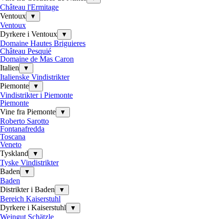
Château l'Ermitage
Ventoux
▼
Ventoux
Dyrkere i Ventoux
▼
Domaine Hautes Briguieres
Château Pesquié
Domaine de Mas Caron
Italien
▼
Italienske Vindistrikter
Piemonte
▼
Vindistrikter i Piemonte
Piemonte
Vine fra Piemonte
▼
Roberto Sarotto
Fontanafredda
Toscana
Veneto
Tyskland
▼
Tyske Vindistrikter
Baden
▼
Baden
Distrikter i Baden
▼
Bereich Kaiserstuhl
Dyrkere i Kaiserstuhl
▼
Weingut Schätzle