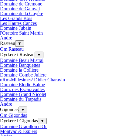
Domaine de Cremone
Domaine de Galuval
Domaine de la Gayère
Les Grands Bois
Les Hautes Cances
Domaine Jubain
l'Oratoire Saint Martin
Andre
Rasteau
▼
Om Rasteau
Dyrkere i Rasteau
▼
Domaine Beau Mistral
Domaine Banquettes
Domaine la Colliere
Domaine Combe Juliere
nRm-Millésimes/ Didier Charavin
Domaine Elodie Balme
Dom. des Escaravailles
Domaine Grand Nicolet
Domaine du Trapadis
Andre
Gigondas
▼
Om Gigondas
Dyrkere i Gigondas
▼
Domaine Grapillon d'Or
Montvac & Espiers