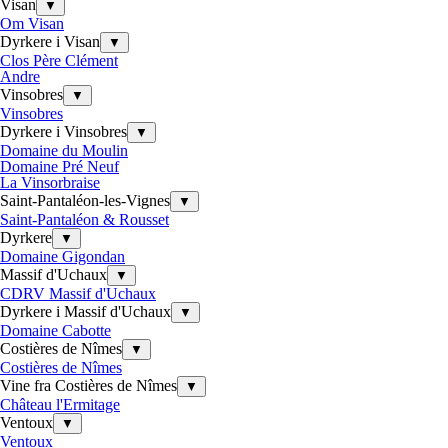
Visan
▼
Om Visan
Dyrkere i Visan
▼
Clos Père Clément
Andre
Vinsobres
▼
Vinsobres
Dyrkere i Vinsobres
▼
Domaine du Moulin
Domaine Pré Neuf
La Vinsorbraise
Saint-Pantaléon-les-Vignes
▼
Saint-Pantaléon & Rousset
Dyrkere
▼
Domaine Gigondan
Massif d'Uchaux
▼
CDRV Massif d'Uchaux
Dyrkere i Massif d'Uchaux
▼
Domaine Cabotte
Costières de Nîmes
▼
Costières de Nîmes
Vine fra Costières de Nîmes
▼
Château l'Ermitage
Ventoux
▼
Ventoux