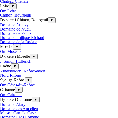
Chateau Chenaie
Loire
▼
Om Loire
Chinon, Bourgeuil
Dyrkere i Chinon, Bourgeuil
▼
Domaine Annivy
Domaine de Nueil
Domaine de Pallus
Domaine Philippe Richard
Domaine de la Rodaie
Moselle
▼
Om Moselle
Dyrkere i Moselle
▼
J. Simon-Hollerich
Rhône
▼
Vindistrikter i Rhône-dalen
Nord Rhône
Sydlige Rhône
▼
Om Côtes-du-Rhône
Cairanne
▼
Om Cairanne
Dyrkere i Cairanne
▼
Domaine Alary
Domaine des Amadieu
Maison Camille Cayran
Domaine Clos Romane