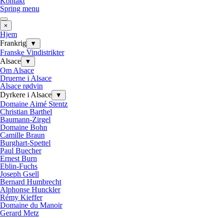
Kontakt
Spring menu
×
Hjem
Frankrig
▼
Franske Vindistrikter
Alsace
▼
Om Alsace
Druerne i Alsace
Alsace rødvin
Dyrkere i Alsace
▼
Domaine Aimé Stentz
Christian Barthel
Baumann-Zirgel
Domaine Bohn
Camille Braun
Burghart-Spettel
Paul Buecher
Ernest Burn
Eblin-Fuchs
Joseph Gsell
Bernard Humbrecht
Alphonse Hunckler
Rémy Kieffer
Domaine du Manoir
Gerard Metz