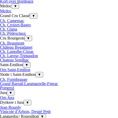
Kort over Bordeaux
Medoc
▼
Medoc
Grand Cru Classé
▼
Ch. Camensac
Ch. Croizet-Bages
Ch. Glana
Ch. Pédesclaux
Cru Bourgeois
▼
Ch. Beaumont
Château Begadanet
Ch. Lamothe-Cissac
Ch. Larose-Trintaudon
Chateau Senilhac
Saint-Emilion
▼
Om Saint-Emilion
Slotte i Saint-Emilion
▼
Ch. Formbrauge
Grand Barrail-Laramarzelle-Figeac
Pomerol
Jura
▼
Om Jura
Dyrkere i Jura
▼
Jean Bourdy
Vinicole d'Arbois, Desiré Petit
Languedoc/ Roussillon
▼