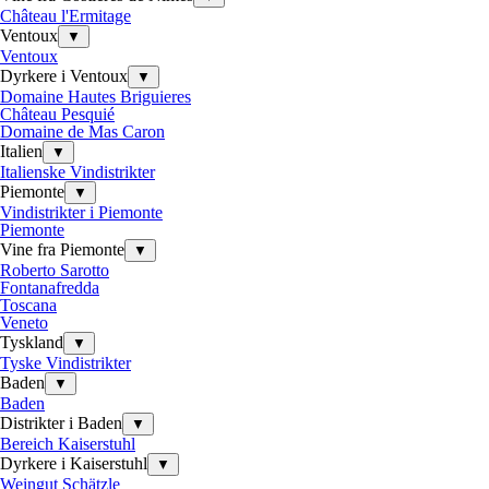
Château l'Ermitage
Ventoux
▼
Ventoux
Dyrkere i Ventoux
▼
Domaine Hautes Briguieres
Château Pesquié
Domaine de Mas Caron
Italien
▼
Italienske Vindistrikter
Piemonte
▼
Vindistrikter i Piemonte
Piemonte
Vine fra Piemonte
▼
Roberto Sarotto
Fontanafredda
Toscana
Veneto
Tyskland
▼
Tyske Vindistrikter
Baden
▼
Baden
Distrikter i Baden
▼
Bereich Kaiserstuhl
Dyrkere i Kaiserstuhl
▼
Weingut Schätzle