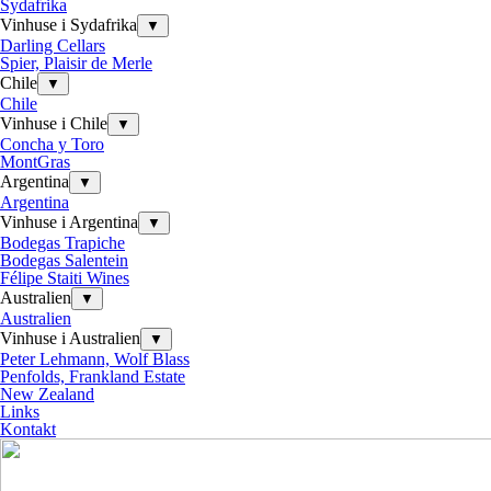
Sydafrika
Vinhuse i Sydafrika
▼
Darling Cellars
Spier, Plaisir de Merle
Chile
▼
Chile
Vinhuse i Chile
▼
Concha y Toro
MontGras
Argentina
▼
Argentina
Vinhuse i Argentina
▼
Bodegas Trapiche
Bodegas Salentein
Félipe Staiti Wines
Australien
▼
Australien
Vinhuse i Australien
▼
Peter Lehmann, Wolf Blass
Penfolds, Frankland Estate
New Zealand
Links
Kontakt