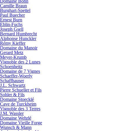
Domaine Bohn
Camille Braun
Burghart-Spettel
Paul Buecher
Ernest Burn
Eblin-Fuchs
Joseph Gsell
Bernard Humbrecht
Alphonse Hunckler
Rémy Kieffer
Domaine du Manoir
Gerard Metz
Meyer-Krumb
Vignoble des 2 Lunes
Schoenheitz
Domaine de 7 Vignes
Schaeffer-Woerly
Schaffhauser
J.L. Schwartz
Pierre Schueller et Fils
Sohler & Fils
Domaine Stoecklé
Cave de Turckheim
Vignoble des 3 Terres
J.M. Wassler
Domaine Wehrlé
Domaine Vieille Forge
Wunsch & Mann