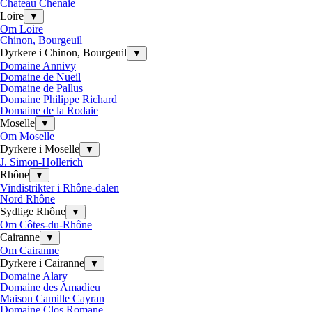
Chateau Chenaie
Loire
▼
Om Loire
Chinon, Bourgeuil
Dyrkere i Chinon, Bourgeuil
▼
Domaine Annivy
Domaine de Nueil
Domaine de Pallus
Domaine Philippe Richard
Domaine de la Rodaie
Moselle
▼
Om Moselle
Dyrkere i Moselle
▼
J. Simon-Hollerich
Rhône
▼
Vindistrikter i Rhône-dalen
Nord Rhône
Sydlige Rhône
▼
Om Côtes-du-Rhône
Cairanne
▼
Om Cairanne
Dyrkere i Cairanne
▼
Domaine Alary
Domaine des Amadieu
Maison Camille Cayran
Domaine Clos Romane