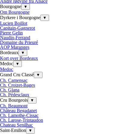
Andre rødvine fra Alsace
Bourgogne
▼
Om Bourgogne
Dyrkere i Bourgogne
▼
Lucien Boillot
Capitain-Gagnerot
Pierre Gelin
Naudin-Ferrand
Domaine du Prieuré
AOP Maranges
Bordeaux
▼
Kort over Bordeaux
Medoc
▼
Medoc
Grand Cru Classé
▼
Ch. Camensac
Ch. Croizet-Bages
Ch. Glana
Ch. Pédesclaux
Cru Bourgeois
▼
Ch. Beaumont
Château Begadanet
Ch. Lamothe-Cissac
Ch. Larose-Trintaudon
Chateau Senilhac
Saint-Emilion
▼