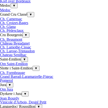
Kort over Bordeaux
Medoc
▼
Medoc
Grand Cru Classé
▼
Ch. Camensac
Ch. Croizet-Bages
Ch. Glana
Ch. Pédesclaux
Cru Bourgeois
▼
Ch. Beaumont
Château Begadanet
Ch. Lamothe-Cissac
Ch. Larose-Trintaudon
Chateau Senilhac
Saint-Emilion
▼
Om Saint-Emilion
Slotte i Saint-Emilion
▼
Ch. Formbrauge
Grand Barrail-Laramarzelle-Figeac
Pomerol
Jura
▼
Om Jura
Dyrkere i Jura
▼
Jean Bourdy
Vinicole d'Arbois, Desiré Petit
Languedoc/ Roussillon
▼