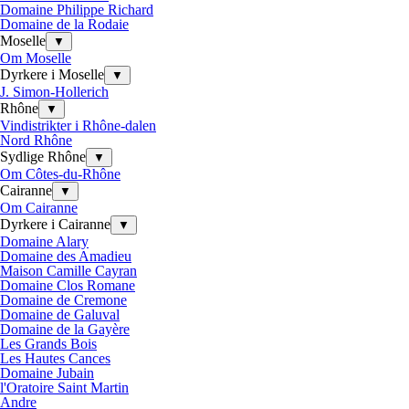
Domaine Philippe Richard
Domaine de la Rodaie
Moselle
▼
Om Moselle
Dyrkere i Moselle
▼
J. Simon-Hollerich
Rhône
▼
Vindistrikter i Rhône-dalen
Nord Rhône
Sydlige Rhône
▼
Om Côtes-du-Rhône
Cairanne
▼
Om Cairanne
Dyrkere i Cairanne
▼
Domaine Alary
Domaine des Amadieu
Maison Camille Cayran
Domaine Clos Romane
Domaine de Cremone
Domaine de Galuval
Domaine de la Gayère
Les Grands Bois
Les Hautes Cances
Domaine Jubain
l'Oratoire Saint Martin
Andre