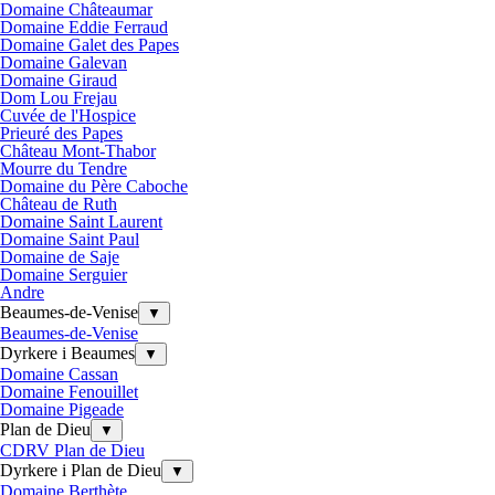
Domaine Châteaumar
Domaine Eddie Ferraud
Domaine Galet des Papes
Domaine Galevan
Domaine Giraud
Dom Lou Frejau
Cuvée de l'Hospice
Prieuré des Papes
Château Mont-Thabor
Mourre du Tendre
Domaine du Père Caboche
Château de Ruth
Domaine Saint Laurent
Domaine Saint Paul
Domaine de Saje
Domaine Serguier
Andre
Beaumes-de-Venise
▼
Beaumes-de-Venise
Dyrkere i Beaumes
▼
Domaine Cassan
Domaine Fenouillet
Domaine Pigeade
Plan de Dieu
▼
CDRV Plan de Dieu
Dyrkere i Plan de Dieu
▼
Domaine Berthète