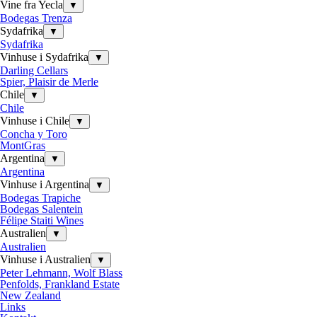
Vine fra Yecla
▼
Bodegas Trenza
Sydafrika
▼
Sydafrika
Vinhuse i Sydafrika
▼
Darling Cellars
Spier, Plaisir de Merle
Chile
▼
Chile
Vinhuse i Chile
▼
Concha y Toro
MontGras
Argentina
▼
Argentina
Vinhuse i Argentina
▼
Bodegas Trapiche
Bodegas Salentein
Félipe Staiti Wines
Australien
▼
Australien
Vinhuse i Australien
▼
Peter Lehmann, Wolf Blass
Penfolds, Frankland Estate
New Zealand
Links