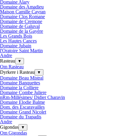
Domaine Alary
Domaine des Amadieu
Maison Camille Cayran
Domaine Clos Romane
Domaine de Cremone
Domaine de Galuval
Domaine de la Gayère
Les Grands Bois
Les Hautes Cances
Domaine Jubain
l'Oratoire Saint Martin
Andre
Rasteau
▼
Om Rasteau
Dyrkere i Rasteau
▼
Domaine Beau Mistral
Domaine Banquettes
Domaine la Colliere
Domaine Combe Juliere
nRm-Millésimes/ Didier Charavin
Domaine Elodie Balme
Dom. des Escaravailles
Domaine Grand Nicolet
Domaine du Trapadis
Andre
Gigondas
▼
Om Gigondas