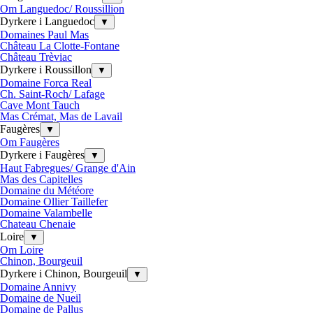
Om Languedoc/ Roussillion
Dyrkere i Languedoc
▼
Domaines Paul Mas
Château La Clotte-Fontane
Château Trèviac
Dyrkere i Roussillon
▼
Domaine Forca Real
Ch. Saint-Roch/ Lafage
Cave Mont Tauch
Mas Crémat, Mas de Lavail
Faugères
▼
Om Faugères
Dyrkere i Faugères
▼
Haut Fabregues/ Grange d'Ain
Mas des Capitelles
Domaine du Météore
Domaine Ollier Taillefer
Domaine Valambelle
Chateau Chenaie
Loire
▼
Om Loire
Chinon, Bourgeuil
Dyrkere i Chinon, Bourgeuil
▼
Domaine Annivy
Domaine de Nueil
Domaine de Pallus