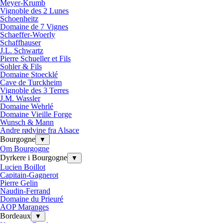
Meyer-Krumb
Vignoble des 2 Lunes
Schoenheitz
Domaine de 7 Vignes
Schaeffer-Woerly
Schaffhauser
J.L. Schwartz
Pierre Schueller et Fils
Sohler & Fils
Domaine Stoecklé
Cave de Turckheim
Vignoble des 3 Terres
J.M. Wassler
Domaine Wehrlé
Domaine Vieille Forge
Wunsch & Mann
Andre rødvine fra Alsace
Bourgogne
▼
Om Bourgogne
Dyrkere i Bourgogne
▼
Lucien Boillot
Capitain-Gagnerot
Pierre Gelin
Naudin-Ferrand
Domaine du Prieuré
AOP Maranges
Bordeaux
▼