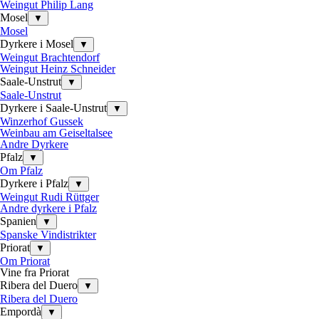
Weingut Philip Lang
Mosel
▼
Mosel
Dyrkere i Mosel
▼
Weingut Brachtendorf
Weingut Heinz Schneider
Saale-Unstrut
▼
Saale-Unstrut
Dyrkere i Saale-Unstrut
▼
Winzerhof Gussek
Weinbau am Geiseltalsee
Andre Dyrkere
Pfalz
▼
Om Pfalz
Dyrkere i Pfalz
▼
Weingut Rudi Rüttger
Andre dyrkere i Pfalz
Spanien
▼
Spanske Vindistrikter
Priorat
▼
Om Priorat
Vine fra Priorat
Ribera del Duero
▼
Ribera del Duero
Empordà
▼