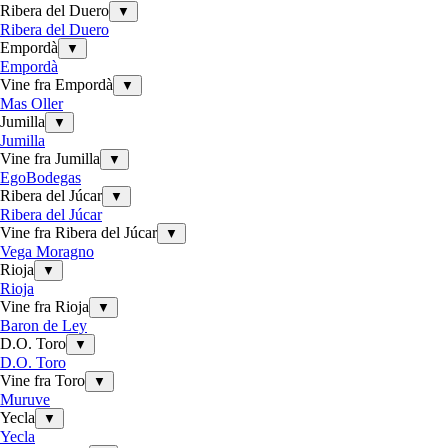
Ribera del Duero
▼
Ribera del Duero
Empordà
▼
Empordà
Vine fra Empordà
▼
Mas Oller
Jumilla
▼
Jumilla
Vine fra Jumilla
▼
EgoBodegas
Ribera del Júcar
▼
Ribera del Júcar
Vine fra Ribera del Júcar
▼
Vega Moragno
Rioja
▼
Rioja
Vine fra Rioja
▼
Baron de Ley
D.O. Toro
▼
D.O. Toro
Vine fra Toro
▼
Muruve
Yecla
▼
Yecla