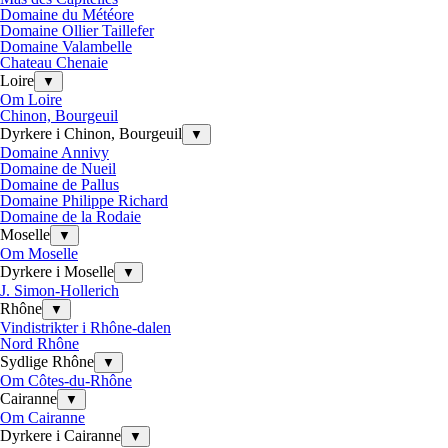
Domaine du Météore
Domaine Ollier Taillefer
Domaine Valambelle
Chateau Chenaie
Loire
▼
Om Loire
Chinon, Bourgeuil
Dyrkere i Chinon, Bourgeuil
▼
Domaine Annivy
Domaine de Nueil
Domaine de Pallus
Domaine Philippe Richard
Domaine de la Rodaie
Moselle
▼
Om Moselle
Dyrkere i Moselle
▼
J. Simon-Hollerich
Rhône
▼
Vindistrikter i Rhône-dalen
Nord Rhône
Sydlige Rhône
▼
Om Côtes-du-Rhône
Cairanne
▼
Om Cairanne
Dyrkere i Cairanne
▼