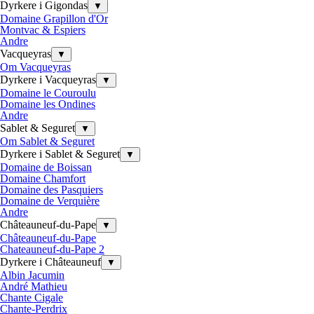
Dyrkere i Gigondas
▼
Domaine Grapillon d'Or
Montvac & Espiers
Andre
Vacqueyras
▼
Om Vacqueyras
Dyrkere i Vacqueyras
▼
Domaine le Couroulu
Domaine les Ondines
Andre
Sablet & Seguret
▼
Om Sablet & Seguret
Dyrkere i Sablet & Seguret
▼
Domaine de Boissan
Domaine Chamfort
Domaine des Pasquiers
Domaine de Verquière
Andre
Châteauneuf-du-Pape
▼
Châteauneuf-du-Pape
Chateauneuf-du-Pape 2
Dyrkere i Châteauneuf
▼
Albin Jacumin
André Mathieu
Chante Cigale
Chante-Perdrix