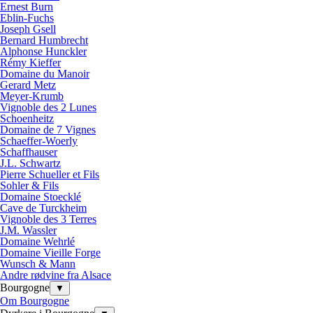
Ernest Burn
Eblin-Fuchs
Joseph Gsell
Bernard Humbrecht
Alphonse Hunckler
Rémy Kieffer
Domaine du Manoir
Gerard Metz
Meyer-Krumb
Vignoble des 2 Lunes
Schoenheitz
Domaine de 7 Vignes
Schaeffer-Woerly
Schaffhauser
J.L. Schwartz
Pierre Schueller et Fils
Sohler & Fils
Domaine Stoecklé
Cave de Turckheim
Vignoble des 3 Terres
J.M. Wassler
Domaine Wehrlé
Domaine Vieille Forge
Wunsch & Mann
Andre rødvine fra Alsace
Bourgogne
▼
Om Bourgogne