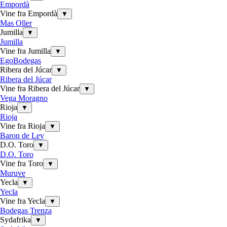
Empordà
Vine fra Empordà
▼
Mas Oller
Jumilla
▼
Jumilla
Vine fra Jumilla
▼
EgoBodegas
Ribera del Júcar
▼
Ribera del Júcar
Vine fra Ribera del Júcar
▼
Vega Moragno
Rioja
▼
Rioja
Vine fra Rioja
▼
Baron de Ley
D.O. Toro
▼
D.O. Toro
Vine fra Toro
▼
Muruve
Yecla
▼
Yecla
Vine fra Yecla
▼
Bodegas Trenza
Sydafrika
▼