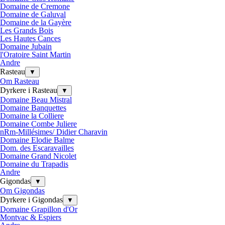
Domaine de Cremone
Domaine de Galuval
Domaine de la Gayère
Les Grands Bois
Les Hautes Cances
Domaine Jubain
l'Oratoire Saint Martin
Andre
Rasteau
▼
Om Rasteau
Dyrkere i Rasteau
▼
Domaine Beau Mistral
Domaine Banquettes
Domaine la Colliere
Domaine Combe Juliere
nRm-Millésimes/ Didier Charavin
Domaine Elodie Balme
Dom. des Escaravailles
Domaine Grand Nicolet
Domaine du Trapadis
Andre
Gigondas
▼
Om Gigondas
Dyrkere i Gigondas
▼
Domaine Grapillon d'Or
Montvac & Espiers