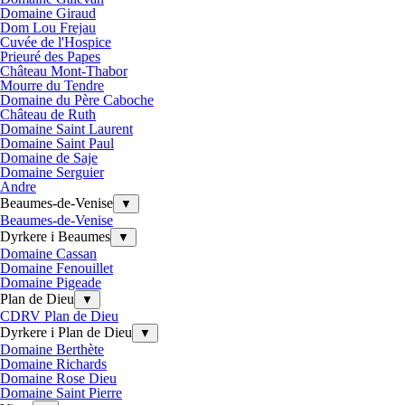
Domaine Giraud
Dom Lou Frejau
Cuvée de l'Hospice
Prieuré des Papes
Château Mont-Thabor
Mourre du Tendre
Domaine du Père Caboche
Château de Ruth
Domaine Saint Laurent
Domaine Saint Paul
Domaine de Saje
Domaine Serguier
Andre
Beaumes-de-Venise
▼
Beaumes-de-Venise
Dyrkere i Beaumes
▼
Domaine Cassan
Domaine Fenouillet
Domaine Pigeade
Plan de Dieu
▼
CDRV Plan de Dieu
Dyrkere i Plan de Dieu
▼
Domaine Berthète
Domaine Richards
Domaine Rose Dieu
Domaine Saint Pierre