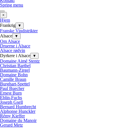
Kontakt
Spring menu
×
Hjem
Frankrig
▼
Franske Vindistrikter
Alsace
▼
Om Alsace
Druerne i Alsace
Alsace rødvin
Dyrkere i Alsace
▼
Domaine Aimé Stentz
Christian Barthel
Baumann-Zirgel
Domaine Bohn
Camille Braun
Burghart-Spettel
Paul Buecher
Ernest Burn
Eblin-Fuchs
Joseph Gsell
Bernard Humbrecht
Alphonse Hunckler
Rémy Kieffer
Domaine du Manoir
Gerard Metz