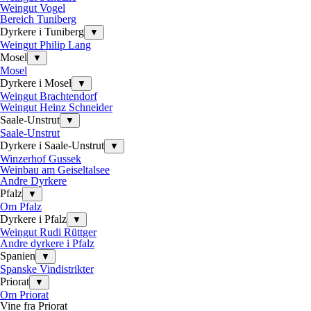
Weingut Vogel
Bereich Tuniberg
Dyrkere i Tuniberg
▼
Weingut Philip Lang
Mosel
▼
Mosel
Dyrkere i Mosel
▼
Weingut Brachtendorf
Weingut Heinz Schneider
Saale-Unstrut
▼
Saale-Unstrut
Dyrkere i Saale-Unstrut
▼
Winzerhof Gussek
Weinbau am Geiseltalsee
Andre Dyrkere
Pfalz
▼
Om Pfalz
Dyrkere i Pfalz
▼
Weingut Rudi Rüttger
Andre dyrkere i Pfalz
Spanien
▼
Spanske Vindistrikter
Priorat
▼
Om Priorat
Vine fra Priorat