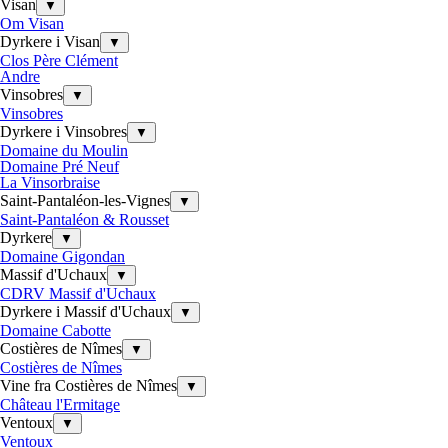
Visan
▼
Om Visan
Dyrkere i Visan
▼
Clos Père Clément
Andre
Vinsobres
▼
Vinsobres
Dyrkere i Vinsobres
▼
Domaine du Moulin
Domaine Pré Neuf
La Vinsorbraise
Saint-Pantaléon-les-Vignes
▼
Saint-Pantaléon & Rousset
Dyrkere
▼
Domaine Gigondan
Massif d'Uchaux
▼
CDRV Massif d'Uchaux
Dyrkere i Massif d'Uchaux
▼
Domaine Cabotte
Costières de Nîmes
▼
Costières de Nîmes
Vine fra Costières de Nîmes
▼
Château l'Ermitage
Ventoux
▼
Ventoux