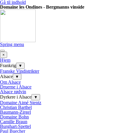
Gå til indhold
Domaine les Ondines - Bergmanns vinside
Spring menu
×
Hjem
Frankrig
▼
Franske Vindistrikter
Alsace
▼
Om Alsace
Druerne i Alsace
Alsace rødvin
Dyrkere i Alsace
▼
Domaine Aimé Stentz
Christian Barthel
Baumann-Zirgel
Domaine Bohn
Camille Braun
Burghart-Spettel
Paul Buecher