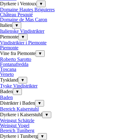
Dyrkere i Ventoux
▼
Domaine Hautes Briguieres
Château Pesquié
Domaine de Mas Caron
Italien
▼
Italienske Vindistrikter
Piemonte
▼
Vindistrikter i Piemonte
Piemonte
Vine fra Piemonte
▼
Roberto Sarotto
Fontanafredda
Toscana
Veneto
Tyskland
▼
Tyske Vindistrikter
Baden
▼
Baden
Distrikter i Baden
▼
Bereich Kaiserstuhl
Dyrkere i Kaiserstuhl
▼
Weingut Schätzle
Weingut Vogel
Bereich Tuniberg
Dyrkere i Tuniberg
▼