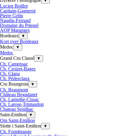
Dyrkere i Bourgogne
▼
Lucien Boillot
Capitain-Gagnerot
Pierre Gelin
Naudin-Ferrand
Domaine du Prieuré
AOP Maranges
Bordeaux
▼
Kort over Bordeaux
Medoc
▼
Medoc
Grand Cru Classé
▼
Ch. Camensac
Ch. Croizet-Bages
Ch. Glana
Ch. Pédesclaux
Cru Bourgeois
▼
Ch. Beaumont
Château Begadanet
Ch. Lamothe-Cissac
Ch. Larose-Trintaudon
Chateau Senilhac
Saint-Emilion
▼
Om Saint-Emilion
Slotte i Saint-Emilion
▼
Ch. Formbrauge