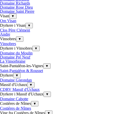
Domaine Richards
Domaine Rose Dieu
Domaine Saint Pierre
Visan
▼
Om Visan
Dyrkere i Visan
▼
Clos Père Clément
Andre
Vinsobres
▼
Vinsobres
Dyrkere i Vinsobres
▼
Domaine du Moulin
Domaine Pré Neuf
La Vinsorbraise
Saint-Pantaléon-les-Vignes
▼
Saint-Pantaléon & Rousset
Dyrkere
▼
Domaine Gigondan
Massif d'Uchaux
▼
CDRV Massif d'Uchaux
Dyrkere i Massif d'Uchaux
▼
Domaine Cabotte
Costières de Nîmes
▼
Costières de Nîmes
Vine fra Costières de Nîmes
▼