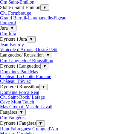
Om Saint-Emilion
Slotte i Saint-Emilion
▼
Ch. Formbrauge
Grand Barrail-Laramarzelle-Figeac
Pomerol
Jura
▼
Om Jura
Dyrkere i Jura
▼
Jean Bourdy
Vinicole d'Arbois, Desiré Petit
Languedoc/ Roussillon
▼
Om Languedoc/ Roussillion
Dyrkere i Languedoc
▼
Domaines Paul Mas
Château La Clotte-Fontane
Château Trèviac
Dyrkere i Roussillon
▼
Domaine Forca Real
Ch. Saint-Roch/ Lafage
Cave Mont Tauch
Mas Crémat, Mas de Lavail
Faugères
▼
Om Faugères
Dyrkere i Faugères
▼
Haut Fabregues/ Grange d'Ain
Mas des Capitelles