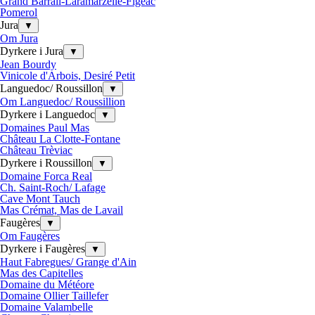
Grand Barrail-Laramarzelle-Figeac
Pomerol
Jura
▼
Om Jura
Dyrkere i Jura
▼
Jean Bourdy
Vinicole d'Arbois, Desiré Petit
Languedoc/ Roussillon
▼
Om Languedoc/ Roussillion
Dyrkere i Languedoc
▼
Domaines Paul Mas
Château La Clotte-Fontane
Château Trèviac
Dyrkere i Roussillon
▼
Domaine Forca Real
Ch. Saint-Roch/ Lafage
Cave Mont Tauch
Mas Crémat, Mas de Lavail
Faugères
▼
Om Faugères
Dyrkere i Faugères
▼
Haut Fabregues/ Grange d'Ain
Mas des Capitelles
Domaine du Météore
Domaine Ollier Taillefer
Domaine Valambelle