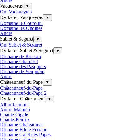
Andre
Vacqueyras
▼
Om Vacqueyras
Dyrkere i Vacqueyras
▼
Domaine le Couroulu
Domaine les Ondines
Andre
Sablet & Seguret
▼
Om Sablet & Seguret
Dyrkere i Sablet & Seguret
▼
Domaine de Boissan
Domaine Chamfort
Domaine des Pasquiers
Domaine de Verquière
Andre
Châteauneuf-du-Pape
▼
Châteauneuf-du-Pape
Chateauneuf-du-Pape 2
Dyrkere i Châteauneuf
▼
Albin Jacumin
André Mathieu
Chante Cigale
Chante-Perdrix
Domaine Châteaumar
Domaine Eddie Ferraud
Domaine Galet des Papes
Domaine Galevan