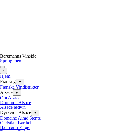
Bergmanns Vinside
Spring menu
×
Hjem
Frankrig
▼
Franske Vindistrikter
Alsace
▼
Om Alsace
Druerne i Alsace
Alsace rødvin
Dyrkere i Alsace
▼
Domaine Aimé Stentz
Christian Barthel
Baumann-Zirgel