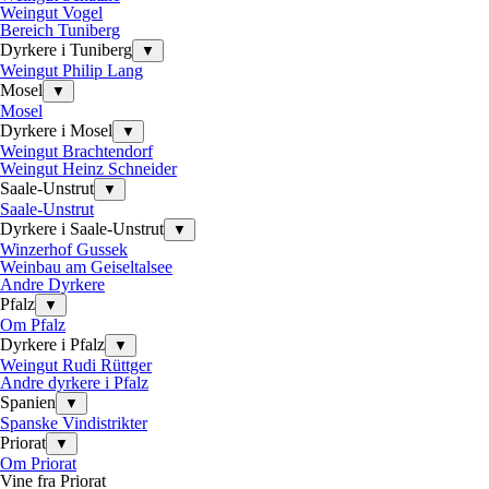
Weingut Vogel
Bereich Tuniberg
Dyrkere i Tuniberg
▼
Weingut Philip Lang
Mosel
▼
Mosel
Dyrkere i Mosel
▼
Weingut Brachtendorf
Weingut Heinz Schneider
Saale-Unstrut
▼
Saale-Unstrut
Dyrkere i Saale-Unstrut
▼
Winzerhof Gussek
Weinbau am Geiseltalsee
Andre Dyrkere
Pfalz
▼
Om Pfalz
Dyrkere i Pfalz
▼
Weingut Rudi Rüttger
Andre dyrkere i Pfalz
Spanien
▼
Spanske Vindistrikter
Priorat
▼
Om Priorat
Vine fra Priorat