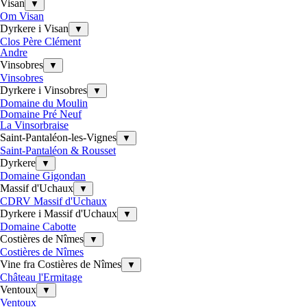
Visan
▼
Om Visan
Dyrkere i Visan
▼
Clos Père Clément
Andre
Vinsobres
▼
Vinsobres
Dyrkere i Vinsobres
▼
Domaine du Moulin
Domaine Pré Neuf
La Vinsorbraise
Saint-Pantaléon-les-Vignes
▼
Saint-Pantaléon & Rousset
Dyrkere
▼
Domaine Gigondan
Massif d'Uchaux
▼
CDRV Massif d'Uchaux
Dyrkere i Massif d'Uchaux
▼
Domaine Cabotte
Costières de Nîmes
▼
Costières de Nîmes
Vine fra Costières de Nîmes
▼
Château l'Ermitage
Ventoux
▼
Ventoux