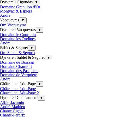
Dyrkere i Gigondas
▼
Domaine Grapillon d'Or
Montvac & Espiers
Andre
Vacqueyras
▼
Om Vacqueyras
Dyrkere i Vacqueyras
▼
Domaine le Couroulu
Domaine les Ondines
Andre
Sablet & Seguret
▼
Om Sablet & Seguret
Dyrkere i Sablet & Seguret
▼
Domaine de Boissan
Domaine Chamfort
Domaine des Pasquiers
Domaine de Verquière
Andre
Châteauneuf-du-Pape
▼
Châteauneuf-du-Pape
Chateauneuf-du-Pape 2
Dyrkere i Châteauneuf
▼
Albin Jacumin
André Mathieu
Chante Cigale
Chante-Perdrix