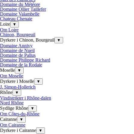
Domaine du Météore
Domaine Ollier Taillefer
Domaine Valambelle
Chateau Chenaie
Loire
▼
Om Loire
Chinon, Bourgeuil
Dyrkere i Chinon, Bourgeuil
▼
Domaine Annivy
Domaine de Nueil
Domaine de Pallus
Domaine Philippe Richard
Domaine de la Rodaie
Moselle
▼
Om Moselle
Dyrkere i Moselle
▼
J. Simon-Hollerich
Rhône
▼
Vindistrikter i Rhône-dalen
Nord Rhône
Sydlige Rhône
▼
Om Côtes-du-Rhône
Cairanne
▼
Om Cairanne
Dyrkere i Cairanne
▼