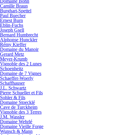
Domaine Bohn
Camille Braun
Burghart-Spettel
Paul Buecher
Ernest Burn
Eblin-Fuchs
Joseph Gsell
Bernard Humbrecht
Alphonse Hunckler
Rémy Kieffer
Domaine du Manoir
Gerard Metz
Meyer-Krumb
Vignoble des 2 Lunes
Schoenheitz
Domaine de 7 Vignes
Schaeffer-Woerly
Schaffhauser
J.L. Schwartz
Pierre Schueller et Fils
Sohler & Fils
Domaine Stoecklé
Cave de Turckheim
Vignoble des 3 Terres
J.M. Wassler
Domaine Wehrlé
Domaine Vieille Forge
Wunsch & Mann