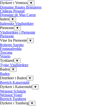
Dyrkere i Ventoux
▼
Domaine Hautes Briguieres
Château Pesquié
Domaine de Mas Caron
Italien
▼
Italienske Vindistrikter
Piemonte
▼
Vindistrikter i Piemonte
Piemonte
Vine fra Piemonte
▼
Roberto Sarotto
Fontanafredda
Toscana
Veneto
Tyskland
▼
Tyske Vindistrikter
Baden
▼
Baden
Distrikter i Baden
▼
Bereich Kaiserstuhl
Dyrkere i Kaiserstuhl
▼
Weingut Schätzle
Weingut Vogel
Bereich Tuniberg
Dyrkere i Tuniberg
▼