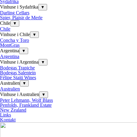
Sydafrika
Vinhuse i Sydafrika
▼
Darling Cellars
Spier, Plaisir de Merle
Chile
▼
Chile
Vinhuse i Chile
▼
Concha y Toro
MontGras
Argentina
▼
Argentina
Vinhuse i Argentina
▼
Bodegas Trapiche
Bodegas Salentein
Félipe Staiti Wines
Australien
▼
Australien
Vinhuse i Australien
▼
Peter Lehmann, Wolf Blass
Penfolds, Frankland Estate
New Zealand
Links
Kontakt