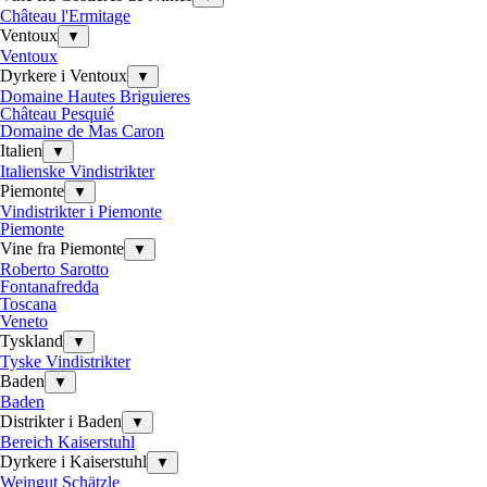
Château l'Ermitage
Ventoux
▼
Ventoux
Dyrkere i Ventoux
▼
Domaine Hautes Briguieres
Château Pesquié
Domaine de Mas Caron
Italien
▼
Italienske Vindistrikter
Piemonte
▼
Vindistrikter i Piemonte
Piemonte
Vine fra Piemonte
▼
Roberto Sarotto
Fontanafredda
Toscana
Veneto
Tyskland
▼
Tyske Vindistrikter
Baden
▼
Baden
Distrikter i Baden
▼
Bereich Kaiserstuhl
Dyrkere i Kaiserstuhl
▼
Weingut Schätzle