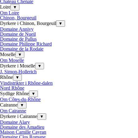
Chateau Chenaie
Loire
▼
Om Loire
Chinon, Bourgeuil
Dyrkere i Chinon, Bourgeuil
▼
Domaine Annivy
Domaine de Nueil
Domaine de Pallus
Domaine Philippe Richard
Domaine de la Rodaie
Moselle
▼
Om Moselle
Dyrkere i Moselle
▼
J. Simon-Hollerich
Rhône
▼
Vindistrikter i Rhône-dalen
Nord Rhône
Sydlige Rhône
▼
Om Côtes-du-Rhône
Cairanne
▼
Om Cairanne
Dyrkere i Cairanne
▼
Domaine Alary
Domaine des Amadieu
Maison Camille Cayran
Domaine Clos Romane