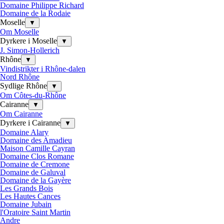
Domaine Philippe Richard
Domaine de la Rodaie
Moselle
▼
Om Moselle
Dyrkere i Moselle
▼
J. Simon-Hollerich
Rhône
▼
Vindistrikter i Rhône-dalen
Nord Rhône
Sydlige Rhône
▼
Om Côtes-du-Rhône
Cairanne
▼
Om Cairanne
Dyrkere i Cairanne
▼
Domaine Alary
Domaine des Amadieu
Maison Camille Cayran
Domaine Clos Romane
Domaine de Cremone
Domaine de Galuval
Domaine de la Gayère
Les Grands Bois
Les Hautes Cances
Domaine Jubain
l'Oratoire Saint Martin
Andre