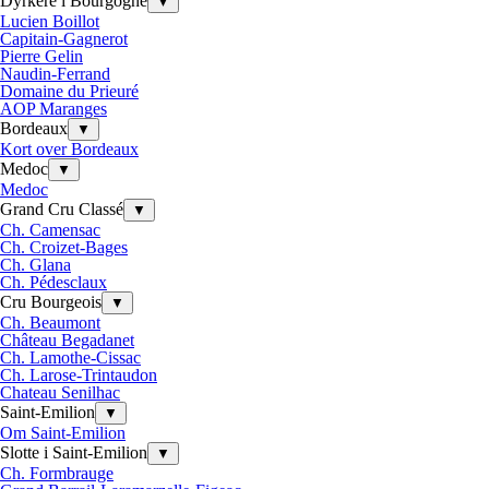
Dyrkere i Bourgogne
▼
Lucien Boillot
Capitain-Gagnerot
Pierre Gelin
Naudin-Ferrand
Domaine du Prieuré
AOP Maranges
Bordeaux
▼
Kort over Bordeaux
Medoc
▼
Medoc
Grand Cru Classé
▼
Ch. Camensac
Ch. Croizet-Bages
Ch. Glana
Ch. Pédesclaux
Cru Bourgeois
▼
Ch. Beaumont
Château Begadanet
Ch. Lamothe-Cissac
Ch. Larose-Trintaudon
Chateau Senilhac
Saint-Emilion
▼
Om Saint-Emilion
Slotte i Saint-Emilion
▼
Ch. Formbrauge