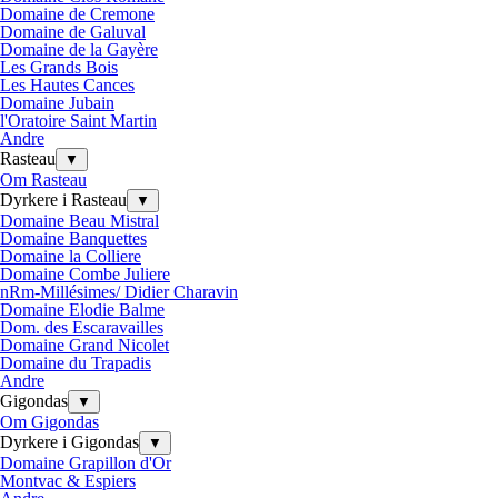
Domaine de Cremone
Domaine de Galuval
Domaine de la Gayère
Les Grands Bois
Les Hautes Cances
Domaine Jubain
l'Oratoire Saint Martin
Andre
Rasteau
▼
Om Rasteau
Dyrkere i Rasteau
▼
Domaine Beau Mistral
Domaine Banquettes
Domaine la Colliere
Domaine Combe Juliere
nRm-Millésimes/ Didier Charavin
Domaine Elodie Balme
Dom. des Escaravailles
Domaine Grand Nicolet
Domaine du Trapadis
Andre
Gigondas
▼
Om Gigondas
Dyrkere i Gigondas
▼
Domaine Grapillon d'Or
Montvac & Espiers