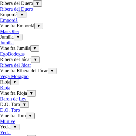
Ribera del Duero
▼
Ribera del Duero
Empordà
▼
Empordà
Vine fra Empordà
▼
Mas Oller
Jumilla
▼
Jumilla
Vine fra Jumilla
▼
EgoBodegas
Ribera del Júcar
▼
Ribera del Júcar
Vine fra Ribera del Júcar
▼
Vega Moragno
Rioja
▼
Rioja
Vine fra Rioja
▼
Baron de Ley
D.O. Toro
▼
D.O. Toro
Vine fra Toro
▼
Muruve
Yecla
▼
Yecla