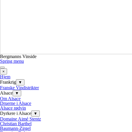
Bergmanns Vinside
Spring menu
×
Hjem
Frankrig
▼
Franske Vindistrikter
Alsace
▼
Om Alsace
Druerne i Alsace
Alsace rødvin
Dyrkere i Alsace
▼
Domaine Aimé Stentz
Christian Barthel
Baumann-Zirgel