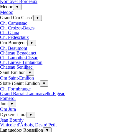
Kort over Bordeaux
Medoc
▼
Medoc
Grand Cru Classé
▼
Ch. Camensac
Ch. Croizet-Bages
Ch. Glana
Ch. Pédesclaux
Cru Bourgeois
▼
Ch. Beaumont
Château Begadanet
Ch. Lamothe-Cissac
Ch. Larose-Trintaudon
Chateau Senilhac
Saint-Emilion
▼
Om Saint-Emilion
Slotte i Saint-Emilion
▼
Ch. Formbrauge
Grand Barrail-Laramarzelle-Figeac
Pomerol
Jura
▼
Om Jura
Dyrkere i Jura
▼
Jean Bourdy
Vinicole d'Arbois, Desiré Petit
Languedoc/ Roussillon
▼