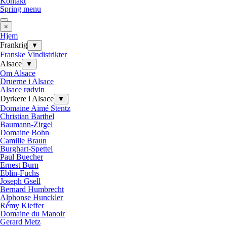
Kontakt
Spring menu
×
Hjem
Frankrig
▼
Franske Vindistrikter
Alsace
▼
Om Alsace
Druerne i Alsace
Alsace rødvin
Dyrkere i Alsace
▼
Domaine Aimé Stentz
Christian Barthel
Baumann-Zirgel
Domaine Bohn
Camille Braun
Burghart-Spettel
Paul Buecher
Ernest Burn
Eblin-Fuchs
Joseph Gsell
Bernard Humbrecht
Alphonse Hunckler
Rémy Kieffer
Domaine du Manoir
Gerard Metz