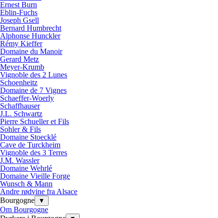
Ernest Burn
Eblin-Fuchs
Joseph Gsell
Bernard Humbrecht
Alphonse Hunckler
Rémy Kieffer
Domaine du Manoir
Gerard Metz
Meyer-Krumb
Vignoble des 2 Lunes
Schoenheitz
Domaine de 7 Vignes
Schaeffer-Woerly
Schaffhauser
J.L. Schwartz
Pierre Schueller et Fils
Sohler & Fils
Domaine Stoecklé
Cave de Turckheim
Vignoble des 3 Terres
J.M. Wassler
Domaine Wehrlé
Domaine Vieille Forge
Wunsch & Mann
Andre rødvine fra Alsace
Bourgogne
▼
Om Bourgogne