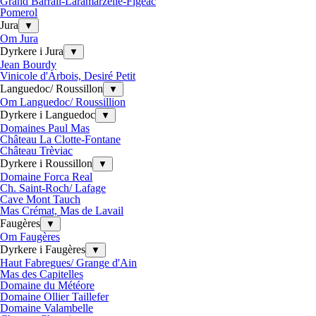
Grand Barrail-Laramarzelle-Figeac
Pomerol
Jura
▼
Om Jura
Dyrkere i Jura
▼
Jean Bourdy
Vinicole d'Arbois, Desiré Petit
Languedoc/ Roussillon
▼
Om Languedoc/ Roussillion
Dyrkere i Languedoc
▼
Domaines Paul Mas
Château La Clotte-Fontane
Château Trèviac
Dyrkere i Roussillon
▼
Domaine Forca Real
Ch. Saint-Roch/ Lafage
Cave Mont Tauch
Mas Crémat, Mas de Lavail
Faugères
▼
Om Faugères
Dyrkere i Faugères
▼
Haut Fabregues/ Grange d'Ain
Mas des Capitelles
Domaine du Météore
Domaine Ollier Taillefer
Domaine Valambelle