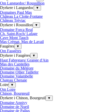
Om Languedoc/ Roussillion
Dyrkere i Languedoc
▼
Domaines Paul Mas
Château La Clotte-Fontane
Château Trèviac
Dyrkere i Roussillon
▼
Domaine Forca Real
Ch. Saint-Roch/ Lafage
Cave Mont Tauch
Mas Crémat, Mas de Lavail
Faugères
▼
Om Faugères
Dyrkere i Faugères
▼
Haut Fabregues/ Grange d'Ain
Mas des Capitelles
Domaine du Météore
Domaine Ollier Taillefer
Domaine Valambelle
Chateau Chenaie
Loire
▼
Om Loire
Chinon, Bourgeuil
Dyrkere i Chinon, Bourgeuil
▼
Domaine Annivy
Domaine de Nueil
Domaine de Pallus