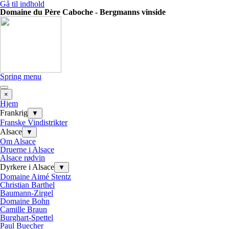
Gå til indhold
Domaine du Père Caboche - Bergmanns vinside
Spring menu
×
Hjem
Frankrig
▼
Franske Vindistrikter
Alsace
▼
Om Alsace
Druerne i Alsace
Alsace rødvin
Dyrkere i Alsace
▼
Domaine Aimé Stentz
Christian Barthel
Baumann-Zirgel
Domaine Bohn
Camille Braun
Burghart-Spettel
Paul Buecher