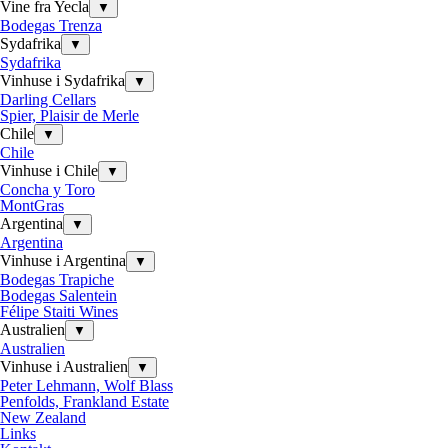
Vine fra Yecla
▼
Bodegas Trenza
Sydafrika
▼
Sydafrika
Vinhuse i Sydafrika
▼
Darling Cellars
Spier, Plaisir de Merle
Chile
▼
Chile
Vinhuse i Chile
▼
Concha y Toro
MontGras
Argentina
▼
Argentina
Vinhuse i Argentina
▼
Bodegas Trapiche
Bodegas Salentein
Félipe Staiti Wines
Australien
▼
Australien
Vinhuse i Australien
▼
Peter Lehmann, Wolf Blass
Penfolds, Frankland Estate
New Zealand
Links