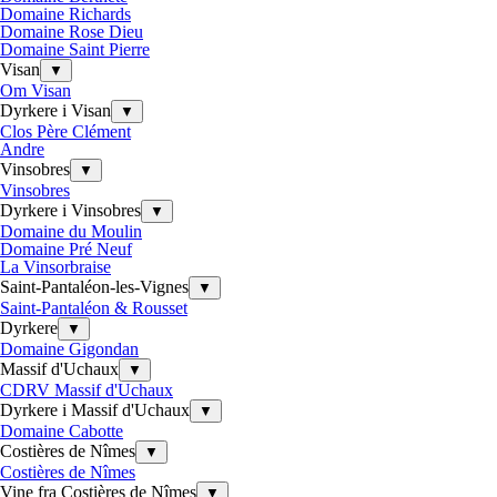
Domaine Richards
Domaine Rose Dieu
Domaine Saint Pierre
Visan
▼
Om Visan
Dyrkere i Visan
▼
Clos Père Clément
Andre
Vinsobres
▼
Vinsobres
Dyrkere i Vinsobres
▼
Domaine du Moulin
Domaine Pré Neuf
La Vinsorbraise
Saint-Pantaléon-les-Vignes
▼
Saint-Pantaléon & Rousset
Dyrkere
▼
Domaine Gigondan
Massif d'Uchaux
▼
CDRV Massif d'Uchaux
Dyrkere i Massif d'Uchaux
▼
Domaine Cabotte
Costières de Nîmes
▼
Costières de Nîmes
Vine fra Costières de Nîmes
▼