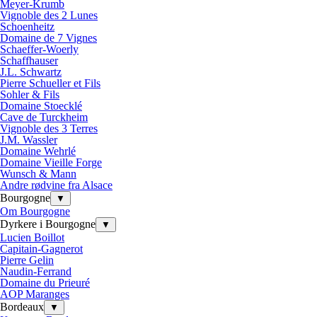
Meyer-Krumb
Vignoble des 2 Lunes
Schoenheitz
Domaine de 7 Vignes
Schaeffer-Woerly
Schaffhauser
J.L. Schwartz
Pierre Schueller et Fils
Sohler & Fils
Domaine Stoecklé
Cave de Turckheim
Vignoble des 3 Terres
J.M. Wassler
Domaine Wehrlé
Domaine Vieille Forge
Wunsch & Mann
Andre rødvine fra Alsace
Bourgogne
▼
Om Bourgogne
Dyrkere i Bourgogne
▼
Lucien Boillot
Capitain-Gagnerot
Pierre Gelin
Naudin-Ferrand
Domaine du Prieuré
AOP Maranges
Bordeaux
▼