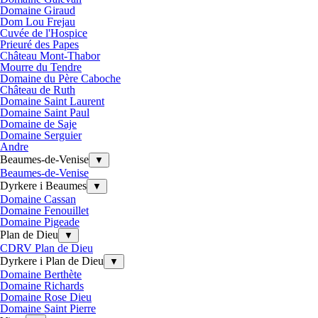
Domaine Giraud
Dom Lou Frejau
Cuvée de l'Hospice
Prieuré des Papes
Château Mont-Thabor
Mourre du Tendre
Domaine du Père Caboche
Château de Ruth
Domaine Saint Laurent
Domaine Saint Paul
Domaine de Saje
Domaine Serguier
Andre
Beaumes-de-Venise
▼
Beaumes-de-Venise
Dyrkere i Beaumes
▼
Domaine Cassan
Domaine Fenouillet
Domaine Pigeade
Plan de Dieu
▼
CDRV Plan de Dieu
Dyrkere i Plan de Dieu
▼
Domaine Berthète
Domaine Richards
Domaine Rose Dieu
Domaine Saint Pierre