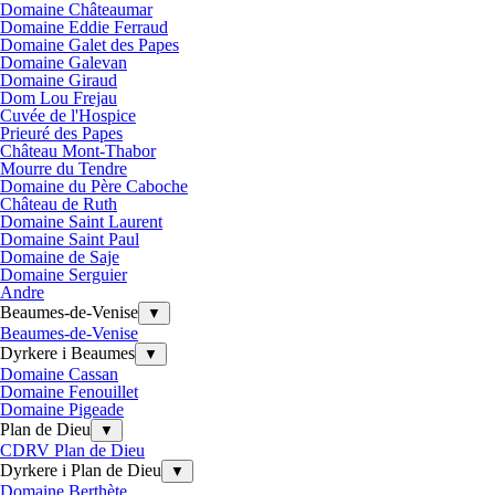
Domaine Châteaumar
Domaine Eddie Ferraud
Domaine Galet des Papes
Domaine Galevan
Domaine Giraud
Dom Lou Frejau
Cuvée de l'Hospice
Prieuré des Papes
Château Mont-Thabor
Mourre du Tendre
Domaine du Père Caboche
Château de Ruth
Domaine Saint Laurent
Domaine Saint Paul
Domaine de Saje
Domaine Serguier
Andre
Beaumes-de-Venise
▼
Beaumes-de-Venise
Dyrkere i Beaumes
▼
Domaine Cassan
Domaine Fenouillet
Domaine Pigeade
Plan de Dieu
▼
CDRV Plan de Dieu
Dyrkere i Plan de Dieu
▼
Domaine Berthète