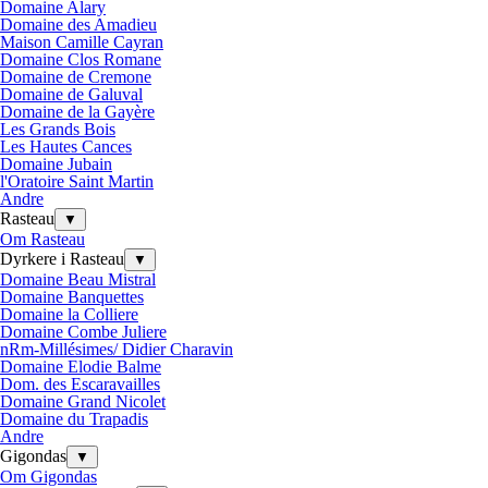
Domaine Alary
Domaine des Amadieu
Maison Camille Cayran
Domaine Clos Romane
Domaine de Cremone
Domaine de Galuval
Domaine de la Gayère
Les Grands Bois
Les Hautes Cances
Domaine Jubain
l'Oratoire Saint Martin
Andre
Rasteau
▼
Om Rasteau
Dyrkere i Rasteau
▼
Domaine Beau Mistral
Domaine Banquettes
Domaine la Colliere
Domaine Combe Juliere
nRm-Millésimes/ Didier Charavin
Domaine Elodie Balme
Dom. des Escaravailles
Domaine Grand Nicolet
Domaine du Trapadis
Andre
Gigondas
▼
Om Gigondas