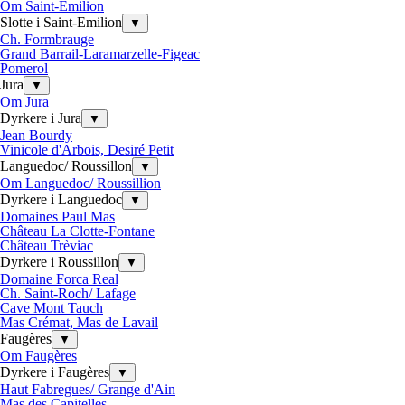
Om Saint-Emilion
Slotte i Saint-Emilion
▼
Ch. Formbrauge
Grand Barrail-Laramarzelle-Figeac
Pomerol
Jura
▼
Om Jura
Dyrkere i Jura
▼
Jean Bourdy
Vinicole d'Arbois, Desiré Petit
Languedoc/ Roussillon
▼
Om Languedoc/ Roussillion
Dyrkere i Languedoc
▼
Domaines Paul Mas
Château La Clotte-Fontane
Château Trèviac
Dyrkere i Roussillon
▼
Domaine Forca Real
Ch. Saint-Roch/ Lafage
Cave Mont Tauch
Mas Crémat, Mas de Lavail
Faugères
▼
Om Faugères
Dyrkere i Faugères
▼
Haut Fabregues/ Grange d'Ain
Mas des Capitelles