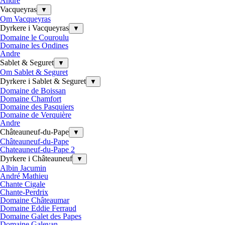
Andre
Vacqueyras
▼
Om Vacqueyras
Dyrkere i Vacqueyras
▼
Domaine le Couroulu
Domaine les Ondines
Andre
Sablet & Seguret
▼
Om Sablet & Seguret
Dyrkere i Sablet & Seguret
▼
Domaine de Boissan
Domaine Chamfort
Domaine des Pasquiers
Domaine de Verquière
Andre
Châteauneuf-du-Pape
▼
Châteauneuf-du-Pape
Chateauneuf-du-Pape 2
Dyrkere i Châteauneuf
▼
Albin Jacumin
André Mathieu
Chante Cigale
Chante-Perdrix
Domaine Châteaumar
Domaine Eddie Ferraud
Domaine Galet des Papes
Domaine Galevan