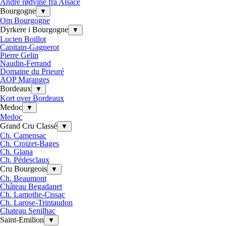
Andre rødvine fra Alsace
Bourgogne
▼
Om Bourgogne
Dyrkere i Bourgogne
▼
Lucien Boillot
Capitain-Gagnerot
Pierre Gelin
Naudin-Ferrand
Domaine du Prieuré
AOP Maranges
Bordeaux
▼
Kort over Bordeaux
Medoc
▼
Medoc
Grand Cru Classé
▼
Ch. Camensac
Ch. Croizet-Bages
Ch. Glana
Ch. Pédesclaux
Cru Bourgeois
▼
Ch. Beaumont
Château Begadanet
Ch. Lamothe-Cissac
Ch. Larose-Trintaudon
Chateau Senilhac
Saint-Emilion
▼