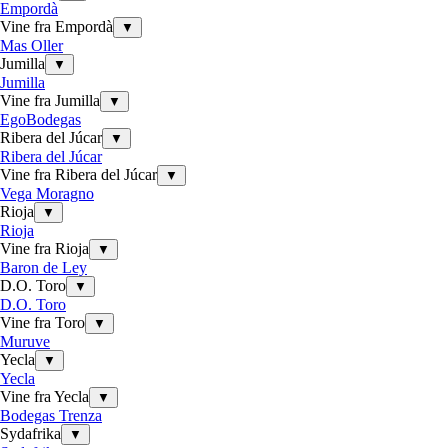
Empordà
Vine fra Empordà
▼
Mas Oller
Jumilla
▼
Jumilla
Vine fra Jumilla
▼
EgoBodegas
Ribera del Júcar
▼
Ribera del Júcar
Vine fra Ribera del Júcar
▼
Vega Moragno
Rioja
▼
Rioja
Vine fra Rioja
▼
Baron de Ley
D.O. Toro
▼
D.O. Toro
Vine fra Toro
▼
Muruve
Yecla
▼
Yecla
Vine fra Yecla
▼
Bodegas Trenza
Sydafrika
▼