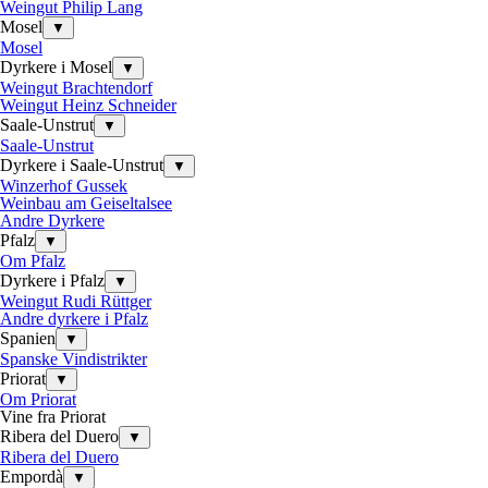
Weingut Philip Lang
Mosel
▼
Mosel
Dyrkere i Mosel
▼
Weingut Brachtendorf
Weingut Heinz Schneider
Saale-Unstrut
▼
Saale-Unstrut
Dyrkere i Saale-Unstrut
▼
Winzerhof Gussek
Weinbau am Geiseltalsee
Andre Dyrkere
Pfalz
▼
Om Pfalz
Dyrkere i Pfalz
▼
Weingut Rudi Rüttger
Andre dyrkere i Pfalz
Spanien
▼
Spanske Vindistrikter
Priorat
▼
Om Priorat
Vine fra Priorat
Ribera del Duero
▼
Ribera del Duero
Empordà
▼