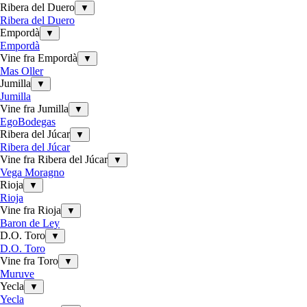
Ribera del Duero
▼
Ribera del Duero
Empordà
▼
Empordà
Vine fra Empordà
▼
Mas Oller
Jumilla
▼
Jumilla
Vine fra Jumilla
▼
EgoBodegas
Ribera del Júcar
▼
Ribera del Júcar
Vine fra Ribera del Júcar
▼
Vega Moragno
Rioja
▼
Rioja
Vine fra Rioja
▼
Baron de Ley
D.O. Toro
▼
D.O. Toro
Vine fra Toro
▼
Muruve
Yecla
▼
Yecla