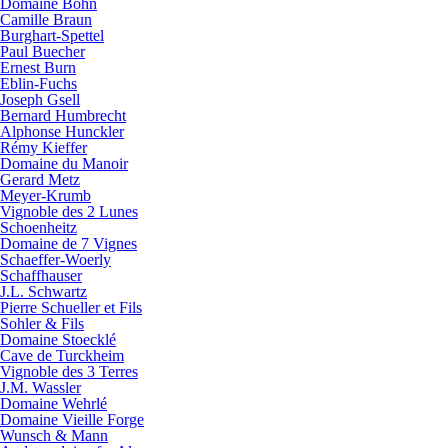
Domaine Bohn
Camille Braun
Burghart-Spettel
Paul Buecher
Ernest Burn
Eblin-Fuchs
Joseph Gsell
Bernard Humbrecht
Alphonse Hunckler
Rémy Kieffer
Domaine du Manoir
Gerard Metz
Meyer-Krumb
Vignoble des 2 Lunes
Schoenheitz
Domaine de 7 Vignes
Schaeffer-Woerly
Schaffhauser
J.L. Schwartz
Pierre Schueller et Fils
Sohler & Fils
Domaine Stoecklé
Cave de Turckheim
Vignoble des 3 Terres
J.M. Wassler
Domaine Wehrlé
Domaine Vieille Forge
Wunsch & Mann