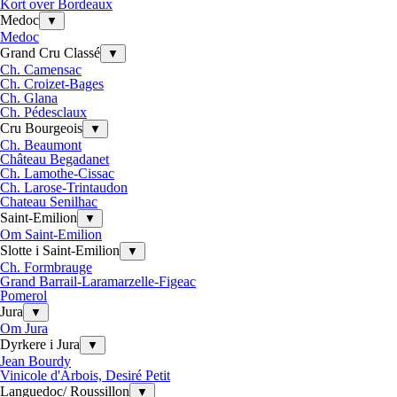
Kort over Bordeaux
Medoc
▼
Medoc
Grand Cru Classé
▼
Ch. Camensac
Ch. Croizet-Bages
Ch. Glana
Ch. Pédesclaux
Cru Bourgeois
▼
Ch. Beaumont
Château Begadanet
Ch. Lamothe-Cissac
Ch. Larose-Trintaudon
Chateau Senilhac
Saint-Emilion
▼
Om Saint-Emilion
Slotte i Saint-Emilion
▼
Ch. Formbrauge
Grand Barrail-Laramarzelle-Figeac
Pomerol
Jura
▼
Om Jura
Dyrkere i Jura
▼
Jean Bourdy
Vinicole d'Arbois, Desiré Petit
Languedoc/ Roussillon
▼