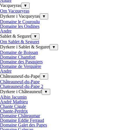
Andre
Vacqueyras
▼
Om Vacqueyras
Dyrkere i Vacqueyras
▼
Domaine le Couroulu
Domaine les Ondines
Andre
Sablet & Seguret
▼
Om Sablet & Seguret
Dyrkere i Sablet & Seguret
▼
Domaine de Boissan
Domaine Chamfort
Domaine des Pasquiers
Domaine de Verquière
Andre
Châteauneuf-du-Pape
▼
Châteauneuf-du-Pape
Chateauneuf-du-Pape 2
Dyrkere i Châteauneuf
▼
Albin Jacumin
André Mathieu
Chante Cigale
Chante-Perdrix
Domaine Châteaumar
Domaine Eddie Ferraud
Domaine Galet des Papes
Domaine Galevan