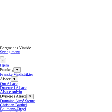
Bergmanns Vinside
Spring menu
×
Hjem
Frankrig
▼
Franske Vindistrikter
Alsace
▼
Om Alsace
Druerne i Alsace
Alsace rødvin
Dyrkere i Alsace
▼
Domaine Aimé Stentz
Christian Barthel
Baumann-Zirgel