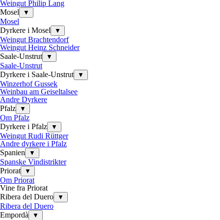
Weingut Philip Lang
Mosel
▼
Mosel
Dyrkere i Mosel
▼
Weingut Brachtendorf
Weingut Heinz Schneider
Saale-Unstrut
▼
Saale-Unstrut
Dyrkere i Saale-Unstrut
▼
Winzerhof Gussek
Weinbau am Geiseltalsee
Andre Dyrkere
Pfalz
▼
Om Pfalz
Dyrkere i Pfalz
▼
Weingut Rudi Rüttger
Andre dyrkere i Pfalz
Spanien
▼
Spanske Vindistrikter
Priorat
▼
Om Priorat
Vine fra Priorat
Ribera del Duero
▼
Ribera del Duero
Empordà
▼