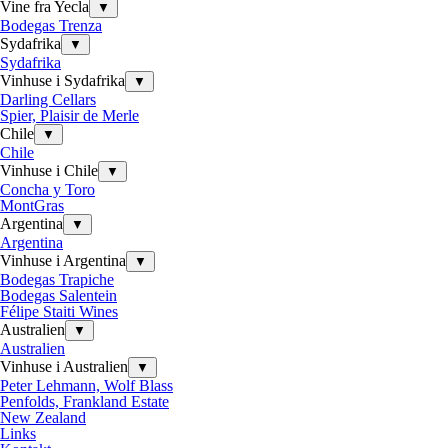
Vine fra Yecla
▼
Bodegas Trenza
Sydafrika
▼
Sydafrika
Vinhuse i Sydafrika
▼
Darling Cellars
Spier, Plaisir de Merle
Chile
▼
Chile
Vinhuse i Chile
▼
Concha y Toro
MontGras
Argentina
▼
Argentina
Vinhuse i Argentina
▼
Bodegas Trapiche
Bodegas Salentein
Félipe Staiti Wines
Australien
▼
Australien
Vinhuse i Australien
▼
Peter Lehmann, Wolf Blass
Penfolds, Frankland Estate
New Zealand
Links