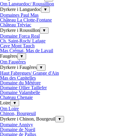
Om Languedoc/ Roussillion
Dyrkere i Languedoc
▼
Domaines Paul Mas
Château La Clotte-Fontane
Château Trèviac
Dyrkere i Roussillon
▼
Domaine Forca Real
Ch. Saint-Roch/ Lafage
Cave Mont Tauch
Mas Crémat, Mas de Lavail
Faugères
▼
Om Faugères
Dyrkere i Faugères
▼
Haut Fabregues/ Grange d'Ain
Mas des Capitelles
Domaine du Météore
Domaine Ollier Taillefer
Domaine Valambelle
Chateau Chenaie
Loire
▼
Om Loire
Chinon, Bourgeuil
Dyrkere i Chinon, Bourgeuil
▼
Domaine Annivy
Domaine de Nueil
Domaine de Pallus