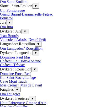
Om Saint-Emilion
Slotte i Saint-Emilion
▼
Ch. Formbrauge
Grand Barrail-Laramarzelle-Figeac
Pomerol
Jura
▼
Om Jura
Dyrkere i Jura
▼
Jean Bourdy
Vinicole d'Arbois, Desiré Petit
Languedoc/ Roussillon
▼
Om Languedoc/ Roussillion
Dyrkere i Languedoc
▼
Domaines Paul Mas
Château La Clotte-Fontane
Château Trèviac
Dyrkere i Roussillon
▼
Domaine Forca Real
Ch. Saint-Roch/ Lafage
Cave Mont Tauch
Mas Crémat, Mas de Lavail
Faugères
▼
Om Faugères
Dyrkere i Faugères
▼
Haut Fabregues/ Grange d'Ain
Mas des Capitelles