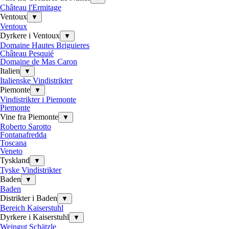
Château l'Ermitage
Ventoux
▼
Ventoux
Dyrkere i Ventoux
▼
Domaine Hautes Briguieres
Château Pesquié
Domaine de Mas Caron
Italien
▼
Italienske Vindistrikter
Piemonte
▼
Vindistrikter i Piemonte
Piemonte
Vine fra Piemonte
▼
Roberto Sarotto
Fontanafredda
Toscana
Veneto
Tyskland
▼
Tyske Vindistrikter
Baden
▼
Baden
Distrikter i Baden
▼
Bereich Kaiserstuhl
Dyrkere i Kaiserstuhl
▼
Weingut Schätzle