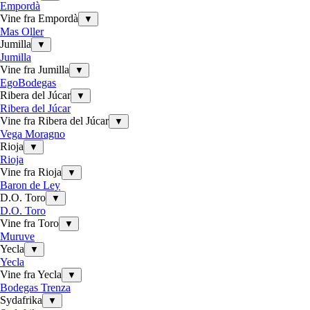
Empordà
Vine fra Empordà
▼
Mas Oller
Jumilla
▼
Jumilla
Vine fra Jumilla
▼
EgoBodegas
Ribera del Júcar
▼
Ribera del Júcar
Vine fra Ribera del Júcar
▼
Vega Moragno
Rioja
▼
Rioja
Vine fra Rioja
▼
Baron de Ley
D.O. Toro
▼
D.O. Toro
Vine fra Toro
▼
Muruve
Yecla
▼
Yecla
Vine fra Yecla
▼
Bodegas Trenza
Sydafrika
▼