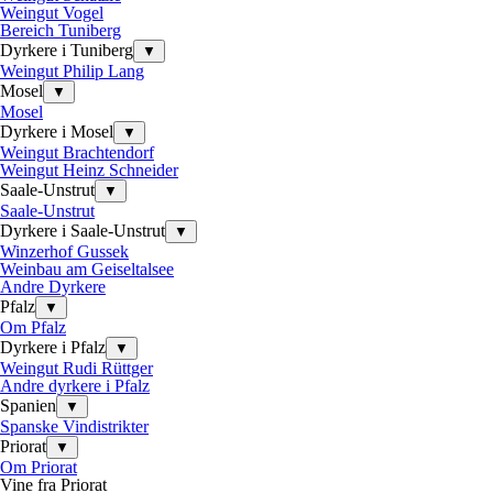
Weingut Vogel
Bereich Tuniberg
Dyrkere i Tuniberg
▼
Weingut Philip Lang
Mosel
▼
Mosel
Dyrkere i Mosel
▼
Weingut Brachtendorf
Weingut Heinz Schneider
Saale-Unstrut
▼
Saale-Unstrut
Dyrkere i Saale-Unstrut
▼
Winzerhof Gussek
Weinbau am Geiseltalsee
Andre Dyrkere
Pfalz
▼
Om Pfalz
Dyrkere i Pfalz
▼
Weingut Rudi Rüttger
Andre dyrkere i Pfalz
Spanien
▼
Spanske Vindistrikter
Priorat
▼
Om Priorat
Vine fra Priorat