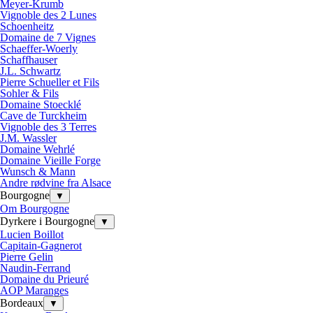
Meyer-Krumb
Vignoble des 2 Lunes
Schoenheitz
Domaine de 7 Vignes
Schaeffer-Woerly
Schaffhauser
J.L. Schwartz
Pierre Schueller et Fils
Sohler & Fils
Domaine Stoecklé
Cave de Turckheim
Vignoble des 3 Terres
J.M. Wassler
Domaine Wehrlé
Domaine Vieille Forge
Wunsch & Mann
Andre rødvine fra Alsace
Bourgogne
▼
Om Bourgogne
Dyrkere i Bourgogne
▼
Lucien Boillot
Capitain-Gagnerot
Pierre Gelin
Naudin-Ferrand
Domaine du Prieuré
AOP Maranges
Bordeaux
▼