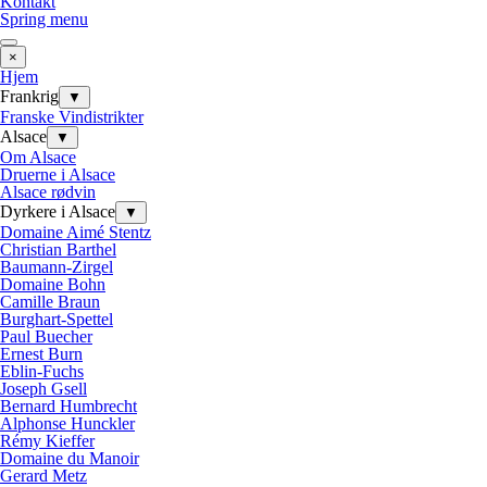
Kontakt
Spring menu
×
Hjem
Frankrig
▼
Franske Vindistrikter
Alsace
▼
Om Alsace
Druerne i Alsace
Alsace rødvin
Dyrkere i Alsace
▼
Domaine Aimé Stentz
Christian Barthel
Baumann-Zirgel
Domaine Bohn
Camille Braun
Burghart-Spettel
Paul Buecher
Ernest Burn
Eblin-Fuchs
Joseph Gsell
Bernard Humbrecht
Alphonse Hunckler
Rémy Kieffer
Domaine du Manoir
Gerard Metz