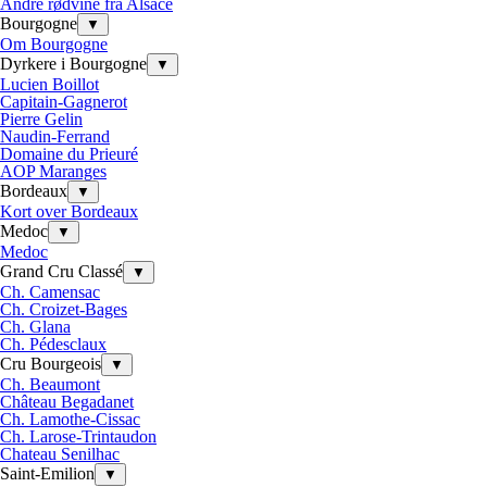
Andre rødvine fra Alsace
Bourgogne
▼
Om Bourgogne
Dyrkere i Bourgogne
▼
Lucien Boillot
Capitain-Gagnerot
Pierre Gelin
Naudin-Ferrand
Domaine du Prieuré
AOP Maranges
Bordeaux
▼
Kort over Bordeaux
Medoc
▼
Medoc
Grand Cru Classé
▼
Ch. Camensac
Ch. Croizet-Bages
Ch. Glana
Ch. Pédesclaux
Cru Bourgeois
▼
Ch. Beaumont
Château Begadanet
Ch. Lamothe-Cissac
Ch. Larose-Trintaudon
Chateau Senilhac
Saint-Emilion
▼