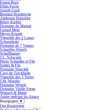
Ernest Burn
Eblin-Fuchs
Joseph Gsell
Bernard Humbrecht
Alphonse Hunckler
Rémy Kieffer
Domaine du Manoir
Gerard Metz
Meyer-Krumb
Vignoble des 2 Lunes
Schoenheitz
Domaine de 7 Vignes
Schaeffer-Woerly
Schaffhauser
J.L. Schwartz
Pierre Schueller et Fils
Sohler & Fils
Domaine Stoecklé
Cave de Turckheim
Vignoble des 3 Terres
J.M. Wassler
Domaine Wehrlé
Domaine Vieille Forge
Wunsch & Mann
Andre rødvine fra Alsace
Bourgogne
▼
Om Bourgogne