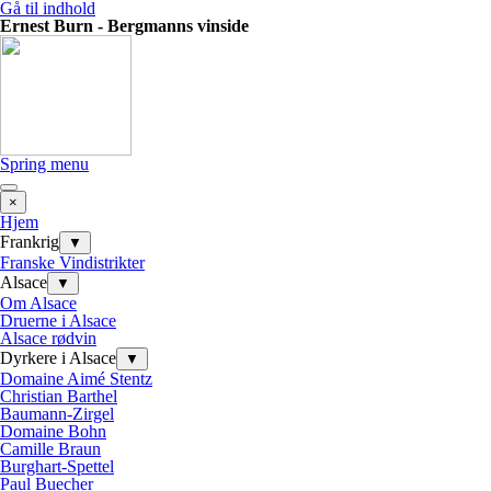
Gå til indhold
Ernest Burn - Bergmanns vinside
Spring menu
×
Hjem
Frankrig
▼
Franske Vindistrikter
Alsace
▼
Om Alsace
Druerne i Alsace
Alsace rødvin
Dyrkere i Alsace
▼
Domaine Aimé Stentz
Christian Barthel
Baumann-Zirgel
Domaine Bohn
Camille Braun
Burghart-Spettel
Paul Buecher