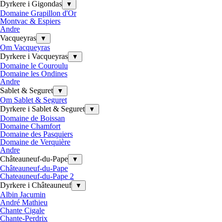
Dyrkere i Gigondas
▼
Domaine Grapillon d'Or
Montvac & Espiers
Andre
Vacqueyras
▼
Om Vacqueyras
Dyrkere i Vacqueyras
▼
Domaine le Couroulu
Domaine les Ondines
Andre
Sablet & Seguret
▼
Om Sablet & Seguret
Dyrkere i Sablet & Seguret
▼
Domaine de Boissan
Domaine Chamfort
Domaine des Pasquiers
Domaine de Verquière
Andre
Châteauneuf-du-Pape
▼
Châteauneuf-du-Pape
Chateauneuf-du-Pape 2
Dyrkere i Châteauneuf
▼
Albin Jacumin
André Mathieu
Chante Cigale
Chante-Perdrix