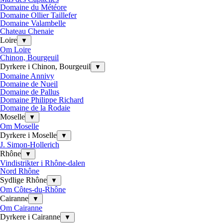
Domaine du Météore
Domaine Ollier Taillefer
Domaine Valambelle
Chateau Chenaie
Loire
▼
Om Loire
Chinon, Bourgeuil
Dyrkere i Chinon, Bourgeuil
▼
Domaine Annivy
Domaine de Nueil
Domaine de Pallus
Domaine Philippe Richard
Domaine de la Rodaie
Moselle
▼
Om Moselle
Dyrkere i Moselle
▼
J. Simon-Hollerich
Rhône
▼
Vindistrikter i Rhône-dalen
Nord Rhône
Sydlige Rhône
▼
Om Côtes-du-Rhône
Cairanne
▼
Om Cairanne
Dyrkere i Cairanne
▼