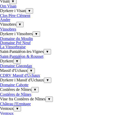
Visan
▼
Om Visan
Dyrkere i Visan
▼
Clos Père Clément
Andre
Vinsobres
▼
Vinsobres
Dyrkere i Vinsobres
▼
Domaine du Moulin
Domaine Pré Neuf
La Vinsorbraise
Saint-Pantaléon-les-Vignes
▼
Saint-Pantaléon & Rousset
Dyrkere
▼
Domaine Gigondan
Massif d'Uchaux
▼
CDRV Massif d'Uchaux
Dyrkere i Massif d'Uchaux
▼
Domaine Cabotte
Costières de Nîmes
▼
Costières de Nîmes
Vine fra Costières de Nîmes
▼
Château l'Ermitage
Ventoux
▼
Ventoux