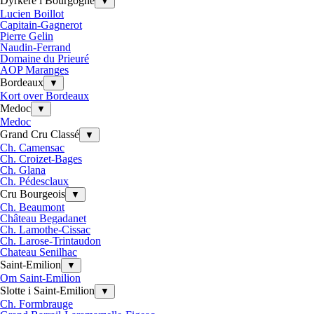
Dyrkere i Bourgogne
▼
Lucien Boillot
Capitain-Gagnerot
Pierre Gelin
Naudin-Ferrand
Domaine du Prieuré
AOP Maranges
Bordeaux
▼
Kort over Bordeaux
Medoc
▼
Medoc
Grand Cru Classé
▼
Ch. Camensac
Ch. Croizet-Bages
Ch. Glana
Ch. Pédesclaux
Cru Bourgeois
▼
Ch. Beaumont
Château Begadanet
Ch. Lamothe-Cissac
Ch. Larose-Trintaudon
Chateau Senilhac
Saint-Emilion
▼
Om Saint-Emilion
Slotte i Saint-Emilion
▼
Ch. Formbrauge