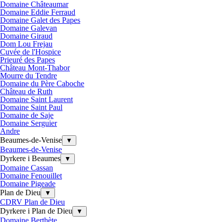
Domaine Châteaumar
Domaine Eddie Ferraud
Domaine Galet des Papes
Domaine Galevan
Domaine Giraud
Dom Lou Frejau
Cuvée de l'Hospice
Prieuré des Papes
Château Mont-Thabor
Mourre du Tendre
Domaine du Père Caboche
Château de Ruth
Domaine Saint Laurent
Domaine Saint Paul
Domaine de Saje
Domaine Serguier
Andre
Beaumes-de-Venise
▼
Beaumes-de-Venise
Dyrkere i Beaumes
▼
Domaine Cassan
Domaine Fenouillet
Domaine Pigeade
Plan de Dieu
▼
CDRV Plan de Dieu
Dyrkere i Plan de Dieu
▼
Domaine Berthète