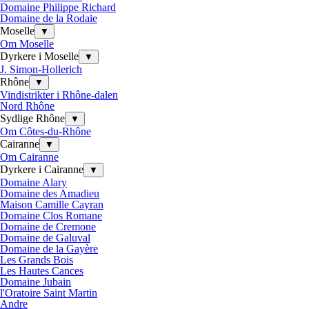
Domaine Philippe Richard
Domaine de la Rodaie
Moselle
▼
Om Moselle
Dyrkere i Moselle
▼
J. Simon-Hollerich
Rhône
▼
Vindistrikter i Rhône-dalen
Nord Rhône
Sydlige Rhône
▼
Om Côtes-du-Rhône
Cairanne
▼
Om Cairanne
Dyrkere i Cairanne
▼
Domaine Alary
Domaine des Amadieu
Maison Camille Cayran
Domaine Clos Romane
Domaine de Cremone
Domaine de Galuval
Domaine de la Gayère
Les Grands Bois
Les Hautes Cances
Domaine Jubain
l'Oratoire Saint Martin
Andre