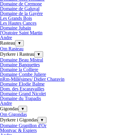
Domaine de Cremone
Domaine de Galuval
Domaine de la Gayère
Les Grands Bois
Les Hautes Cances
Domaine Jubain
l'Oratoire Saint Martin
Andre
Rasteau
▼
Om Rasteau
Dyrkere i Rasteau
▼
Domaine Beau Mistral
Domaine Banquettes
Domaine la Colliere
Domaine Combe Juliere
nRm-Millésimes/ Didier Charavin
Domaine Elodie Balme
Dom. des Escaravailles
Domaine Grand Nicolet
Domaine du Trapadis
Andre
Gigondas
▼
Om Gigondas
Dyrkere i Gigondas
▼
Domaine Grapillon d'Or
Montvac & Espiers