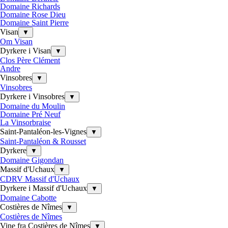
Domaine Richards
Domaine Rose Dieu
Domaine Saint Pierre
Visan
▼
Om Visan
Dyrkere i Visan
▼
Clos Père Clément
Andre
Vinsobres
▼
Vinsobres
Dyrkere i Vinsobres
▼
Domaine du Moulin
Domaine Pré Neuf
La Vinsorbraise
Saint-Pantaléon-les-Vignes
▼
Saint-Pantaléon & Rousset
Dyrkere
▼
Domaine Gigondan
Massif d'Uchaux
▼
CDRV Massif d'Uchaux
Dyrkere i Massif d'Uchaux
▼
Domaine Cabotte
Costières de Nîmes
▼
Costières de Nîmes
Vine fra Costières de Nîmes
▼