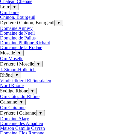
Chateau Chenaie
Loire
▼
Om Loire
Chinon, Bourgeuil
Dyrkere i Chinon, Bourgeuil
▼
Domaine Annivy
Domaine de Nueil
Domaine de Pallus
Domaine Philippe Richard
Domaine de la Rodaie
Moselle
▼
Om Moselle
Dyrkere i Moselle
▼
J. Simon-Hollerich
Rhône
▼
Vindistrikter i Rhône-dalen
Nord Rhône
Sydlige Rhône
▼
Om Côtes-du-Rhône
Cairanne
▼
Om Cairanne
Dyrkere i Cairanne
▼
Domaine Alary
Domaine des Amadieu
Maison Camille Cayran
Domaine Clos Romane