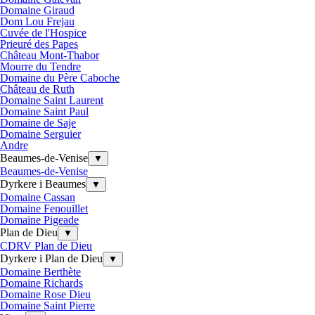
Domaine Giraud
Dom Lou Frejau
Cuvée de l'Hospice
Prieuré des Papes
Château Mont-Thabor
Mourre du Tendre
Domaine du Père Caboche
Château de Ruth
Domaine Saint Laurent
Domaine Saint Paul
Domaine de Saje
Domaine Serguier
Andre
Beaumes-de-Venise
▼
Beaumes-de-Venise
Dyrkere i Beaumes
▼
Domaine Cassan
Domaine Fenouillet
Domaine Pigeade
Plan de Dieu
▼
CDRV Plan de Dieu
Dyrkere i Plan de Dieu
▼
Domaine Berthète
Domaine Richards
Domaine Rose Dieu
Domaine Saint Pierre