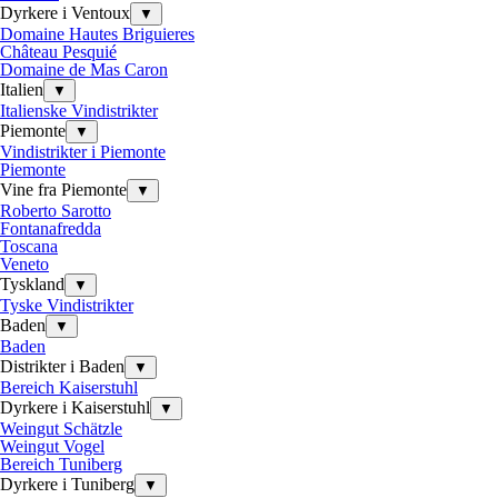
Dyrkere i Ventoux
▼
Domaine Hautes Briguieres
Château Pesquié
Domaine de Mas Caron
Italien
▼
Italienske Vindistrikter
Piemonte
▼
Vindistrikter i Piemonte
Piemonte
Vine fra Piemonte
▼
Roberto Sarotto
Fontanafredda
Toscana
Veneto
Tyskland
▼
Tyske Vindistrikter
Baden
▼
Baden
Distrikter i Baden
▼
Bereich Kaiserstuhl
Dyrkere i Kaiserstuhl
▼
Weingut Schätzle
Weingut Vogel
Bereich Tuniberg
Dyrkere i Tuniberg
▼