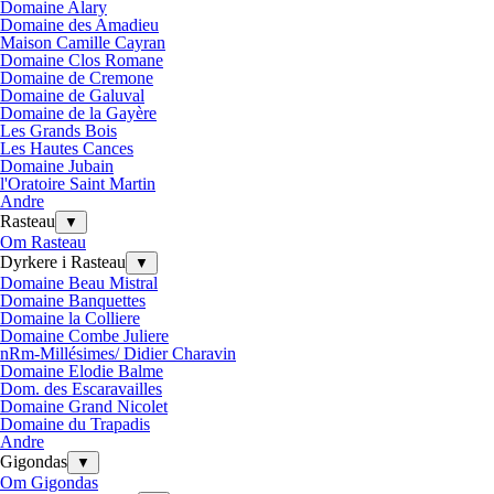
Domaine Alary
Domaine des Amadieu
Maison Camille Cayran
Domaine Clos Romane
Domaine de Cremone
Domaine de Galuval
Domaine de la Gayère
Les Grands Bois
Les Hautes Cances
Domaine Jubain
l'Oratoire Saint Martin
Andre
Rasteau
▼
Om Rasteau
Dyrkere i Rasteau
▼
Domaine Beau Mistral
Domaine Banquettes
Domaine la Colliere
Domaine Combe Juliere
nRm-Millésimes/ Didier Charavin
Domaine Elodie Balme
Dom. des Escaravailles
Domaine Grand Nicolet
Domaine du Trapadis
Andre
Gigondas
▼
Om Gigondas