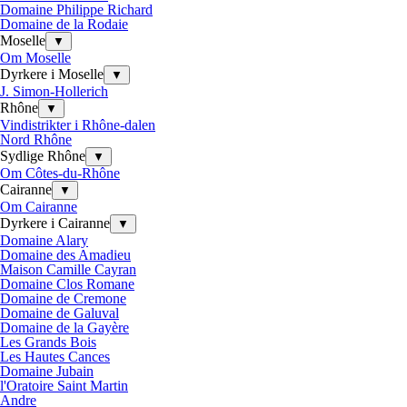
Domaine Philippe Richard
Domaine de la Rodaie
Moselle
▼
Om Moselle
Dyrkere i Moselle
▼
J. Simon-Hollerich
Rhône
▼
Vindistrikter i Rhône-dalen
Nord Rhône
Sydlige Rhône
▼
Om Côtes-du-Rhône
Cairanne
▼
Om Cairanne
Dyrkere i Cairanne
▼
Domaine Alary
Domaine des Amadieu
Maison Camille Cayran
Domaine Clos Romane
Domaine de Cremone
Domaine de Galuval
Domaine de la Gayère
Les Grands Bois
Les Hautes Cances
Domaine Jubain
l'Oratoire Saint Martin
Andre