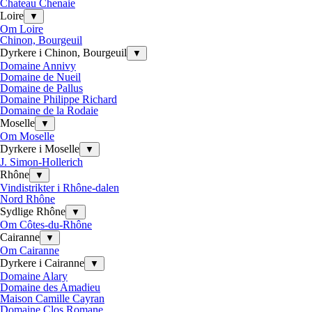
Chateau Chenaie
Loire
▼
Om Loire
Chinon, Bourgeuil
Dyrkere i Chinon, Bourgeuil
▼
Domaine Annivy
Domaine de Nueil
Domaine de Pallus
Domaine Philippe Richard
Domaine de la Rodaie
Moselle
▼
Om Moselle
Dyrkere i Moselle
▼
J. Simon-Hollerich
Rhône
▼
Vindistrikter i Rhône-dalen
Nord Rhône
Sydlige Rhône
▼
Om Côtes-du-Rhône
Cairanne
▼
Om Cairanne
Dyrkere i Cairanne
▼
Domaine Alary
Domaine des Amadieu
Maison Camille Cayran
Domaine Clos Romane