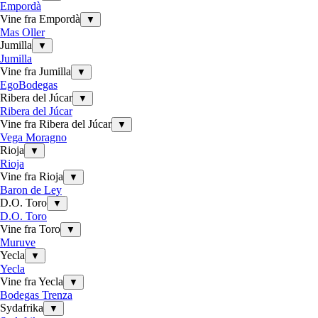
Empordà
Vine fra Empordà
▼
Mas Oller
Jumilla
▼
Jumilla
Vine fra Jumilla
▼
EgoBodegas
Ribera del Júcar
▼
Ribera del Júcar
Vine fra Ribera del Júcar
▼
Vega Moragno
Rioja
▼
Rioja
Vine fra Rioja
▼
Baron de Ley
D.O. Toro
▼
D.O. Toro
Vine fra Toro
▼
Muruve
Yecla
▼
Yecla
Vine fra Yecla
▼
Bodegas Trenza
Sydafrika
▼