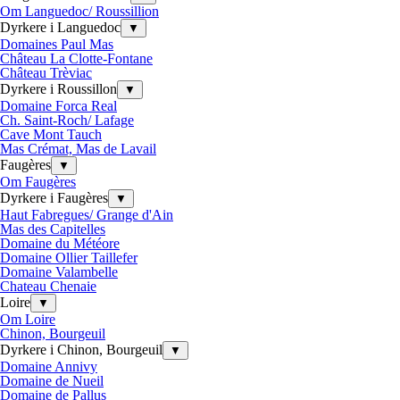
Om Languedoc/ Roussillion
Dyrkere i Languedoc
▼
Domaines Paul Mas
Château La Clotte-Fontane
Château Trèviac
Dyrkere i Roussillon
▼
Domaine Forca Real
Ch. Saint-Roch/ Lafage
Cave Mont Tauch
Mas Crémat, Mas de Lavail
Faugères
▼
Om Faugères
Dyrkere i Faugères
▼
Haut Fabregues/ Grange d'Ain
Mas des Capitelles
Domaine du Météore
Domaine Ollier Taillefer
Domaine Valambelle
Chateau Chenaie
Loire
▼
Om Loire
Chinon, Bourgeuil
Dyrkere i Chinon, Bourgeuil
▼
Domaine Annivy
Domaine de Nueil
Domaine de Pallus