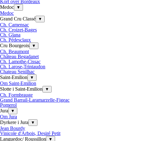
Kort over Bordeaux
Medoc
▼
Medoc
Grand Cru Classé
▼
Ch. Camensac
Ch. Croizet-Bages
Ch. Glana
Ch. Pédesclaux
Cru Bourgeois
▼
Ch. Beaumont
Château Begadanet
Ch. Lamothe-Cissac
Ch. Larose-Trintaudon
Chateau Senilhac
Saint-Emilion
▼
Om Saint-Emilion
Slotte i Saint-Emilion
▼
Ch. Formbrauge
Grand Barrail-Laramarzelle-Figeac
Pomerol
Jura
▼
Om Jura
Dyrkere i Jura
▼
Jean Bourdy
Vinicole d'Arbois, Desiré Petit
Languedoc/ Roussillon
▼