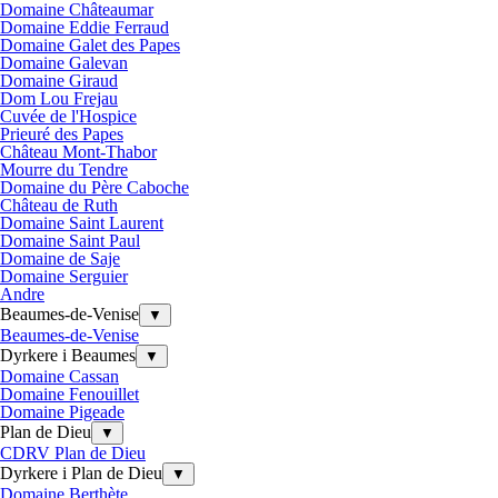
Domaine Châteaumar
Domaine Eddie Ferraud
Domaine Galet des Papes
Domaine Galevan
Domaine Giraud
Dom Lou Frejau
Cuvée de l'Hospice
Prieuré des Papes
Château Mont-Thabor
Mourre du Tendre
Domaine du Père Caboche
Château de Ruth
Domaine Saint Laurent
Domaine Saint Paul
Domaine de Saje
Domaine Serguier
Andre
Beaumes-de-Venise
▼
Beaumes-de-Venise
Dyrkere i Beaumes
▼
Domaine Cassan
Domaine Fenouillet
Domaine Pigeade
Plan de Dieu
▼
CDRV Plan de Dieu
Dyrkere i Plan de Dieu
▼
Domaine Berthète