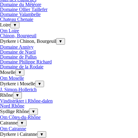
Domaine du Météore
Domaine Ollier Taillefer
Domaine Valambelle
Chateau Chenaie
Loire
▼
Om Loire
Chinon, Bourgeuil
Dyrkere i Chinon, Bourgeuil
▼
Domaine Annivy
Domaine de Nueil
Domaine de Pallus
Domaine Philippe Richard
Domaine de la Rodaie
Moselle
▼
Om Moselle
Dyrkere i Moselle
▼
J. Simon-Hollerich
Rhône
▼
Vindistrikter i Rhône-dalen
Nord Rhône
Sydlige Rhône
▼
Om Côtes-du-Rhône
Cairanne
▼
Om Cairanne
Dyrkere i Cairanne
▼