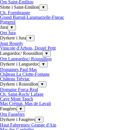
Om Saint-Emilion
Slotte i Saint-Emilion
▼
Ch. Formbrauge
Grand Barrail-Laramarzelle-Figeac
Pomerol
Jura
▼
Om Jura
Dyrkere i Jura
▼
Jean Bourdy
Vinicole d'Arbois, Desiré Petit
Languedoc/ Roussillon
▼
Om Languedoc/ Roussillion
Dyrkere i Languedoc
▼
Domaines Paul Mas
Château La Clotte-Fontane
Château Trèviac
Dyrkere i Roussillon
▼
Domaine Forca Real
Ch. Saint-Roch/ Lafage
Cave Mont Tauch
Mas Crémat, Mas de Lavail
Faugères
▼
Om Faugères
Dyrkere i Faugères
▼
Haut Fabregues/ Grange d'Ain
Mas des Capitelles