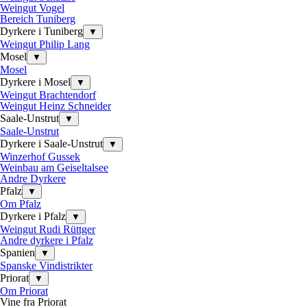
Weingut Vogel
Bereich Tuniberg
Dyrkere i Tuniberg
▼
Weingut Philip Lang
Mosel
▼
Mosel
Dyrkere i Mosel
▼
Weingut Brachtendorf
Weingut Heinz Schneider
Saale-Unstrut
▼
Saale-Unstrut
Dyrkere i Saale-Unstrut
▼
Winzerhof Gussek
Weinbau am Geiseltalsee
Andre Dyrkere
Pfalz
▼
Om Pfalz
Dyrkere i Pfalz
▼
Weingut Rudi Rüttger
Andre dyrkere i Pfalz
Spanien
▼
Spanske Vindistrikter
Priorat
▼
Om Priorat
Vine fra Priorat