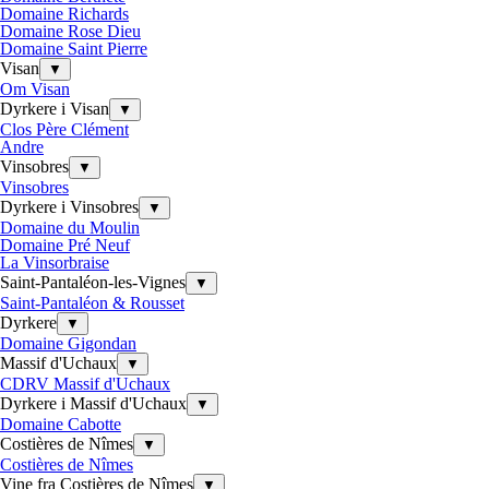
Domaine Richards
Domaine Rose Dieu
Domaine Saint Pierre
Visan
▼
Om Visan
Dyrkere i Visan
▼
Clos Père Clément
Andre
Vinsobres
▼
Vinsobres
Dyrkere i Vinsobres
▼
Domaine du Moulin
Domaine Pré Neuf
La Vinsorbraise
Saint-Pantaléon-les-Vignes
▼
Saint-Pantaléon & Rousset
Dyrkere
▼
Domaine Gigondan
Massif d'Uchaux
▼
CDRV Massif d'Uchaux
Dyrkere i Massif d'Uchaux
▼
Domaine Cabotte
Costières de Nîmes
▼
Costières de Nîmes
Vine fra Costières de Nîmes
▼