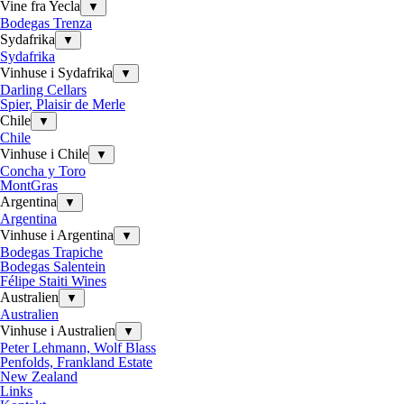
Vine fra Yecla
▼
Bodegas Trenza
Sydafrika
▼
Sydafrika
Vinhuse i Sydafrika
▼
Darling Cellars
Spier, Plaisir de Merle
Chile
▼
Chile
Vinhuse i Chile
▼
Concha y Toro
MontGras
Argentina
▼
Argentina
Vinhuse i Argentina
▼
Bodegas Trapiche
Bodegas Salentein
Félipe Staiti Wines
Australien
▼
Australien
Vinhuse i Australien
▼
Peter Lehmann, Wolf Blass
Penfolds, Frankland Estate
New Zealand
Links