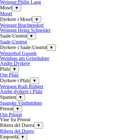
Weingut Philip Lang
Mosel
▼
Mosel
Dyrkere i Mosel
▼
Weingut Brachtendorf
Weingut Heinz Schneider
Saale-Unstrut
▼
Saale-Unstrut
Dyrkere i Saale-Unstrut
▼
Winzerhof Gussek
Weinbau am Geiseltalsee
Andre Dyrkere
Pfalz
▼
Om Pfalz
Dyrkere i Pfalz
▼
Weingut Rudi Rüttger
Andre dyrkere i Pfalz
Spanien
▼
Spanske Vindistrikter
Priorat
▼
Om Priorat
Vine fra Priorat
Ribera del Duero
▼
Ribera del Duero
Empordà
▼