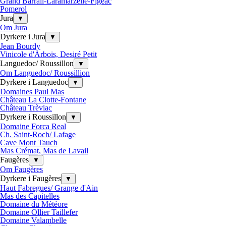
Grand Barrail-Laramarzelle-Figeac
Pomerol
Jura
▼
Om Jura
Dyrkere i Jura
▼
Jean Bourdy
Vinicole d'Arbois, Desiré Petit
Languedoc/ Roussillon
▼
Om Languedoc/ Roussillion
Dyrkere i Languedoc
▼
Domaines Paul Mas
Château La Clotte-Fontane
Château Trèviac
Dyrkere i Roussillon
▼
Domaine Forca Real
Ch. Saint-Roch/ Lafage
Cave Mont Tauch
Mas Crémat, Mas de Lavail
Faugères
▼
Om Faugères
Dyrkere i Faugères
▼
Haut Fabregues/ Grange d'Ain
Mas des Capitelles
Domaine du Météore
Domaine Ollier Taillefer
Domaine Valambelle