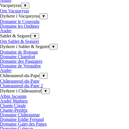
Andre
Vacqueyras
▼
Om Vacqueyras
Dyrkere i Vacqueyras
▼
Domaine le Couroulu
Domaine les Ondines
Andre
Sablet & Seguret
▼
Om Sablet & Seguret
Dyrkere i Sablet & Seguret
▼
Domaine de Boissan
Domaine Chamfort
Domaine des Pasquiers
Domaine de Verquière
Andre
Châteauneuf-du-Pape
▼
Châteauneuf-du-Pape
Chateauneuf-du-Pape 2
Dyrkere i Châteauneuf
▼
Albin Jacumin
André Mathieu
Chante Cigale
Chante-Perdrix
Domaine Châteaumar
Domaine Eddie Ferraud
Domaine Galet des Papes
Domaine Galevan