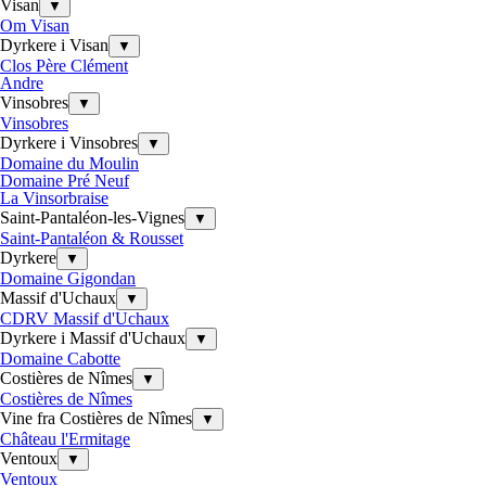
Visan
▼
Om Visan
Dyrkere i Visan
▼
Clos Père Clément
Andre
Vinsobres
▼
Vinsobres
Dyrkere i Vinsobres
▼
Domaine du Moulin
Domaine Pré Neuf
La Vinsorbraise
Saint-Pantaléon-les-Vignes
▼
Saint-Pantaléon & Rousset
Dyrkere
▼
Domaine Gigondan
Massif d'Uchaux
▼
CDRV Massif d'Uchaux
Dyrkere i Massif d'Uchaux
▼
Domaine Cabotte
Costières de Nîmes
▼
Costières de Nîmes
Vine fra Costières de Nîmes
▼
Château l'Ermitage
Ventoux
▼
Ventoux