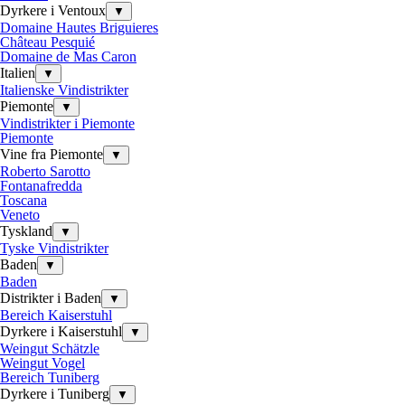
Dyrkere i Ventoux
▼
Domaine Hautes Briguieres
Château Pesquié
Domaine de Mas Caron
Italien
▼
Italienske Vindistrikter
Piemonte
▼
Vindistrikter i Piemonte
Piemonte
Vine fra Piemonte
▼
Roberto Sarotto
Fontanafredda
Toscana
Veneto
Tyskland
▼
Tyske Vindistrikter
Baden
▼
Baden
Distrikter i Baden
▼
Bereich Kaiserstuhl
Dyrkere i Kaiserstuhl
▼
Weingut Schätzle
Weingut Vogel
Bereich Tuniberg
Dyrkere i Tuniberg
▼