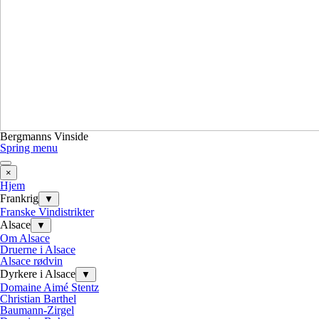
Bergmanns Vinside
Spring menu
×
Hjem
Frankrig
▼
Franske Vindistrikter
Alsace
▼
Om Alsace
Druerne i Alsace
Alsace rødvin
Dyrkere i Alsace
▼
Domaine Aimé Stentz
Christian Barthel
Baumann-Zirgel