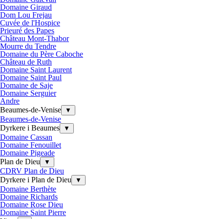
Domaine Giraud
Dom Lou Frejau
Cuvée de l'Hospice
Prieuré des Papes
Château Mont-Thabor
Mourre du Tendre
Domaine du Père Caboche
Château de Ruth
Domaine Saint Laurent
Domaine Saint Paul
Domaine de Saje
Domaine Serguier
Andre
Beaumes-de-Venise
▼
Beaumes-de-Venise
Dyrkere i Beaumes
▼
Domaine Cassan
Domaine Fenouillet
Domaine Pigeade
Plan de Dieu
▼
CDRV Plan de Dieu
Dyrkere i Plan de Dieu
▼
Domaine Berthète
Domaine Richards
Domaine Rose Dieu
Domaine Saint Pierre