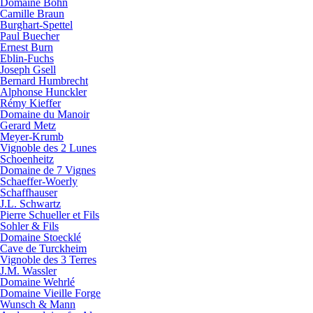
Domaine Bohn
Camille Braun
Burghart-Spettel
Paul Buecher
Ernest Burn
Eblin-Fuchs
Joseph Gsell
Bernard Humbrecht
Alphonse Hunckler
Rémy Kieffer
Domaine du Manoir
Gerard Metz
Meyer-Krumb
Vignoble des 2 Lunes
Schoenheitz
Domaine de 7 Vignes
Schaeffer-Woerly
Schaffhauser
J.L. Schwartz
Pierre Schueller et Fils
Sohler & Fils
Domaine Stoecklé
Cave de Turckheim
Vignoble des 3 Terres
J.M. Wassler
Domaine Wehrlé
Domaine Vieille Forge
Wunsch & Mann