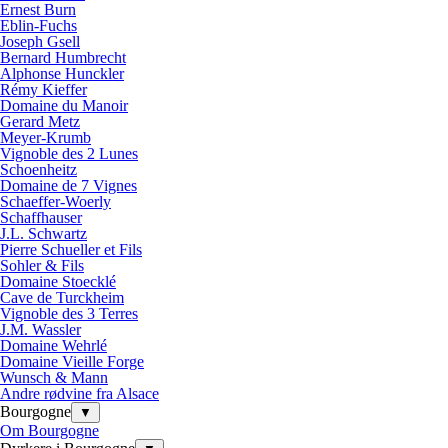
Ernest Burn
Eblin-Fuchs
Joseph Gsell
Bernard Humbrecht
Alphonse Hunckler
Rémy Kieffer
Domaine du Manoir
Gerard Metz
Meyer-Krumb
Vignoble des 2 Lunes
Schoenheitz
Domaine de 7 Vignes
Schaeffer-Woerly
Schaffhauser
J.L. Schwartz
Pierre Schueller et Fils
Sohler & Fils
Domaine Stoecklé
Cave de Turckheim
Vignoble des 3 Terres
J.M. Wassler
Domaine Wehrlé
Domaine Vieille Forge
Wunsch & Mann
Andre rødvine fra Alsace
Bourgogne
▼
Om Bourgogne