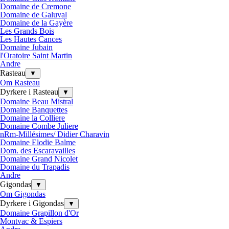
Domaine de Cremone
Domaine de Galuval
Domaine de la Gayère
Les Grands Bois
Les Hautes Cances
Domaine Jubain
l'Oratoire Saint Martin
Andre
Rasteau
▼
Om Rasteau
Dyrkere i Rasteau
▼
Domaine Beau Mistral
Domaine Banquettes
Domaine la Colliere
Domaine Combe Juliere
nRm-Millésimes/ Didier Charavin
Domaine Elodie Balme
Dom. des Escaravailles
Domaine Grand Nicolet
Domaine du Trapadis
Andre
Gigondas
▼
Om Gigondas
Dyrkere i Gigondas
▼
Domaine Grapillon d'Or
Montvac & Espiers