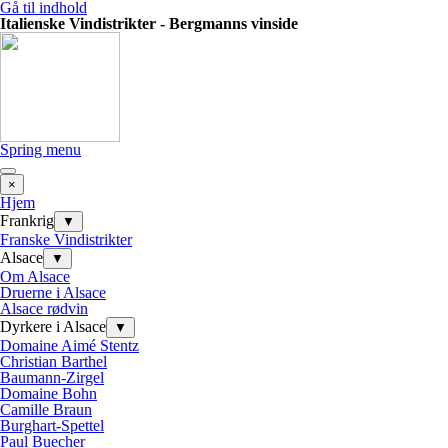
Gå til indhold
Italienske Vindistrikter - Bergmanns vinside
Spring menu
×
Hjem
Frankrig
▼
Franske Vindistrikter
Alsace
▼
Om Alsace
Druerne i Alsace
Alsace rødvin
Dyrkere i Alsace
▼
Domaine Aimé Stentz
Christian Barthel
Baumann-Zirgel
Domaine Bohn
Camille Braun
Burghart-Spettel
Paul Buecher