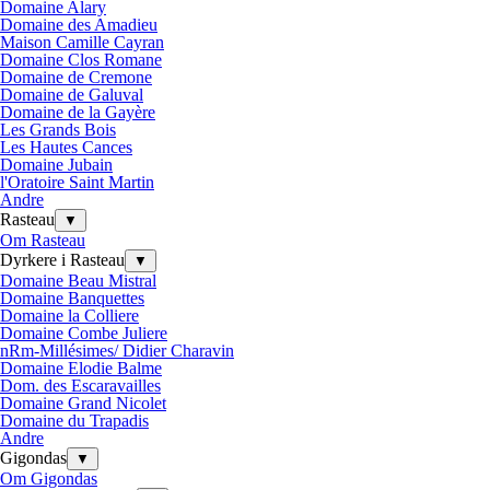
Domaine Alary
Domaine des Amadieu
Maison Camille Cayran
Domaine Clos Romane
Domaine de Cremone
Domaine de Galuval
Domaine de la Gayère
Les Grands Bois
Les Hautes Cances
Domaine Jubain
l'Oratoire Saint Martin
Andre
Rasteau
▼
Om Rasteau
Dyrkere i Rasteau
▼
Domaine Beau Mistral
Domaine Banquettes
Domaine la Colliere
Domaine Combe Juliere
nRm-Millésimes/ Didier Charavin
Domaine Elodie Balme
Dom. des Escaravailles
Domaine Grand Nicolet
Domaine du Trapadis
Andre
Gigondas
▼
Om Gigondas