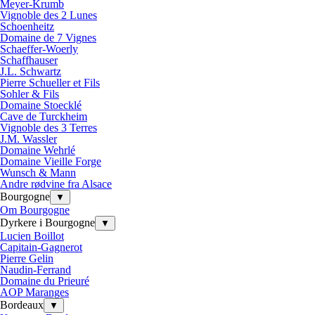
Meyer-Krumb
Vignoble des 2 Lunes
Schoenheitz
Domaine de 7 Vignes
Schaeffer-Woerly
Schaffhauser
J.L. Schwartz
Pierre Schueller et Fils
Sohler & Fils
Domaine Stoecklé
Cave de Turckheim
Vignoble des 3 Terres
J.M. Wassler
Domaine Wehrlé
Domaine Vieille Forge
Wunsch & Mann
Andre rødvine fra Alsace
Bourgogne
▼
Om Bourgogne
Dyrkere i Bourgogne
▼
Lucien Boillot
Capitain-Gagnerot
Pierre Gelin
Naudin-Ferrand
Domaine du Prieuré
AOP Maranges
Bordeaux
▼