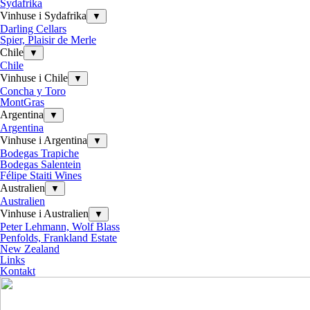
Sydafrika
Vinhuse i Sydafrika
▼
Darling Cellars
Spier, Plaisir de Merle
Chile
▼
Chile
Vinhuse i Chile
▼
Concha y Toro
MontGras
Argentina
▼
Argentina
Vinhuse i Argentina
▼
Bodegas Trapiche
Bodegas Salentein
Félipe Staiti Wines
Australien
▼
Australien
Vinhuse i Australien
▼
Peter Lehmann, Wolf Blass
Penfolds, Frankland Estate
New Zealand
Links
Kontakt