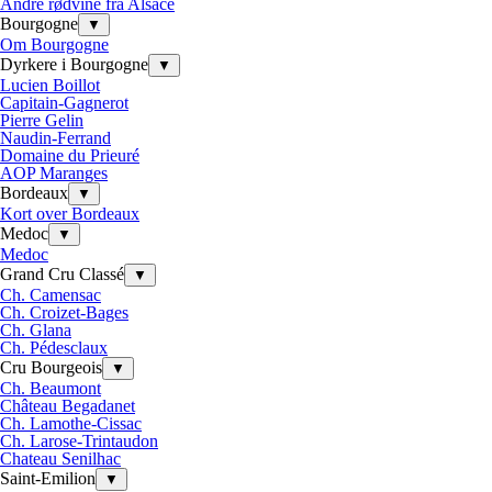
Andre rødvine fra Alsace
Bourgogne
▼
Om Bourgogne
Dyrkere i Bourgogne
▼
Lucien Boillot
Capitain-Gagnerot
Pierre Gelin
Naudin-Ferrand
Domaine du Prieuré
AOP Maranges
Bordeaux
▼
Kort over Bordeaux
Medoc
▼
Medoc
Grand Cru Classé
▼
Ch. Camensac
Ch. Croizet-Bages
Ch. Glana
Ch. Pédesclaux
Cru Bourgeois
▼
Ch. Beaumont
Château Begadanet
Ch. Lamothe-Cissac
Ch. Larose-Trintaudon
Chateau Senilhac
Saint-Emilion
▼