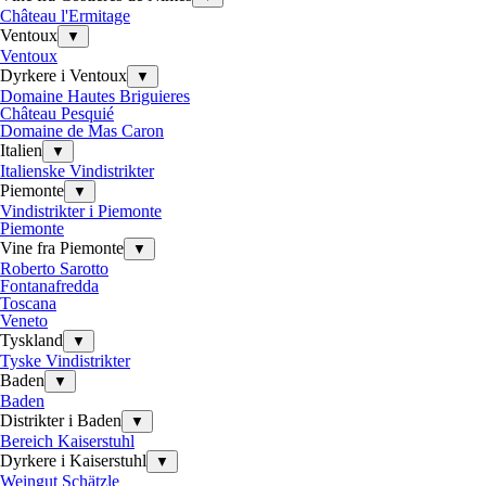
Château l'Ermitage
Ventoux
▼
Ventoux
Dyrkere i Ventoux
▼
Domaine Hautes Briguieres
Château Pesquié
Domaine de Mas Caron
Italien
▼
Italienske Vindistrikter
Piemonte
▼
Vindistrikter i Piemonte
Piemonte
Vine fra Piemonte
▼
Roberto Sarotto
Fontanafredda
Toscana
Veneto
Tyskland
▼
Tyske Vindistrikter
Baden
▼
Baden
Distrikter i Baden
▼
Bereich Kaiserstuhl
Dyrkere i Kaiserstuhl
▼
Weingut Schätzle