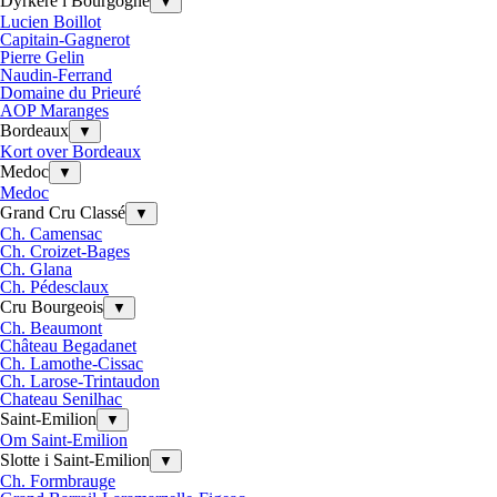
Dyrkere i Bourgogne
▼
Lucien Boillot
Capitain-Gagnerot
Pierre Gelin
Naudin-Ferrand
Domaine du Prieuré
AOP Maranges
Bordeaux
▼
Kort over Bordeaux
Medoc
▼
Medoc
Grand Cru Classé
▼
Ch. Camensac
Ch. Croizet-Bages
Ch. Glana
Ch. Pédesclaux
Cru Bourgeois
▼
Ch. Beaumont
Château Begadanet
Ch. Lamothe-Cissac
Ch. Larose-Trintaudon
Chateau Senilhac
Saint-Emilion
▼
Om Saint-Emilion
Slotte i Saint-Emilion
▼
Ch. Formbrauge