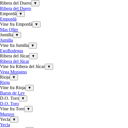
Ribera del Duero
▼
Ribera del Duero
Empordà
▼
Empordà
Vine fra Empordà
▼
Mas Oller
Jumilla
▼
Jumilla
Vine fra Jumilla
▼
EgoBodegas
Ribera del Júcar
▼
Ribera del Júcar
Vine fra Ribera del Júcar
▼
Vega Moragno
Rioja
▼
Rioja
Vine fra Rioja
▼
Baron de Ley
D.O. Toro
▼
D.O. Toro
Vine fra Toro
▼
Muruve
Yecla
▼
Yecla