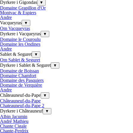
Dyrkere i Gigondas
▼
Domaine Grapillon d'Or
Montvac & Espiers
Andre
Vacqueyras
▼
Om Vacqueyras
Dyrkere i Vacqueyras
▼
Domaine le Couroulu
Domaine les Ondines
Andre
Sablet & Seguret
▼
Om Sablet & Seguret
Dyrkere i Sablet & Seguret
▼
Domaine de Boissan
Domaine Chamfort
Domaine des Pasquiers
Domaine de Verquière
Andre
Châteauneuf-du-Pape
▼
Châteauneuf-du-Pape
Chateauneuf-du-Pape 2
Dyrkere i Châteauneuf
▼
Albin Jacumin
André Mathieu
Chante Cigale
Chante-Perdrix