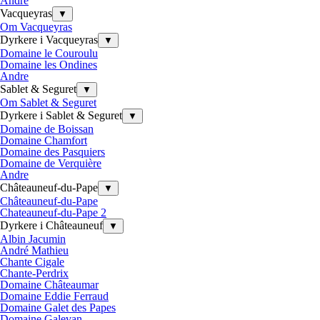
Andre
Vacqueyras
▼
Om Vacqueyras
Dyrkere i Vacqueyras
▼
Domaine le Couroulu
Domaine les Ondines
Andre
Sablet & Seguret
▼
Om Sablet & Seguret
Dyrkere i Sablet & Seguret
▼
Domaine de Boissan
Domaine Chamfort
Domaine des Pasquiers
Domaine de Verquière
Andre
Châteauneuf-du-Pape
▼
Châteauneuf-du-Pape
Chateauneuf-du-Pape 2
Dyrkere i Châteauneuf
▼
Albin Jacumin
André Mathieu
Chante Cigale
Chante-Perdrix
Domaine Châteaumar
Domaine Eddie Ferraud
Domaine Galet des Papes
Domaine Galevan