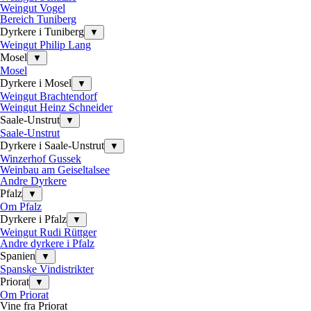
Weingut Vogel
Bereich Tuniberg
Dyrkere i Tuniberg
▼
Weingut Philip Lang
Mosel
▼
Mosel
Dyrkere i Mosel
▼
Weingut Brachtendorf
Weingut Heinz Schneider
Saale-Unstrut
▼
Saale-Unstrut
Dyrkere i Saale-Unstrut
▼
Winzerhof Gussek
Weinbau am Geiseltalsee
Andre Dyrkere
Pfalz
▼
Om Pfalz
Dyrkere i Pfalz
▼
Weingut Rudi Rüttger
Andre dyrkere i Pfalz
Spanien
▼
Spanske Vindistrikter
Priorat
▼
Om Priorat
Vine fra Priorat