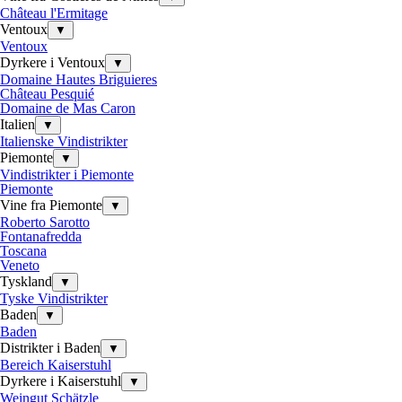
Château l'Ermitage
Ventoux
▼
Ventoux
Dyrkere i Ventoux
▼
Domaine Hautes Briguieres
Château Pesquié
Domaine de Mas Caron
Italien
▼
Italienske Vindistrikter
Piemonte
▼
Vindistrikter i Piemonte
Piemonte
Vine fra Piemonte
▼
Roberto Sarotto
Fontanafredda
Toscana
Veneto
Tyskland
▼
Tyske Vindistrikter
Baden
▼
Baden
Distrikter i Baden
▼
Bereich Kaiserstuhl
Dyrkere i Kaiserstuhl
▼
Weingut Schätzle