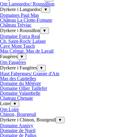
Om Languedoc/ Roussillion
Dyrkere i Languedoc
▼
Domaines Paul Mas
Château La Clotte-Fontane
Château Trèviac
Dyrkere i Roussillon
▼
Domaine Forca Real
Ch. Saint-Roch/ Lafage
Cave Mont Tauch
Mas Crémat, Mas de Lavail
Faugères
▼
Om Faugères
Dyrkere i Faugères
▼
Haut Fabregues/ Grange d'Ain
Mas des Capitelles
Domaine du Météore
Domaine Ollier Taillefer
Domaine Valambelle
Chateau Chenaie
Loire
▼
Om Loire
Chinon, Bourgeuil
Dyrkere i Chinon, Bourgeuil
▼
Domaine Annivy
Domaine de Nueil
Domaine de Pallus