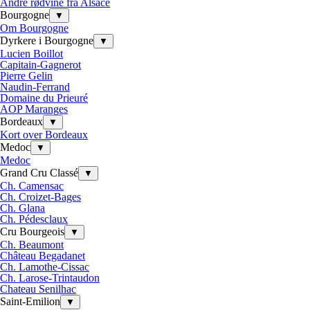
Andre rødvine fra Alsace
Bourgogne
▼
Om Bourgogne
Dyrkere i Bourgogne
▼
Lucien Boillot
Capitain-Gagnerot
Pierre Gelin
Naudin-Ferrand
Domaine du Prieuré
AOP Maranges
Bordeaux
▼
Kort over Bordeaux
Medoc
▼
Medoc
Grand Cru Classé
▼
Ch. Camensac
Ch. Croizet-Bages
Ch. Glana
Ch. Pédesclaux
Cru Bourgeois
▼
Ch. Beaumont
Château Begadanet
Ch. Lamothe-Cissac
Ch. Larose-Trintaudon
Chateau Senilhac
Saint-Emilion
▼