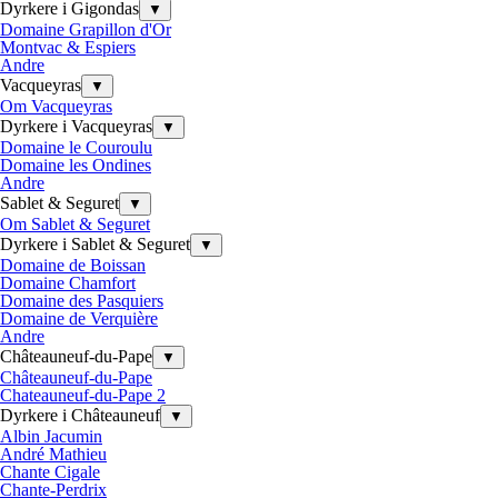
Dyrkere i Gigondas
▼
Domaine Grapillon d'Or
Montvac & Espiers
Andre
Vacqueyras
▼
Om Vacqueyras
Dyrkere i Vacqueyras
▼
Domaine le Couroulu
Domaine les Ondines
Andre
Sablet & Seguret
▼
Om Sablet & Seguret
Dyrkere i Sablet & Seguret
▼
Domaine de Boissan
Domaine Chamfort
Domaine des Pasquiers
Domaine de Verquière
Andre
Châteauneuf-du-Pape
▼
Châteauneuf-du-Pape
Chateauneuf-du-Pape 2
Dyrkere i Châteauneuf
▼
Albin Jacumin
André Mathieu
Chante Cigale
Chante-Perdrix