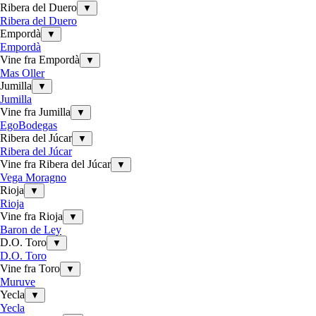
Ribera del Duero
▼
Ribera del Duero
Empordà
▼
Empordà
Vine fra Empordà
▼
Mas Oller
Jumilla
▼
Jumilla
Vine fra Jumilla
▼
EgoBodegas
Ribera del Júcar
▼
Ribera del Júcar
Vine fra Ribera del Júcar
▼
Vega Moragno
Rioja
▼
Rioja
Vine fra Rioja
▼
Baron de Ley
D.O. Toro
▼
D.O. Toro
Vine fra Toro
▼
Muruve
Yecla
▼
Yecla