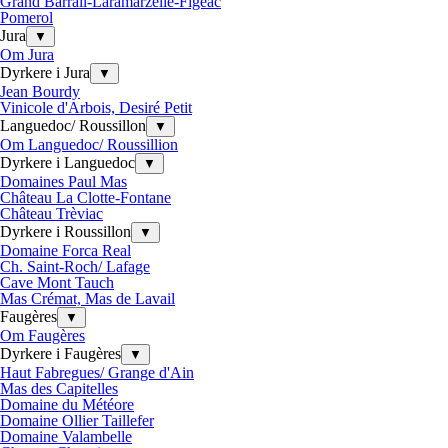
Grand Barrail-Laramarzelle-Figeac
Pomerol
Jura
▼
Om Jura
Dyrkere i Jura
▼
Jean Bourdy
Vinicole d'Arbois, Desiré Petit
Languedoc/ Roussillon
▼
Om Languedoc/ Roussillion
Dyrkere i Languedoc
▼
Domaines Paul Mas
Château La Clotte-Fontane
Château Trèviac
Dyrkere i Roussillon
▼
Domaine Forca Real
Ch. Saint-Roch/ Lafage
Cave Mont Tauch
Mas Crémat, Mas de Lavail
Faugères
▼
Om Faugères
Dyrkere i Faugères
▼
Haut Fabregues/ Grange d'Ain
Mas des Capitelles
Domaine du Météore
Domaine Ollier Taillefer
Domaine Valambelle