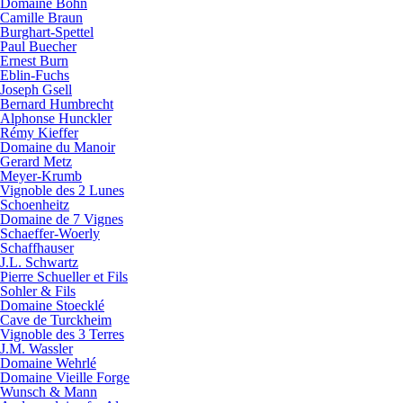
Domaine Bohn
Camille Braun
Burghart-Spettel
Paul Buecher
Ernest Burn
Eblin-Fuchs
Joseph Gsell
Bernard Humbrecht
Alphonse Hunckler
Rémy Kieffer
Domaine du Manoir
Gerard Metz
Meyer-Krumb
Vignoble des 2 Lunes
Schoenheitz
Domaine de 7 Vignes
Schaeffer-Woerly
Schaffhauser
J.L. Schwartz
Pierre Schueller et Fils
Sohler & Fils
Domaine Stoecklé
Cave de Turckheim
Vignoble des 3 Terres
J.M. Wassler
Domaine Wehrlé
Domaine Vieille Forge
Wunsch & Mann