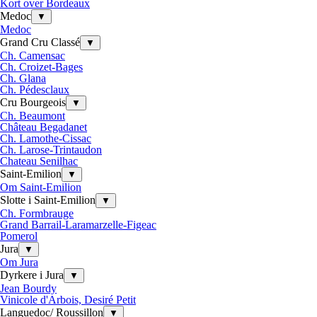
Kort over Bordeaux
Medoc
▼
Medoc
Grand Cru Classé
▼
Ch. Camensac
Ch. Croizet-Bages
Ch. Glana
Ch. Pédesclaux
Cru Bourgeois
▼
Ch. Beaumont
Château Begadanet
Ch. Lamothe-Cissac
Ch. Larose-Trintaudon
Chateau Senilhac
Saint-Emilion
▼
Om Saint-Emilion
Slotte i Saint-Emilion
▼
Ch. Formbrauge
Grand Barrail-Laramarzelle-Figeac
Pomerol
Jura
▼
Om Jura
Dyrkere i Jura
▼
Jean Bourdy
Vinicole d'Arbois, Desiré Petit
Languedoc/ Roussillon
▼