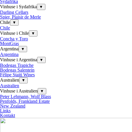
Sydafrika
Vinhuse i Sydafrika
▼
Darling Cellars
Spier, Plaisir de Merle
Chile
▼
Chile
Vinhuse i Chile
▼
Concha y Toro
MontGras
Argentina
▼
Argentina
Vinhuse i Argentina
▼
Bodegas Trapiche
Bodegas Salentein
Félipe Staiti Wines
Australien
▼
Australien
Vinhuse i Australien
▼
Peter Lehmann, Wolf Blass
Penfolds, Frankland Estate
New Zealand
Links
Kontakt