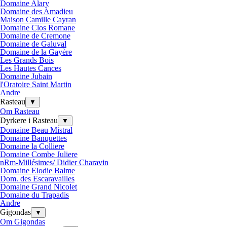
Domaine Alary
Domaine des Amadieu
Maison Camille Cayran
Domaine Clos Romane
Domaine de Cremone
Domaine de Galuval
Domaine de la Gayère
Les Grands Bois
Les Hautes Cances
Domaine Jubain
l'Oratoire Saint Martin
Andre
Rasteau
▼
Om Rasteau
Dyrkere i Rasteau
▼
Domaine Beau Mistral
Domaine Banquettes
Domaine la Colliere
Domaine Combe Juliere
nRm-Millésimes/ Didier Charavin
Domaine Elodie Balme
Dom. des Escaravailles
Domaine Grand Nicolet
Domaine du Trapadis
Andre
Gigondas
▼
Om Gigondas