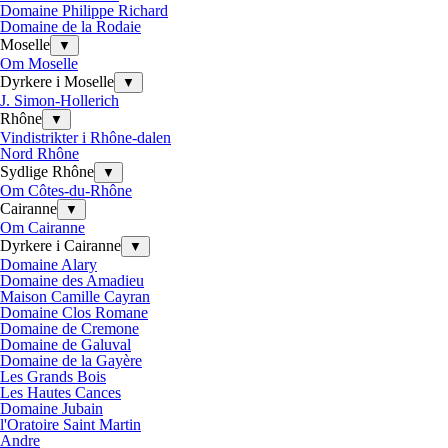
Domaine Philippe Richard
Domaine de la Rodaie
Moselle
▼
Om Moselle
Dyrkere i Moselle
▼
J. Simon-Hollerich
Rhône
▼
Vindistrikter i Rhône-dalen
Nord Rhône
Sydlige Rhône
▼
Om Côtes-du-Rhône
Cairanne
▼
Om Cairanne
Dyrkere i Cairanne
▼
Domaine Alary
Domaine des Amadieu
Maison Camille Cayran
Domaine Clos Romane
Domaine de Cremone
Domaine de Galuval
Domaine de la Gayère
Les Grands Bois
Les Hautes Cances
Domaine Jubain
l'Oratoire Saint Martin
Andre