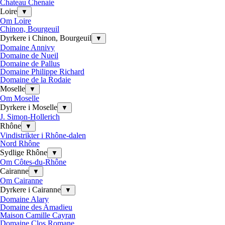
Chateau Chenaie
Loire
▼
Om Loire
Chinon, Bourgeuil
Dyrkere i Chinon, Bourgeuil
▼
Domaine Annivy
Domaine de Nueil
Domaine de Pallus
Domaine Philippe Richard
Domaine de la Rodaie
Moselle
▼
Om Moselle
Dyrkere i Moselle
▼
J. Simon-Hollerich
Rhône
▼
Vindistrikter i Rhône-dalen
Nord Rhône
Sydlige Rhône
▼
Om Côtes-du-Rhône
Cairanne
▼
Om Cairanne
Dyrkere i Cairanne
▼
Domaine Alary
Domaine des Amadieu
Maison Camille Cayran
Domaine Clos Romane