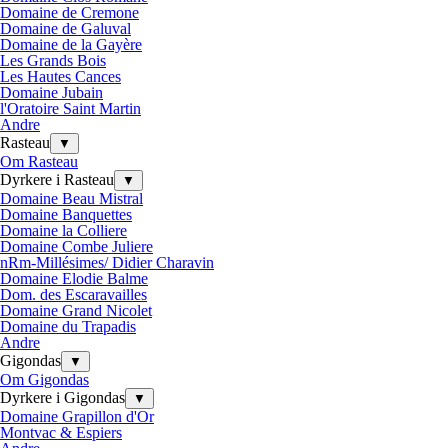
Domaine de Cremone
Domaine de Galuval
Domaine de la Gayère
Les Grands Bois
Les Hautes Cances
Domaine Jubain
l'Oratoire Saint Martin
Andre
Rasteau
▼
Om Rasteau
Dyrkere i Rasteau
▼
Domaine Beau Mistral
Domaine Banquettes
Domaine la Colliere
Domaine Combe Juliere
nRm-Millésimes/ Didier Charavin
Domaine Elodie Balme
Dom. des Escaravailles
Domaine Grand Nicolet
Domaine du Trapadis
Andre
Gigondas
▼
Om Gigondas
Dyrkere i Gigondas
▼
Domaine Grapillon d'Or
Montvac & Espiers