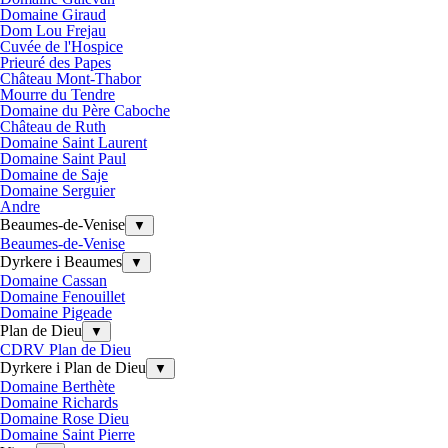
Domaine Giraud
Dom Lou Frejau
Cuvée de l'Hospice
Prieuré des Papes
Château Mont-Thabor
Mourre du Tendre
Domaine du Père Caboche
Château de Ruth
Domaine Saint Laurent
Domaine Saint Paul
Domaine de Saje
Domaine Serguier
Andre
Beaumes-de-Venise
▼
Beaumes-de-Venise
Dyrkere i Beaumes
▼
Domaine Cassan
Domaine Fenouillet
Domaine Pigeade
Plan de Dieu
▼
CDRV Plan de Dieu
Dyrkere i Plan de Dieu
▼
Domaine Berthète
Domaine Richards
Domaine Rose Dieu
Domaine Saint Pierre