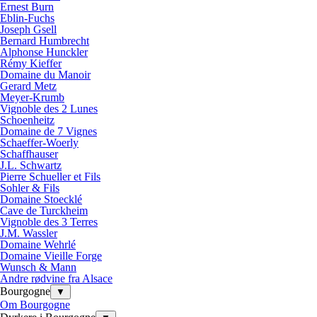
Ernest Burn
Eblin-Fuchs
Joseph Gsell
Bernard Humbrecht
Alphonse Hunckler
Rémy Kieffer
Domaine du Manoir
Gerard Metz
Meyer-Krumb
Vignoble des 2 Lunes
Schoenheitz
Domaine de 7 Vignes
Schaeffer-Woerly
Schaffhauser
J.L. Schwartz
Pierre Schueller et Fils
Sohler & Fils
Domaine Stoecklé
Cave de Turckheim
Vignoble des 3 Terres
J.M. Wassler
Domaine Wehrlé
Domaine Vieille Forge
Wunsch & Mann
Andre rødvine fra Alsace
Bourgogne
▼
Om Bourgogne