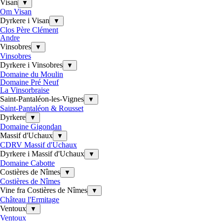
Visan
▼
Om Visan
Dyrkere i Visan
▼
Clos Père Clément
Andre
Vinsobres
▼
Vinsobres
Dyrkere i Vinsobres
▼
Domaine du Moulin
Domaine Pré Neuf
La Vinsorbraise
Saint-Pantaléon-les-Vignes
▼
Saint-Pantaléon & Rousset
Dyrkere
▼
Domaine Gigondan
Massif d'Uchaux
▼
CDRV Massif d'Uchaux
Dyrkere i Massif d'Uchaux
▼
Domaine Cabotte
Costières de Nîmes
▼
Costières de Nîmes
Vine fra Costières de Nîmes
▼
Château l'Ermitage
Ventoux
▼
Ventoux