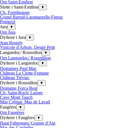
Om Saint-Emilion
Slotte i Saint-Emilion
▼
Ch. Formbrauge
Grand Barrail-Laramarzelle-Figeac
Pomerol
Jura
▼
Om Jura
Dyrkere i Jura
▼
Jean Bourdy
Vinicole d'Arbois, Desiré Petit
Languedoc/ Roussillon
▼
Om Languedoc/ Roussillion
Dyrkere i Languedoc
▼
Domaines Paul Mas
Château La Clotte-Fontane
Château Trèviac
Dyrkere i Roussillon
▼
Domaine Forca Real
Ch. Saint-Roch/ Lafage
Cave Mont Tauch
Mas Crémat, Mas de Lavail
Faugères
▼
Om Faugères
Dyrkere i Faugères
▼
Haut Fabregues/ Grange d'Ain
Mas des Capitelles