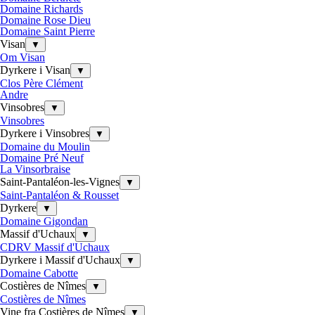
Domaine Richards
Domaine Rose Dieu
Domaine Saint Pierre
Visan
▼
Om Visan
Dyrkere i Visan
▼
Clos Père Clément
Andre
Vinsobres
▼
Vinsobres
Dyrkere i Vinsobres
▼
Domaine du Moulin
Domaine Pré Neuf
La Vinsorbraise
Saint-Pantaléon-les-Vignes
▼
Saint-Pantaléon & Rousset
Dyrkere
▼
Domaine Gigondan
Massif d'Uchaux
▼
CDRV Massif d'Uchaux
Dyrkere i Massif d'Uchaux
▼
Domaine Cabotte
Costières de Nîmes
▼
Costières de Nîmes
Vine fra Costières de Nîmes
▼