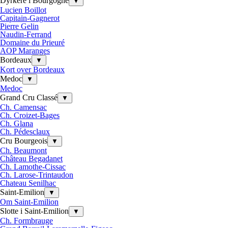
Dyrkere i Bourgogne
▼
Lucien Boillot
Capitain-Gagnerot
Pierre Gelin
Naudin-Ferrand
Domaine du Prieuré
AOP Maranges
Bordeaux
▼
Kort over Bordeaux
Medoc
▼
Medoc
Grand Cru Classé
▼
Ch. Camensac
Ch. Croizet-Bages
Ch. Glana
Ch. Pédesclaux
Cru Bourgeois
▼
Ch. Beaumont
Château Begadanet
Ch. Lamothe-Cissac
Ch. Larose-Trintaudon
Chateau Senilhac
Saint-Emilion
▼
Om Saint-Emilion
Slotte i Saint-Emilion
▼
Ch. Formbrauge