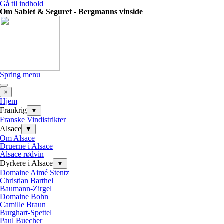
Gå til indhold
Om Sablet & Seguret - Bergmanns vinside
Spring menu
×
Hjem
Frankrig
▼
Franske Vindistrikter
Alsace
▼
Om Alsace
Druerne i Alsace
Alsace rødvin
Dyrkere i Alsace
▼
Domaine Aimé Stentz
Christian Barthel
Baumann-Zirgel
Domaine Bohn
Camille Braun
Burghart-Spettel
Paul Buecher