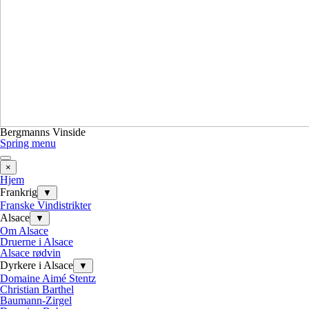
Bergmanns Vinside
Spring menu
×
Hjem
Frankrig
▼
Franske Vindistrikter
Alsace
▼
Om Alsace
Druerne i Alsace
Alsace rødvin
Dyrkere i Alsace
▼
Domaine Aimé Stentz
Christian Barthel
Baumann-Zirgel