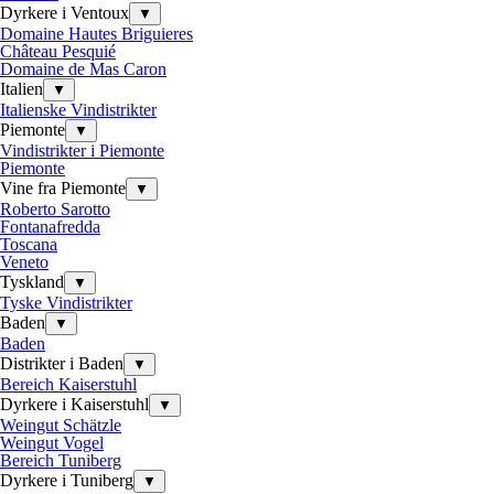
Dyrkere i Ventoux
▼
Domaine Hautes Briguieres
Château Pesquié
Domaine de Mas Caron
Italien
▼
Italienske Vindistrikter
Piemonte
▼
Vindistrikter i Piemonte
Piemonte
Vine fra Piemonte
▼
Roberto Sarotto
Fontanafredda
Toscana
Veneto
Tyskland
▼
Tyske Vindistrikter
Baden
▼
Baden
Distrikter i Baden
▼
Bereich Kaiserstuhl
Dyrkere i Kaiserstuhl
▼
Weingut Schätzle
Weingut Vogel
Bereich Tuniberg
Dyrkere i Tuniberg
▼