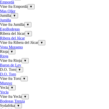
Empordà
Vine fra Empordà
▼
Mas Oller
Jumilla
▼
Jumilla
Vine fra Jumilla
▼
EgoBodegas
Ribera del Júcar
▼
Ribera del Júcar
Vine fra Ribera del Júcar
▼
Vega Moragno
Rioja
▼
Rioja
Vine fra Rioja
▼
Baron de Ley
D.O. Toro
▼
D.O. Toro
Vine fra Toro
▼
Muruve
Yecla
▼
Yecla
Vine fra Yecla
▼
Bodegas Trenza
Sydafrika
▼