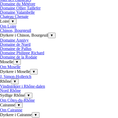
Domaine du Météore
Domaine Ollier Taillefer
Domaine Valambelle
Chateau Chenaie
Loire
▼
Om Loire
Chinon, Bourgeuil
Dyrkere i Chinon, Bourgeuil
▼
Domaine Annivy
Domaine de Nueil
Domaine de Pallus
Domaine Philippe Richard
Domaine de la Rodaie
Moselle
▼
Om Moselle
Dyrkere i Moselle
▼
J. Simon-Hollerich
Rhône
▼
Vindistrikter i Rhône-dalen
Nord Rhône
Sydlige Rhône
▼
Om Côtes-du-Rhône
Cairanne
▼
Om Cairanne
Dyrkere i Cairanne
▼