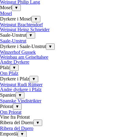
Weingut Philip Lang
Mosel
▼
Mosel
Dyrkere i Mosel
▼
Weingut Brachtendorf
Weingut Heinz Schneider
Saale-Unstrut
▼
Saale-Unstrut
Dyrkere i Saale-Unstrut
▼
Winzerhof Gussek
Weinbau am Geiseltalsee
Andre Dyrkere
Pfalz
▼
Om Pfalz
Dyrkere i Pfalz
▼
Weingut Rudi Rüttger
Andre dyrkere i Pfalz
Spanien
▼
Spanske Vindistrikter
Priorat
▼
Om Priorat
Vine fra Priorat
Ribera del Duero
▼
Ribera del Duero
Empordà
▼