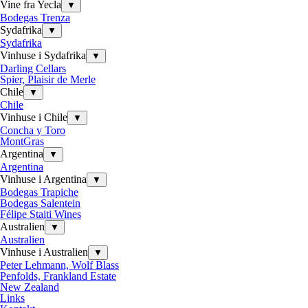
Vine fra Yecla
▼
Bodegas Trenza
Sydafrika
▼
Sydafrika
Vinhuse i Sydafrika
▼
Darling Cellars
Spier, Plaisir de Merle
Chile
▼
Chile
Vinhuse i Chile
▼
Concha y Toro
MontGras
Argentina
▼
Argentina
Vinhuse i Argentina
▼
Bodegas Trapiche
Bodegas Salentein
Félipe Staiti Wines
Australien
▼
Australien
Vinhuse i Australien
▼
Peter Lehmann, Wolf Blass
Penfolds, Frankland Estate
New Zealand
Links