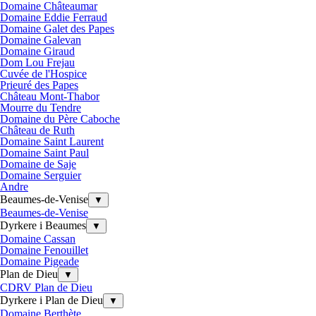
Domaine Châteaumar
Domaine Eddie Ferraud
Domaine Galet des Papes
Domaine Galevan
Domaine Giraud
Dom Lou Frejau
Cuvée de l'Hospice
Prieuré des Papes
Château Mont-Thabor
Mourre du Tendre
Domaine du Père Caboche
Château de Ruth
Domaine Saint Laurent
Domaine Saint Paul
Domaine de Saje
Domaine Serguier
Andre
Beaumes-de-Venise
▼
Beaumes-de-Venise
Dyrkere i Beaumes
▼
Domaine Cassan
Domaine Fenouillet
Domaine Pigeade
Plan de Dieu
▼
CDRV Plan de Dieu
Dyrkere i Plan de Dieu
▼
Domaine Berthète