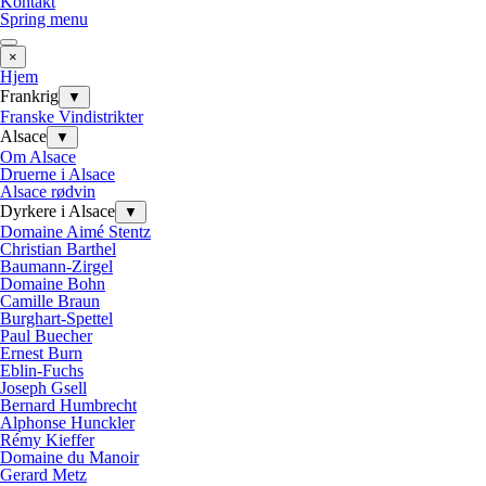
Kontakt
Spring menu
×
Hjem
Frankrig
▼
Franske Vindistrikter
Alsace
▼
Om Alsace
Druerne i Alsace
Alsace rødvin
Dyrkere i Alsace
▼
Domaine Aimé Stentz
Christian Barthel
Baumann-Zirgel
Domaine Bohn
Camille Braun
Burghart-Spettel
Paul Buecher
Ernest Burn
Eblin-Fuchs
Joseph Gsell
Bernard Humbrecht
Alphonse Hunckler
Rémy Kieffer
Domaine du Manoir
Gerard Metz