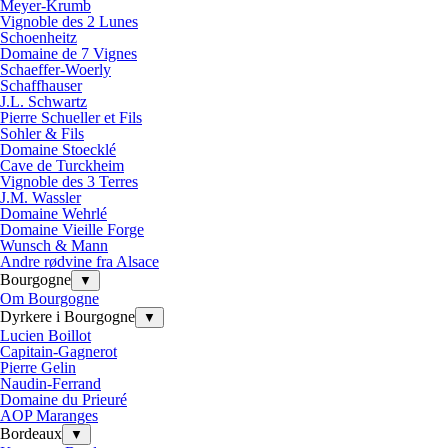
Meyer-Krumb
Vignoble des 2 Lunes
Schoenheitz
Domaine de 7 Vignes
Schaeffer-Woerly
Schaffhauser
J.L. Schwartz
Pierre Schueller et Fils
Sohler & Fils
Domaine Stoecklé
Cave de Turckheim
Vignoble des 3 Terres
J.M. Wassler
Domaine Wehrlé
Domaine Vieille Forge
Wunsch & Mann
Andre rødvine fra Alsace
Bourgogne
▼
Om Bourgogne
Dyrkere i Bourgogne
▼
Lucien Boillot
Capitain-Gagnerot
Pierre Gelin
Naudin-Ferrand
Domaine du Prieuré
AOP Maranges
Bordeaux
▼