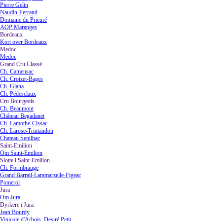
Pierre Gelin
Naudin-Ferrand
Domaine du Prieuré
AOP Maranges
Bordeaux
▼
Kort over Bordeaux
Medoc
▼
Medoc
Grand Cru Classé
▼
Ch. Camensac
Ch. Croizet-Bages
Ch. Glana
Ch. Pédesclaux
Cru Bourgeois
▼
Ch. Beaumont
Château Begadanet
Ch. Lamothe-Cissac
Ch. Larose-Trintaudon
Chateau Senilhac
Saint-Emilion
▼
Om Saint-Emilion
Slotte i Saint-Emilion
▼
Ch. Formbrauge
Grand Barrail-Laramarzelle-Figeac
Pomerol
Jura
▼
Om Jura
Dyrkere i Jura
▼
Jean Bourdy
Vinicole d'Arbois, Desiré Petit