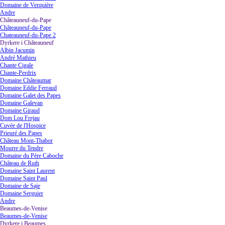
Domaine de Verquière
Andre
Châteauneuf-du-Pape
▼
Châteauneuf-du-Pape
Chateauneuf-du-Pape 2
Dyrkere i Châteauneuf
▼
Albin Jacumin
André Mathieu
Chante Cigale
Chante-Perdrix
Domaine Châteaumar
Domaine Eddie Ferraud
Domaine Galet des Papes
Domaine Galevan
Domaine Giraud
Dom Lou Frejau
Cuvée de l'Hospice
Prieuré des Papes
Château Mont-Thabor
Mourre du Tendre
Domaine du Père Caboche
Château de Ruth
Domaine Saint Laurent
Domaine Saint Paul
Domaine de Saje
Domaine Serguier
Andre
Beaumes-de-Venise
▼
Beaumes-de-Venise
Dyrkere i Beaumes
▼