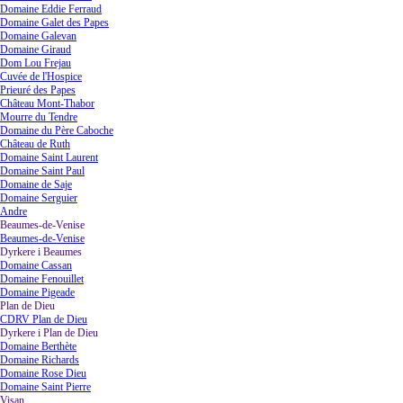
Domaine Eddie Ferraud
Domaine Galet des Papes
Domaine Galevan
Domaine Giraud
Dom Lou Frejau
Cuvée de l'Hospice
Prieuré des Papes
Château Mont-Thabor
Mourre du Tendre
Domaine du Père Caboche
Château de Ruth
Domaine Saint Laurent
Domaine Saint Paul
Domaine de Saje
Domaine Serguier
Andre
Beaumes-de-Venise
▼
Beaumes-de-Venise
Dyrkere i Beaumes
▼
Domaine Cassan
Domaine Fenouillet
Domaine Pigeade
Plan de Dieu
▼
CDRV Plan de Dieu
Dyrkere i Plan de Dieu
▼
Domaine Berthète
Domaine Richards
Domaine Rose Dieu
Domaine Saint Pierre
Visan
▼