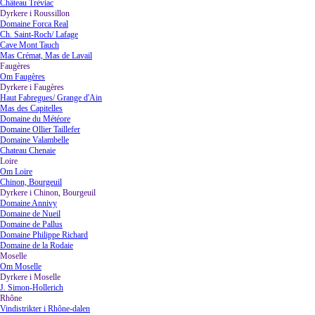
Château Trèviac
Dyrkere i Roussillon
▼
Domaine Forca Real
Ch. Saint-Roch/ Lafage
Cave Mont Tauch
Mas Crémat, Mas de Lavail
Faugères
▼
Om Faugères
Dyrkere i Faugères
▼
Haut Fabregues/ Grange d'Ain
Mas des Capitelles
Domaine du Météore
Domaine Ollier Taillefer
Domaine Valambelle
Chateau Chenaie
Loire
▼
Om Loire
Chinon, Bourgeuil
Dyrkere i Chinon, Bourgeuil
▼
Domaine Annivy
Domaine de Nueil
Domaine de Pallus
Domaine Philippe Richard
Domaine de la Rodaie
Moselle
▼
Om Moselle
Dyrkere i Moselle
▼
J. Simon-Hollerich
Rhône
▼
Vindistrikter i Rhône-dalen