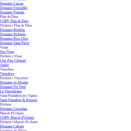
Domaine Cassan
Domaine Fenouillet
Domaine Pigeade
Plan de Dieu
▼
CDRV Plan de Dieu
Dyrkere i Plan de Dieu
▼
Domaine Berthète
Domaine Richards
Domaine Rose Dieu
Domaine Saint Pierre
Visan
▼
Om Visan
Dyrkere i Visan
▼
Clos Père Clément
Andre
Vinsobres
▼
Vinsobres
Dyrkere i Vinsobres
▼
Domaine du Moulin
Domaine Pré Neuf
La Vinsorbraise
Saint-Pantaléon-les-Vignes
▼
Saint-Pantaléon & Rousset
Dyrkere
▼
Domaine Gigondan
Massif d'Uchaux
▼
CDRV Massif d'Uchaux
Dyrkere i Massif d'Uchaux
▼
Domaine Cabotte
Costières de Nîmes
▼