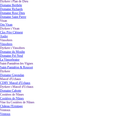
Dyrkere i Plan de Dieu
▼
Domaine Berthète
Domaine Richards
Domaine Rose Dieu
Domaine Saint Pierre
Visan
▼
Om Visan
Dyrkere i Visan
▼
Clos Père Clément
Andre
Vinsobres
▼
Vinsobres
Dyrkere i Vinsobres
▼
Domaine du Moulin
Domaine Pré Neuf
La Vinsorbraise
Saint-Pantaléon-les-Vignes
▼
Saint-Pantaléon & Rousset
Dyrkere
▼
Domaine Gigondan
Massif d'Uchaux
▼
CDRV Massif d'Uchaux
Dyrkere i Massif d'Uchaux
▼
Domaine Cabotte
Costières de Nîmes
▼
Costières de Nîmes
Vine fra Costières de Nîmes
▼
Château l'Ermitage
Ventoux
▼
Ventoux