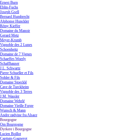
Ernest Burn
Eblin-Fuchs
Joseph Gsell
Bernard Humbrecht
Alphonse Hunckler
Rémy Kieffer
Domaine du Manoir
Gerard Metz
Meyer-Krumb
Vignoble des 2 Lunes
Schoenheitz
Domaine de 7 Vignes
Schaeffer-Woerly
Schaffhauser
J.L. Schwartz
Pierre Schueller et Fils
Sohler & Fils
Domaine Stoecklé
Cave de Turckheim
Vignoble des 3 Terres
J.M. Wassler
Domaine Wehrlé
Domaine Vieille Forge
Wunsch & Mann
Andre rødvine fra Alsace
Bourgogne
▼
Om Bourgogne
Dyrkere i Bourgogne
▼
Lucien Boillot
Capitain-Gagnerot