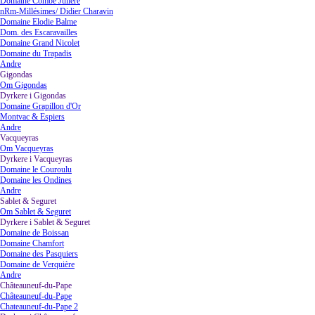
Domaine Combe Juliere
nRm-Millésimes/ Didier Charavin
Domaine Elodie Balme
Dom. des Escaravailles
Domaine Grand Nicolet
Domaine du Trapadis
Andre
Gigondas
▼
Om Gigondas
Dyrkere i Gigondas
▼
Domaine Grapillon d'Or
Montvac & Espiers
Andre
Vacqueyras
▼
Om Vacqueyras
Dyrkere i Vacqueyras
▼
Domaine le Couroulu
Domaine les Ondines
Andre
Sablet & Seguret
▼
Om Sablet & Seguret
Dyrkere i Sablet & Seguret
▼
Domaine de Boissan
Domaine Chamfort
Domaine des Pasquiers
Domaine de Verquière
Andre
Châteauneuf-du-Pape
▼
Châteauneuf-du-Pape
Chateauneuf-du-Pape 2