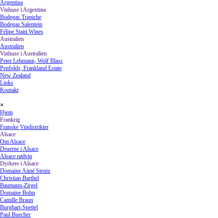
Argentina
Vinhuse i Argentina
▼
Bodegas Trapiche
Bodegas Salentein
Félipe Staiti Wines
Australien
▼
Australien
Vinhuse i Australien
▼
Peter Lehmann, Wolf Blass
Penfolds, Frankland Estate
New Zealand
Links
Kontakt
Spring menu
×
Hjem
Frankrig
▼
Franske Vindistrikter
Alsace
▼
Om Alsace
Druerne i Alsace
Alsace rødvin
Dyrkere i Alsace
▼
Domaine Aimé Stentz
Christian Barthel
Baumann-Zirgel
Domaine Bohn
Camille Braun
Burghart-Spettel
Paul Buecher