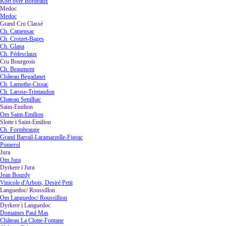
Kort over Bordeaux
Medoc
▼
Medoc
Grand Cru Classé
▼
Ch. Camensac
Ch. Croizet-Bages
Ch. Glana
Ch. Pédesclaux
Cru Bourgeois
▼
Ch. Beaumont
Château Begadanet
Ch. Lamothe-Cissac
Ch. Larose-Trintaudon
Chateau Senilhac
Saint-Emilion
▼
Om Saint-Emilion
Slotte i Saint-Emilion
▼
Ch. Formbrauge
Grand Barrail-Laramarzelle-Figeac
Pomerol
Jura
▼
Om Jura
Dyrkere i Jura
▼
Jean Bourdy
Vinicole d'Arbois, Desiré Petit
Languedoc/ Roussillon
▼
Om Languedoc/ Roussillion
Dyrkere i Languedoc
▼
Domaines Paul Mas
Château La Clotte-Fontane