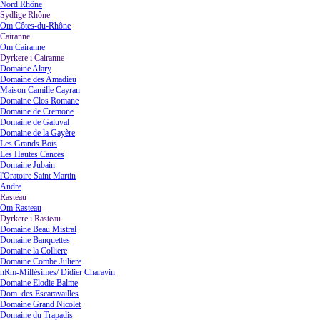
Nord Rhône
Sydlige Rhône
▼
Om Côtes-du-Rhône
Cairanne
▼
Om Cairanne
Dyrkere i Cairanne
▼
Domaine Alary
Domaine des Amadieu
Maison Camille Cayran
Domaine Clos Romane
Domaine de Cremone
Domaine de Galuval
Domaine de la Gayère
Les Grands Bois
Les Hautes Cances
Domaine Jubain
l'Oratoire Saint Martin
Andre
Rasteau
▼
Om Rasteau
Dyrkere i Rasteau
▼
Domaine Beau Mistral
Domaine Banquettes
Domaine la Colliere
Domaine Combe Juliere
nRm-Millésimes/ Didier Charavin
Domaine Elodie Balme
Dom. des Escaravailles
Domaine Grand Nicolet
Domaine du Trapadis