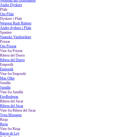
Weinbau am Geiseltalsee
Andre Dyrkere
Pfalz
▼
Om Pfalz
Dyrkere i Pfalz
▼
Weingut Rudi Rüttger
Andre dyrkere i Pfalz
Spanien
▼
Spanske Vindistrikter
Priorat
▼
Om Priorat
Vine fra Priorat
Ribera del Duero
▼
Ribera del Duero
Empordà
▼
Empordà
Vine fra Empordà
▼
Mas Oller
Jumilla
▼
Jumilla
Vine fra Jumilla
▼
EgoBodegas
Ribera del Júcar
▼
Ribera del Júcar
Vine fra Ribera del Júcar
▼
Vega Moragno
Rioja
▼
Rioja
Vine fra Rioja
▼
Baron de Ley