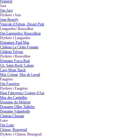
Pomerol
Jura
▼
Om Jura
Dyrkere i Jura
▼
Jean Bourdy
Vinicole d'Arbois, Desiré Petit
Languedoc/ Roussillon
▼
Om Languedoc/ Roussillion
Dyrkere i Languedoc
▼
Domaines Paul Mas
Château La Clotte-Fontane
Château Trèviac
Dyrkere i Roussillon
▼
Domaine Forca Real
Ch. Saint-Roch/ Lafage
Cave Mont Tauch
Mas Crémat, Mas de Lavail
Faugères
▼
Om Faugères
Dyrkere i Faugères
▼
Haut Fabregues/ Grange d'Ain
Mas des Capitelles
Domaine du Météore
Domaine Ollier Taillefer
Domaine Valambelle
Chateau Chenaie
Loire
▼
Om Loire
Chinon, Bourgeuil
Dyrkere i Chinon, Bourgeuil
▼