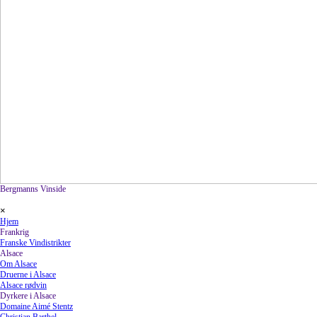
Bergmanns Vinside
Spring menu
×
Hjem
Frankrig
▼
Franske Vindistrikter
Alsace
▼
Om Alsace
Druerne i Alsace
Alsace rødvin
Dyrkere i Alsace
▼
Domaine Aimé Stentz