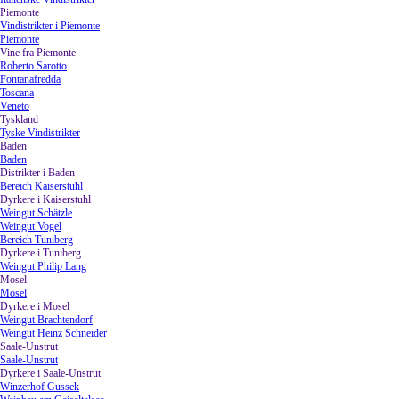
Piemonte
▼
Vindistrikter i Piemonte
Piemonte
Vine fra Piemonte
▼
Roberto Sarotto
Fontanafredda
Toscana
Veneto
Tyskland
▼
Tyske Vindistrikter
Baden
▼
Baden
Distrikter i Baden
▼
Bereich Kaiserstuhl
Dyrkere i Kaiserstuhl
▼
Weingut Schätzle
Weingut Vogel
Bereich Tuniberg
Dyrkere i Tuniberg
▼
Weingut Philip Lang
Mosel
▼
Mosel
Dyrkere i Mosel
▼
Weingut Brachtendorf
Weingut Heinz Schneider
Saale-Unstrut
▼
Saale-Unstrut
Dyrkere i Saale-Unstrut
▼
Winzerhof Gussek