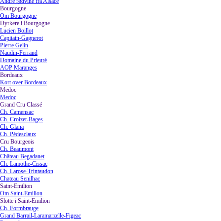
Andre rødvine fra Alsace
Bourgogne
▼
Om Bourgogne
Dyrkere i Bourgogne
▼
Lucien Boillot
Capitain-Gagnerot
Pierre Gelin
Naudin-Ferrand
Domaine du Prieuré
AOP Maranges
Bordeaux
▼
Kort over Bordeaux
Medoc
▼
Medoc
Grand Cru Classé
▼
Ch. Camensac
Ch. Croizet-Bages
Ch. Glana
Ch. Pédesclaux
Cru Bourgeois
▼
Ch. Beaumont
Château Begadanet
Ch. Lamothe-Cissac
Ch. Larose-Trintaudon
Chateau Senilhac
Saint-Emilion
▼
Om Saint-Emilion
Slotte i Saint-Emilion
▼
Ch. Formbrauge
Grand Barrail-Laramarzelle-Figeac