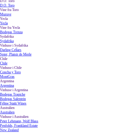
D.O. Toro
▼
D.O. Toro
Vine fra Toro
▼
Muruve
Yecla
▼
Yecla
Vine fra Yecla
▼
Bodegas Trenza
Sydafrika
▼
Sydafrika
Vinhuse i Sydafrika
▼
Darling Cellars
Spier, Plaisir de Merle
Chile
▼
Chile
Vinhuse i Chile
▼
Concha y Toro
MontGras
Argentina
▼
Argentina
Vinhuse i Argentina
▼
Bodegas Trapiche
Bodegas Salentein
Félipe Staiti Wines
Australien
▼
Australien
Vinhuse i Australien
▼
Peter Lehmann, Wolf Blass
Penfolds, Frankland Estate
New Zealand