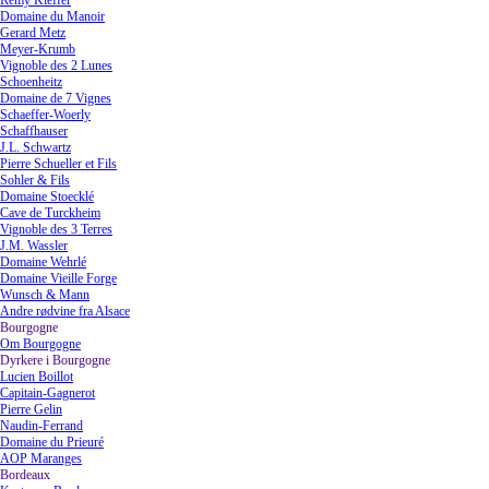
Rémy Kieffer
Domaine du Manoir
Gerard Metz
Meyer-Krumb
Vignoble des 2 Lunes
Schoenheitz
Domaine de 7 Vignes
Schaeffer-Woerly
Schaffhauser
J.L. Schwartz
Pierre Schueller et Fils
Sohler & Fils
Domaine Stoecklé
Cave de Turckheim
Vignoble des 3 Terres
J.M. Wassler
Domaine Wehrlé
Domaine Vieille Forge
Wunsch & Mann
Andre rødvine fra Alsace
Bourgogne
▼
Om Bourgogne
Dyrkere i Bourgogne
▼
Lucien Boillot
Capitain-Gagnerot
Pierre Gelin
Naudin-Ferrand
Domaine du Prieuré
AOP Maranges
Bordeaux
▼