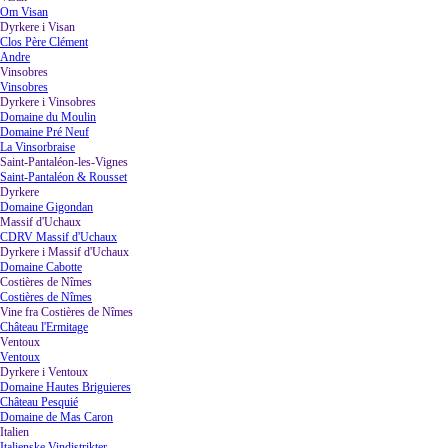
Om Visan
Dyrkere i Visan
▼
Clos Père Clément
Andre
Vinsobres
▼
Vinsobres
Dyrkere i Vinsobres
▼
Domaine du Moulin
Domaine Pré Neuf
La Vinsorbraise
Saint-Pantaléon-les-Vignes
▼
Saint-Pantaléon & Rousset
Dyrkere
▼
Domaine Gigondan
Massif d'Uchaux
▼
CDRV Massif d'Uchaux
Dyrkere i Massif d'Uchaux
▼
Domaine Cabotte
Costières de Nîmes
▼
Costières de Nîmes
Vine fra Costières de Nîmes
▼
Château l'Ermitage
Ventoux
▼
Ventoux
Dyrkere i Ventoux
▼
Domaine Hautes Briguieres
Château Pesquié
Domaine de Mas Caron
Italien
▼
Italienske Vindistrikter