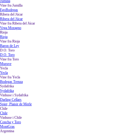
Jumilla
Vine fra Jumilla
▼
EgoBodegas
Ribera del Júcar
▼
Ribera del Júcar
Vine fra Ribera del Júcar
▼
Vega Moragno
Rioja
▼
Rioja
Vine fra Rioja
▼
Baron de Ley
D.O. Toro
▼
D.O. Toro
Vine fra Toro
▼
Muruve
Yecla
▼
Yecla
Vine fra Yecla
▼
Bodegas Trenza
Sydafrika
▼
Sydafrika
Vinhuse i Sydafrika
▼
Darling Cellars
Spier, Plaisir de Merle
Chile
▼
Chile
Vinhuse i Chile
▼
Concha y Toro
MontGras
Argentina
▼