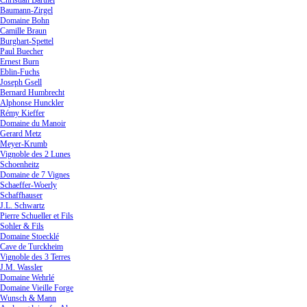
Christian Barthel
Baumann-Zirgel
Domaine Bohn
Camille Braun
Burghart-Spettel
Paul Buecher
Ernest Burn
Eblin-Fuchs
Joseph Gsell
Bernard Humbrecht
Alphonse Hunckler
Rémy Kieffer
Domaine du Manoir
Gerard Metz
Meyer-Krumb
Vignoble des 2 Lunes
Schoenheitz
Domaine de 7 Vignes
Schaeffer-Woerly
Schaffhauser
J.L. Schwartz
Pierre Schueller et Fils
Sohler & Fils
Domaine Stoecklé
Cave de Turckheim
Vignoble des 3 Terres
J.M. Wassler
Domaine Wehrlé
Domaine Vieille Forge
Wunsch & Mann