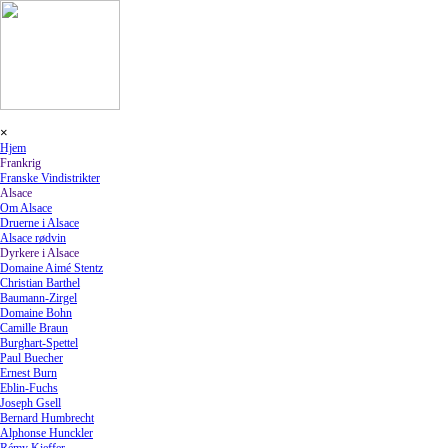
Gå til indhold
Spring menu
×
Hjem
Frankrig
▼
Franske Vindistrikter
Alsace
▼
Om Alsace
Druerne i Alsace
Alsace rødvin
Dyrkere i Alsace
▼
Domaine Aimé Stentz
Christian Barthel
Baumann-Zirgel
Domaine Bohn
Camille Braun
Burghart-Spettel
Paul Buecher
Ernest Burn
Eblin-Fuchs
Joseph Gsell
Bernard Humbrecht
Alphonse Hunckler