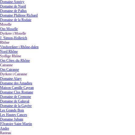
Domaine Annivy
Domaine de Nueil
Domaine de Pallus
Domaine Philippe Richard
Domaine de la Rodaie
Moselle
▼
Om Moselle
Dyrkere i Moselle
▼
J. Simon-Hollerich
Rhône
▼
Vindistrikter i Rhône-dalen
Nord Rhône
Sydlige Rhône
▼
Om Côtes-du-Rhône
Cairanne
▼
Om Cairanne
Dyrkere i Cairanne
▼
Domaine Alary
Domaine des Amadieu
Maison Camille Cayran
Domaine Clos Romane
Domaine de Cremone
Domaine de Galuval
Domaine de la Gayère
Les Grands Bois
Les Hautes Cances
Domaine Jubain
l'Oratoire Saint Martin
Andre
Rasteau
▼