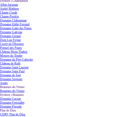
Dyrkere i Châteauneuf
▼
Albin Jacumin
André Mathieu
Chante Cigale
Chante-Perdrix
Domaine Châteaumar
Domaine Eddie Ferraud
Domaine Galet des Papes
Domaine Galevan
Domaine Giraud
Dom Lou Frejau
Cuvée de l'Hospice
Prieuré des Papes
Château Mont-Thabor
Mourre du Tendre
Domaine du Père Caboche
Château de Ruth
Domaine Saint Laurent
Domaine Saint Paul
Domaine de Saje
Domaine Serguier
Andre
Beaumes-de-Venise
▼
Beaumes-de-Venise
Dyrkere i Beaumes
▼
Domaine Cassan
Domaine Fenouillet
Domaine Pigeade
Plan de Dieu
▼
CDRV Plan de Dieu