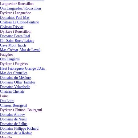
Languedoc/ Roussillon
▼
Om Languedoc/ Roussillion
Dyrkere i Languedoc
▼
Domaines Paul Mas
Château La Clotte-Fontane
Château Trèviac
Dyrkere i Roussillon
▼
Domaine Forca Real
Ch. Saint-Roch/ Lafage
Cave Mont Tauch
Mas Crémat, Mas de Lavail
Faugères
▼
Om Faugères
Dyrkere i Faugères
▼
Haut Fabregues/ Grange d'Ain
Mas des Capitelles
Domaine du Météore
Domaine Ollier Taillefer
Domaine Valambelle
Chateau Chenaie
Loire
▼
Om Loire
Chinon, Bourgeuil
Dyrkere i Chinon, Bourgeuil
▼
Domaine Annivy
Domaine de Nueil
Domaine de Pallus
Domaine Philippe Richard
Domaine de la Rodaie
Moselle
▼