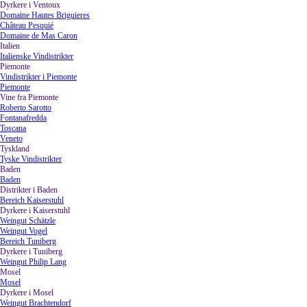
Dyrkere i Ventoux
▼
Domaine Hautes Briguieres
Château Pesquié
Domaine de Mas Caron
Italien
▼
Italienske Vindistrikter
Piemonte
▼
Vindistrikter i Piemonte
Piemonte
Vine fra Piemonte
▼
Roberto Sarotto
Fontanafredda
Toscana
Veneto
Tyskland
▼
Tyske Vindistrikter
Baden
▼
Baden
Distrikter i Baden
▼
Bereich Kaiserstuhl
Dyrkere i Kaiserstuhl
▼
Weingut Schätzle
Weingut Vogel
Bereich Tuniberg
Dyrkere i Tuniberg
▼
Weingut Philip Lang
Mosel
▼
Mosel
Dyrkere i Mosel
▼
Weingut Brachtendorf