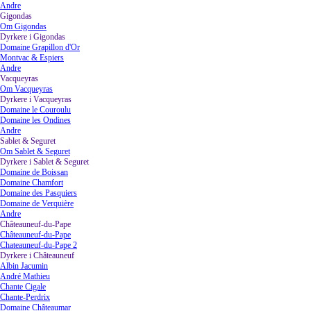
Andre
Gigondas
▼
Om Gigondas
Dyrkere i Gigondas
▼
Domaine Grapillon d'Or
Montvac & Espiers
Andre
Vacqueyras
▼
Om Vacqueyras
Dyrkere i Vacqueyras
▼
Domaine le Couroulu
Domaine les Ondines
Andre
Sablet & Seguret
▼
Om Sablet & Seguret
Dyrkere i Sablet & Seguret
▼
Domaine de Boissan
Domaine Chamfort
Domaine des Pasquiers
Domaine de Verquière
Andre
Châteauneuf-du-Pape
▼
Châteauneuf-du-Pape
Chateauneuf-du-Pape 2
Dyrkere i Châteauneuf
▼
Albin Jacumin
André Mathieu
Chante Cigale
Chante-Perdrix
Domaine Châteaumar