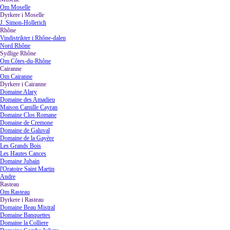
Om Moselle
Dyrkere i Moselle
▼
J. Simon-Hollerich
Rhône
▼
Vindistrikter i Rhône-dalen
Nord Rhône
Sydlige Rhône
▼
Om Côtes-du-Rhône
Cairanne
▼
Om Cairanne
Dyrkere i Cairanne
▼
Domaine Alary
Domaine des Amadieu
Maison Camille Cayran
Domaine Clos Romane
Domaine de Cremone
Domaine de Galuval
Domaine de la Gayère
Les Grands Bois
Les Hautes Cances
Domaine Jubain
l'Oratoire Saint Martin
Andre
Rasteau
▼
Om Rasteau
Dyrkere i Rasteau
▼
Domaine Beau Mistral
Domaine Banquettes
Domaine la Colliere