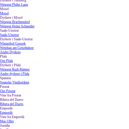
Dyrkere i Tuniberg
▼
Weingut Philip Lang
Mosel
▼
Mosel
Dyrkere i Mosel
▼
Weingut Brachtendorf
Weingut Heinz Schneider
Saale-Unstrut
▼
Saale-Unstrut
Dyrkere i Saale-Unstrut
▼
Winzerhof Gussek
Weinbau am Geiseltalsee
Andre Dyrkere
Pfalz
▼
Om Pfalz
Dyrkere i Pfalz
▼
Weingut Rudi Rüttger
Andre dyrkere i Pfalz
Spanien
▼
Spanske Vindistrikter
Priorat
▼
Om Priorat
Vine fra Priorat
Ribera del Duero
▼
Ribera del Duero
Empordà
▼
Empordà
Vine fra Empordà
▼
Mas Oller
Jumilla
▼