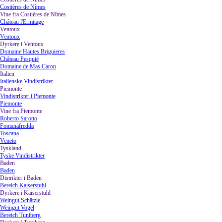
Costières de Nîmes
Vine fra Costières de Nîmes
▼
Château l'Ermitage
Ventoux
▼
Ventoux
Dyrkere i Ventoux
▼
Domaine Hautes Briguieres
Château Pesquié
Domaine de Mas Caron
Italien
▼
Italienske Vindistrikter
Piemonte
▼
Vindistrikter i Piemonte
Piemonte
Vine fra Piemonte
▼
Roberto Sarotto
Fontanafredda
Toscana
Veneto
Tyskland
▼
Tyske Vindistrikter
Baden
▼
Baden
Distrikter i Baden
▼
Bereich Kaiserstuhl
Dyrkere i Kaiserstuhl
▼
Weingut Schätzle
Weingut Vogel
Bereich Tuniberg