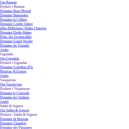
Om Rasteau
Dyrkere i Rasteau
▼
Domaine Beau Mistral
Domaine Banquettes
Domaine la Colliere
Domaine Combe Juliere
nRm-Millésimes/ Didier Charavin
Domaine Elodie Balme
Dom. des Escaravailles
Domaine Grand Nicolet
Domaine du Trapadis
Andre
Gigondas
▼
Om Gigondas
Dyrkere i Gigondas
▼
Domaine Grapillon d'Or
Montvac & Espiers
Andre
Vacqueyras
▼
Om Vacqueyras
Dyrkere i Vacqueyras
▼
Domaine le Couroulu
Domaine les Ondines
Andre
Sablet & Seguret
▼
Om Sablet & Seguret
Dyrkere i Sablet & Seguret
▼
Domaine de Boissan
Domaine Chamfort
Domaine des Pasquiers