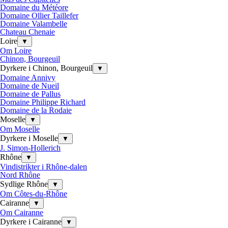
Domaine du Météore
Domaine Ollier Taillefer
Domaine Valambelle
Chateau Chenaie
Loire
▼
Om Loire
Chinon, Bourgeuil
Dyrkere i Chinon, Bourgeuil
▼
Domaine Annivy
Domaine de Nueil
Domaine de Pallus
Domaine Philippe Richard
Domaine de la Rodaie
Moselle
▼
Om Moselle
Dyrkere i Moselle
▼
J. Simon-Hollerich
Rhône
▼
Vindistrikter i Rhône-dalen
Nord Rhône
Sydlige Rhône
▼
Om Côtes-du-Rhône
Cairanne
▼
Om Cairanne
Dyrkere i Cairanne
▼