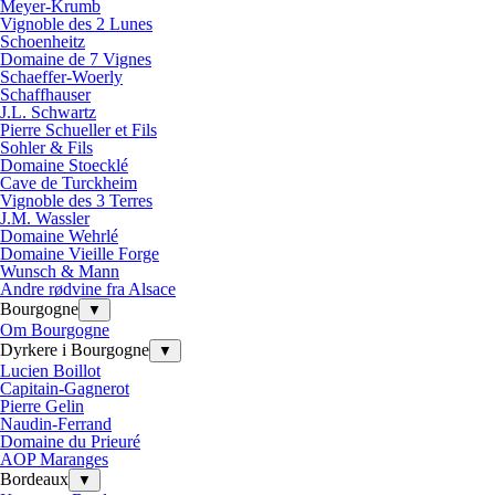
Meyer-Krumb
Vignoble des 2 Lunes
Schoenheitz
Domaine de 7 Vignes
Schaeffer-Woerly
Schaffhauser
J.L. Schwartz
Pierre Schueller et Fils
Sohler & Fils
Domaine Stoecklé
Cave de Turckheim
Vignoble des 3 Terres
J.M. Wassler
Domaine Wehrlé
Domaine Vieille Forge
Wunsch & Mann
Andre rødvine fra Alsace
Bourgogne
▼
Om Bourgogne
Dyrkere i Bourgogne
▼
Lucien Boillot
Capitain-Gagnerot
Pierre Gelin
Naudin-Ferrand
Domaine du Prieuré
AOP Maranges
Bordeaux
▼