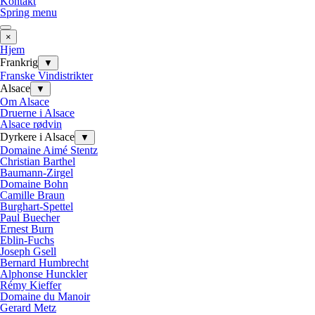
Kontakt
Spring menu
×
Hjem
Frankrig
▼
Franske Vindistrikter
Alsace
▼
Om Alsace
Druerne i Alsace
Alsace rødvin
Dyrkere i Alsace
▼
Domaine Aimé Stentz
Christian Barthel
Baumann-Zirgel
Domaine Bohn
Camille Braun
Burghart-Spettel
Paul Buecher
Ernest Burn
Eblin-Fuchs
Joseph Gsell
Bernard Humbrecht
Alphonse Hunckler
Rémy Kieffer
Domaine du Manoir
Gerard Metz