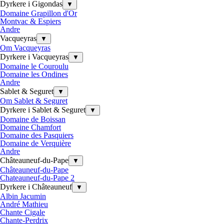
Dyrkere i Gigondas
▼
Domaine Grapillon d'Or
Montvac & Espiers
Andre
Vacqueyras
▼
Om Vacqueyras
Dyrkere i Vacqueyras
▼
Domaine le Couroulu
Domaine les Ondines
Andre
Sablet & Seguret
▼
Om Sablet & Seguret
Dyrkere i Sablet & Seguret
▼
Domaine de Boissan
Domaine Chamfort
Domaine des Pasquiers
Domaine de Verquière
Andre
Châteauneuf-du-Pape
▼
Châteauneuf-du-Pape
Chateauneuf-du-Pape 2
Dyrkere i Châteauneuf
▼
Albin Jacumin
André Mathieu
Chante Cigale
Chante-Perdrix