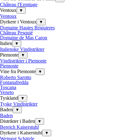
Château l'Ermitage
Ventoux
▼
Ventoux
Dyrkere i Ventoux
▼
Domaine Hautes Briguieres
Château Pesquié
Domaine de Mas Caron
Italien
▼
Italienske Vindistrikter
Piemonte
▼
Vindistrikter i Piemonte
Piemonte
Vine fra Piemonte
▼
Roberto Sarotto
Fontanafredda
Toscana
Veneto
Tyskland
▼
Tyske Vindistrikter
Baden
▼
Baden
Distrikter i Baden
▼
Bereich Kaiserstuhl
Dyrkere i Kaiserstuhl
▼
Weingut Schätzle