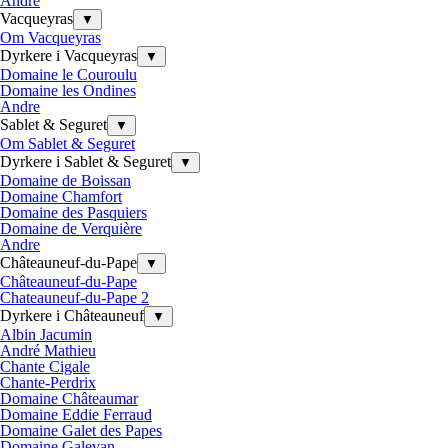
Andre
Vacqueyras
▼
Om Vacqueyras
Dyrkere i Vacqueyras
▼
Domaine le Couroulu
Domaine les Ondines
Andre
Sablet & Seguret
▼
Om Sablet & Seguret
Dyrkere i Sablet & Seguret
▼
Domaine de Boissan
Domaine Chamfort
Domaine des Pasquiers
Domaine de Verquière
Andre
Châteauneuf-du-Pape
▼
Châteauneuf-du-Pape
Chateauneuf-du-Pape 2
Dyrkere i Châteauneuf
▼
Albin Jacumin
André Mathieu
Chante Cigale
Chante-Perdrix
Domaine Châteaumar
Domaine Eddie Ferraud
Domaine Galet des Papes
Domaine Galevan