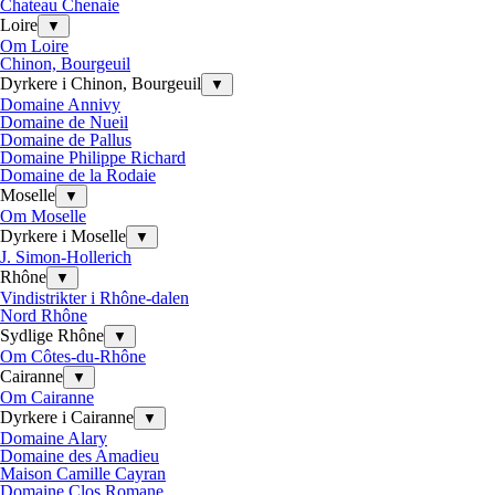
Chateau Chenaie
Loire
▼
Om Loire
Chinon, Bourgeuil
Dyrkere i Chinon, Bourgeuil
▼
Domaine Annivy
Domaine de Nueil
Domaine de Pallus
Domaine Philippe Richard
Domaine de la Rodaie
Moselle
▼
Om Moselle
Dyrkere i Moselle
▼
J. Simon-Hollerich
Rhône
▼
Vindistrikter i Rhône-dalen
Nord Rhône
Sydlige Rhône
▼
Om Côtes-du-Rhône
Cairanne
▼
Om Cairanne
Dyrkere i Cairanne
▼
Domaine Alary
Domaine des Amadieu
Maison Camille Cayran
Domaine Clos Romane