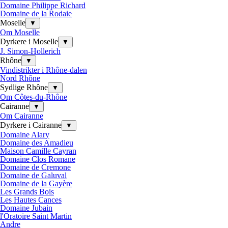
Domaine Philippe Richard
Domaine de la Rodaie
Moselle
▼
Om Moselle
Dyrkere i Moselle
▼
J. Simon-Hollerich
Rhône
▼
Vindistrikter i Rhône-dalen
Nord Rhône
Sydlige Rhône
▼
Om Côtes-du-Rhône
Cairanne
▼
Om Cairanne
Dyrkere i Cairanne
▼
Domaine Alary
Domaine des Amadieu
Maison Camille Cayran
Domaine Clos Romane
Domaine de Cremone
Domaine de Galuval
Domaine de la Gayère
Les Grands Bois
Les Hautes Cances
Domaine Jubain
l'Oratoire Saint Martin
Andre