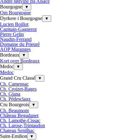
Andre rødvine fra Alsace
Bourgogne
▼
Om Bourgogne
Dyrkere i Bourgogne
▼
Lucien Boillot
Capitain-Gagnerot
Pierre Gelin
Naudin-Ferrand
Domaine du Prieuré
AOP Maranges
Bordeaux
▼
Kort over Bordeaux
Medoc
▼
Medoc
Grand Cru Classé
▼
Ch. Camensac
Ch. Croizet-Bages
Ch. Glana
Ch. Pédesclaux
Cru Bourgeois
▼
Ch. Beaumont
Château Begadanet
Ch. Lamothe-Cissac
Ch. Larose-Trintaudon
Chateau Senilhac
Saint-Emilion
▼