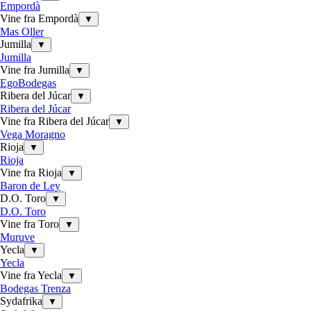
Empordà
Vine fra Empordà
▼
Mas Oller
Jumilla
▼
Jumilla
Vine fra Jumilla
▼
EgoBodegas
Ribera del Júcar
▼
Ribera del Júcar
Vine fra Ribera del Júcar
▼
Vega Moragno
Rioja
▼
Rioja
Vine fra Rioja
▼
Baron de Ley
D.O. Toro
▼
D.O. Toro
Vine fra Toro
▼
Muruve
Yecla
▼
Yecla
Vine fra Yecla
▼
Bodegas Trenza
Sydafrika
▼