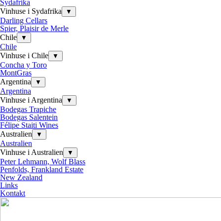
Sydafrika
Vinhuse i Sydafrika
▼
Darling Cellars
Spier, Plaisir de Merle
Chile
▼
Chile
Vinhuse i Chile
▼
Concha y Toro
MontGras
Argentina
▼
Argentina
Vinhuse i Argentina
▼
Bodegas Trapiche
Bodegas Salentein
Félipe Staiti Wines
Australien
▼
Australien
Vinhuse i Australien
▼
Peter Lehmann, Wolf Blass
Penfolds, Frankland Estate
New Zealand
Links
Kontakt