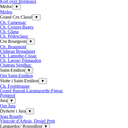
Kort over Bordeaux
Medoc
▼
Medoc
Grand Cru Classé
▼
Ch. Camensac
Ch. Croizet-Bages
Ch. Glana
Ch. Pédesclaux
Cru Bourgeois
▼
Ch. Beaumont
Château Begadanet
Ch. Lamothe-Cissac
Ch. Larose-Trintaudon
Chateau Senilhac
Saint-Emilion
▼
Om Saint-Emilion
Slotte i Saint-Emilion
▼
Ch. Formbrauge
Grand Barrail-Laramarzelle-Figeac
Pomerol
Jura
▼
Om Jura
Dyrkere i Jura
▼
Jean Bourdy
Vinicole d'Arbois, Desiré Petit
Languedoc/ Roussillon
▼