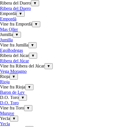
Ribera del Duero
▼
Ribera del Duero
Empordà
▼
Empordà
Vine fra Empordà
▼
Mas Oller
Jumilla
▼
Jumilla
Vine fra Jumilla
▼
EgoBodegas
Ribera del Júcar
▼
Ribera del Júcar
Vine fra Ribera del Júcar
▼
Vega Moragno
Rioja
▼
Rioja
Vine fra Rioja
▼
Baron de Ley
D.O. Toro
▼
D.O. Toro
Vine fra Toro
▼
Muruve
Yecla
▼
Yecla