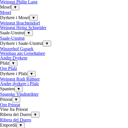
Weingut Philip Lang
Mosel
▼
Mosel
Dyrkere i Mosel
▼
Weingut Brachtendorf
Weingut Heinz Schneider
Saale-Unstrut
▼
Saale-Unstrut
Dyrkere i Saale-Unstrut
▼
Winzerhof Gussek
Weinbau am Geiseltalsee
Andre Dyrkere
Pfalz
▼
Om Pfalz
Dyrkere i Pfalz
▼
Weingut Rudi Rüttger
Andre dyrkere i Pfalz
Spanien
▼
Spanske Vindistrikter
Priorat
▼
Om Priorat
Vine fra Priorat
Ribera del Duero
▼
Ribera del Duero
Empordà
▼