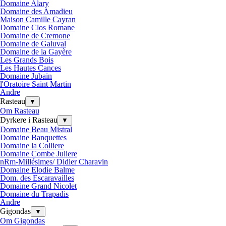
Domaine Alary
Domaine des Amadieu
Maison Camille Cayran
Domaine Clos Romane
Domaine de Cremone
Domaine de Galuval
Domaine de la Gayère
Les Grands Bois
Les Hautes Cances
Domaine Jubain
l'Oratoire Saint Martin
Andre
Rasteau
▼
Om Rasteau
Dyrkere i Rasteau
▼
Domaine Beau Mistral
Domaine Banquettes
Domaine la Colliere
Domaine Combe Juliere
nRm-Millésimes/ Didier Charavin
Domaine Elodie Balme
Dom. des Escaravailles
Domaine Grand Nicolet
Domaine du Trapadis
Andre
Gigondas
▼
Om Gigondas