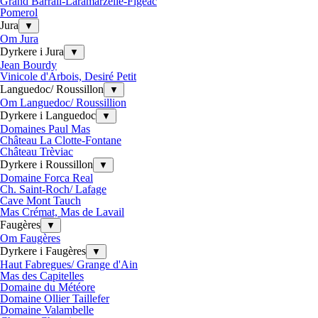
Grand Barrail-Laramarzelle-Figeac
Pomerol
Jura
▼
Om Jura
Dyrkere i Jura
▼
Jean Bourdy
Vinicole d'Arbois, Desiré Petit
Languedoc/ Roussillon
▼
Om Languedoc/ Roussillion
Dyrkere i Languedoc
▼
Domaines Paul Mas
Château La Clotte-Fontane
Château Trèviac
Dyrkere i Roussillon
▼
Domaine Forca Real
Ch. Saint-Roch/ Lafage
Cave Mont Tauch
Mas Crémat, Mas de Lavail
Faugères
▼
Om Faugères
Dyrkere i Faugères
▼
Haut Fabregues/ Grange d'Ain
Mas des Capitelles
Domaine du Météore
Domaine Ollier Taillefer
Domaine Valambelle