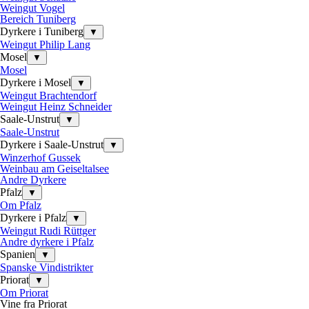
Weingut Vogel
Bereich Tuniberg
Dyrkere i Tuniberg
▼
Weingut Philip Lang
Mosel
▼
Mosel
Dyrkere i Mosel
▼
Weingut Brachtendorf
Weingut Heinz Schneider
Saale-Unstrut
▼
Saale-Unstrut
Dyrkere i Saale-Unstrut
▼
Winzerhof Gussek
Weinbau am Geiseltalsee
Andre Dyrkere
Pfalz
▼
Om Pfalz
Dyrkere i Pfalz
▼
Weingut Rudi Rüttger
Andre dyrkere i Pfalz
Spanien
▼
Spanske Vindistrikter
Priorat
▼
Om Priorat
Vine fra Priorat