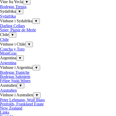
Vine fra Yecla
▼
Bodegas Trenza
Sydafrika
▼
Sydafrika
Vinhuse i Sydafrika
▼
Darling Cellars
Spier, Plaisir de Merle
Chile
▼
Chile
Vinhuse i Chile
▼
Concha y Toro
MontGras
Argentina
▼
Argentina
Vinhuse i Argentina
▼
Bodegas Trapiche
Bodegas Salentein
Félipe Staiti Wines
Australien
▼
Australien
Vinhuse i Australien
▼
Peter Lehmann, Wolf Blass
Penfolds, Frankland Estate
New Zealand
Links