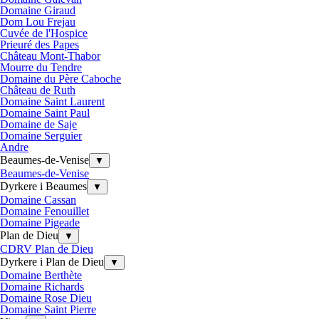
Domaine Giraud
Dom Lou Frejau
Cuvée de l'Hospice
Prieuré des Papes
Château Mont-Thabor
Mourre du Tendre
Domaine du Père Caboche
Château de Ruth
Domaine Saint Laurent
Domaine Saint Paul
Domaine de Saje
Domaine Serguier
Andre
Beaumes-de-Venise
▼
Beaumes-de-Venise
Dyrkere i Beaumes
▼
Domaine Cassan
Domaine Fenouillet
Domaine Pigeade
Plan de Dieu
▼
CDRV Plan de Dieu
Dyrkere i Plan de Dieu
▼
Domaine Berthète
Domaine Richards
Domaine Rose Dieu
Domaine Saint Pierre