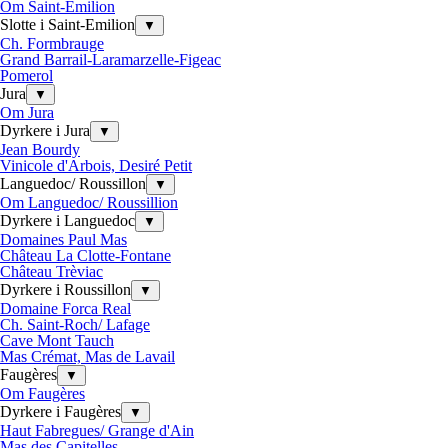
Om Saint-Emilion
Slotte i Saint-Emilion
▼
Ch. Formbrauge
Grand Barrail-Laramarzelle-Figeac
Pomerol
Jura
▼
Om Jura
Dyrkere i Jura
▼
Jean Bourdy
Vinicole d'Arbois, Desiré Petit
Languedoc/ Roussillon
▼
Om Languedoc/ Roussillion
Dyrkere i Languedoc
▼
Domaines Paul Mas
Château La Clotte-Fontane
Château Trèviac
Dyrkere i Roussillon
▼
Domaine Forca Real
Ch. Saint-Roch/ Lafage
Cave Mont Tauch
Mas Crémat, Mas de Lavail
Faugères
▼
Om Faugères
Dyrkere i Faugères
▼
Haut Fabregues/ Grange d'Ain
Mas des Capitelles