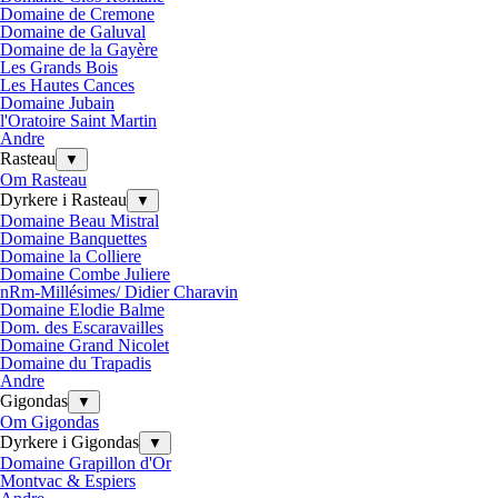
Domaine de Cremone
Domaine de Galuval
Domaine de la Gayère
Les Grands Bois
Les Hautes Cances
Domaine Jubain
l'Oratoire Saint Martin
Andre
Rasteau
▼
Om Rasteau
Dyrkere i Rasteau
▼
Domaine Beau Mistral
Domaine Banquettes
Domaine la Colliere
Domaine Combe Juliere
nRm-Millésimes/ Didier Charavin
Domaine Elodie Balme
Dom. des Escaravailles
Domaine Grand Nicolet
Domaine du Trapadis
Andre
Gigondas
▼
Om Gigondas
Dyrkere i Gigondas
▼
Domaine Grapillon d'Or
Montvac & Espiers