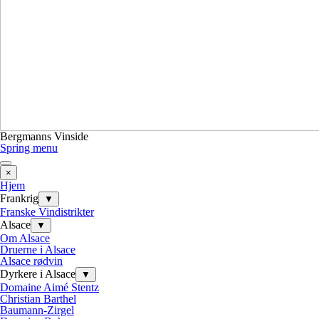
Bergmanns Vinside
Spring menu
×
Hjem
Frankrig
▼
Franske Vindistrikter
Alsace
▼
Om Alsace
Druerne i Alsace
Alsace rødvin
Dyrkere i Alsace
▼
Domaine Aimé Stentz
Christian Barthel
Baumann-Zirgel