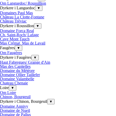
Om Languedoc/ Roussillion
Dyrkere i Languedoc
▼
Domaines Paul Mas
Château La Clotte-Fontane
Château Trèviac
Dyrkere i Roussillon
▼
Domaine Forca Real
Ch. Saint-Roch/ Lafage
Cave Mont Tauch
Mas Crémat, Mas de Lavail
Faugères
▼
Om Faugères
Dyrkere i Faugères
▼
Haut Fabregues/ Grange d'Ain
Mas des Capitelles
Domaine du Météore
Domaine Ollier Taillefer
Domaine Valambelle
Chateau Chenaie
Loire
▼
Om Loire
Chinon, Bourgeuil
Dyrkere i Chinon, Bourgeuil
▼
Domaine Annivy
Domaine de Nueil
Domaine de Pallus