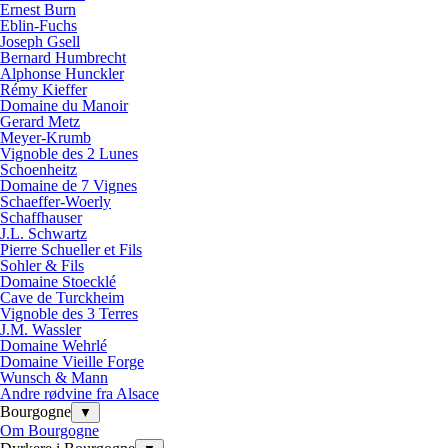
Ernest Burn
Eblin-Fuchs
Joseph Gsell
Bernard Humbrecht
Alphonse Hunckler
Rémy Kieffer
Domaine du Manoir
Gerard Metz
Meyer-Krumb
Vignoble des 2 Lunes
Schoenheitz
Domaine de 7 Vignes
Schaeffer-Woerly
Schaffhauser
J.L. Schwartz
Pierre Schueller et Fils
Sohler & Fils
Domaine Stoecklé
Cave de Turckheim
Vignoble des 3 Terres
J.M. Wassler
Domaine Wehrlé
Domaine Vieille Forge
Wunsch & Mann
Andre rødvine fra Alsace
Bourgogne
▼
Om Bourgogne