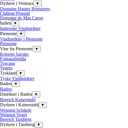
Dyrkere i Ventoux
▼
Domaine Hautes Briguieres
Château Pesquié
Domaine de Mas Caron
Italien
▼
Italienske Vindistrikter
Piemonte
▼
Vindistrikter i Piemonte
Piemonte
Vine fra Piemonte
▼
Roberto Sarotto
Fontanafredda
Toscana
Veneto
Tyskland
▼
Tyske Vindistrikter
Baden
▼
Baden
Distrikter i Baden
▼
Bereich Kaiserstuhl
Dyrkere i Kaiserstuhl
▼
Weingut Schätzle
Weingut Vogel
Bereich Tuniberg
Dyrkere i Tuniberg
▼