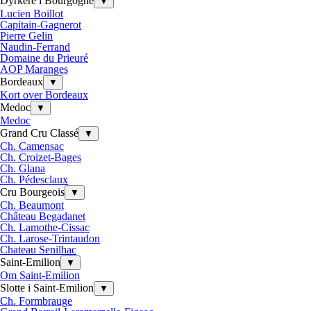
Dyrkere i Bourgogne
▼
Lucien Boillot
Capitain-Gagnerot
Pierre Gelin
Naudin-Ferrand
Domaine du Prieuré
AOP Maranges
Bordeaux
▼
Kort over Bordeaux
Medoc
▼
Medoc
Grand Cru Classé
▼
Ch. Camensac
Ch. Croizet-Bages
Ch. Glana
Ch. Pédesclaux
Cru Bourgeois
▼
Ch. Beaumont
Château Begadanet
Ch. Lamothe-Cissac
Ch. Larose-Trintaudon
Chateau Senilhac
Saint-Emilion
▼
Om Saint-Emilion
Slotte i Saint-Emilion
▼
Ch. Formbrauge