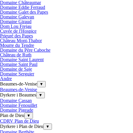
Domaine Châteaumar
Domaine Eddie Ferraud
Domaine Galet des Papes
Domaine Galevan
Domaine Giraud
Dom Lou Frejau
Cuvée de l'Hospice
Prieuré des Papes
Château Mont-Thabor
Mourre du Tendre
Domaine du Père Caboche
Château de Ruth
Domaine Saint Laurent
Domaine Saint Paul
Domaine de Saje
Domaine Serguier
Andre
Beaumes-de-Venise
▼
Beaumes-de-Venise
Dyrkere i Beaumes
▼
Domaine Cassan
Domaine Fenouillet
Domaine Pigeade
Plan de Dieu
▼
CDRV Plan de Dieu
Dyrkere i Plan de Dieu
▼
Domaine Berthète