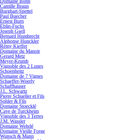
Domaine Bohn
Camille Braun
Burghart-Spettel
Paul Buecher
Ernest Burn
Eblin-Fuchs
Joseph Gsell
Bernard Humbrecht
Alphonse Hunckler
Rémy Kieffer
Domaine du Manoir
Gerard Metz
Meyer-Krumb
Vignoble des 2 Lunes
Schoenheitz
Domaine de 7 Vignes
Schaeffer-Woerly
Schaffhauser
J.L. Schwartz
Pierre Schueller et Fils
Sohler & Fils
Domaine Stoecklé
Cave de Turckheim
Vignoble des 3 Terres
J.M. Wassler
Domaine Wehrlé
Domaine Vieille Forge
Wunsch & Mann