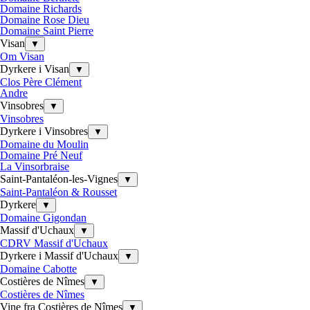
Domaine Richards
Domaine Rose Dieu
Domaine Saint Pierre
Visan
▼
Om Visan
Dyrkere i Visan
▼
Clos Père Clément
Andre
Vinsobres
▼
Vinsobres
Dyrkere i Vinsobres
▼
Domaine du Moulin
Domaine Pré Neuf
La Vinsorbraise
Saint-Pantaléon-les-Vignes
▼
Saint-Pantaléon & Rousset
Dyrkere
▼
Domaine Gigondan
Massif d'Uchaux
▼
CDRV Massif d'Uchaux
Dyrkere i Massif d'Uchaux
▼
Domaine Cabotte
Costières de Nîmes
▼
Costières de Nîmes
Vine fra Costières de Nîmes
▼