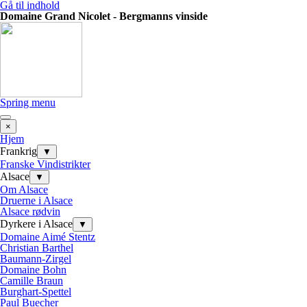
Gå til indhold
Domaine Grand Nicolet - Bergmanns vinside
Spring menu
×
Hjem
Frankrig
▼
Franske Vindistrikter
Alsace
▼
Om Alsace
Druerne i Alsace
Alsace rødvin
Dyrkere i Alsace
▼
Domaine Aimé Stentz
Christian Barthel
Baumann-Zirgel
Domaine Bohn
Camille Braun
Burghart-Spettel
Paul Buecher