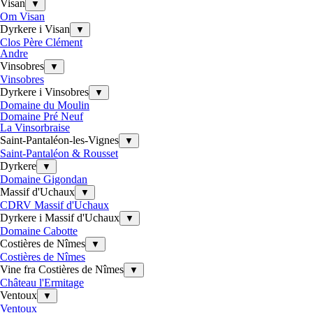
Visan
▼
Om Visan
Dyrkere i Visan
▼
Clos Père Clément
Andre
Vinsobres
▼
Vinsobres
Dyrkere i Vinsobres
▼
Domaine du Moulin
Domaine Pré Neuf
La Vinsorbraise
Saint-Pantaléon-les-Vignes
▼
Saint-Pantaléon & Rousset
Dyrkere
▼
Domaine Gigondan
Massif d'Uchaux
▼
CDRV Massif d'Uchaux
Dyrkere i Massif d'Uchaux
▼
Domaine Cabotte
Costières de Nîmes
▼
Costières de Nîmes
Vine fra Costières de Nîmes
▼
Château l'Ermitage
Ventoux
▼
Ventoux