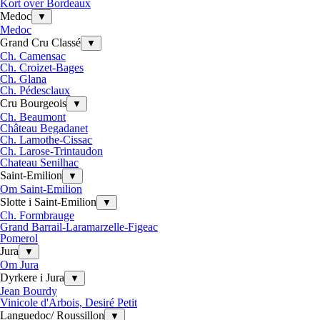
Kort over Bordeaux
Medoc
▼
Medoc
Grand Cru Classé
▼
Ch. Camensac
Ch. Croizet-Bages
Ch. Glana
Ch. Pédesclaux
Cru Bourgeois
▼
Ch. Beaumont
Château Begadanet
Ch. Lamothe-Cissac
Ch. Larose-Trintaudon
Chateau Senilhac
Saint-Emilion
▼
Om Saint-Emilion
Slotte i Saint-Emilion
▼
Ch. Formbrauge
Grand Barrail-Laramarzelle-Figeac
Pomerol
Jura
▼
Om Jura
Dyrkere i Jura
▼
Jean Bourdy
Vinicole d'Arbois, Desiré Petit
Languedoc/ Roussillon
▼