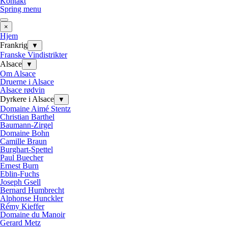
Kontakt
Spring menu
×
Hjem
Frankrig
▼
Franske Vindistrikter
Alsace
▼
Om Alsace
Druerne i Alsace
Alsace rødvin
Dyrkere i Alsace
▼
Domaine Aimé Stentz
Christian Barthel
Baumann-Zirgel
Domaine Bohn
Camille Braun
Burghart-Spettel
Paul Buecher
Ernest Burn
Eblin-Fuchs
Joseph Gsell
Bernard Humbrecht
Alphonse Hunckler
Rémy Kieffer
Domaine du Manoir
Gerard Metz