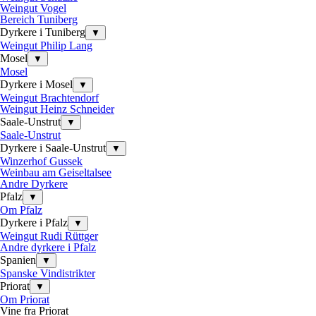
Weingut Vogel
Bereich Tuniberg
Dyrkere i Tuniberg
▼
Weingut Philip Lang
Mosel
▼
Mosel
Dyrkere i Mosel
▼
Weingut Brachtendorf
Weingut Heinz Schneider
Saale-Unstrut
▼
Saale-Unstrut
Dyrkere i Saale-Unstrut
▼
Winzerhof Gussek
Weinbau am Geiseltalsee
Andre Dyrkere
Pfalz
▼
Om Pfalz
Dyrkere i Pfalz
▼
Weingut Rudi Rüttger
Andre dyrkere i Pfalz
Spanien
▼
Spanske Vindistrikter
Priorat
▼
Om Priorat
Vine fra Priorat