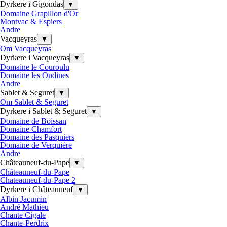
Dyrkere i Gigondas
▼
Domaine Grapillon d'Or
Montvac & Espiers
Andre
Vacqueyras
▼
Om Vacqueyras
Dyrkere i Vacqueyras
▼
Domaine le Couroulu
Domaine les Ondines
Andre
Sablet & Seguret
▼
Om Sablet & Seguret
Dyrkere i Sablet & Seguret
▼
Domaine de Boissan
Domaine Chamfort
Domaine des Pasquiers
Domaine de Verquière
Andre
Châteauneuf-du-Pape
▼
Châteauneuf-du-Pape
Chateauneuf-du-Pape 2
Dyrkere i Châteauneuf
▼
Albin Jacumin
André Mathieu
Chante Cigale
Chante-Perdrix