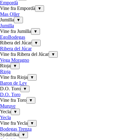
Empordà
Vine fra Empordà
▼
Mas Oller
Jumilla
▼
Jumilla
Vine fra Jumilla
▼
EgoBodegas
Ribera del Júcar
▼
Ribera del Júcar
Vine fra Ribera del Júcar
▼
Vega Moragno
Rioja
▼
Rioja
Vine fra Rioja
▼
Baron de Ley
D.O. Toro
▼
D.O. Toro
Vine fra Toro
▼
Muruve
Yecla
▼
Yecla
Vine fra Yecla
▼
Bodegas Trenza
Sydafrika
▼