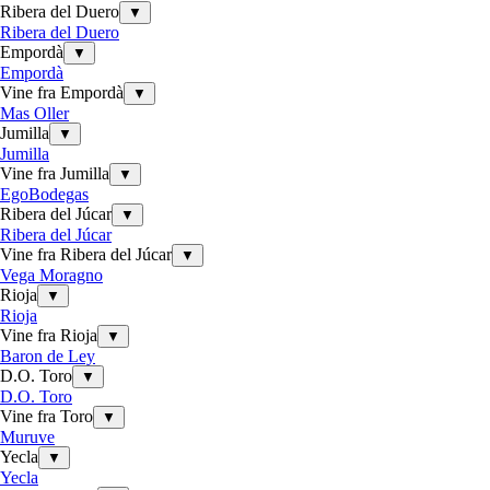
Ribera del Duero
▼
Ribera del Duero
Empordà
▼
Empordà
Vine fra Empordà
▼
Mas Oller
Jumilla
▼
Jumilla
Vine fra Jumilla
▼
EgoBodegas
Ribera del Júcar
▼
Ribera del Júcar
Vine fra Ribera del Júcar
▼
Vega Moragno
Rioja
▼
Rioja
Vine fra Rioja
▼
Baron de Ley
D.O. Toro
▼
D.O. Toro
Vine fra Toro
▼
Muruve
Yecla
▼
Yecla