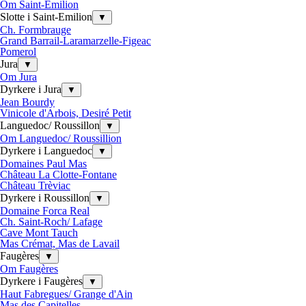
Om Saint-Emilion
Slotte i Saint-Emilion
▼
Ch. Formbrauge
Grand Barrail-Laramarzelle-Figeac
Pomerol
Jura
▼
Om Jura
Dyrkere i Jura
▼
Jean Bourdy
Vinicole d'Arbois, Desiré Petit
Languedoc/ Roussillon
▼
Om Languedoc/ Roussillion
Dyrkere i Languedoc
▼
Domaines Paul Mas
Château La Clotte-Fontane
Château Trèviac
Dyrkere i Roussillon
▼
Domaine Forca Real
Ch. Saint-Roch/ Lafage
Cave Mont Tauch
Mas Crémat, Mas de Lavail
Faugères
▼
Om Faugères
Dyrkere i Faugères
▼
Haut Fabregues/ Grange d'Ain
Mas des Capitelles