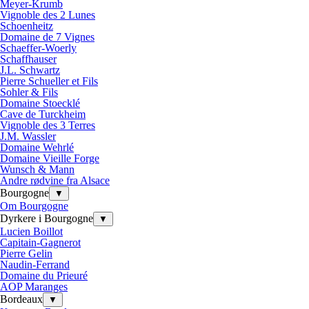
Meyer-Krumb
Vignoble des 2 Lunes
Schoenheitz
Domaine de 7 Vignes
Schaeffer-Woerly
Schaffhauser
J.L. Schwartz
Pierre Schueller et Fils
Sohler & Fils
Domaine Stoecklé
Cave de Turckheim
Vignoble des 3 Terres
J.M. Wassler
Domaine Wehrlé
Domaine Vieille Forge
Wunsch & Mann
Andre rødvine fra Alsace
Bourgogne
▼
Om Bourgogne
Dyrkere i Bourgogne
▼
Lucien Boillot
Capitain-Gagnerot
Pierre Gelin
Naudin-Ferrand
Domaine du Prieuré
AOP Maranges
Bordeaux
▼