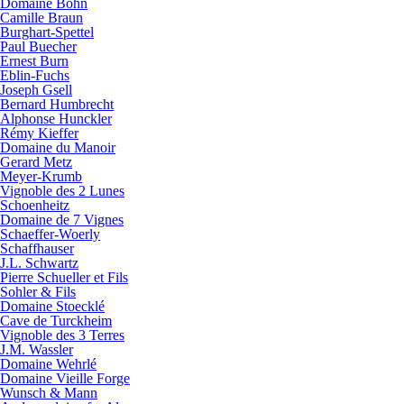
Domaine Bohn
Camille Braun
Burghart-Spettel
Paul Buecher
Ernest Burn
Eblin-Fuchs
Joseph Gsell
Bernard Humbrecht
Alphonse Hunckler
Rémy Kieffer
Domaine du Manoir
Gerard Metz
Meyer-Krumb
Vignoble des 2 Lunes
Schoenheitz
Domaine de 7 Vignes
Schaeffer-Woerly
Schaffhauser
J.L. Schwartz
Pierre Schueller et Fils
Sohler & Fils
Domaine Stoecklé
Cave de Turckheim
Vignoble des 3 Terres
J.M. Wassler
Domaine Wehrlé
Domaine Vieille Forge
Wunsch & Mann