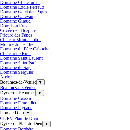
Domaine Châteaumar
Domaine Eddie Ferraud
Domaine Galet des Papes
Domaine Galevan
Domaine Giraud
Dom Lou Frejau
Cuvée de l'Hospice
Prieuré des Papes
Château Mont-Thabor
Mourre du Tendre
Domaine du Père Caboche
Château de Ruth
Domaine Saint Laurent
Domaine Saint Paul
Domaine de Saje
Domaine Serguier
Andre
Beaumes-de-Venise
▼
Beaumes-de-Venise
Dyrkere i Beaumes
▼
Domaine Cassan
Domaine Fenouillet
Domaine Pigeade
Plan de Dieu
▼
CDRV Plan de Dieu
Dyrkere i Plan de Dieu
▼
Domaine Berthète