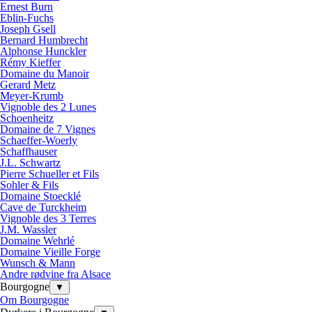
Ernest Burn
Eblin-Fuchs
Joseph Gsell
Bernard Humbrecht
Alphonse Hunckler
Rémy Kieffer
Domaine du Manoir
Gerard Metz
Meyer-Krumb
Vignoble des 2 Lunes
Schoenheitz
Domaine de 7 Vignes
Schaeffer-Woerly
Schaffhauser
J.L. Schwartz
Pierre Schueller et Fils
Sohler & Fils
Domaine Stoecklé
Cave de Turckheim
Vignoble des 3 Terres
J.M. Wassler
Domaine Wehrlé
Domaine Vieille Forge
Wunsch & Mann
Andre rødvine fra Alsace
Bourgogne
▼
Om Bourgogne