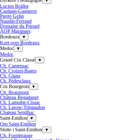
Dyrkere i Bourgogne
▼
Lucien Boillot
Capitain-Gagnerot
Pierre Gelin
Naudin-Ferrand
Domaine du Prieuré
AOP Maranges
Bordeaux
▼
Kort over Bordeaux
Medoc
▼
Medoc
Grand Cru Classé
▼
Ch. Camensac
Ch. Croizet-Bages
Ch. Glana
Ch. Pédesclaux
Cru Bourgeois
▼
Ch. Beaumont
Château Begadanet
Ch. Lamothe-Cissac
Ch. Larose-Trintaudon
Chateau Senilhac
Saint-Emilion
▼
Om Saint-Emilion
Slotte i Saint-Emilion
▼
Ch. Formbrauge