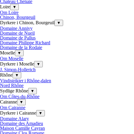
Chateau Chenaie
Loire
▼
Om Loire
Chinon, Bourgeuil
Dyrkere i Chinon, Bourgeuil
▼
Domaine Annivy
Domaine de Nueil
Domaine de Pallus
Domaine Philippe Richard
Domaine de la Rodaie
Moselle
▼
Om Moselle
Dyrkere i Moselle
▼
J. Simon-Hollerich
Rhône
▼
Vindistrikter i Rhône-dalen
Nord Rhône
Sydlige Rhône
▼
Om Côtes-du-Rhône
Cairanne
▼
Om Cairanne
Dyrkere i Cairanne
▼
Domaine Alary
Domaine des Amadieu
Maison Camille Cayran
Domaine Clos Romane