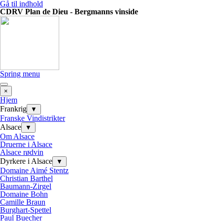
Gå til indhold
CDRV Plan de Dieu - Bergmanns vinside
Spring menu
×
Hjem
Frankrig
▼
Franske Vindistrikter
Alsace
▼
Om Alsace
Druerne i Alsace
Alsace rødvin
Dyrkere i Alsace
▼
Domaine Aimé Stentz
Christian Barthel
Baumann-Zirgel
Domaine Bohn
Camille Braun
Burghart-Spettel
Paul Buecher