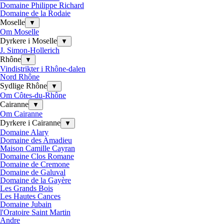
Domaine Philippe Richard
Domaine de la Rodaie
Moselle
▼
Om Moselle
Dyrkere i Moselle
▼
J. Simon-Hollerich
Rhône
▼
Vindistrikter i Rhône-dalen
Nord Rhône
Sydlige Rhône
▼
Om Côtes-du-Rhône
Cairanne
▼
Om Cairanne
Dyrkere i Cairanne
▼
Domaine Alary
Domaine des Amadieu
Maison Camille Cayran
Domaine Clos Romane
Domaine de Cremone
Domaine de Galuval
Domaine de la Gayère
Les Grands Bois
Les Hautes Cances
Domaine Jubain
l'Oratoire Saint Martin
Andre