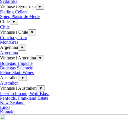
Sydafrika
Vinhuse i Sydafrika
▼
Darling Cellars
Spier, Plaisir de Merle
Chile
▼
Chile
Vinhuse i Chile
▼
Concha y Toro
MontGras
Argentina
▼
Argentina
Vinhuse i Argentina
▼
Bodegas Trapiche
Bodegas Salentein
Félipe Staiti Wines
Australien
▼
Australien
Vinhuse i Australien
▼
Peter Lehmann, Wolf Blass
Penfolds, Frankland Estate
New Zealand
Links
Kontakt