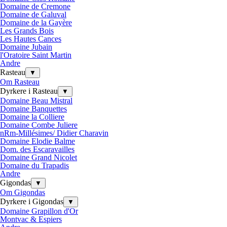
Domaine de Cremone
Domaine de Galuval
Domaine de la Gayère
Les Grands Bois
Les Hautes Cances
Domaine Jubain
l'Oratoire Saint Martin
Andre
Rasteau
▼
Om Rasteau
Dyrkere i Rasteau
▼
Domaine Beau Mistral
Domaine Banquettes
Domaine la Colliere
Domaine Combe Juliere
nRm-Millésimes/ Didier Charavin
Domaine Elodie Balme
Dom. des Escaravailles
Domaine Grand Nicolet
Domaine du Trapadis
Andre
Gigondas
▼
Om Gigondas
Dyrkere i Gigondas
▼
Domaine Grapillon d'Or
Montvac & Espiers