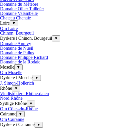
Domaine du Météore
Domaine Ollier Taillefer
Domaine Valambelle
Chateau Chenaie
Loire
▼
Om Loire
Chinon, Bourgeuil
Dyrkere i Chinon, Bourgeuil
▼
Domaine Annivy
Domaine de Nueil
Domaine de Pallus
Domaine Philippe Richard
Domaine de la Rodaie
Moselle
▼
Om Moselle
Dyrkere i Moselle
▼
J. Simon-Hollerich
Rhône
▼
Vindistrikter i Rhône-dalen
Nord Rhône
Sydlige Rhône
▼
Om Côtes-du-Rhône
Cairanne
▼
Om Cairanne
Dyrkere i Cairanne
▼