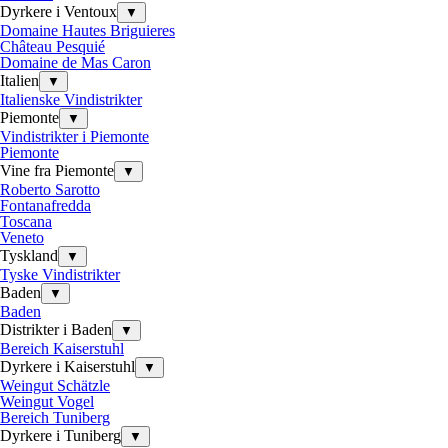
Dyrkere i Ventoux
▼
Domaine Hautes Briguieres
Château Pesquié
Domaine de Mas Caron
Italien
▼
Italienske Vindistrikter
Piemonte
▼
Vindistrikter i Piemonte
Piemonte
Vine fra Piemonte
▼
Roberto Sarotto
Fontanafredda
Toscana
Veneto
Tyskland
▼
Tyske Vindistrikter
Baden
▼
Baden
Distrikter i Baden
▼
Bereich Kaiserstuhl
Dyrkere i Kaiserstuhl
▼
Weingut Schätzle
Weingut Vogel
Bereich Tuniberg
Dyrkere i Tuniberg
▼