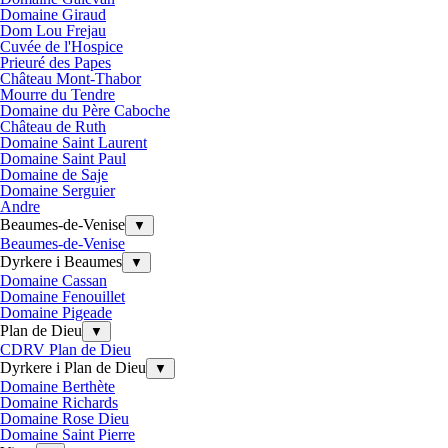
Domaine Giraud
Dom Lou Frejau
Cuvée de l'Hospice
Prieuré des Papes
Château Mont-Thabor
Mourre du Tendre
Domaine du Père Caboche
Château de Ruth
Domaine Saint Laurent
Domaine Saint Paul
Domaine de Saje
Domaine Serguier
Andre
Beaumes-de-Venise
▼
Beaumes-de-Venise
Dyrkere i Beaumes
▼
Domaine Cassan
Domaine Fenouillet
Domaine Pigeade
Plan de Dieu
▼
CDRV Plan de Dieu
Dyrkere i Plan de Dieu
▼
Domaine Berthète
Domaine Richards
Domaine Rose Dieu
Domaine Saint Pierre