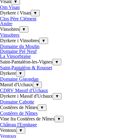
Visan
▼
Om Visan
Dyrkere i Visan
▼
Clos Père Clément
Andre
Vinsobres
▼
Vinsobres
Dyrkere i Vinsobres
▼
Domaine du Moulin
Domaine Pré Neuf
La Vinsorbraise
Saint-Pantaléon-les-Vignes
▼
Saint-Pantaléon & Rousset
Dyrkere
▼
Domaine Gigondan
Massif d'Uchaux
▼
CDRV Massif d'Uchaux
Dyrkere i Massif d'Uchaux
▼
Domaine Cabotte
Costières de Nîmes
▼
Costières de Nîmes
Vine fra Costières de Nîmes
▼
Château l'Ermitage
Ventoux
▼
Ventoux