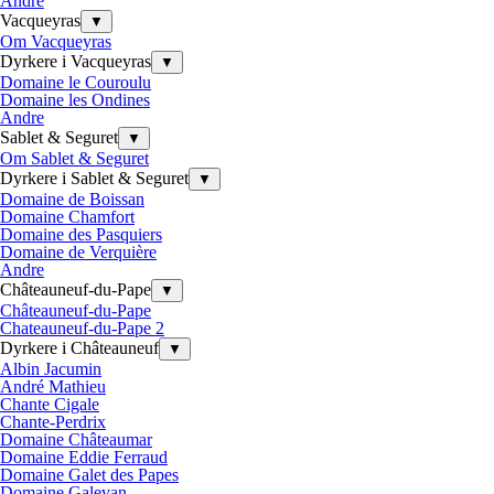
Andre
Vacqueyras
▼
Om Vacqueyras
Dyrkere i Vacqueyras
▼
Domaine le Couroulu
Domaine les Ondines
Andre
Sablet & Seguret
▼
Om Sablet & Seguret
Dyrkere i Sablet & Seguret
▼
Domaine de Boissan
Domaine Chamfort
Domaine des Pasquiers
Domaine de Verquière
Andre
Châteauneuf-du-Pape
▼
Châteauneuf-du-Pape
Chateauneuf-du-Pape 2
Dyrkere i Châteauneuf
▼
Albin Jacumin
André Mathieu
Chante Cigale
Chante-Perdrix
Domaine Châteaumar
Domaine Eddie Ferraud
Domaine Galet des Papes
Domaine Galevan