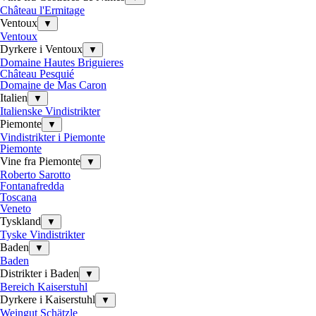
Château l'Ermitage
Ventoux
▼
Ventoux
Dyrkere i Ventoux
▼
Domaine Hautes Briguieres
Château Pesquié
Domaine de Mas Caron
Italien
▼
Italienske Vindistrikter
Piemonte
▼
Vindistrikter i Piemonte
Piemonte
Vine fra Piemonte
▼
Roberto Sarotto
Fontanafredda
Toscana
Veneto
Tyskland
▼
Tyske Vindistrikter
Baden
▼
Baden
Distrikter i Baden
▼
Bereich Kaiserstuhl
Dyrkere i Kaiserstuhl
▼
Weingut Schätzle