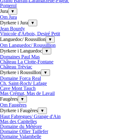
Grand Barrail-Laramarzelle-Figeac
Pomerol
Jura
▼
Om Jura
Dyrkere i Jura
▼
Jean Bourdy
Vinicole d'Arbois, Desiré Petit
Languedoc/ Roussillon
▼
Om Languedoc/ Roussillion
Dyrkere i Languedoc
▼
Domaines Paul Mas
Château La Clotte-Fontane
Château Trèviac
Dyrkere i Roussillon
▼
Domaine Forca Real
Ch. Saint-Roch/ Lafage
Cave Mont Tauch
Mas Crémat, Mas de Lavail
Faugères
▼
Om Faugères
Dyrkere i Faugères
▼
Haut Fabregues/ Grange d'Ain
Mas des Capitelles
Domaine du Météore
Domaine Ollier Taillefer
Domaine Valambelle