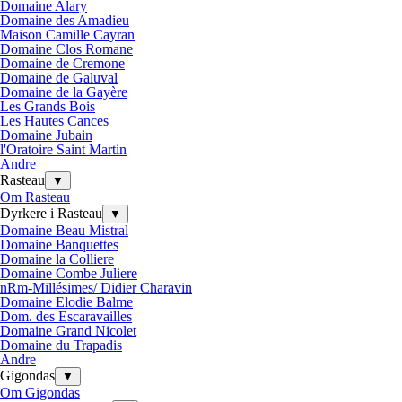
Domaine Alary
Domaine des Amadieu
Maison Camille Cayran
Domaine Clos Romane
Domaine de Cremone
Domaine de Galuval
Domaine de la Gayère
Les Grands Bois
Les Hautes Cances
Domaine Jubain
l'Oratoire Saint Martin
Andre
Rasteau
▼
Om Rasteau
Dyrkere i Rasteau
▼
Domaine Beau Mistral
Domaine Banquettes
Domaine la Colliere
Domaine Combe Juliere
nRm-Millésimes/ Didier Charavin
Domaine Elodie Balme
Dom. des Escaravailles
Domaine Grand Nicolet
Domaine du Trapadis
Andre
Gigondas
▼
Om Gigondas