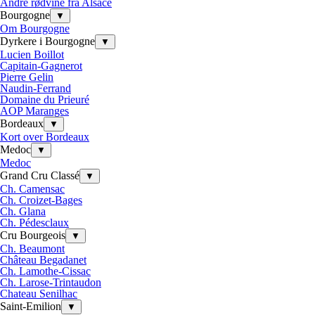
Andre rødvine fra Alsace
Bourgogne
▼
Om Bourgogne
Dyrkere i Bourgogne
▼
Lucien Boillot
Capitain-Gagnerot
Pierre Gelin
Naudin-Ferrand
Domaine du Prieuré
AOP Maranges
Bordeaux
▼
Kort over Bordeaux
Medoc
▼
Medoc
Grand Cru Classé
▼
Ch. Camensac
Ch. Croizet-Bages
Ch. Glana
Ch. Pédesclaux
Cru Bourgeois
▼
Ch. Beaumont
Château Begadanet
Ch. Lamothe-Cissac
Ch. Larose-Trintaudon
Chateau Senilhac
Saint-Emilion
▼