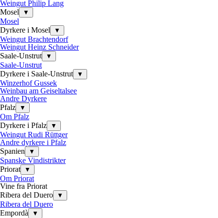
Weingut Philip Lang
Mosel
▼
Mosel
Dyrkere i Mosel
▼
Weingut Brachtendorf
Weingut Heinz Schneider
Saale-Unstrut
▼
Saale-Unstrut
Dyrkere i Saale-Unstrut
▼
Winzerhof Gussek
Weinbau am Geiseltalsee
Andre Dyrkere
Pfalz
▼
Om Pfalz
Dyrkere i Pfalz
▼
Weingut Rudi Rüttger
Andre dyrkere i Pfalz
Spanien
▼
Spanske Vindistrikter
Priorat
▼
Om Priorat
Vine fra Priorat
Ribera del Duero
▼
Ribera del Duero
Empordà
▼