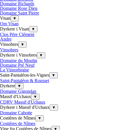
Domaine Richards
Domaine Rose Dieu
Domaine Saint Pierre
Visan
▼
Om Visan
Dyrkere i Visan
▼
Clos Père Clément
Andre
Vinsobres
▼
Vinsobres
Dyrkere i Vinsobres
▼
Domaine du Moulin
Domaine Pré Neuf
La Vinsorbraise
Saint-Pantaléon-les-Vignes
▼
Saint-Pantaléon & Rousset
Dyrkere
▼
Domaine Gigondan
Massif d'Uchaux
▼
CDRV Massif d'Uchaux
Dyrkere i Massif d'Uchaux
▼
Domaine Cabotte
Costières de Nîmes
▼
Costières de Nîmes
Vine fra Costières de Nîmes
▼