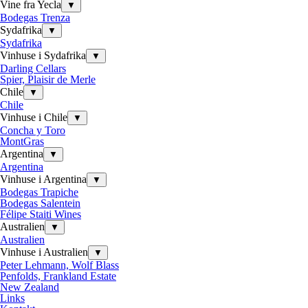
Vine fra Yecla
▼
Bodegas Trenza
Sydafrika
▼
Sydafrika
Vinhuse i Sydafrika
▼
Darling Cellars
Spier, Plaisir de Merle
Chile
▼
Chile
Vinhuse i Chile
▼
Concha y Toro
MontGras
Argentina
▼
Argentina
Vinhuse i Argentina
▼
Bodegas Trapiche
Bodegas Salentein
Félipe Staiti Wines
Australien
▼
Australien
Vinhuse i Australien
▼
Peter Lehmann, Wolf Blass
Penfolds, Frankland Estate
New Zealand
Links