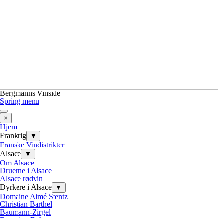
Bergmanns Vinside
Spring menu
×
Hjem
Frankrig
▼
Franske Vindistrikter
Alsace
▼
Om Alsace
Druerne i Alsace
Alsace rødvin
Dyrkere i Alsace
▼
Domaine Aimé Stentz
Christian Barthel
Baumann-Zirgel