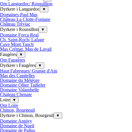
Om Languedoc/ Roussillion
Dyrkere i Languedoc
▼
Domaines Paul Mas
Château La Clotte-Fontane
Château Trèviac
Dyrkere i Roussillon
▼
Domaine Forca Real
Ch. Saint-Roch/ Lafage
Cave Mont Tauch
Mas Crémat, Mas de Lavail
Faugères
▼
Om Faugères
Dyrkere i Faugères
▼
Haut Fabregues/ Grange d'Ain
Mas des Capitelles
Domaine du Météore
Domaine Ollier Taillefer
Domaine Valambelle
Chateau Chenaie
Loire
▼
Om Loire
Chinon, Bourgeuil
Dyrkere i Chinon, Bourgeuil
▼
Domaine Annivy
Domaine de Nueil
Domaine de Pallus